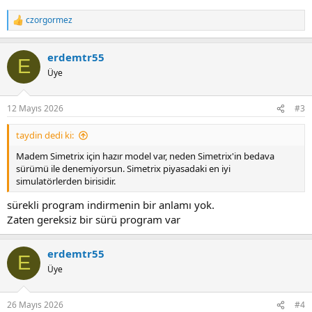
czorgormez
R
e
a
erdemtr55
c
E
t
Üye
i
o
n
12 Mayıs 2026
#3
s
:
taydin dedi ki:
Madem Simetrix için hazır model var, neden Simetrix'in bedava
sürümü ile denemiyorsun. Simetrix piyasadaki en iyi
simulatörlerden birisidir.
sürekli program indirmenin bir anlamı yok.
Zaten gereksiz bir sürü program var
erdemtr55
E
Üye
26 Mayıs 2026
#4