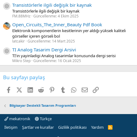
Transistörlerle ilgili değişik bir kaynak
Kaynak ikon/amblem
Transistörlerle ilgili değişik bir kaynak
FM.88MHz
Güncellenme:
4 Ekim 2025
Open_Circuits_The_Inner_Beauty Pdf Book
Elektronik komponentlerin kesitlerinin yer aldığı yüksek kaliteli
görseller içeren görseli bol
latcakir
Güncellenme:
14 Mart 2025
TI Analog Tasarim Dergi Arsivi
Kaynak ikon/amblem
TI'in yayinladigi Analog tasarimlar konusunda dergi serisi
Mikro Step
Güncellenme:
16 Ocak 2025
Bu sayfayı paylaş
Facebook
X (Twitter)
LinkedIn
Reddit
Pinterest
Tumblr
WhatsApp
E-posta
Link
Bilgisayar Destekli Tasarım Programları
mekatronik
Türkçe
İletişim
Şartlar ve kurallar
Gizlilik politikası
Yardım
R
S
S