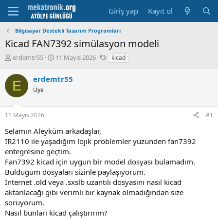
Giriş yap
Kayıt ol
Bilgisayar Destekli Tasarım Programları
Kicad FAN7392 simülasyon modeli
K
B
E
erdemtr55
11 Mayıs 2026
kicad
o
a
t
n
ş
i
erdemtr55
E
u
l
k
Üye
y
a
e
u
m
t
b
a
l
11 Mayıs 2026
#1
a
t
e
ş
a
r
Selamın Aleyküm arkadaşlar,
l
r
IR2110 ile yaşadığım lojik problemler yüzünden fan7392
a
i
entegresine geçtim.
t
h
Fan7392 kicad için uygun bir model dosyası bulamadım.
a
i
n
Bulduğum dosyaları sizinle paylaşıyorum.
İnternet .old veya .sxslb uzantılı dosyasını nasıl kicad
aktarılacağı gibi verimli bir kaynak olmadığından size
soruyorum.
Nasıl bunları kicad çalıştırırım?