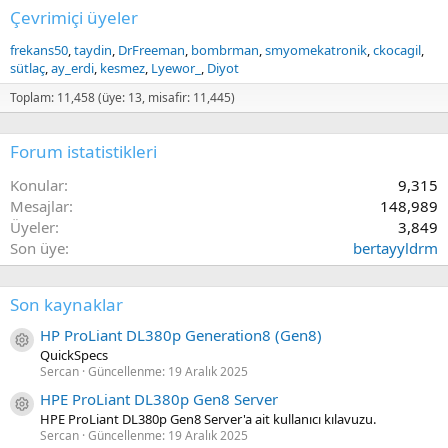
Çevrimiçi üyeler
frekans50
taydin
DrFreeman
bombrman
smyomekatronik
ckocagil
sütlaç
ay_erdi
kesmez
Lyewor_
Diyot
Toplam: 11,458 (üye: 13, misafir: 11,445)
Forum istatistikleri
Konular
9,315
Mesajlar
148,989
Üyeler
3,849
Son üye
bertayyldrm
Son kaynaklar
HP ProLiant DL380p Generation8 (Gen8)
Kaynak ikon/amblem
QuickSpecs
Sercan
Güncellenme:
19 Aralık 2025
HPE ProLiant DL380p Gen8 Server
Kaynak ikon/amblem
HPE ProLiant DL380p Gen8 Server'a ait kullanıcı kılavuzu.
Sercan
Güncellenme:
19 Aralık 2025