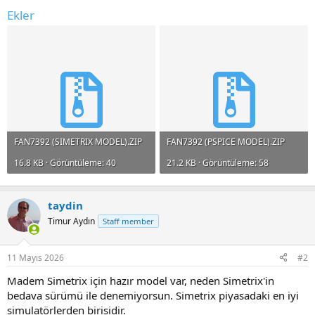
Ekler
FAN7392 (SIMETRIX MODEL).ZIP
FAN7392 (PSPICE MODEL).ZIP
16.8 KB · Görüntüleme: 40
21.2 KB · Görüntüleme: 58
taydin
Timur Aydın
Staff member
11 Mayıs 2026
#2
Madem Simetrix için hazır model var, neden Simetrix'in
bedava sürümü ile denemiyorsun. Simetrix piyasadaki en iyi
simulatörlerden birisidir.