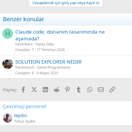
Cevaplamak için giriş yap veya kayıt ol.
Benzer konular
Claude code, donanım tasarımında ne
H
aşamada?
hasankara
Yapay Zeka
Cevaplar
7
17 Temmuz 2026
SOLUTION EXPLORER NEDIR
merkonisch
Genel Programlama
Cevaplar
6
4 Mayıs 2025
Facebook
X (Twitter)
LinkedIn
Reddit
Pinterest
Tumblr
WhatsApp
E-posta
Link
Paylaş:
Çevrimiçi personel
taydin
Timur Aydın