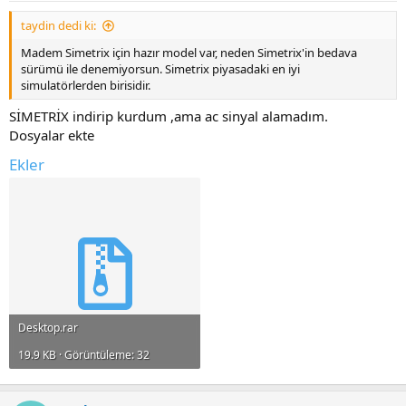
taydin dedi ki:
Madem Simetrix için hazır model var, neden Simetrix'in bedava
sürümü ile denemiyorsun. Simetrix piyasadaki en iyi
simulatörlerden birisidir.
SİMETRİX indirip kurdum ,ama ac sinyal alamadım.
Dosyalar ekte
Ekler
Desktop.rar
19.9 KB · Görüntüleme: 32