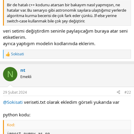
Bir de hatalı c++ kodunu atarsan bir bakayım nasıl yapmışsın, ne
hatalar var. Bu senaryo gibi astronomik sayılara ulaştığımız yerlerde
algoritma kurma becerisi de çok fark eder çünkü. If-else yerine
switch-case kullanmak bile çok şey değiştirir.
veri setimi değiştirdim seninle paylaşıcağım buraya atar seni
etiketlerim.
ayrıca yaptıgım modelin kodlarınıda eklerim.
Sokisati
R
e
a
nt
c
N
t
Emekli
i
o
n
29 Şubat 2024
#22
s
:
@Sokisati
veriseti.txt olarak ekledim görseli yukarıda var
python kodu:
Kod:
import numpy as np
