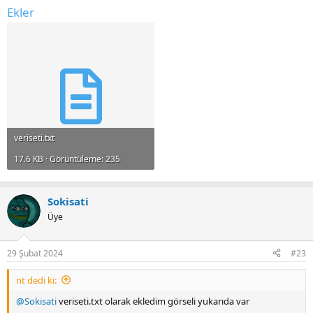
Ekler
veriseti.txt
17.6 KB · Görüntüleme: 235
Sokisati
Üye
29 Şubat 2024
#23
nt dedi ki:
@Sokisati
veriseti.txt olarak ekledim görseli yukarıda var