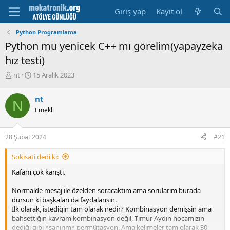
Giriş yap
Kayıt ol
Python Programlama
Python mu yenicek C++ mı görelim(yapayzeka
hız testi)
K
B
nt
15 Aralık 2023
o
a
n
ş
nt
N
u
l
Emekli
y
a
u
m
b
a
28 Şubat 2024
#21
a
t
ş
a
Sokisati dedi ki:
l
r
a
i
Kafam çok karıştı.
t
h
a
i
Normalde mesaj ile özelden soracaktım ama sorularım burada
n
dursun ki başkaları da faydalansın.
İlk olarak, istediğin tam olarak nedir? Kombinasyon demişsin ama
bahsettiğin kavram kombinasyon değil, Timur Aydın hocamızın
dediği gibi *sanırım* permütasyon. Ama kelimeler tam olarak 30