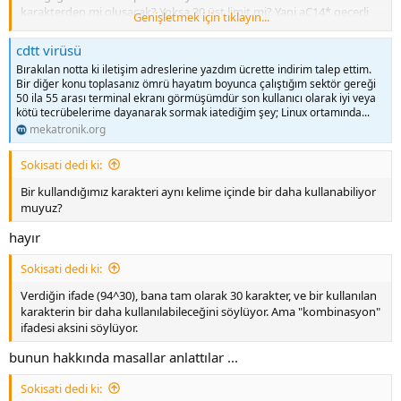
karakterden mi oluşacak? Yoksa 30 üst limit mi? Yani aC14* geçerli
Genişletmek için tıklayın...
bir kelime mi?
cdtt virüsü
Bırakılan notta ki iletişim adreslerine yazdım ücrette indirim talep ettim.
Bir diğer konu toplasanız ömrü hayatım boyunca çalıştığım sektör gereği
50 ila 55 arası terminal ekranı görmüşümdür son kullanıcı olarak iyi veya
kötü tecrübelerime dayanarak sormak iatediğim şey; Linux ortamında...
mekatronik.org
Sokisati dedi ki:
Bir kullandığımız karakteri aynı kelime içinde bir daha kullanabiliyor
muyuz?
hayır
Sokisati dedi ki:
Verdiğin ifade (94^30), bana tam olarak 30 karakter, ve bir kullanılan
karakterin bir daha kullanılabileceğini söylüyor. Ama "kombinasyon"
ifadesi aksini söylüyor.
bunun hakkında masallar anlattılar ...
Sokisati dedi ki: