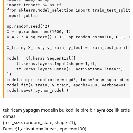
import tensorflow as tf

from sklearn.model_selection import train_test_split

import joblib

np.random.seed(42)

X = np.random.rand(1000, 1)

y = 2 * X.squeeze() + 1 + np.random.normal(0, 0.1, 100
X_train, X_test, y_train, y_test = train_test_split(X
model = tf.keras.Sequential([

    tf.keras.layers.Input(shape=(1,)),

    tf.keras.layers.Dense(1, activation='linear')

])

model.compile(optimizer='sgd', loss='mean_squared_erro
model.fit(X_train, y_train, epochs=100, verbose=0)

model.save('python_model')
tek ricam yaptığın modelin bu kod ile bire bir aynı özelliklerde
olması
(test_size, random_state, shape=(1),
Dense(1,activation='linear', epochs=100)