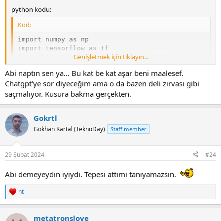
python kodu:
Kod:
import numpy as np

import tensorflow as tf

Genişletmek için tıklayın...
from sklearn.model_selection import train_test_split
import joblib

Abi naptın sen ya... Bu kat be kat aşar beni maalesef.
Chatgpt'ye sor diyeceğim ama o da bazen deli zırvası gibi
np.random.seed(42)

saçmalıyor. Kusura bakma gerçekten.
X = np.random.rand(1000, 1)

y = 2 * X.squeeze() + 1 + np.random.normal(0, 0.1, 1
Gokrtl
X_train, X_test, y_train, y_test = train_test_split(
Gökhan Kartal (TeknoDay)
Staff member
model = tf.keras.Sequential([

    tf.keras.layers.Input(shape=(1,)),

29 Şubat 2024
#24
    tf.keras.layers.Dense(1, activation='linear')

])

model.compile(optimizer='sgd', loss='mean_squared_er
Abi demeyeydin iyiydi. Tepesi attımı tanıyamazsın.
model.fit(X_train, y_train, epochs=100, verbose=0)

model.save('python_model')
nt
R
e
a
metatronslove
c
tek ricam yaptığın modelin bu kod ile bire bir aynı özelliklerde