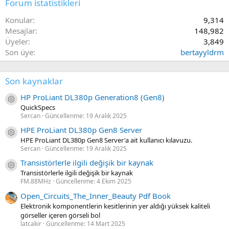
Forum istatistikleri
Konular
9,314
Mesajlar
148,982
Üyeler
3,849
Son üye
bertayyldrm
Son kaynaklar
HP ProLiant DL380p Generation8 (Gen8)
Kaynak ikon/amblem
QuickSpecs
Sercan
Güncellenme:
19 Aralık 2025
HPE ProLiant DL380p Gen8 Server
Kaynak ikon/amblem
HPE ProLiant DL380p Gen8 Server'a ait kullanıcı kılavuzu.
Sercan
Güncellenme:
19 Aralık 2025
Transistörlerle ilgili değişik bir kaynak
Kaynak ikon/amblem
Transistörlerle ilgili değişik bir kaynak
FM.88MHz
Güncellenme:
4 Ekim 2025
Open_Circuits_The_Inner_Beauty Pdf Book
Elektronik komponentlerin kesitlerinin yer aldığı yüksek kaliteli
görseller içeren görseli bol
latcakir
Güncellenme:
14 Mart 2025