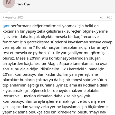
M
t
olması
Yeni Üye
i
(test_size, random_state, shape=(1), Dense(1,activation='linear',
o
epochs=100)
n
7 Ağustos 2024
#25
s
:
@nt
performans değerlendirmesi yapmak için belki de
kocaman bir yapay zeka çalıştırarak süreçleri ölçmek yerine;
işlevlerin daha küçük ölçekte mesela bir kaç "recursive
function" için gerçekleşme sürelerini kıyaslaman soruya cevap
vermiş olmaz mı ? Kombinasyon hesaplamak için bir array'i
test et mesela ve python, C++ ile yarışabiliyor mu görmüş
oluruz. Mesela 20'nin 9'lu kombinasyonlarından oluşan
arraylarden kaçtanesi bir Magic Square tanımlamasına uyar
sorusunu ele aldığını düşünelim. 3x3 karedeki 9 hane için
20'nin kombinasyonları kadar dizilim yani yerleştirme
olacaktır; bunların çok azı ya da hiç bir tanesi satır ve sütun
toplamlarının eşitliği kuralına uymaz; ama iki kodlama dilini
kıyaslamak için eğlenceli bir deneyde malzeme olabilir.
Recursive Function olmadan daha kısa bir yol yok
kombinasyonları sırayla işleme almak için ve bu da işleme
şekli açısından yapay zeka yerine kıyaslama için ölçümleme
yapmak adına oldukça adil bir "örneklem" oluşturmayı hak