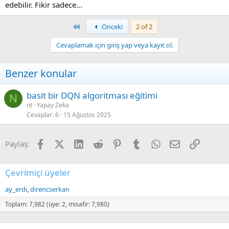
edebilir. Fikir sadece...
First
Önceki
2 of 2
Cevaplamak için giriş yap veya kayıt ol.
Benzer konular
basit bir DQN algoritması eğitimi
N
nt
Yapay Zeka
Cevaplar
6
15 Ağustos 2025
Facebook
X (Twitter)
LinkedIn
Reddit
Pinterest
Tumblr
WhatsApp
E-posta
Link
Paylaş:
Çevrimiçi üyeler
ay_erdi
direncserkan
Toplam: 7,982 (üye: 2, misafir: 7,980)