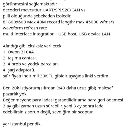
görünmesini sağlamaktadır.
decoderi mevcuttur UART/SPI/I2C/CAN vs
pilli olduğunda şebekeden izoledir.
8" 800x600 Max 40M record length; max 45000 wfms/s
waveform refresh rate
multi-interface integration - USB host, USB device,LAN
Alındığı gibi eksiksiz verilecek.
1. Owon 3104A
2. taşıma cantası.
3. 4 prob ve yedek parcaları.
4. şarj adaptörü.
sıfır fiyatı indirimli 30K TL gibidir aşağıda linki verdim.
Ben 20k istiyorum(sıfırdan %40 daha ucuz gibi) malesef
pazarlık yok.
Beğenmeyene para iadesi garantilidir ama para geri ödemesi
3 ay gibi zaman uzun sürebilir. yani 3 ay sonra iade
edebilirsiniz sorun değil, sevdiğim bir scoptur.
yer istanbul pendik.