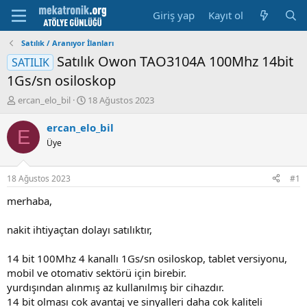
Giriş yap
Kayıt ol
Satılık / Aranıyor İlanları
Satılık Owon TAO3104A 100Mhz 14bit
SATILIK
1Gs/sn osiloskop
K
B
ercan_elo_bil
18 Ağustos 2023
o
a
n
ş
ercan_elo_bil
E
u
l
Üye
y
a
u
m
b
a
18 Ağustos 2023
#1
a
t
ş
a
merhaba,
l
r
a
i
nakit ihtiyaçtan dolayı satılıktır,
t
h
a
i
14 bit 100Mhz 4 kanallı 1Gs/sn osiloskop, tablet versiyonu,
n
mobil ve otomativ sektörü için birebir.
yurdışından alınmış az kullanılmış bir cihazdır.
14 bit olması cok avantaj ve sinyalleri daha cok kaliteli