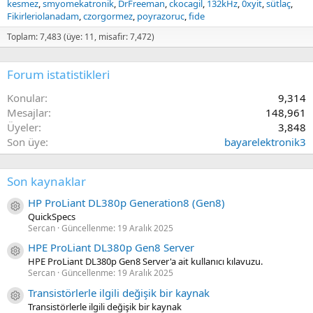
kesmez
smyomekatronik
DrFreeman
ckocagil
132kHz
0xyit
sütlaç
Fikirleriolanadam
czorgormez
poyrazoruc
fide
Toplam: 7,483 (üye: 11, misafir: 7,472)
Forum istatistikleri
Konular
9,314
Mesajlar
148,961
Üyeler
3,848
Son üye
bayarelektronik3
Son kaynaklar
HP ProLiant DL380p Generation8 (Gen8)
Kaynak ikon/amblem
QuickSpecs
Sercan
Güncellenme:
19 Aralık 2025
HPE ProLiant DL380p Gen8 Server
Kaynak ikon/amblem
HPE ProLiant DL380p Gen8 Server'a ait kullanıcı kılavuzu.
Sercan
Güncellenme:
19 Aralık 2025
Transistörlerle ilgili değişik bir kaynak
Kaynak ikon/amblem
Transistörlerle ilgili değişik bir kaynak