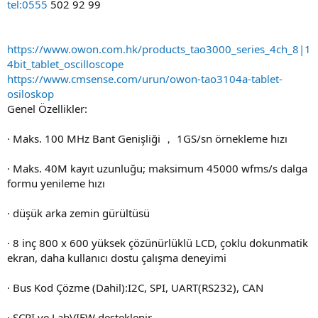
tel:0555
502 92 99
https://www.owon.com.hk/products_tao3000_series_4ch_8|1
4bit_tablet_oscilloscope
https://www.cmsense.com/urun/owon-tao3104a-tablet-
osiloskop
Genel Özellikler:
· Maks. 100 MHz Bant Genişliği ， 1GS/sn örnekleme hızı
· Maks. 40M kayıt uzunluğu; maksimum 45000 wfms/s dalga
formu yenileme hızı
· düşük arka zemin gürültüsü
· 8 inç 800 x 600 yüksek çözünürlüklü LCD, çoklu dokunmatik
ekran, daha kullanıcı dostu çalışma deneyimi
· Bus Kod Çözme (Dahil):I2C, SPI, UART(RS232), CAN
· SCPI ve LabVIEW desteklenir