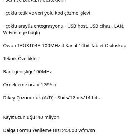
· çoklu tetik ve veri yolu kod çözme işlevi
· çoklu arayüz entegrasyonu - USB host, USB cihazı, LAN,
WiFi(isteğe bağlı)
Owon TAO3104A 100MHz 4 Kanal 14bit Tablet Osiloskop
Teknik Özellikler:
Bant genişliği:100MHz
Örnekleme oranı:1GS/sn
Dikey Çözünürlük (A/D) : 8bits/12bits/14 bits
Kayıt uzunluğu :40 milyon
Dalga Formu Yenileme Hızı :45000 wfm/sn