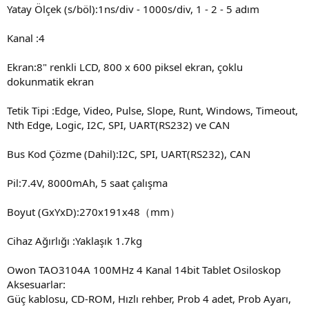
Yatay Ölçek (s/böl):1ns/div - 1000s/div, 1 - 2 - 5 adım
Kanal :4
Ekran:8" renkli LCD, 800 x 600 piksel ekran, çoklu
dokunmatik ekran
Tetik Tipi :Edge, Video, Pulse, Slope, Runt, Windows, Timeout,
Nth Edge, Logic, I2C, SPI, UART(RS232) ve CAN
Bus Kod Çözme (Dahil):I2C, SPI, UART(RS232), CAN
Pil:7.4V, 8000mAh, 5 saat çalışma
Boyut (GxYxD):270x191x48（mm）
Cihaz Ağırlığı :Yaklaşık 1.7kg
Owon TAO3104A 100MHz 4 Kanal 14bit Tablet Osiloskop
Aksesuarlar:
Güç kablosu, CD-ROM, Hızlı rehber, Prob 4 adet, Prob Ayarı,