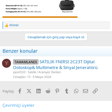
Ahmet
R
e
a
Cevaplamak için giriş yap veya kayıt ol.
c
t
i
Benzer konular
o
n
s
SATILIK FNIRSI 2C23T Dijital
TAMAMLANDI
Y
:
Osiloskop& Multimetre & Sinyal Jeneratörü
yasin533
Satılık / Aranıyor İlanları
Cevaplar
15
9 Mayıs 2024
Facebook
X (Twitter)
LinkedIn
Reddit
Pinterest
Tumblr
WhatsApp
E-posta
Link
Paylaş:
Çevrimiçi üyeler