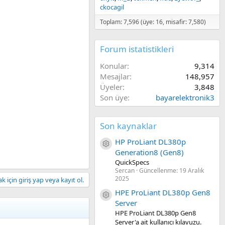
ckocagil
Toplam: 7,596 (üye: 16, misafir: 7,580)
Forum istatistikleri
Konular
9,314
Mesajlar
148,957
Üyeler
3,848
Son üye
bayarelektronik3
Son kaynaklar
HP ProLiant DL380p
Kaynak ikon/amblem
Generation8 (Gen8)
QuickSpecs
Sercan
Güncellenme:
19 Aralık
2025
 için giriş yap veya kayıt ol.
HPE ProLiant DL380p Gen8
Kaynak ikon/amblem
Server
HPE ProLiant DL380p Gen8
Server'a ait kullanıcı kılavuzu.