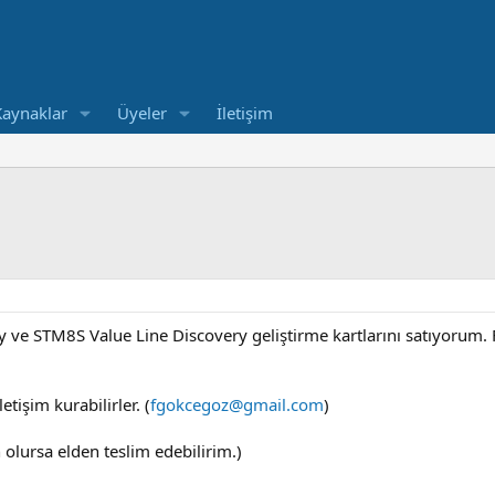
Kaynaklar
Üyeler
İletişim
 ve STM8S Value Line Discovery geliştirme kartlarını satıyorum. Fiy
tişim kurabilirler. (
fgokcegoz@gmail.com
)
un olursa elden teslim edebilirim.)