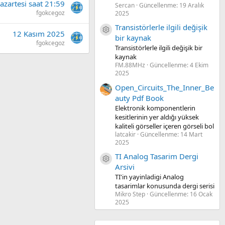
azartesi saat 21:59
Sercan
Güncellenme:
19 Aralık
fgokcegoz
2025
Transistörlerle ilgili değişik
Kaynak ikon/amblem
12 Kasım 2025
bir kaynak
fgokcegoz
Transistörlerle ilgili değişik bir
kaynak
FM.88MHz
Güncellenme:
4 Ekim
2025
Open_Circuits_The_Inner_Be
auty Pdf Book
Elektronik komponentlerin
kesitlerinin yer aldığı yüksek
kaliteli görseller içeren görseli bol
latcakir
Güncellenme:
14 Mart
2025
TI Analog Tasarim Dergi
Kaynak ikon/amblem
Arsivi
TI'in yayinladigi Analog
tasarimlar konusunda dergi serisi
Mikro Step
Güncellenme:
16 Ocak
2025