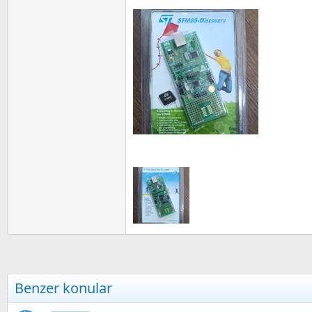
a
i
n
Benzer konular