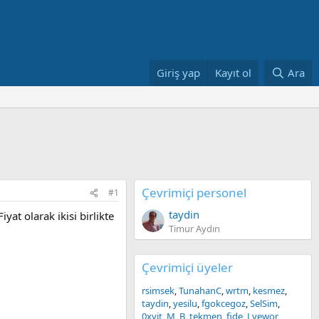
Giriş yap
Kayıt ol
Ara
Çevrimiçi personel
#1
taydin
at olarak ikisi birlikte
Timur Aydın
Çevrimiçi üyeler
rsimsek
TunahanC
wrtm
kesmez
taydin
yesilu
fgokcegoz
SelSim
0xyit
M_B
tekmen
fide
Lyewor_