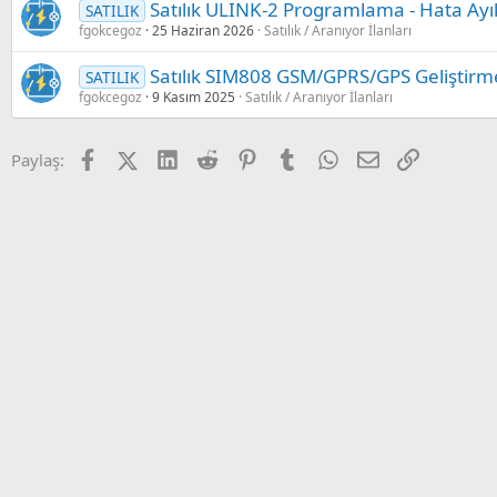
Satılık ULINK-2 Programlama - Hata Ayı
SATILIK
fgokcegoz
25 Haziran 2026
Satılık / Aranıyor İlanları
Satılık SIM808 GSM/GPRS/GPS Geliştirme
SATILIK
fgokcegoz
9 Kasım 2025
Satılık / Aranıyor İlanları
Facebook
X (Twitter)
LinkedIn
Reddit
Pinterest
Tumblr
WhatsApp
E-posta
Link
Paylaş: