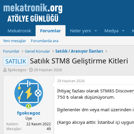
Mekatronik
Forumlar
Neler yeni
Medya
Yeni mesajlar
Forumlarda ara
Forumlar
Genel Konular
Satılık / Aranıyor İlanları
Satılık STM8 Geliştirme Kitleri
SATILIK
K
B
fgokcegoz
29 Haziran 2026
o
a
n
ş
29 Haziran 2026
u
l
İhtiyaç fazlası olarak STM8S Discovery
y
a
u
m
750 ₺ olarak düşünüyorum.
b
a
a
t
İlgilenenler dm veya mail üzerinden ile
fgokcegoz
ş
a
l
r
Üye
(Kargo alıcıya aittir. İstanbul içi uyg
a
i
Katılım
22 Kasım 2022
t
h
Mesajlar
49