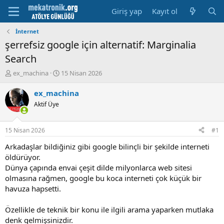
Giriş yap
Kayıt ol
İnternet
şerrefsiz google için alternatif: Marginalia
Search
K
B
ex_machina
15 Nisan 2026
o
a
n
ş
ex_machina
u
l
Aktif Üye
y
a
u
m
b
a
15 Nisan 2026
#1
a
t
ş
a
Arkadaşlar bildiğiniz gibi google bilinçli bir şekilde interneti
l
r
öldürüyor.
a
i
Dünya çapında envai çeşit dilde milyonlarca web sitesi
t
h
olmasına rağmen, google bu koca interneti çok küçük bir
a
i
havuza hapsetti.
n
Özellikle de teknik bir konu ile ilgili arama yaparken mutlaka
denk gelmişsinizdir.