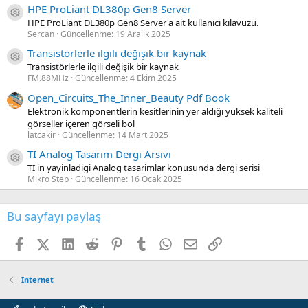
HPE ProLiant DL380p Gen8 Server
Kaynak ikon/amblem
HPE ProLiant DL380p Gen8 Server'a ait kullanıcı kılavuzu.
Sercan
Güncellenme:
19 Aralık 2025
Transistörlerle ilgili değişik bir kaynak
Kaynak ikon/amblem
Transistörlerle ilgili değişik bir kaynak
FM.88MHz
Güncellenme:
4 Ekim 2025
Open_Circuits_The_Inner_Beauty Pdf Book
Elektronik komponentlerin kesitlerinin yer aldığı yüksek kaliteli
görseller içeren görseli bol
latcakir
Güncellenme:
14 Mart 2025
TI Analog Tasarim Dergi Arsivi
Kaynak ikon/amblem
TI'in yayinladigi Analog tasarimlar konusunda dergi serisi
Mikro Step
Güncellenme:
16 Ocak 2025
Bu sayfayı paylaş
Facebook
X (Twitter)
LinkedIn
Reddit
Pinterest
Tumblr
WhatsApp
E-posta
Link
İnternet