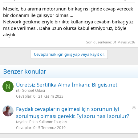
Mesele, bu arama motorunun bir kaç ns içinde cevap verecek
bir donanım ile çalışıyor olması...
Network gecikmeleriyle birlikte kullanıcıya cevabın birkaç yüz
ms de verilmesi. Daha uzun olursa kabul etmiyoruz, böyle
alıştık.
Son düzenleme:
31 Mayıs 2026
Cevaplamak için giriş yap veya kayıt ol.
Benzer konular
Ücretsiz Sertifika Alma İmkanı: Bilgeis.net
N
nt
Sohbet Odası
Cevaplar
0
21 Kasım 2023
S
Faydalı cevapların gelmesi için sorunun iyi
a
sorulmuş olması gerekir. İyi soru nasıl sorulur?
b
taydin
Etkin Kullanım İpuçları
i
Cevaplar
0
5 Temmuz 2019
t