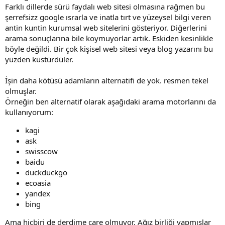
Farklı dillerde sürü faydalı web sitesi olmasına rağmen bu
şerrefsizz google ısrarla ve inatla tırt ve yüzeysel bilgi veren
antin kuntin kurumsal web sitelerini gösteriyor. Diğerlerini
arama sonuçlarına bile koymuyorlar artık. Eskiden kesinlikle
böyle değildi. Bir çok kişisel web sitesi veya blog yazarını bu
yüzden küstürdüler.
İşin daha kötüsü adamların alternatifi de yok. resmen tekel
olmuşlar.
Örneğin ben alternatif olarak aşağıdaki arama motorlarını da
kullanıyorum:
kagi
ask
swisscow
baidu
duckduckgo
ecoasia
yandex
bing
Ama hiçbiri de derdime çare olmuyor. Ağız birliği yapmışlar