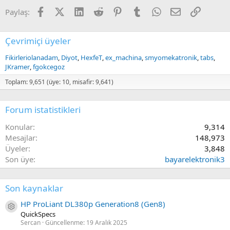
Facebook
X (Twitter)
LinkedIn
Reddit
Pinterest
Tumblr
WhatsApp
E-posta
Link
Paylaş:
Çevrimiçi üyeler
Fikirleriolanadam
Diyot
HexfeT
ex_machina
smyomekatronik
tabs
JKramer
fgokcegoz
Toplam: 9,651 (üye: 10, misafir: 9,641)
Forum istatistikleri
Konular
9,314
Mesajlar
148,973
Üyeler
3,848
Son üye
bayarelektronik3
Son kaynaklar
HP ProLiant DL380p Generation8 (Gen8)
Kaynak ikon/amblem
QuickSpecs
Sercan
Güncellenme:
19 Aralık 2025