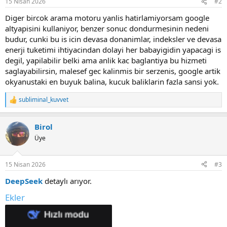
15 Nisan 2026
#2
s
:
Diger bircok arama motoru yanlis hatirlamiyorsam google
altyapisini kullaniyor, benzer sonuc dondurmesinin nedeni
budur, cunki bu is icin devasa donanimlar, indeksler ve devasa
enerji tuketimi ihtiyacindan dolayi her babayigidin yapacagi is
degil, yapilabilir belki ama anlik kac baglantiya bu hizmeti
saglayabilirsin, malesef gec kalinmis bir serzenis, google artik
okyanustaki en buyuk balina, kucuk baliklarin fazla sansi yok.
subliminal_kuvvet
R
e
a
Birol
c
t
Üye
i
o
n
15 Nisan 2026
#3
s
:
DeepSeek
detaylı arıyor.
Ekler