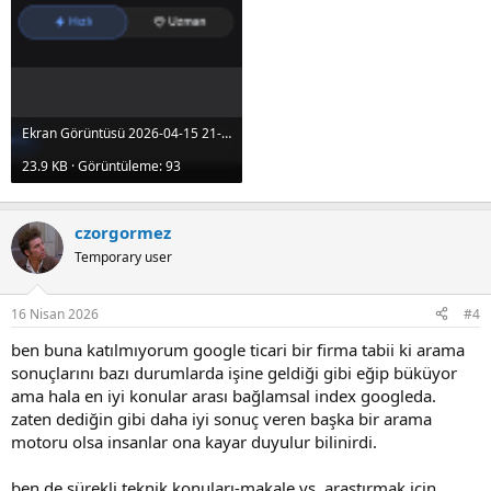
Ekran Görüntüsü 2026-04-15 21-54-12.png
23.9 KB · Görüntüleme: 93
czorgormez
Temporary user
16 Nisan 2026
#4
ben buna katılmıyorum google ticari bir firma tabii ki arama
sonuçlarını bazı durumlarda işine geldiği gibi eğip büküyor
ama hala en iyi konular arası bağlamsal index googleda.
zaten dediğin gibi daha iyi sonuç veren başka bir arama
motoru olsa insanlar ona kayar duyulur bilinirdi.
ben de sürekli teknik konuları-makale vs. araştırmak için