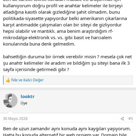
kullanıyorum doğru profil ve anahtar kelimeler ile birşeyi
atladığına kasıtlı olarak gizlediğine şahit olmadım. bunu
politikada-siyasette yapıyordur belki amerikanın çıkarlarına
karşıt antimadde çalışmaları olan bir siteyi de gizliyordur
hepsi olabilir ve mantıklı. ama benim araştırdığım rf-
mikrodalga-elektronik vs. vs. gibi basit ve harcıalem
konularında buna denk gelmedim.
bahsettiğin duruma bir örnek verebilir misin ? mesela çok net
şu anahtr kelimeler ile aradım ve bildiğim şu siteyi bana ilk 3
sayfa içerisinde getirmedi gibi ?
fide
ve
Kalıcı Değer
R
e
a
looktr
c
t
Üye
i
o
n
30 Mayıs 2026
#5
s
:
Ben de uzun zamandır aynı konuda aynı kaygıları yaşıyorum.
Hatta bu konuda alternatif bir web projem var. Domain bile