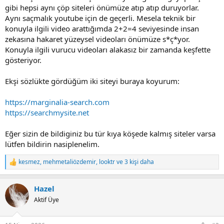
gibi hepsi aynı çöp siteleri önümüze atıp atıp duruyorlar.
Aynı saçmalık youtube için de geçerli. Mesela teknik bir
konuyla ilgili video arattığımda 2+2=4 seviyesinde insan
zekasına hakaret yüzeysel videoları önümüze s*ç*yor.
Konuyla ilgili vurucu videoları alakasız bir zamanda keşfette
gösteriyor.
Ekşi sözlükte gördüğüm iki siteyi buraya koyurum:
https://marginalia-search.com
https://searchmysite.net
Eğer sizin de bildiginiz bu tür kıya köşede kalmış siteler varsa
lütfen bildirin nasiplenelim.
kesmez
,
mehmetaliözdemir
,
looktr
ve 3 kişi daha
R
e
a
Hazel
c
t
Aktif Üye
i
o
n