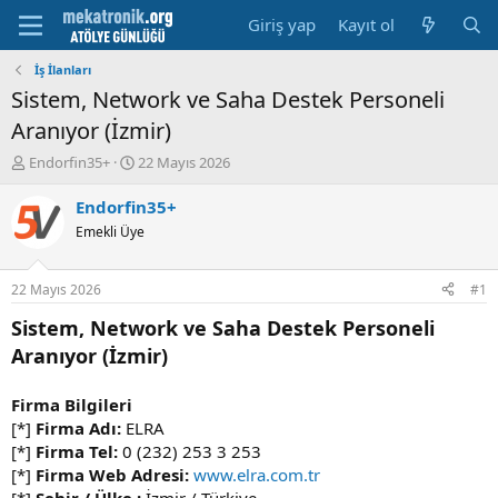
Giriş yap
Kayıt ol
İş İlanları
Sistem, Network ve Saha Destek Personeli
Aranıyor (İzmir)
K
B
Endorfin35+
22 Mayıs 2026
o
a
n
ş
Endorfin35+
u
l
Emekli Üye
y
a
u
m
b
a
22 Mayıs 2026
#1
a
t
ş
a
Sistem, Network ve Saha Destek Personeli
l
r
Aranıyor (İzmir)
a
i
t
h
a
i
Firma Bilgileri
n
[*]
Firma Adı:
ELRA
[*]
Firma Tel:
0 (232) 253 3 253
[*]
Firma Web Adresi:
www.elra.com.tr
[*]
Şehir / Ülke :
İzmir / Türkiye