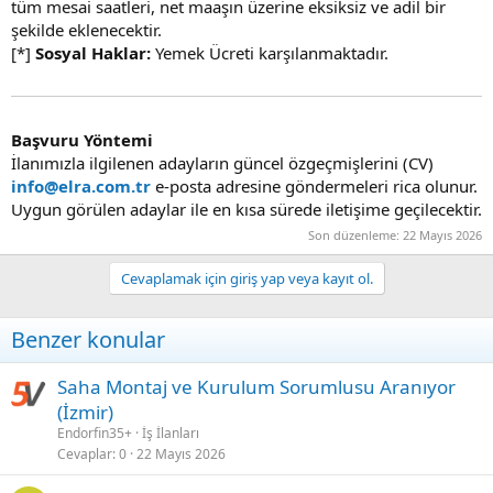
tüm mesai saatleri, net maaşın üzerine eksiksiz ve adil bir
şekilde eklenecektir.
[*]
Sosyal Haklar:
Yemek Ücreti karşılanmaktadır.
Başvuru Yöntemi
İlanımızla ilgilenen adayların güncel özgeçmişlerini (CV)
info@elra.com.tr
e-posta adresine göndermeleri rica olunur.
Uygun görülen adaylar ile en kısa sürede iletişime geçilecektir.
Son düzenleme:
22 Mayıs 2026
Cevaplamak için giriş yap veya kayıt ol.
Benzer konular
Saha Montaj ve Kurulum Sorumlusu Aranıyor
(İzmir)
Endorfin35+
İş İlanları
Cevaplar
0
22 Mayıs 2026