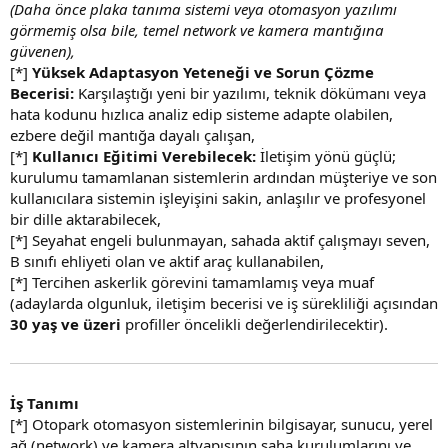
(Daha önce plaka tanıma sistemi veya otomasyon yazılımı
görmemiş olsa bile, temel network ve kamera mantığına
güvenen),
[*]
Yüksek Adaptasyon Yeteneği ve Sorun Çözme
Becerisi:
Karşılaştığı yeni bir yazılımı, teknik dökümanı veya
hata kodunu hızlıca analiz edip sisteme adapte olabilen,
ezbere değil mantığa dayalı çalışan,
[*]
Kullanıcı Eğitimi Verebilecek:
İletişim yönü güçlü;
kurulumu tamamlanan sistemlerin ardından müşteriye ve son
kullanıcılara sistemin işleyişini sakin, anlaşılır ve profesyonel
bir dille aktarabilecek,
[*] Seyahat engeli bulunmayan, sahada aktif çalışmayı seven,
B sınıfı ehliyeti olan ve aktif araç kullanabilen,
[*] Tercihen askerlik görevini tamamlamış veya muaf
(adaylarda olgunluk, iletişim becerisi ve iş sürekliliği açısından
30 yaş ve üzeri
profiller öncelikli değerlendirilecektir).
İş Tanımı
[*] Otopark otomasyon sistemlerinin bilgisayar, sunucu, yerel
ağ (network) ve kamera altyapısının saha kurulumlarını ve