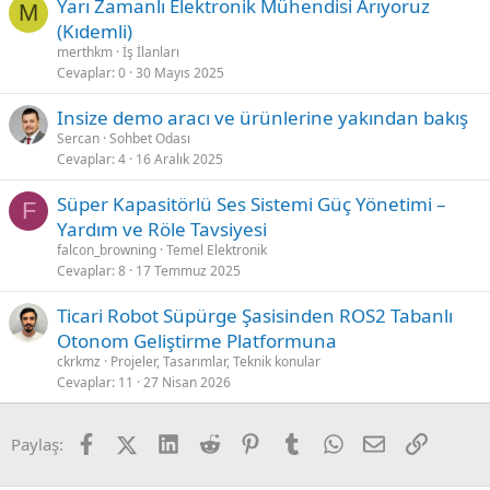
Yarı Zamanlı Elektronik Mühendisi Arıyoruz
M
(Kıdemli)
merthkm
İş İlanları
Cevaplar
0
30 Mayıs 2025
Insize demo aracı ve ürünlerine yakından bakış
Sercan
Sohbet Odası
Cevaplar
4
16 Aralık 2025
Süper Kapasitörlü Ses Sistemi Güç Yönetimi –
F
Yardım ve Röle Tavsiyesi
falcon_browning
Temel Elektronik
Cevaplar
8
17 Temmuz 2025
Ticari Robot Süpürge Şasisinden ROS2 Tabanlı
Otonom Geliştirme Platformuna
ckrkmz
Projeler, Tasarımlar, Teknik konular
Cevaplar
11
27 Nisan 2026
Facebook
X (Twitter)
LinkedIn
Reddit
Pinterest
Tumblr
WhatsApp
E-posta
Link
Paylaş: