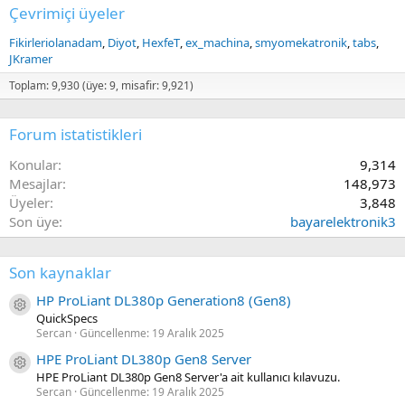
Çevrimiçi üyeler
Fikirleriolanadam
Diyot
HexfeT
ex_machina
smyomekatronik
tabs
JKramer
Toplam: 9,930 (üye: 9, misafir: 9,921)
Forum istatistikleri
Konular
9,314
Mesajlar
148,973
Üyeler
3,848
Son üye
bayarelektronik3
Son kaynaklar
HP ProLiant DL380p Generation8 (Gen8)
Kaynak ikon/amblem
QuickSpecs
Sercan
Güncellenme:
19 Aralık 2025
HPE ProLiant DL380p Gen8 Server
Kaynak ikon/amblem
HPE ProLiant DL380p Gen8 Server'a ait kullanıcı kılavuzu.
Sercan
Güncellenme:
19 Aralık 2025