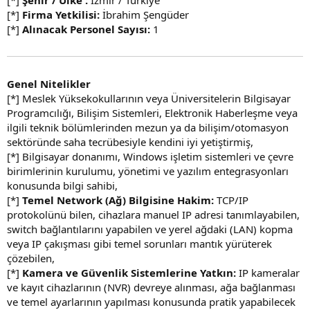
[*]
Firma Yetkilisi:
İbrahim Şengüder
[*]
Alınacak Personel Sayısı:
1
Genel Nitelikler
[*] Meslek Yüksekokullarının veya Üniversitelerin Bilgisayar
Programcılığı, Bilişim Sistemleri, Elektronik Haberleşme veya
ilgili teknik bölümlerinden mezun ya da bilişim/otomasyon
sektöründe saha tecrübesiyle kendini iyi yetiştirmiş,
[*] Bilgisayar donanımı, Windows işletim sistemleri ve çevre
birimlerinin kurulumu, yönetimi ve yazılım entegrasyonları
konusunda bilgi sahibi,
[*]
Temel Network (Ağ) Bilgisine Hakim:
TCP/IP
protokolünü bilen, cihazlara manuel IP adresi tanımlayabilen,
switch bağlantılarını yapabilen ve yerel ağdaki (LAN) kopma
veya IP çakışması gibi temel sorunları mantık yürüterek
çözebilen,
[*]
Kamera ve Güvenlik Sistemlerine Yatkın:
IP kameralar
ve kayıt cihazlarının (NVR) devreye alınması, ağa bağlanması
ve temel ayarlarının yapılması konusunda pratik yapabilecek