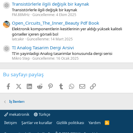
Transistörlerle ilgili değişik bir kaynak
Kaynak ikon/amblem
Transistörlerle ilgili değişik bir kaynak
FM.88MHz
Güncellenme:
4 Ekim 2025
Open_Circuits_The_Inner_Beauty Pdf Book
Elektronik komponentlerin kesitlerinin yer aldığı yüksek kaliteli
görseller içeren görseli bol
latcakir
Güncellenme:
14 Mart 2025
TI Analog Tasarim Dergi Arsivi
Kaynak ikon/amblem
TI'in yayinladigi Analog tasarimlar konusunda dergi serisi
Mikro Step
Güncellenme:
16 Ocak 2025
Bu sayfayı paylaş
Facebook
X (Twitter)
LinkedIn
Reddit
Pinterest
Tumblr
WhatsApp
E-posta
Link
İş İlanları
mekatronik
Türkçe
İletişim
Şartlar ve kurallar
Gizlilik politikası
Yardım
R
S
S
®