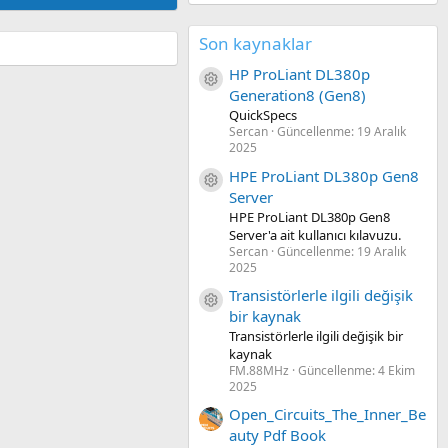
Son kaynaklar
HP ProLiant DL380p
Kaynak ikon/amblem
Generation8 (Gen8)
QuickSpecs
Sercan
Güncellenme:
19 Aralık
2025
HPE ProLiant DL380p Gen8
Kaynak ikon/amblem
Server
HPE ProLiant DL380p Gen8
Server'a ait kullanıcı kılavuzu.
Sercan
Güncellenme:
19 Aralık
2025
Transistörlerle ilgili değişik
Kaynak ikon/amblem
bir kaynak
Transistörlerle ilgili değişik bir
kaynak
FM.88MHz
Güncellenme:
4 Ekim
2025
Open_Circuits_The_Inner_Be
auty Pdf Book