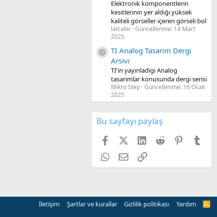
Elektronik komponentlerin
kesitlerinin yer aldığı yüksek
kaliteli görseller içeren görseli bol
latcakir
Güncellenme:
14 Mart
2025
TI Analog Tasarim Dergi
Kaynak ikon/amblem
Arsivi
TI'in yayinladigi Analog
tasarimlar konusunda dergi serisi
Mikro Step
Güncellenme:
16 Ocak
2025
Bu sayfayı paylaş
Facebook
X (Twitter)
LinkedIn
Reddit
Pinterest
Tum
WhatsApp
E-posta
Link
İletişim
Şartlar ve kurallar
Gizlilik politikası
Yardım
R
S