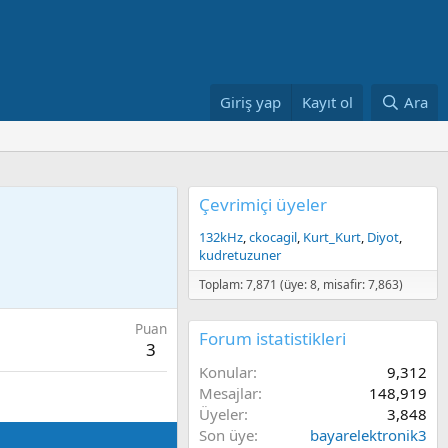
Giriş yap
Kayıt ol
Ara
Çevrimiçi üyeler
132kHz
ckocagil
Kurt_Kurt
Diyot
kudretuzuner
Toplam: 7,871 (üye: 8, misafir: 7,863)
Puan
Forum istatistikleri
3
Konular
9,312
Mesajlar
148,919
Üyeler
3,848
Son üye
bayarelektronik3