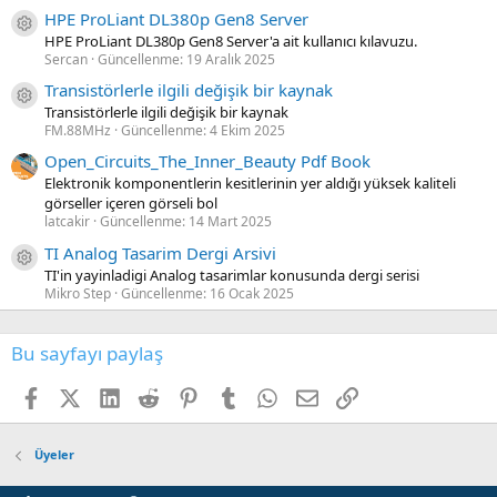
HPE ProLiant DL380p Gen8 Server
Kaynak ikon/amblem
HPE ProLiant DL380p Gen8 Server'a ait kullanıcı kılavuzu.
Sercan
Güncellenme:
19 Aralık 2025
Transistörlerle ilgili değişik bir kaynak
Kaynak ikon/amblem
Transistörlerle ilgili değişik bir kaynak
FM.88MHz
Güncellenme:
4 Ekim 2025
Open_Circuits_The_Inner_Beauty Pdf Book
Elektronik komponentlerin kesitlerinin yer aldığı yüksek kaliteli
görseller içeren görseli bol
latcakir
Güncellenme:
14 Mart 2025
TI Analog Tasarim Dergi Arsivi
Kaynak ikon/amblem
TI'in yayinladigi Analog tasarimlar konusunda dergi serisi
Mikro Step
Güncellenme:
16 Ocak 2025
Bu sayfayı paylaş
Facebook
X (Twitter)
LinkedIn
Reddit
Pinterest
Tumblr
WhatsApp
E-posta
Link
Üyeler