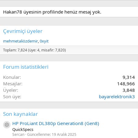
Hakan78 üyesinin profilinde henüz mesaj yok.
Çevrimiçi üyeler
mehmetaliözdemir
0xyit
Toplam: 7,824 (üye: 4, misafir: 7,820)
Forum istatistikleri
Konular
9,314
Mesajlar
148,966
Üyeler
3,848
Son üye
bayarelektronik3
Son kaynaklar
HP ProLiant DL380p Generation8 (Gen8)
Kaynak ikon/amblem
QuickSpecs
Sercan
Güncellenme:
19 Aralık 2025