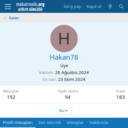
Giriş yap
Kayıt ol
Üyeler
H
Hakan78
Üye
Katılım
28 Ağustos 2024
En son
23 Ekim 2024
Mesajlar
Tepki skoru
Puan
192
94
183
Bul
Profil mesajları
Son etkinlik
Mesajlar
Hakkında