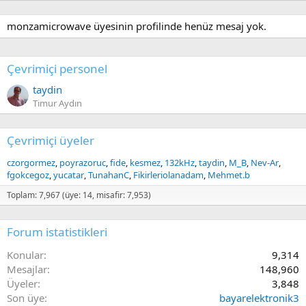
monzamicrowave üyesinin profilinde henüz mesaj yok.
Çevrimiçi personel
taydin
Timur Aydın
Çevrimiçi üyeler
czorgormez
poyrazoruc
fide
kesmez
132kHz
taydin
M_B
Nev-Ar
fgokcegoz
yucatar
TunahanC
Fikirleriolanadam
Mehmet.b
Toplam: 7,967 (üye: 14, misafir: 7,953)
Forum istatistikleri
Konular
9,314
Mesajlar
148,960
Üyeler
3,848
Son üye
bayarelektronik3