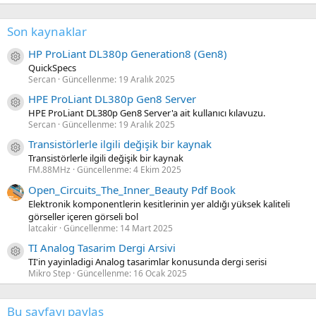
Son kaynaklar
HP ProLiant DL380p Generation8 (Gen8)
Kaynak ikon/amblem
QuickSpecs
Sercan
Güncellenme:
19 Aralık 2025
HPE ProLiant DL380p Gen8 Server
Kaynak ikon/amblem
HPE ProLiant DL380p Gen8 Server'a ait kullanıcı kılavuzu.
Sercan
Güncellenme:
19 Aralık 2025
Transistörlerle ilgili değişik bir kaynak
Kaynak ikon/amblem
Transistörlerle ilgili değişik bir kaynak
FM.88MHz
Güncellenme:
4 Ekim 2025
Open_Circuits_The_Inner_Beauty Pdf Book
Elektronik komponentlerin kesitlerinin yer aldığı yüksek kaliteli
görseller içeren görseli bol
latcakir
Güncellenme:
14 Mart 2025
TI Analog Tasarim Dergi Arsivi
Kaynak ikon/amblem
TI'in yayinladigi Analog tasarimlar konusunda dergi serisi
Mikro Step
Güncellenme:
16 Ocak 2025
Bu sayfayı paylaş