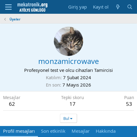
Giriş yap
Kayıt ol
Üyeler
monzamicrowave
Profesyonel test ve olcu cihazları Tamircisi
Katılım
7 Şubat 2024
En son
7 Mayıs 2026
Mesajlar
Tepki skoru
Puan
62
17
53
Bul
Profil mesajları
Son etkinlik
Mesajlar
Hakkında