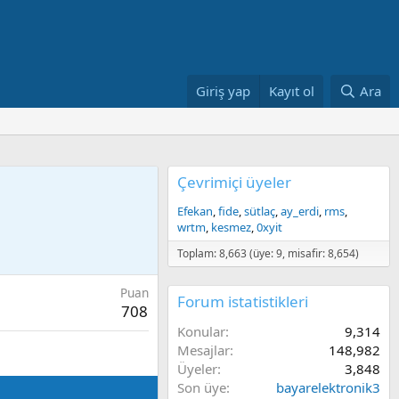
Giriş yap
Kayıt ol
Ara
Çevrimiçi üyeler
Efekan
fide
sütlaç
ay_erdi
rms
wrtm
kesmez
0xyit
Toplam: 8,663 (üye: 9, misafir: 8,654)
Puan
Forum istatistikleri
708
Konular
9,314
Mesajlar
148,982
Üyeler
3,848
Son üye
bayarelektronik3