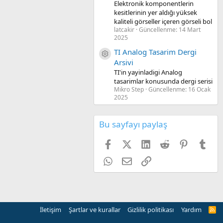
Elektronik komponentlerin
kesitlerinin yer aldığı yüksek
kaliteli görseller içeren görseli bol
latcakir
Güncellenme:
14 Mart
2025
TI Analog Tasarim Dergi
Kaynak ikon/amblem
Arsivi
TI'in yayinladigi Analog
tasarimlar konusunda dergi serisi
Mikro Step
Güncellenme:
16 Ocak
2025
Bu sayfayı paylaş
Facebook
X (Twitter)
LinkedIn
Reddit
Pinterest
Tum
WhatsApp
E-posta
Link
İletişim
Şartlar ve kurallar
Gizlilik politikası
Yardım
R
S