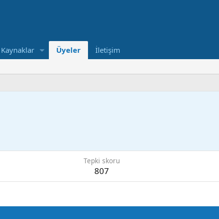
Kaynaklar
Üyeler
İletişim
Tepki skoru
807