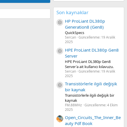
Son kaynaklar
HP ProLiant DL380p
Kaynak ikon/amblem
Generation8 (Gen8)
QuickSpecs
Sercan
Güncellenme:
19 Aralık
2025
HPE ProLiant DL380p Gen8
Kaynak ikon/amblem
Server
HPE ProLiant DL380p Gen8
Server'a ait kullanıcı kılavuzu.
Sercan
Güncellenme:
19 Aralık
2025
Transistörlerle ilgili değişik
Kaynak ikon/amblem
bir kaynak
Transistörlerle ilgili değişik bir
kaynak
FM.88MHz
Güncellenme:
4 Ekim
2025
Open_Circuits_The_Inner_Be
auty Pdf Book