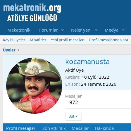
Mekatronik
Forumlar
Neler yeni
Medya
Kayıtlı üyeler
Misafirler
Yeni profil mesajları
Profil mesajlarında ara
Üyeler
kocamanusta
Aktif Üye
Katılım
10 Eylül 2022
En son
24 Temmuz 2026
Mesajlar
972
Bul
Profil mesajları
Son etkinlik
Mesajlar
Hakkında