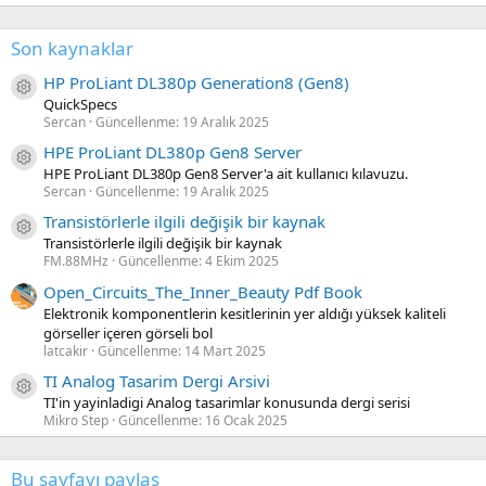
Son kaynaklar
HP ProLiant DL380p Generation8 (Gen8)
Kaynak ikon/amblem
QuickSpecs
Sercan
Güncellenme:
19 Aralık 2025
HPE ProLiant DL380p Gen8 Server
Kaynak ikon/amblem
HPE ProLiant DL380p Gen8 Server'a ait kullanıcı kılavuzu.
Sercan
Güncellenme:
19 Aralık 2025
Transistörlerle ilgili değişik bir kaynak
Kaynak ikon/amblem
Transistörlerle ilgili değişik bir kaynak
FM.88MHz
Güncellenme:
4 Ekim 2025
Open_Circuits_The_Inner_Beauty Pdf Book
Elektronik komponentlerin kesitlerinin yer aldığı yüksek kaliteli
görseller içeren görseli bol
latcakir
Güncellenme:
14 Mart 2025
TI Analog Tasarim Dergi Arsivi
Kaynak ikon/amblem
TI'in yayinladigi Analog tasarimlar konusunda dergi serisi
Mikro Step
Güncellenme:
16 Ocak 2025
Bu sayfayı paylaş