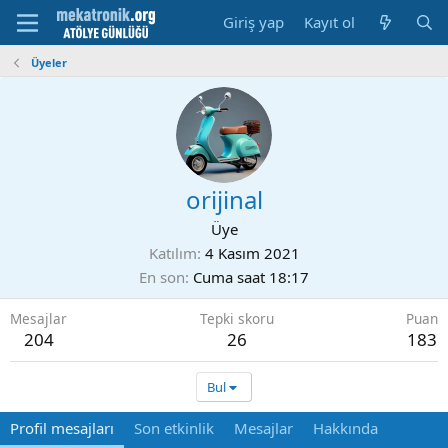
Giriş yap
Kayıt ol
Üyeler
orijinal
Üye
Katılım
4 Kasım 2021
En son
Cuma saat 18:17
Mesajlar
Tepki skoru
Puan
204
26
183
Bul
Profil mesajları
Son etkinlik
Mesajlar
Hakkında