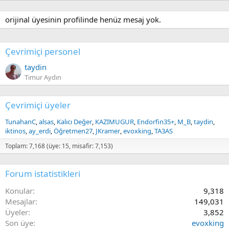
orijinal üyesinin profilinde henüz mesaj yok.
Çevrimiçi personel
taydin
Timur Aydın
Çevrimiçi üyeler
TunahanC
alsas
Kalıcı Değer
KAZIMUGUR
Endorfin35+
M_B
taydin
iktinos
ay_erdi
Öğretmen27
JKramer
evoxking
TA3AS
Toplam: 7,168 (üye: 15, misafir: 7,153)
Forum istatistikleri
Konular
9,318
Mesajlar
149,031
Üyeler
3,852
Son üye
evoxking