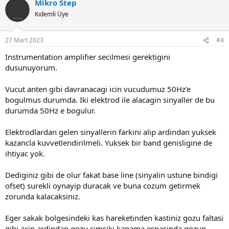
Mikro Step
Kıdemli Üye
27 Mart 2023
#4
Instrumentation amplifier secilmesi gerektigini
dusunuyorum.
Vucut anten gibi davranacagi icin vucudumuz 50Hz'e
bogulmus durumda. Iki elektrod ile alacagin sinyaller de bu
durumda 50Hz e bogulur.
Elektrodlardan gelen sinyallerin farkini alip ardindan yuksek
kazancla kuvvetlendirilmeli. Yuksek bir band genisligine de
ihtiyac yok.
Dediginiz gibi de olur fakat base line (sinyalin ustune bindigi
ofset) surekli oynayip duracak ve buna cozum getirmek
zorunda kalacaksiniz.
Eger sakak bolgesindeki kas hareketinden kastiniz gozu faltasi
gibi acip ardindan gozu simsiki kapama esnasinda gozun