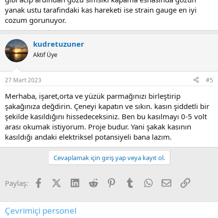
yanak ustu tarafindaki kas hareketi ise strain gauge en iyi
cozum gorunuyor.
kudretuzuner
Aktif Üye
27 Mart 2023
#5
Merhaba, işaret,orta ve yüzük parmağınızı birleştirip
şakağınıza değdirin. Çeneyi kapatın ve sıkın. kasın şiddetli bir
şekilde kasıldığını hissedeceksiniz. Ben bu kasılmayı 0-5 volt
arası okumak istiyorum. Proje budur. Yani şakak kasının
kasıldığı andaki elektriksel potansiyeli bana lazım.
Cevaplamak için giriş yap veya kayıt ol.
Facebook
X (Twitter)
LinkedIn
Reddit
Pinterest
Tumblr
WhatsApp
E-posta
Link
Paylaş:
Çevrimiçi personel