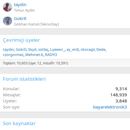
taydin
Timur Aydın
Gokrtl
Gökhan Kartal (TeknoDay)
Çevrimiçi üyeler
taydin
Gokrtl
0xyit
sütlaç
Lyewor_
ay_erdi
ckocagil
Dede
czorgormez
Mehmet.b
RADYO
Toplam: 10,603 (üye: 12, misafir: 10,591)
Forum istatistikleri
Konular
9,314
Mesajlar
148,939
Üyeler
3,848
Son üye
bayarelektronik3
Son kaynaklar