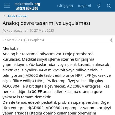
Giriş yap
Kayıt ol
İstek Listeleri
Analog devre tasarımı ve uygulaması
K
B
kudretuzuner
27 Mart 2023
o
a
n
ş
27 Mart 2023
Cevaplar: 4
u
l
Merhaba,
y
a
u
m
Analog bir tasarıma ihtiyacım var. Proje protoborda
b
a
kurulacak. Medikal sinyal işleme üzerine bir çalışma
a
t
yapmaktayım. Yüz kaslarından veya şakak kasından alınacak
ş
a
elektriksel sinyaller (RAW mikrovolt veya milivolt olabilir
l
r
bilmiyorum) AD602 ile tesbit edilip önce HPF ,LPF (yüksek ve
a
i
alçak filitre edilip) HPA ,LPA ile(amplifiye) yükseltilip çıkış
t
h
a
i
ADC0804 ile 8 bit dijitale çevrilecek. ADC0804 entegresi, kas,
n
her kasıldığında 00-FF arası ledleri kasılma oranına göre
yakarsa iş tamam demektir.
Deri ile temas edecek pediatrik probları sipariş verdim. Diğer
tüm entegreleri(AD602, ADC0804) opamplar var ama projeyi
yapan arkadaş istediği opamp kullanabilir ödemesini