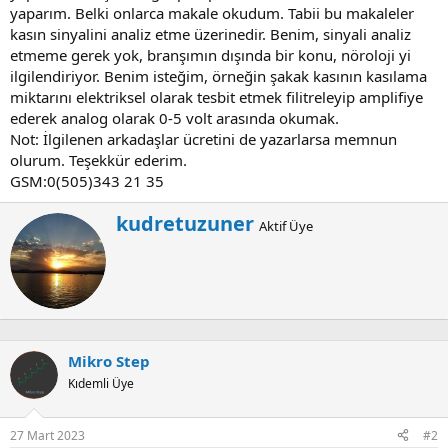
yaparım. Belki onlarca makale okudum. Tabii bu makaleler
kasın sinyalini analiz etme üzerinedir. Benim, sinyali analiz
etmeme gerek yok, branşımın dışında bir konu, nöroloji yi
ilgilendiriyor. Benim isteğim, örneğin şakak kasının kasılama
miktarını elektriksel olarak tesbit etmek filitreleyip amplifiye
ederek analog olarak 0-5 volt arasında okumak.
Not: İlgilenen arkadaşlar ücretini de yazarlarsa memnun
olurum. Teşekkür ederim.
GSM:0(505)343 21 35
W
kudretuzuner
Aktif Üye
r
i
t
t
e
n
b
Mikro Step
y
Kıdemli Üye
27 Mart 2023
#2