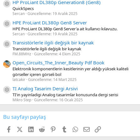
HP ProLiant DL380p Generation8 (Gen8)
Kaynak ikon/amblem
QuickSpecs
Sercan
Güncellenme:
19 Aralık 2025
HPE ProLiant DL380p Gen8 Server
Kaynak ikon/amblem
HPE ProLiant DL380p Gen8 Server'a ait kullanıcı kılavuzu.
Sercan
Güncellenme:
19 Aralık 2025
Transistörlerle ilgili değişik bir kaynak
Kaynak ikon/amblem
Transistörlerle ilgili değişik bir kaynak
FM.88MHz
Güncellenme:
4 Ekim 2025
Open_Circuits_The_Inner_Beauty Pdf Book
Elektronik komponentlerin kesitlerinin yer aldığı yüksek kaliteli
görseller içeren görseli bol
latcakir
Güncellenme:
14 Mart 2025
TI Analog Tasarim Dergi Arsivi
Kaynak ikon/amblem
TI'in yayinladigi Analog tasarimlar konusunda dergi serisi
Mikro Step
Güncellenme:
16 Ocak 2025
Bu sayfayı paylaş
Facebook
X (Twitter)
LinkedIn
Reddit
Pinterest
Tumblr
WhatsApp
E-posta
Link