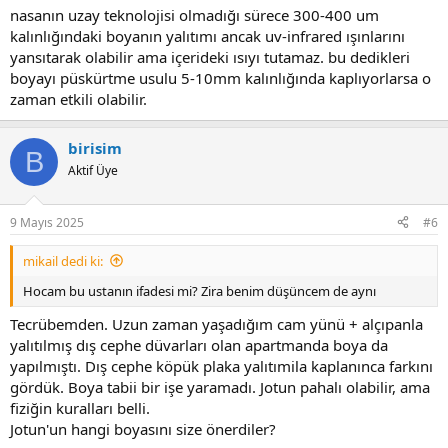
nasanın uzay teknolojisi olmadığı sürece 300-400 um
kalınlığındaki boyanın yalıtımı ancak uv-infrared ışınlarını
yansıtarak olabilir ama içerideki ısıyı tutamaz. bu dedikleri
boyayı püskürtme usulu 5-10mm kalınlığında kaplıyorlarsa o
zaman etkili olabilir.
birisim
B
Aktif Üye
9 Mayıs 2025
#6
mikail dedi ki:
Hocam bu ustanın ifadesi mi? Zira benim düşüncem de aynı
Tecrübemden. Uzun zaman yaşadığım cam yünü + alçıpanla
yalıtılmış dış cephe düvarları olan apartmanda boya da
yapılmıştı. Dış cephe köpük plaka yalıtımila kaplanınca farkını
gördük. Boya tabii bir işe yaramadı. Jotun pahalı olabilir, ama
fiziğin kuralları belli.
Jotun'un hangi boyasını size önerdiler?