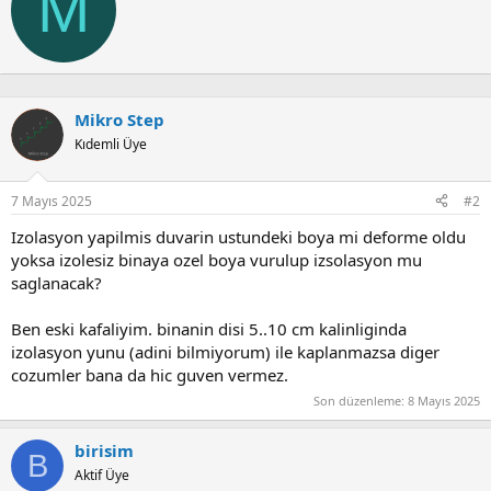
M
i
t
t
e
n
b
Mikro Step
y
Kıdemli Üye
7 Mayıs 2025
#2
Izolasyon yapilmis duvarin ustundeki boya mi deforme oldu
yoksa izolesiz binaya ozel boya vurulup izsolasyon mu
saglanacak?
Ben eski kafaliyim. binanin disi 5..10 cm kalinliginda
izolasyon yunu (adini bilmiyorum) ile kaplanmazsa diger
cozumler bana da hic guven vermez.
Son düzenleme:
8 Mayıs 2025
birisim
B
Aktif Üye