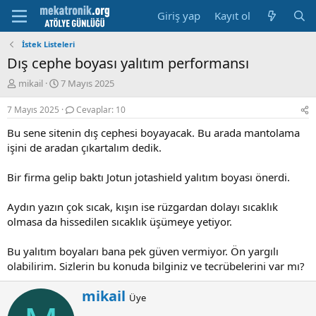
Giriş yap
Kayıt ol
İstek Listeleri
Dış cephe boyası yalıtım performansı
K
B
mikail
7 Mayıs 2025
o
a
n
ş
7 Mayıs 2025
Cevaplar: 10
u
l
Bu sene sitenin dış cephesi boyayacak. Bu arada mantolama
y
a
u
m
işini de aradan çıkartalım dedik.
b
a
a
t
Bir firma gelip baktı Jotun jotashield yalıtım boyası önerdi.
ş
a
l
r
Aydın yazın çok sıcak, kışın ise rüzgardan dolayı sıcaklık
a
i
olmasa da hissedilen sıcaklık üşümeye yetiyor.
t
h
a
i
n
Bu yalıtım boyaları bana pek güven vermiyor. Ön yargılı
olabilirim. Sizlerin bu konuda bilginiz ve tecrübelerini var mı?
W
mikail
Üye
r