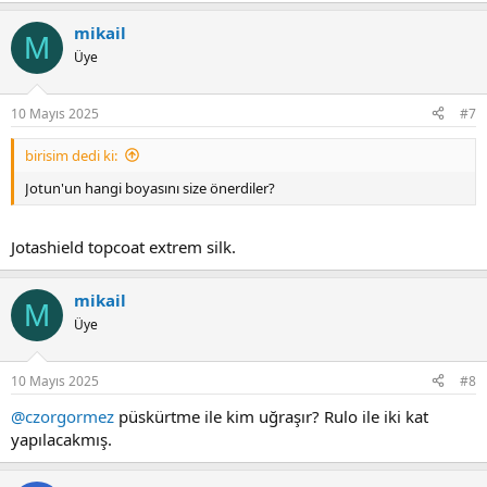
mikail
M
Üye
10 Mayıs 2025
#7
birisim dedi ki:
Jotun'un hangi boyasını size önerdiler?
Jotashield topcoat extrem silk.
mikail
M
Üye
10 Mayıs 2025
#8
@czorgormez
püskürtme ile kim uğraşır? Rulo ile iki kat
yapılacakmış.