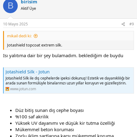
birisim
B
Aktif Üye
10 Mayıs 2025
#9
mikail dedi ki:
Jotashield topcoat extrem silk.
Isı yalıtıma dair bir şey bulamadım. beklediğim de buydu
Jotashield Silk - Jotun
Jotashield Silk ile dış cephelerde ipeksi dokunuş! Estetik ve dayanıklılığı bir
arada sunan formülüyle binalarınızı uzun yıllar koruyun ve güzelleştirin.
www.jotun.com
Düz bitiş sunan dış cephe boyası
%100 saf akrilik
Yüksek UV dayanımı ve düşük kir tutma özelliği
Mükemmel beton koruması
Zorlu iklim şartlarına karşı mükemmel koruma