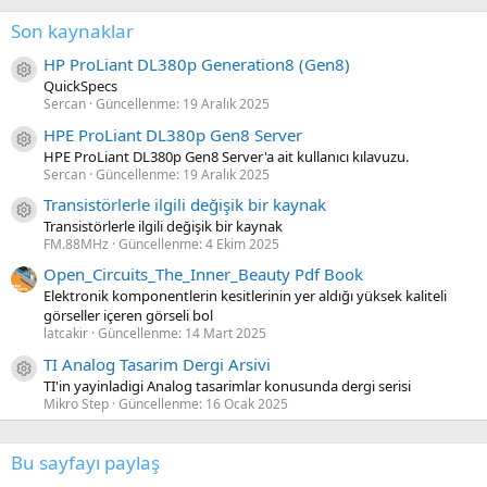
Son kaynaklar
HP ProLiant DL380p Generation8 (Gen8)
Kaynak ikon/amblem
QuickSpecs
Sercan
Güncellenme:
19 Aralık 2025
HPE ProLiant DL380p Gen8 Server
Kaynak ikon/amblem
HPE ProLiant DL380p Gen8 Server'a ait kullanıcı kılavuzu.
Sercan
Güncellenme:
19 Aralık 2025
Transistörlerle ilgili değişik bir kaynak
Kaynak ikon/amblem
Transistörlerle ilgili değişik bir kaynak
FM.88MHz
Güncellenme:
4 Ekim 2025
Open_Circuits_The_Inner_Beauty Pdf Book
Elektronik komponentlerin kesitlerinin yer aldığı yüksek kaliteli
görseller içeren görseli bol
latcakir
Güncellenme:
14 Mart 2025
TI Analog Tasarim Dergi Arsivi
Kaynak ikon/amblem
TI'in yayinladigi Analog tasarimlar konusunda dergi serisi
Mikro Step
Güncellenme:
16 Ocak 2025
Bu sayfayı paylaş