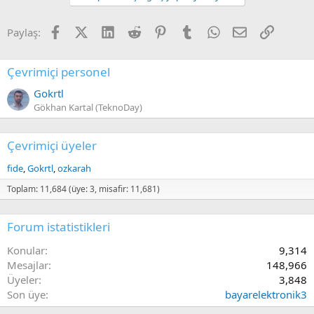
Facebook
X (Twitter)
LinkedIn
Reddit
Pinterest
Tumblr
WhatsApp
E-posta
Link
Paylaş:
Çevrimiçi personel
Gokrtl
Gökhan Kartal (TeknoDay)
Çevrimiçi üyeler
fide
Gokrtl
ozkarah
Toplam: 11,684 (üye: 3, misafir: 11,681)
Forum istatistikleri
Konular
9,314
Mesajlar
148,966
Üyeler
3,848
Son üye
bayarelektronik3