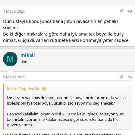
7 Mayıs 2025
#3
Dün ustayla konuşunca bana Jotun piyasanın en pahalısı
söyledi.
Belki diğer makralara göre daha iyi, ama tek boya ile bu iş
olmaz. Güçü düvarları rütubete karşı korumaya yeter sadece.
mikail
M
Üye
9 Mayıs 2025
#4
Mikro Step dedi ki:
Izolasyon yapilmis duvarin ustundeki boya mi deforme oldu yoksa
izolesiz binaya ozel boya vurulup izsolasyon mu saglanacak?
Ben eski kafaliyim. binanin disi 5..10 cm kalinliginda izolasyon yunu
(adini bilmiyorum) ile kaplanmazsa diger cozumler bana da hic
guven vermez.
Hocam beton iskelette yaklaşık 2-3 cm strafor yalıtım var.