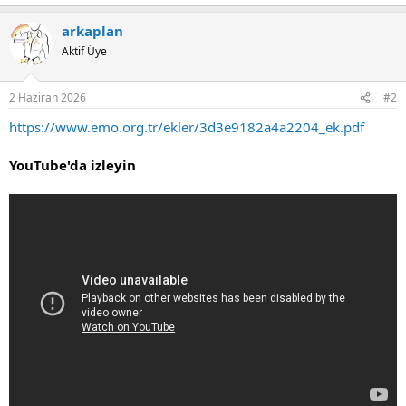
arkaplan
Aktif Üye
2 Haziran 2026
#2
https://www.emo.org.tr/ekler/3d3e9182a4a2204_ek.pdf
YouTube'da izleyin