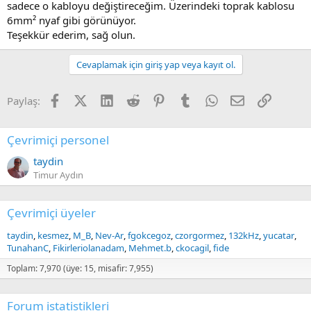
sadece o kabloyu değiştireceğim. Üzerindeki toprak kablosu
6mm² nyaf gibi görünüyor.
Teşekkür ederim, sağ olun.
Cevaplamak için giriş yap veya kayıt ol.
Facebook
X (Twitter)
LinkedIn
Reddit
Pinterest
Tumblr
WhatsApp
E-posta
Link
Paylaş:
Çevrimiçi personel
taydin
Timur Aydın
Çevrimiçi üyeler
taydin
kesmez
M_B
Nev-Ar
fgokcegoz
czorgormez
132kHz
yucatar
TunahanC
Fikirleriolanadam
Mehmet.b
ckocagil
fide
Toplam: 7,970 (üye: 15, misafir: 7,955)
Forum istatistikleri