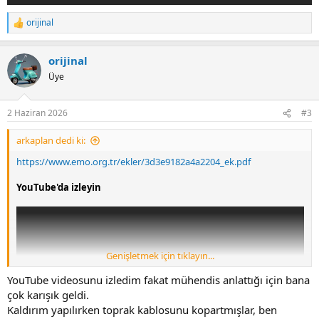
orijinal
R
e
a
orijinal
c
t
Üye
i
o
n
2 Haziran 2026
#3
s
:
arkaplan dedi ki:
https://www.emo.org.tr/ekler/3d3e9182a4a2204_ek.pdf
YouTube'da izleyin
Genişletmek için tıklayın...
YouTube videosunu izledim fakat mühendis anlattığı için bana
çok karışık geldi.
Kaldırım yapılırken toprak kablosunu kopartmışlar, ben