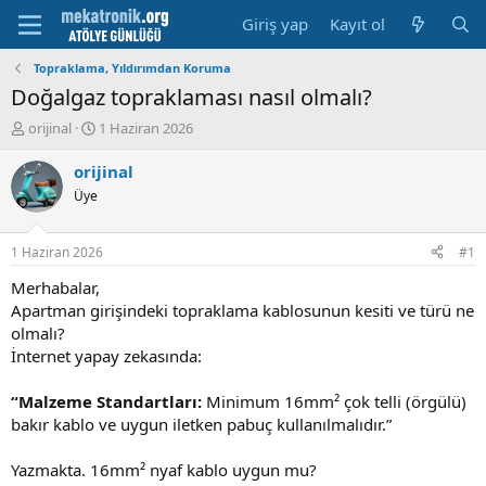
Giriş yap
Kayıt ol
Topraklama, Yıldırımdan Koruma
Doğalgaz topraklaması nasıl olmalı?
K
B
orijinal
1 Haziran 2026
o
a
n
ş
orijinal
u
l
Üye
y
a
u
m
b
a
1 Haziran 2026
#1
a
t
ş
a
Merhabalar,
l
r
Apartman girişindeki topraklama kablosunun kesiti ve türü ne
a
i
olmalı?
t
h
İnternet yapay zekasında:
a
i
n
“Malzeme Standartları:
Minimum 16mm² çok telli (örgülü)
bakır kablo ve uygun iletken pabuç kullanılmalıdır.”
Yazmakta. 16mm² nyaf kablo uygun mu?