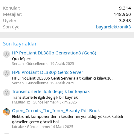
Konular
9,314
Mesajlar
148,960
Üyeler
3,848
Son üye
bayarelektronik3
Son kaynaklar
HP ProLiant DL380p Generation8 (Gen8)
Kaynak ikon/amblem
QuickSpecs
Sercan
Güncellenme:
19 Aralık 2025
HPE ProLiant DL380p Gen8 Server
Kaynak ikon/amblem
HPE ProLiant DL380p Gen8 Server'a ait kullanıcı kılavuzu.
Sercan
Güncellenme:
19 Aralık 2025
Transistörlerle ilgili değişik bir kaynak
Kaynak ikon/amblem
Transistörlerle ilgili değişik bir kaynak
FM.88MHz
Güncellenme:
4 Ekim 2025
Open_Circuits_The_Inner_Beauty Pdf Book
Elektronik komponentlerin kesitlerinin yer aldığı yüksek kaliteli
görseller içeren görseli bol
latcakir
Güncellenme:
14 Mart 2025