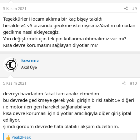
o
n
5 Kasım 2021
#9
s
:
Teşekkürler Hocam aklıma bir kaç bişey takıldı
heralde v4 v5 arasında gecikme istemişisiniz.Yazılım olmadan
gecikme nasıl ekleyeceğiz.
Yön değiştirmek için tek pin kullanma ihtimalimiz var mı?
Kısa devre korumasını sağlayan diyotlar mı?
kesmez
Aktif Üye
5 Kasım 2021
#10
devreyi hazırladım fakat tam analiz etmedim.
bu devrede gecikmeye gerek yok. girişin birisi sabit 5v diğeri
ile motor ileri geri hareket sağlanabiliyor.
kısa devre koruması için diyotlar aracılığıyla diğer giriş iptal
ediliyor.
şimdi gördüm devrede hata olabilir akşam düzeltirim.
Peak2Peak
R