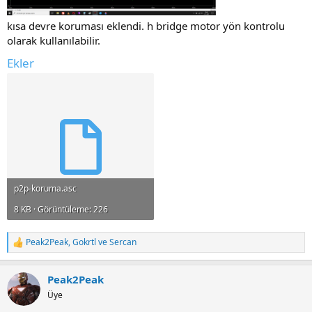
kısa devre koruması eklendi. h bridge motor yön kontrolu
olarak kullanılabilir.
Ekler
p2p-koruma.asc
8 KB · Görüntüleme: 226
Peak2Peak
,
Gokrtl
ve
Sercan
R
e
a
Peak2Peak
c
t
Üye
i