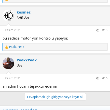
R
e
a
kesmez
c
t
Aktif Üye
i
o
n
5 Kasım 2021
#15
s
:
bu sadece motor yön kontrolu yapıyor.
Peak2Peak
R
e
a
Peak2Peak
c
t
Üye
i
o
n
5 Kasım 2021
#16
s
:
anladım hocam teşekkür ederim
Cevaplamak için giriş yap veya kayıt ol.