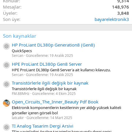
Konular
9,314
Mesajlar
148,976
Üyeler
3,848
Son üye
bayarelektronik3
Son kaynaklar
HP ProLiant DL380p Generation8 (Gen8)
Kaynak ikon/amblem
QuickSpecs
Sercan
Güncellenme:
19 Aralık 2025
HPE ProLiant DL380p Gen8 Server
Kaynak ikon/amblem
HPE ProLiant DL380p Gen8 Server'a ait kullanıcı kılavuzu.
Sercan
Güncellenme:
19 Aralık 2025
Transistörlerle ilgili değişik bir kaynak
Kaynak ikon/amblem
Transistörlerle ilgili değişik bir kaynak
FM.88MHz
Güncellenme:
4 Ekim 2025
Open_Circuits_The_Inner_Beauty Pdf Book
Elektronik komponentlerin kesitlerinin yer aldığı yüksek kaliteli
görseller içeren görseli bol
latcakir
Güncellenme:
14 Mart 2025
TI Analog Tasarim Dergi Arsivi
Kaynak ikon/amblem
TI'in yayinladigi Analog tasarimlar konusunda dergi serisi