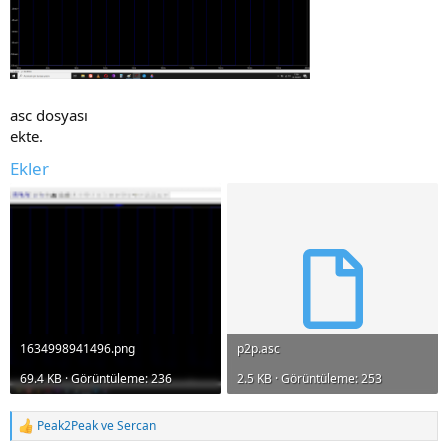
asc dosyası
ekte.
Ekler
1634998941496.png
p2p.asc
69.4 KB · Görüntüleme: 236
2.5 KB · Görüntüleme: 253
Peak2Peak
ve
Sercan
R