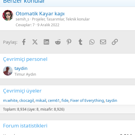
Benzer konular
Otomatik Kayar kapı
semih_s
Projeler, Tasarımlar, Teknik konular
Cevaplar
7
9 Aralık 2022
Facebook
X (Twitter)
LinkedIn
Reddit
Pinterest
Tumblr
WhatsApp
E-posta
Link
Paylaş:
Çevrimiçi personel
taydin
Timur Aydın
Çevrimiçi üyeler
m.white
ckocagil
mikail
cem61
fide
Fixer of Everything
taydin
Toplam: 8,934 (üye: 8, misafir: 8,926)
Forum istatistikleri