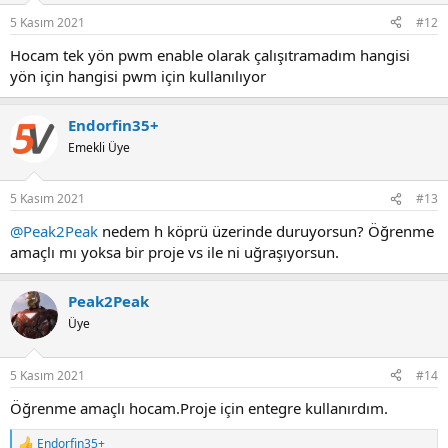
5 Kasım 2021
#12
Hocam tek yön pwm enable olarak çalışıtramadım hangisi
yön için hangisi pwm için kullanılıyor
Endorfin35+
Emekli Üye
5 Kasım 2021
#13
@Peak2Peak
nedem h köprü üzerinde duruyorsun? Öğrenme
amaçlı mı yoksa bir proje vs ile ni uğraşıyorsun.
Peak2Peak
Üye
5 Kasım 2021
#14
Öğrenme amaçlı hocam.Proje için entegre kullanırdım.
Endorfin35+