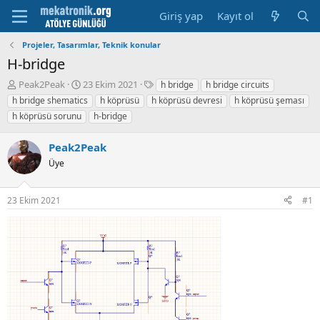
Giriş yap
Kayıt ol
Projeler, Tasarımlar, Teknik konular
H-bridge
K
B
E
Peak2Peak
23 Ekim 2021
h bridge
h bridge circuits
o
a
t
h bridge shematics
h köprüsü
h köprüsü devresi
h köprüsü şeması
n
ş
i
h köprüsü sorunu
h-bridge
u
l
k
y
a
e
Peak2Peak
u
m
t
b
a
l
Üye
a
t
e
ş
a
r
l
r
23 Ekim 2021
#1
a
i
t
h
a
i
n