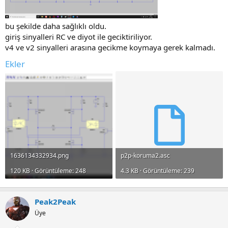
bu şekilde daha sağlıklı oldu.
giriş sinyalleri RC ve diyot ile geciktiriliyor.
v4 ve v2 sinyalleri arasına gecikme koymaya gerek kalmadı.
Ekler
1636134332934.png
p2p-koruma2.asc
120 KB · Görüntüleme: 248
4.3 KB · Görüntüleme: 239
Peak2Peak
Üye