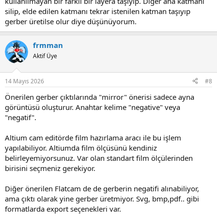
kullanılmayan bir farklı bir layera taşıyıp. Diğer ana katmanı
silip, elde edilen katmanı tekrar istenilen katman taşıyıp
gerber üretilse olur diye düşünüyorum.
frmman
Aktif Üye
14 Mayıs 2026
#8
Önerilen gerber çıktılarında "mirror" önerisi sadece ayna
görüntüsü oluşturur. Anahtar kelime "negative" veya
"negatif".
Altium cam editörde film hazırlama aracı ile bu işlem
yapılabiliyor. Altiumda film ölçüsünü kendiniz
belirleyemiyorsunuz. Var olan standart film ölçülerinden
birisini seçmeniz gerekiyor.
Diğer önerilen Flatcam de de gerberin negatifi alınabiliyor,
ama çıktı olarak yine gerber üretmiyor. Svg, bmp,pdf.. gibi
formatlarda export seçenekleri var.