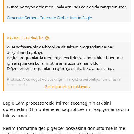
Güncel versiyonlarda menü hala aynı ise Eagle'da da var görünüyor.
Generate Gerber - Generate Gerber files in Eagle
KAZIMUGUR dedi ki:
Wise software nin gerbtool ve visualcam programları gerber
dosyalarında çok iyi.
Başka programlarda üretilmiş stencil dosyalarında biraz büyütme
için araştırırken kullanmıştım ama uzun zaman oldu .
Diğer gerber programlarına göre çok daha fazla araca sahip .
Proteus-Ares negative baskı için film çıktısı verebiliyor ama resim
formatında...
Genişletmek için tıklayın...
O resim tekrar gerber dosyasına dönüştürülebilirse istediğin olur.
Eagle Cam processordeki mirror seceneginin etkisini
goremedim. O muhtemelen sag sol cevrimi yapiyor ama onu
bile yapmadi.
Resim formatina gecip gerber dosyasina donusturme isime