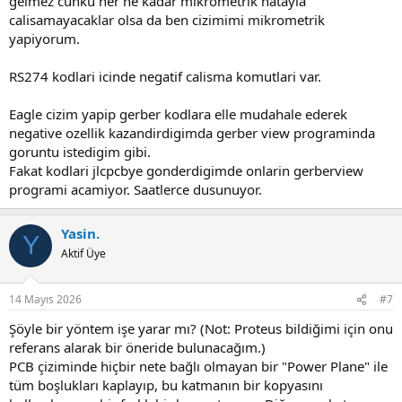
gelmez cunku her ne kadar mikrometrik hatayla
calisamayacaklar olsa da ben cizimimi mikrometrik
yapiyorum.
RS274 kodlari icinde negatif calisma komutlari var.
Eagle cizim yapip gerber kodlara elle mudahale ederek
negative ozellik kazandirdigimda gerber view programinda
goruntu istedigim gibi.
Fakat kodlari jlcpcbye gonderdigimde onlarin gerberview
programi acamiyor. Saatlerce dusunuyor.
Yasin.
Y
Aktif Üye
14 Mayıs 2026
#7
Şöyle bir yöntem işe yarar mı? (Not: Proteus bildiğimi için onu
referans alarak bir öneride bulunacağım.)
PCB çiziminde hiçbir nete bağlı olmayan bir "Power Plane" ile
tüm boşlukları kaplayıp, bu katmanın bir kopyasını