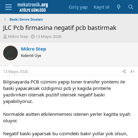
Giriş yap
Kayıt ol
Baskı Devre İmalatı
JLC Pcb firmasina negatif pcb bastirmak
K
B
Mikro Step
13 Mayıs 2026
o
a
n
ş
Mikro Step
u
l
Kıdemli Üye
y
a
u
m
b
a
13 Mayıs 2026
#1
a
t
ş
a
Bilgisayarda PCB cizimini yapip toner transfer yontemi ile
l
r
baski yapacaksak cizdigimiz pcb yi kagida printerle
a
i
yazdirirken istersek pozitif istersek negatif baski
t
h
yapabiliyoruz.
a
i
n
Normalde asitten etkilenmemesi istenen yerler kagitta siyah
oluyor.
Negatif baski yaparsak bu cizimdeki bakir yollar yok olsun,