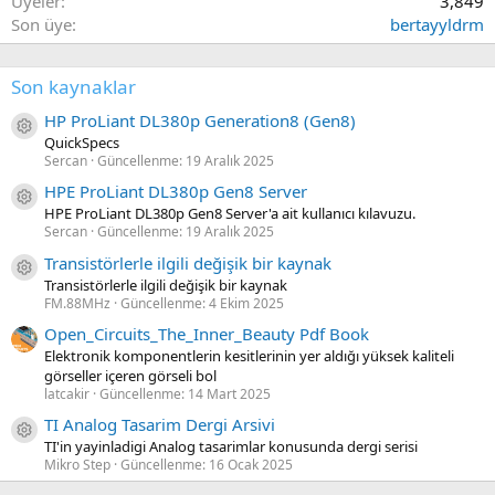
Üyeler
3,849
Son üye
bertayyldrm
Son kaynaklar
HP ProLiant DL380p Generation8 (Gen8)
Kaynak ikon/amblem
QuickSpecs
Sercan
Güncellenme:
19 Aralık 2025
HPE ProLiant DL380p Gen8 Server
Kaynak ikon/amblem
HPE ProLiant DL380p Gen8 Server'a ait kullanıcı kılavuzu.
Sercan
Güncellenme:
19 Aralık 2025
Transistörlerle ilgili değişik bir kaynak
Kaynak ikon/amblem
Transistörlerle ilgili değişik bir kaynak
FM.88MHz
Güncellenme:
4 Ekim 2025
Open_Circuits_The_Inner_Beauty Pdf Book
Elektronik komponentlerin kesitlerinin yer aldığı yüksek kaliteli
görseller içeren görseli bol
latcakir
Güncellenme:
14 Mart 2025
TI Analog Tasarim Dergi Arsivi
Kaynak ikon/amblem
TI'in yayinladigi Analog tasarimlar konusunda dergi serisi
Mikro Step
Güncellenme:
16 Ocak 2025