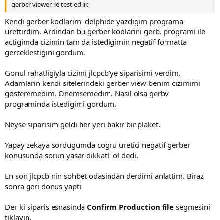
gerber viewer ile test edilir.
Kendi gerber kodlarimi delphide yazdigim programa
urettirdim. Ardindan bu gerber kodlarini gerb. programi ile
actigimda cizimin tam da istedigimin negatif formatta
gerceklestigini gordum.
Gonul rahatligiyla cizimi jlcpcb'ye siparisimi verdim.
Adamlarin kendi sitelerindeki gerber view benim cizimimi
gosteremedim. Onemsemedim. Nasil olsa gerbv
programinda istedigimi gordum.
Neyse siparisim geldi her yeri bakir bir plaket.
Yapay zekaya sordugumda cogru uretici negatif gerber
konusunda sorun yasar dikkatli ol dedi.
En son jlcpcb nin sohbet odasindan derdimi anlattim. Biraz
sonra geri donus yapti.
Der ki siparis esnasinda
Confirm Production file
segmesini
tiklayin.