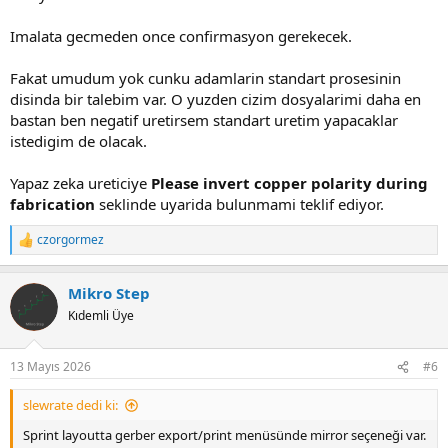
Imalata gecmeden once confirmasyon gerekecek.
Fakat umudum yok cunku adamlarin standart prosesinin
disinda bir talebim var. O yuzden cizim dosyalarimi daha en
bastan ben negatif uretirsem standart uretim yapacaklar
istedigim de olacak.
Yapaz zeka ureticiye
Please invert copper polarity during
fabrication
seklinde uyarida bulunmami teklif ediyor.
czorgormez
R
e
a
Mikro Step
c
t
Kıdemli Üye
i
o
n
13 Mayıs 2026
#6
s
:
slewrate dedi ki:
Sprint layoutta gerber export/print menüsünde mirror seçeneği var.