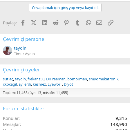
Cevaplamak için giriş yap veya kayıt ol.
Facebook
X (Twitter)
LinkedIn
Reddit
Pinterest
Tumblr
WhatsApp
E-posta
Link
Paylaş:
Çevrimiçi personel
taydin
Timur Aydın
Çevrimiçi üyeler
sütlaç
taydin
frekans50
DrFreeman
bombrman
smyomekatronik
ckocagil
ay_erdi
kesmez
Lyewor_
Diyot
Toplam: 11,468 (üye: 13, misafir: 11,455)
Forum istatistikleri
Konular
9,315
Mesajlar
148,990