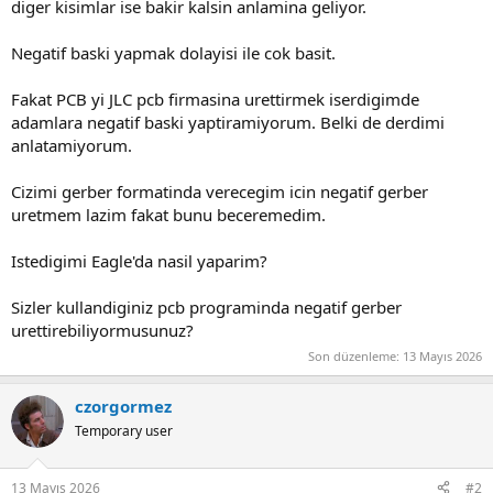
diger kisimlar ise bakir kalsin anlamina geliyor.
Negatif baski yapmak dolayisi ile cok basit.
Fakat PCB yi JLC pcb firmasina urettirmek iserdigimde
adamlara negatif baski yaptiramiyorum. Belki de derdimi
anlatamiyorum.
Cizimi gerber formatinda verecegim icin negatif gerber
uretmem lazim fakat bunu beceremedim.
Istedigimi Eagle'da nasil yaparim?
Sizler kullandiginiz pcb programinda negatif gerber
urettirebiliyormusunuz?
Son düzenleme:
13 Mayıs 2026
czorgormez
Temporary user
13 Mayıs 2026
#2