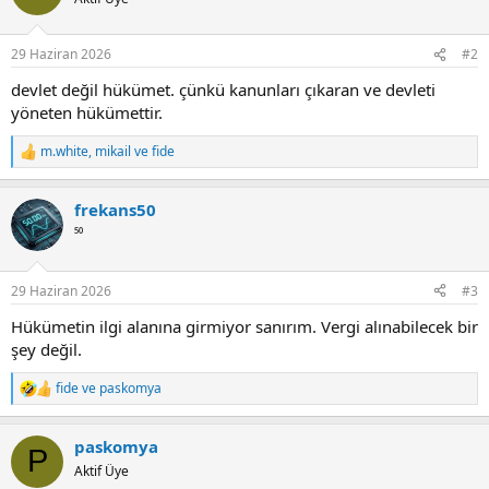
i
o
n
29 Haziran 2026
#2
s
:
devlet değil hükümet. çünkü kanunları çıkaran ve devleti
yöneten hükümettir.
m.white
,
mikail
ve
fide
R
e
a
frekans50
c
t
⁵⁰
i
o
n
29 Haziran 2026
#3
s
:
Hükümetin ilgi alanına girmiyor sanırım. Vergi alınabilecek bir
şey değil.
fide
ve
paskomya
R
e
a
paskomya
c
P
t
Aktif Üye
i