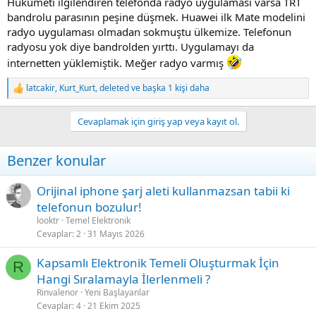
Hükumeti ilgilendiren telefonda radyo uygulaması varsa TRT
bandrolu parasının peşine düşmek. Huawei ilk Mate modelini
radyo uygulaması olmadan sokmuştu ülkemize. Telefonun
radyosu yok diye bandrolden yırttı. Uygulamayı da
internetten yüklemiştik. Meğer radyo varmış
latcakir
,
Kurt_Kurt
,
deleted
ve başka 1 kişi daha
R
e
a
Cevaplamak için giriş yap veya kayıt ol.
c
t
i
Benzer konular
o
n
s
Orijinal iphone şarj aleti kullanmazsan tabii ki
:
telefonun bozulur!
looktr
Temel Elektronik
Cevaplar
2
31 Mayıs 2026
Kapsamlı Elektronik Temeli Oluşturmak İçin
R
Hangi Sıralamayla İlerlenmeli ?
Rinvalenor
Yeni Başlayanlar
Cevaplar
4
21 Ekim 2025