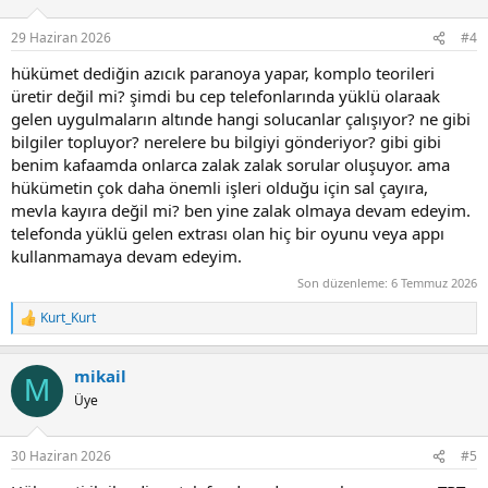
o
n
29 Haziran 2026
#4
s
:
hükümet dediğin azıcık paranoya yapar, komplo teorileri
üretir değil mi? şimdi bu cep telefonlarında yüklü olaraak
gelen uygulmaların altınde hangi solucanlar çalışıyor? ne gibi
bilgiler topluyor? nerelere bu bilgiyi gönderiyor? gibi gibi
benim kafaamda onlarca zalak zalak sorular oluşuyor. ama
hükümetin çok daha önemli işleri olduğu için sal çayıra,
mevla kayıra değil mi? ben yine zalak olmaya devam edeyim.
telefonda yüklü gelen extrası olan hiç bir oyunu veya appı
kullanmamaya devam edeyim.
Son düzenleme:
6 Temmuz 2026
Kurt_Kurt
R
e
a
mikail
c
M
t
Üye
i
o
n
30 Haziran 2026
#5
s
: