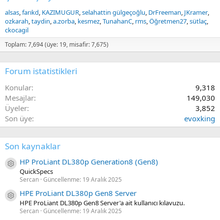
alsas
farıkd
KAZIMUGUR
selahattin gülgeçoğlu
DrFreeman
JKramer
ozkarah
taydin
a.zorba
kesmez
TunahanC
rms
Öğretmen27
sütlaç
ckocagil
Toplam: 7,694 (üye: 19, misafir: 7,675)
Forum istatistikleri
Konular
9,318
Mesajlar
149,030
Üyeler
3,852
Son üye
evoxking
Son kaynaklar
HP ProLiant DL380p Generation8 (Gen8)
Kaynak ikon/amblem
QuickSpecs
Sercan
Güncellenme:
19 Aralık 2025
HPE ProLiant DL380p Gen8 Server
Kaynak ikon/amblem
HPE ProLiant DL380p Gen8 Server'a ait kullanıcı kılavuzu.
Sercan
Güncellenme:
19 Aralık 2025