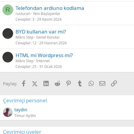
Telefondan ardiuno kodlama
R
rustucan
Yeni Başlayanlar
Cevaplar
3
29 Kasım 2024
BYD kullanan var mi?
Mikro Step
Genel Konular
Cevaplar
12
29 Haziran 2026
HTML mi Wordpress mi?
Mikro Step
İnternet
Cevaplar
25
31 Ocak 2026
Facebook
X (Twitter)
LinkedIn
Reddit
Pinterest
Tumblr
WhatsApp
E-posta
Link
Paylaş:
Çevrimiçi personel
taydin
Timur Aydın
Çevrimiçi üyeler