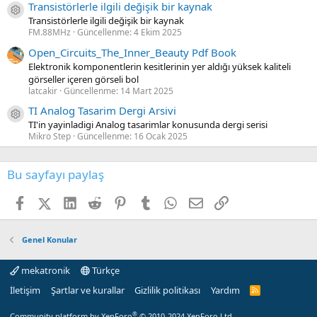
Transistörlerle ilgili değişik bir kaynak
Kaynak ikon/amblem
Transistörlerle ilgili değişik bir kaynak
FM.88MHz
Güncellenme:
4 Ekim 2025
Open_Circuits_The_Inner_Beauty Pdf Book
Elektronik komponentlerin kesitlerinin yer aldığı yüksek kaliteli
görseller içeren görseli bol
latcakir
Güncellenme:
14 Mart 2025
TI Analog Tasarim Dergi Arsivi
Kaynak ikon/amblem
TI'in yayinladigi Analog tasarimlar konusunda dergi serisi
Mikro Step
Güncellenme:
16 Ocak 2025
Bu sayfayı paylaş
Facebook
X (Twitter)
LinkedIn
Reddit
Pinterest
Tumblr
WhatsApp
E-posta
Link
Genel Konular
mekatronik
Türkçe
İletişim
Şartlar ve kurallar
Gizlilik politikası
Yardım
R
S
S
®
Community platform by XenForo
© 2010-2024 XenForo Ltd.