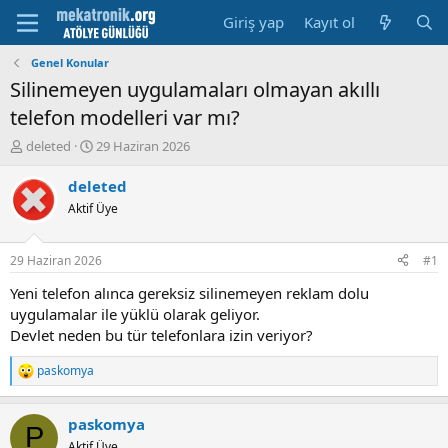
Giriş yap
Kayıt ol
Genel Konular
Silinemeyen uygulamaları olmayan akıllı
telefon modelleri var mı?
K
B
deleted
29 Haziran 2026
o
a
n
ş
deleted
u
l
Aktif Üye
y
a
u
m
b
a
29 Haziran 2026
#1
a
t
ş
a
Yeni telefon alınca gereksiz silinemeyen reklam dolu
l
r
uygulamalar ile yüklü olarak geliyor.
a
i
Devlet neden bu tür telefonlara izin veriyor?
t
h
a
i
paskomya
R
n
e
a
paskomya
c
P
t
Aktif Üye