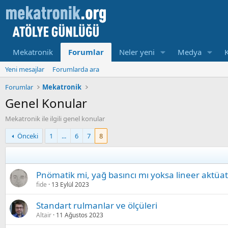
Mekatronik
Forumlar
Neler yeni
Medya
Yeni mesajlar
Forumlarda ara
Forumlar
Mekatronik
Genel Konular
Mekatronik ile ilgili genel konular
Önceki
1
...
6
7
8
Pnömatik mi, yağ basıncı mı yoksa lineer aktüa
fide
13 Eylül 2023
Standart rulmanlar ve ölçüleri
Altair
11 Ağustos 2023