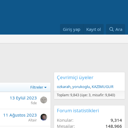
Giriş yap
Kayıt ol
Ara
Çevrimiçi üyeler
ozkarah
yorukoglu
KAZIMUGUR
Filtreler
Toplam: 9,843 (üye: 3, misafir: 9,840)
13 Eylül 2023
fide
Forum istatistikleri
11 Ağustos 2023
Konular
9,314
Altair
Mesajlar
148,966