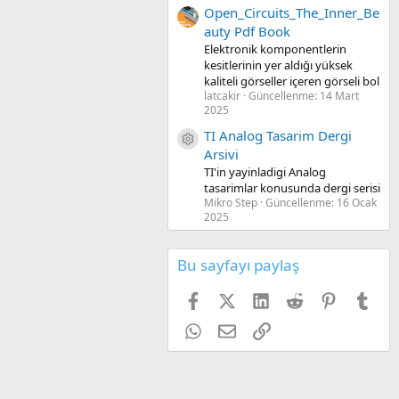
Open_Circuits_The_Inner_Be
auty Pdf Book
Elektronik komponentlerin
kesitlerinin yer aldığı yüksek
kaliteli görseller içeren görseli bol
latcakir
Güncellenme:
14 Mart
2025
TI Analog Tasarim Dergi
Kaynak ikon/amblem
Arsivi
TI'in yayinladigi Analog
tasarimlar konusunda dergi serisi
Mikro Step
Güncellenme:
16 Ocak
2025
Bu sayfayı paylaş
Facebook
X (Twitter)
LinkedIn
Reddit
Pinterest
Tum
WhatsApp
E-posta
Link