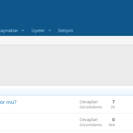
Kaynaklar
Üyeler
İletişim
tör mü?
Cevaplar
7
Görüntüleme
2K
Cevaplar
0
Görüntüleme
664