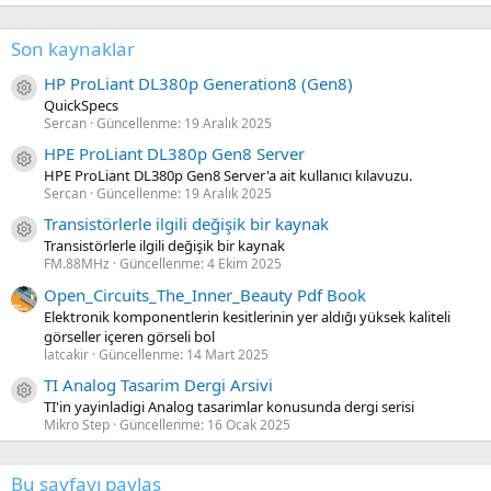
Son kaynaklar
HP ProLiant DL380p Generation8 (Gen8)
Kaynak ikon/amblem
QuickSpecs
Sercan
Güncellenme:
19 Aralık 2025
HPE ProLiant DL380p Gen8 Server
Kaynak ikon/amblem
HPE ProLiant DL380p Gen8 Server'a ait kullanıcı kılavuzu.
Sercan
Güncellenme:
19 Aralık 2025
Transistörlerle ilgili değişik bir kaynak
Kaynak ikon/amblem
Transistörlerle ilgili değişik bir kaynak
FM.88MHz
Güncellenme:
4 Ekim 2025
Open_Circuits_The_Inner_Beauty Pdf Book
Elektronik komponentlerin kesitlerinin yer aldığı yüksek kaliteli
görseller içeren görseli bol
latcakir
Güncellenme:
14 Mart 2025
TI Analog Tasarim Dergi Arsivi
Kaynak ikon/amblem
TI'in yayinladigi Analog tasarimlar konusunda dergi serisi
Mikro Step
Güncellenme:
16 Ocak 2025
Bu sayfayı paylaş