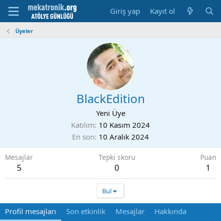
Giriş yap
Kayıt ol
Üyeler
BlackEdition
Yeni Üye
Katılım
10 Kasım 2024
En son
10 Aralık 2024
Mesajlar
Tepki skoru
Puan
5
0
1
Bul
Profil mesajları
Son etkinlik
Mesajlar
Hakkında