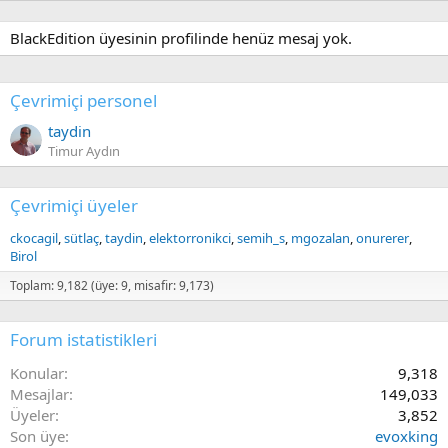
BlackEdition üyesinin profilinde henüz mesaj yok.
Çevrimiçi personel
taydin
Timur Aydın
Çevrimiçi üyeler
ckocagil
sütlaç
taydin
elektorronikci
semih_s
mgozalan
onurerer
Birol
Toplam: 9,182 (üye: 9, misafir: 9,173)
Forum istatistikleri
Konular
9,318
Mesajlar
149,033
Üyeler
3,852
Son üye
evoxking