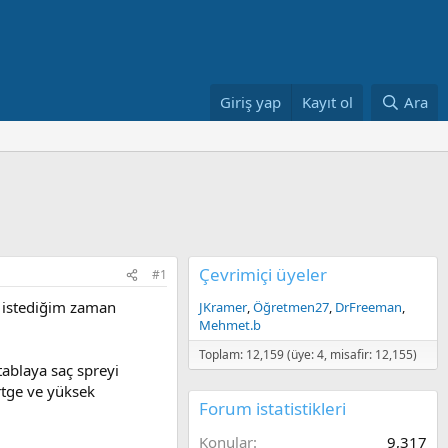
Giriş yap
Kayıt ol
Ara
Çevrimiçi üyeler
#1
k istediğim zaman
JKramer
Öğretmen27
DrFreeman
Mehmet.b
Toplam: 12,159 (üye: 4, misafir: 12,155)
ablaya saç spreyi
rtge ve yüksek
Forum istatistikleri
Konular
9,317