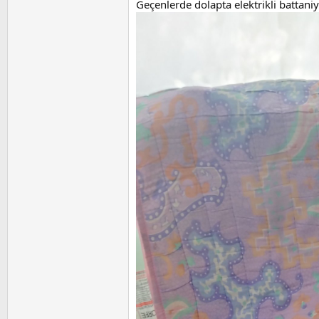
a
i
Geçenlerde dolapta elektrikli battan
n