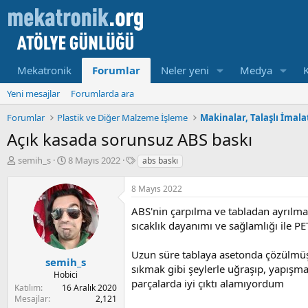
Mekatronik
Forumlar
Neler yeni
Medya
Yeni mesajlar
Forumlarda ara
Forumlar
Plastik ve Diğer Malzeme İşleme
Makinalar, Talaşlı İmal
Açık kasada sorunsuz ABS baskı
K
B
E
semih_s
8 Mayıs 2022
abs baskı
o
a
t
n
ş
i
8 Mayıs 2022
u
l
k
y
a
e
ABS'nin çarpılma ve tabladan ayrılma
u
m
t
sıcaklık dayanımı ve sağlamlığı ile P
b
a
l
a
t
e
Uzun süre tablaya asetonda çözülmüş
ş
a
r
semih_s
sıkmak gibi şeylerle uğraşıp, yapışm
l
r
Hobici
parçalarda iyi çıktı alamıyordum
a
i
Katılım
16 Aralık 2020
t
h
Mesajlar
2,121