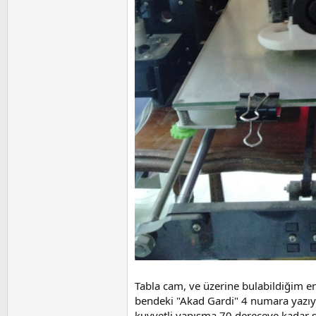
Tabla cam, ve üzerine bulabildiğim e
bendeki "Akad Gardi" 4 numara yazıyo
kuvvetli yapışma 70 dereceye kadar sü