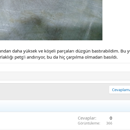
undan daha yüksek ve köşeli parçaları düzgün bastırabildim. Bu 
klığı petg'i andırıyor, bu da hiç çarpılma olmadan basıldı.
Cevaplamak
Cevaplar
0
Görüntüleme
366