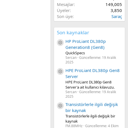
Mesajlar
149,005
Üyeler
3,850
Son üye
Saraç
Son kaynaklar
HP ProLiant DL380p
Kaynak ikon/amblem
Generation8 (Gen8)
QuickSpecs
Sercan
Güncellenme:
19 Aralık
2025
HPE ProLiant DL380p Gen8
Kaynak ikon/amblem
Server
HPE ProLiant DL380p Gen8
Server'a ait kullanıcı kılavuzu.
Sercan
Güncellenme:
19 Aralık
2025
Transistörlerle ilgili değişik
Kaynak ikon/amblem
bir kaynak
Transistörlerle ilgili değişik bir
kaynak
FM.88MHz
Güncellenme:
4 Ekim