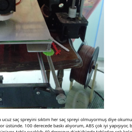
n ucuz saç spreyini sıktım her saç spreyi olmuyormuş diye okumu
r üstünde. 100 derecede baskı alıyorum, ABS çok iyi yapışıyor, ba
rüyor, tabla sıcaklığı 40 dereceye düştüğünde tabladan çok kolay