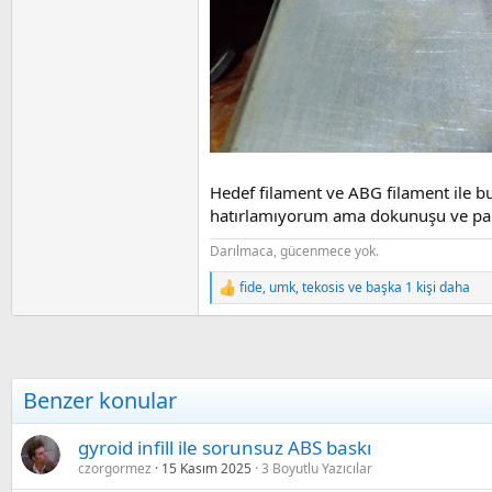
Hedef filament ve ABG filament ile b
hatırlamıyorum ama dokunuşu ve parla
Darılmaca, gücenmece yok.
fide
,
umk
,
tekosis
ve başka 1 kişi daha
R
e
a
c
t
i
Benzer konular
o
n
s
gyroid infill ile sorunsuz ABS baskı
:
czorgormez
15 Kasım 2025
3 Boyutlu Yazıcılar