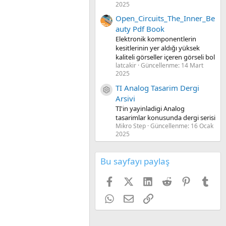
2025
Open_Circuits_The_Inner_Be
auty Pdf Book
Elektronik komponentlerin
kesitlerinin yer aldığı yüksek
kaliteli görseller içeren görseli bol
latcakir
Güncellenme:
14 Mart
2025
TI Analog Tasarim Dergi
Kaynak ikon/amblem
Arsivi
TI'in yayinladigi Analog
tasarimlar konusunda dergi serisi
Mikro Step
Güncellenme:
16 Ocak
2025
Bu sayfayı paylaş
Facebook
X (Twitter)
LinkedIn
Reddit
Pinterest
Tum
WhatsApp
E-posta
Link