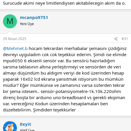
Surucude akimi neye limitlendiysen akitabilecegin akim da o.
mcanpo9751
M
Yeni Üye
29 Nisan 2025
#31
@Mehmet.b
hocam tekrardan merhabalar şemasını çizdiğiniz
devreyi uyguladım cok cok teşekkür ederim. Şimdi ise elimde
mpu6050 6 eksenli sensör var. Bu sensörü hazırladığım
sarsma tablasının altına yerleştirmeyi ve sensörden de veri
almayı düşündüm bu aldıgım veriyi de kod üzerinden hesap
yaparak 16x02 lcd ekrana yansıtmak istiyorum bu mümkün
müdür? Eğer mümkünse ve zamanınız varsa sizlerden tekrar
bir şema istesem.. sensör-potansiyometre-1k.10k.220ohm
direnç-boşta bir arduino uno-breadboard vs gerekli ekipman
var. vereceğiniz Kodun üzerinden hesaplamaları ben
düzeltebilirim. Şimdiden teşekkürler
0xyit
Aktif Üye