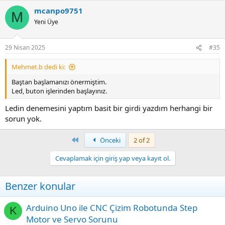
mcanpo9751
M
Yeni Üye
29 Nisan 2025
#35
Mehmet.b dedi ki:
Baştan başlamanızı önermiştim.
Led, buton işlerinden başlayınız.
Ledin denemesini yaptım basit bir girdi yazdım herhangi bir
sorun yok.
First
Önceki
2 of 2
Cevaplamak için giriş yap veya kayıt ol.
Benzer konular
Arduino Uno ile CNC Çizim Robotunda Step
K
Motor ve Servo Sorunu