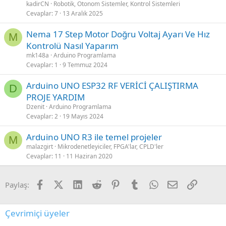
kadirCN
Robotik, Otonom Sistemler, Kontrol Sistemleri
Cevaplar
7
13 Aralık 2025
Nema 17 Step Motor Doğru Voltaj Ayarı Ve Hız
M
Kontrolü Nasıl Yaparım
mk148a
Arduino Programlama
Cevaplar
1
9 Temmuz 2024
Arduino UNO ESP32 RF VERİCİ ÇALIŞTIRMA
D
PROJE YARDIM
Dzenit
Arduino Programlama
Cevaplar
2
19 Mayıs 2024
Arduino UNO R3 ile temel projeler
M
malazgirt
Mikrodenetleyiciler, FPGA'lar, CPLD'ler
Cevaplar
11
11 Haziran 2020
Facebook
X (Twitter)
LinkedIn
Reddit
Pinterest
Tumblr
WhatsApp
E-posta
Link
Paylaş:
Çevrimiçi üyeler