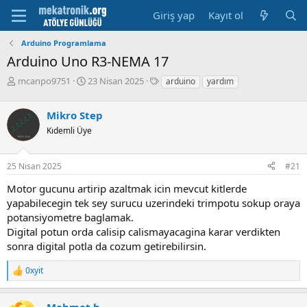
Giriş yap
Kayıt ol
Arduino Programlama
Arduino Uno R3-NEMA 17
K
B
E
mcanpo9751
23 Nisan 2025
arduino
yardım
o
a
t
n
ş
i
Mikro Step
u
l
k
y
a
e
Kıdemli Üye
u
m
t
b
a
l
25 Nisan 2025
#21
a
t
e
ş
a
r
Motor gucunu artirip azaltmak icin mevcut kitlerde
l
r
yapabilecegin tek sey surucu uzerindeki trimpotu sokup oraya
a
i
t
h
potansiyometre baglamak.
a
i
Digital potun orda calisip calismayacagina karar verdikten
n
sonra digital potla da cozum getirebilirsin.
0xyit
R
e
a
Mehmet.b