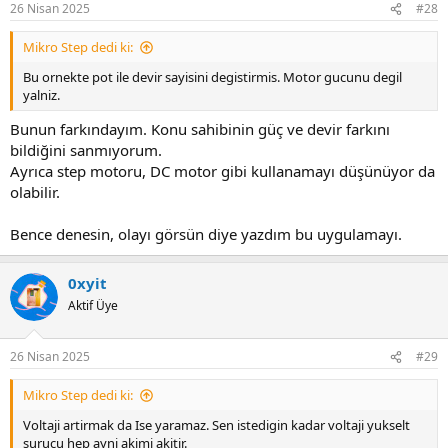
26 Nisan 2025
#28
s
:
Mikro Step dedi ki:
Bu ornekte pot ile devir sayisini degistirmis. Motor gucunu degil
yalniz.
Bunun farkındayım. Konu sahibinin güç ve devir farkını
bildiğini sanmıyorum.
Ayrıca step motoru, DC motor gibi kullanamayı düşünüyor da
olabilir.
Bence denesin, olayı görsün diye yazdım bu uygulamayı.
0xyit
Aktif Üye
26 Nisan 2025
#29
Mikro Step dedi ki:
Voltaji artirmak da Ise yaramaz. Sen istedigin kadar voltaji yukselt
surucu hep ayni akimi akitir.