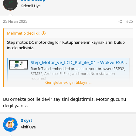
Kıdemli Üye
25 Nisan 2025
#25
Mehmet.b dedi ki:
Step motor, DC motor değildir. Kütüphanelerin kaynaklarını bulup
incelemelisiniz.
Step_Motor_ve_LCD_Pot_ile_01 - Wokwi ESP32, STM32, Arduino Simulator
Run IoT and embedded projects in your browser: ESP32,
STM32, Arduino, Pi Pico, and more. No installation
required!
Genişletmek için tıklayın...
wokwi.com
Bu ornekte pot ile devir sayisini degistirmis. Motor gucunu
degil yalniz.
0xyit
Aktif Üye