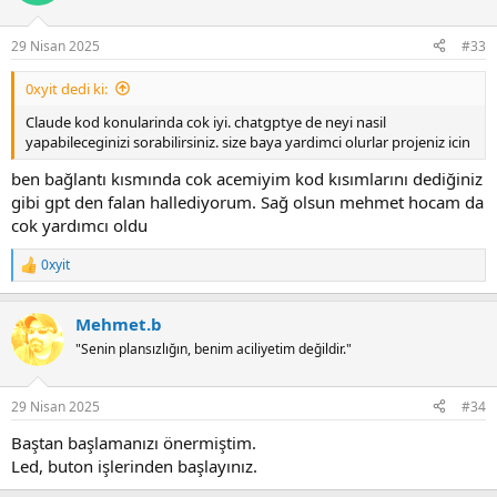
i
o
n
29 Nisan 2025
#33
s
:
0xyit dedi ki:
Claude kod konularinda cok iyi. chatgptye de neyi nasil
yapabileceginizi sorabilirsiniz. size baya yardimci olurlar projeniz icin
ben bağlantı kısmında cok acemiyim kod kısımlarını dediğiniz
gibi gpt den falan hallediyorum. Sağ olsun mehmet hocam da
cok yardımcı oldu
0xyit
R
e
a
Mehmet.b
c
t
"Senin plansızlığın, benim aciliyetim değildir."
i
o
n
29 Nisan 2025
#34
s
:
Baştan başlamanızı önermiştim.
Led, buton işlerinden başlayınız.