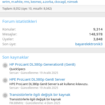
wrtm
m.white
rms
kesmez
a.zorba
ckocagil
rsimsek
Toplam: 8,052 (üye: 10, misafir: 8,042)
Forum istatistikleri
Konular
9,314
Mesajlar
148,978
Üyeler
3,848
Son üye
bayarelektronik3
Son kaynaklar
HP ProLiant DL380p Generation8 (Gen8)
Kaynak ikon/amblem
QuickSpecs
Sercan
Güncellenme:
19 Aralık 2025
HPE ProLiant DL380p Gen8 Server
Kaynak ikon/amblem
HPE ProLiant DL380p Gen8 Server'a ait kullanıcı kılavuzu.
Sercan
Güncellenme:
19 Aralık 2025
Transistörlerle ilgili değişik bir kaynak
Kaynak ikon/amblem
Transistörlerle ilgili değişik bir kaynak
FM.88MHz
Güncellenme:
4 Ekim 2025