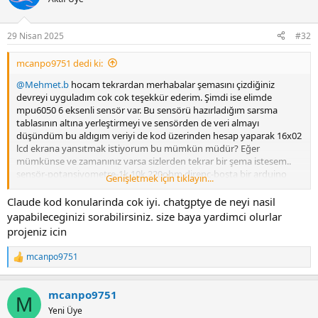
29 Nisan 2025
#32
mcanpo9751 dedi ki:
@Mehmet.b
hocam tekrardan merhabalar şemasını çizdiğiniz
devreyi uyguladım cok cok teşekkür ederim. Şimdi ise elimde
mpu6050 6 eksenli sensör var. Bu sensörü hazırladığım sarsma
tablasının altına yerleştirmeyi ve sensörden de veri almayı
düşündüm bu aldıgım veriyi de kod üzerinden hesap yaparak 16x02
lcd ekrana yansıtmak istiyorum bu mümkün müdür? Eğer
mümkünse ve zamanınız varsa sizlerden tekrar bir şema istesem..
sensör-potansiyometre-1k.10k.220ohm direnç-boşta bir arduino
Genişletmek için tıklayın...
uno-breadboard vs gerekli ekipman var. vereceğiniz Kodun
üzerinden hesaplamaları ben düzeltebilirim. Şimdiden teşekkürler
Claude kod konularinda cok iyi. chatgptye de neyi nasil
yapabileceginizi sorabilirsiniz. size baya yardimci olurlar
projeniz icin
mcanpo9751
R
e
a
mcanpo9751
c
M
t
Yeni Üye