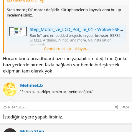
Mehmet.b dedi ki:
Step motor, DC motor değildir. Kütüphanelerin kaynaklarını bulup
incelemelisiniz.
Step_Motor_ve_LCD_Pot_ile_01 - Wokwi ESP32, STM32, Arduino Simulator
Run IoT and embedded projects in your browser: ESP32,
STM32, Arduino, Pi Pico, and more. No installation
required!
Genişletmek için tıklayın...
wokwi.com
Hocam bunu breadboard üzerine yapabilirim değil mi. Çünkü
bazı yerlerde birden fazla bağlantı var bende birleştirecek
ekipman tam olarak yok
Mehmet.b
"Senin plansızlığın, benim aciliyetim değildir."
25 Nisan 2025
#24
İstediğiniz yere yapabilirsiniz.
Mikro Step