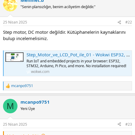
c
t
"Senin plansızlığın, benim aciliyetim değildir."
i
o
n
25 Nisan 2025
#22
s
:
Step motor, DC motor değildir. Kütüphanelerin kaynaklarını
bulup incelemelisiniz.
Step_Motor_ve_LCD_Pot_ile_01 - Wokwi ESP32, STM32, Arduino Simulator
Run IoT and embedded projects in your browser: ESP32,
STM32, Arduino, Pi Pico, and more. No installation required!
wokwi.com
mcanpo9751
R
e
a
mcanpo9751
c
M
t
Yeni Üye
i
o
n
25 Nisan 2025
#23
s
: