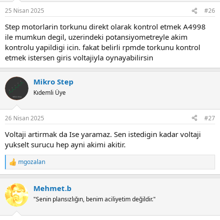
25 Nisan 2025
#26
Step motorlarin torkunu direkt olarak kontrol etmek A4998
ile mumkun degil, uzerindeki potansiyometreyle akim
kontrolu yapildigi icin. fakat belirli rpmde torkunu kontrol
etmek istersen giris voltajiyla oynayabilirsin
Mikro Step
Kıdemli Üye
26 Nisan 2025
#27
Voltaji artirmak da Ise yaramaz. Sen istedigin kadar voltaji
yukselt surucu hep ayni akimi akitir.
mgozalan
R
e
a
Mehmet.b
c
t
"Senin plansızlığın, benim aciliyetim değildir."
i
o
n