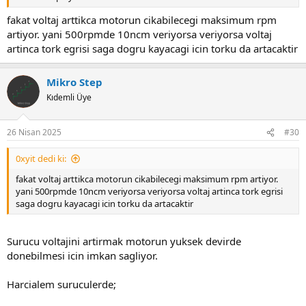
fakat voltaj arttikca motorun cikabilecegi maksimum rpm
artiyor. yani 500rpmde 10ncm veriyorsa veriyorsa voltaj
artinca tork egrisi saga dogru kayacagi icin torku da artacaktir
Mikro Step
Kıdemli Üye
26 Nisan 2025
#30
0xyit dedi ki:
fakat voltaj arttikca motorun cikabilecegi maksimum rpm artiyor.
yani 500rpmde 10ncm veriyorsa veriyorsa voltaj artinca tork egrisi
saga dogru kayacagi icin torku da artacaktir
Surucu voltajini artirmak motorun yuksek devirde
donebilmesi icin imkan sagliyor.
Harcialem suruculerde;