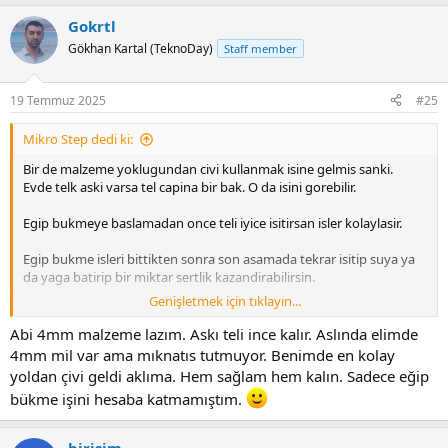
a
Gokrtl
c
t
Gökhan Kartal (TeknoDay)
Staff member
i
o
n
19 Temmuz 2025
#25
s
:
Mikro Step dedi ki:
Bir de malzeme yoklugundan civi kullanmak isine gelmis sanki.
Evde telk aski varsa tel capina bir bak. O da isini gorebilir.
Egip bukmeye baslamadan once teli iyice isitirsan isler kolaylasir.
Egip bukme isleri bittikten sonra son asamada tekrar isitip suya ya
da yaga batirip bir miktar sertlik kazandirabilirsin.
Genişletmek için tıklayın...
Civi basi gibi genis bolge gerekirse vida pullarini tele gecirip
ardindan lehimleyebilirsin. gerisi bir iki egelemeye bakar.
Abi 4mm malzeme lazım. Askı teli ince kalır. Aslında elimde
4mm mil var ama mıknatıs tutmuyor. Benimde en kolay
yoldan çivi geldi aklıma. Hem sağlam hem kalın. Sadece eğip
bükme işini hesaba katmamıştım.