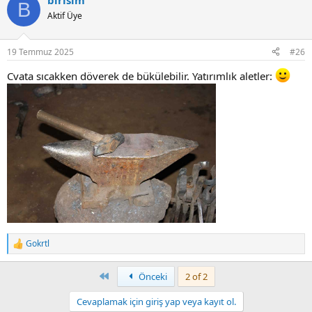
birisim
B
Aktif Üye
19 Temmuz 2025
#26
Cvata sıcakken döverek de bükülebilir. Yatırımlık aletler:
Gokrtl
R
e
a
First
Önceki
2 of 2
c
t
Cevaplamak için giriş yap veya kayıt ol.
i