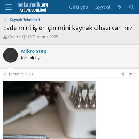
Giriş yap
Kayıt ol
Kaynak Teknikleri
Evde mini işler için mini kaynak cihazı var mı?
K
B
Gokrtl
18 Temmuz 2025
o
a
n
ş
Mikro Step
u
l
Kıdemli Üye
y
a
u
m
b
a
19 Temmuz 2025
#21
a
t
ş
a
l
r
a
i
t
h
a
i
n