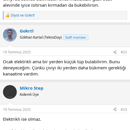
alevinde iyice isitirsan kirmadan da bukebilirsin.
Diyot
ve
Gokrtl
R
e
a
Gokrtl
c
t
Gökhan Kartal (TeknoDay)
Staff member
i
o
n
19 Temmuz 2025
#22
s
:
Ocak elektrikli ama bir yerden küçük tüp bulabilirim. Bunu
deneyeceğim. Çünkü çiviyi iki yerden daha bükmem gerektiği
kanaatine vardım.
Mikro Step
Kıdemli Üye
19 Temmuz 2025
#23
Elektrikli ise olmaz.