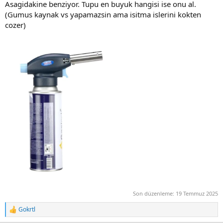
Asagidakine benziyor. Tupu en buyuk hangisi ise onu al.
(Gumus kaynak vs yapamazsin ama isitma islerini kokten
cozer)
Son düzenleme:
19 Temmuz 2025
Gokrtl
R
e