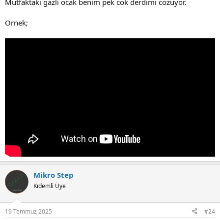
Mutfaktaki gazli ocak benim pek cok derdimi cozuyor.
Ornek;
Mikro Step
Kıdemli Üye
19 Temmuz 2025
#24