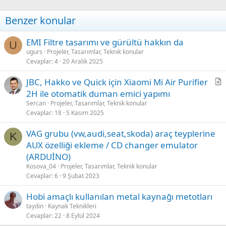
o
n
Benzer konular
s
:
EMI Filtre tasarımı ve gürültü hakkın da
U
ugurs
Projeler, Tasarımlar, Teknik konular
Cevaplar
4
20 Aralık 2025
JBC, Hakko ve Quick için Xiaomi Mi Air Purifier
a
2H ile otomatik duman emici yapımı
k
Sercan
Projeler, Tasarımlar, Teknik konular
a
Cevaplar
18
5 Kasım 2025
l
VAG grubu (vw,audi,seat,skoda) araç teyplerine
e
K
AUX özelliği ekleme / CD changer emulator
(ARDUİNO)
Kosova_04
Projeler, Tasarımlar, Teknik konular
Cevaplar
6
9 Şubat 2023
Hobi amaçlı kullanılan metal kaynağı metotları
taydin
Kaynak Teknikleri
Cevaplar
22
8 Eylül 2024