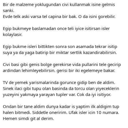
Bir de malzeme yoklugundan civi kullanmak isine gelmis
sanki.
Evde telk aski varsa tel capina bir bak. O da isini gorebilir.
Egip bukmeye baslamadan once teli iyice isitirsan isler
kolaylasir.
Egip bukme isleri bittikten sonra son asamada tekrar isitip
suya ya da yaga batirip bir miktar sertlik kazandirabilirsin.
Civi basi gibi genis bolge gerekirse vida pullarini tele gecirip
ardindan lehimleyebilirsin. gerisi bir iki egelemeye bakar.
TV de yemek yarismalarinda gorunce gidip ben de aldim.
Sinek ilaci gibi tupu olan basinda da torcu olan yiyeceklerin
yuzeyini yakmaya yarayan tupler var. Cok da iyi isitiyor.
Ondan bir tane aldim dunya kadar is yaptim ilk aldigim tup
halen bitmedi. Siddetle oneririm. Ufak isler icin 10 numara.
Hemen simdi git al derim.