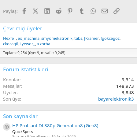
Facebook
X (Twitter)
LinkedIn
Reddit
Pinterest
Tumblr
WhatsApp
E-posta
Link
Paylaş:
Çevrimiçi üyeler
HexfeT
ex_machina
smyomekatronik
tabs
JKramer
fgokcegoz
ckocagil
Lyewor_
a.zorba
Toplam: 9,254 (üye: 9, misafir: 9,245)
Forum istatistikleri
Konular
9,314
Mesajlar
148,973
Üyeler
3,848
Son üye
bayarelektronik3
Son kaynaklar
HP ProLiant DL380p Generation8 (Gen8)
Kaynak ikon/amblem
QuickSpecs
Sercan
Güncellenme:
19 Aralık 2025