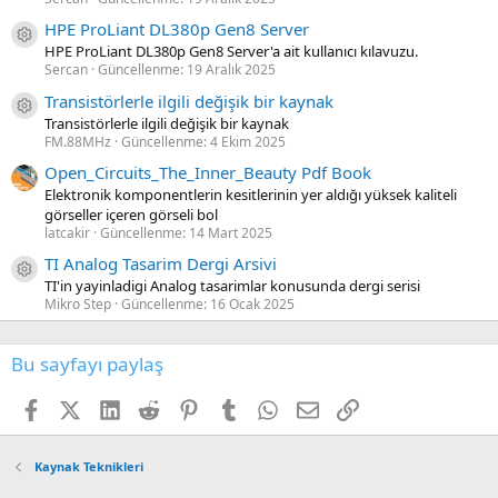
HPE ProLiant DL380p Gen8 Server
Kaynak ikon/amblem
HPE ProLiant DL380p Gen8 Server'a ait kullanıcı kılavuzu.
Sercan
Güncellenme:
19 Aralık 2025
Transistörlerle ilgili değişik bir kaynak
Kaynak ikon/amblem
Transistörlerle ilgili değişik bir kaynak
FM.88MHz
Güncellenme:
4 Ekim 2025
Open_Circuits_The_Inner_Beauty Pdf Book
Elektronik komponentlerin kesitlerinin yer aldığı yüksek kaliteli
görseller içeren görseli bol
latcakir
Güncellenme:
14 Mart 2025
TI Analog Tasarim Dergi Arsivi
Kaynak ikon/amblem
TI'in yayinladigi Analog tasarimlar konusunda dergi serisi
Mikro Step
Güncellenme:
16 Ocak 2025
Bu sayfayı paylaş
Facebook
X (Twitter)
LinkedIn
Reddit
Pinterest
Tumblr
WhatsApp
E-posta
Link
Kaynak Teknikleri