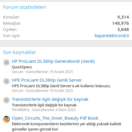
Forum istatistikleri
Konular
9,314
Mesajlar
148,976
Üyeler
3,848
Son üye
bayarelektronik3
Son kaynaklar
HP ProLiant DL380p Generation8 (Gen8)
Kaynak ikon/amblem
QuickSpecs
Sercan
Güncellenme:
19 Aralık 2025
HPE ProLiant DL380p Gen8 Server
Kaynak ikon/amblem
HPE ProLiant DL380p Gen8 Server'a ait kullanıcı kılavuzu.
Sercan
Güncellenme:
19 Aralık 2025
Transistörlerle ilgili değişik bir kaynak
Kaynak ikon/amblem
Transistörlerle ilgili değişik bir kaynak
FM.88MHz
Güncellenme:
4 Ekim 2025
Open_Circuits_The_Inner_Beauty Pdf Book
Elektronik komponentlerin kesitlerinin yer aldığı yüksek kaliteli
görseller içeren görseli bol