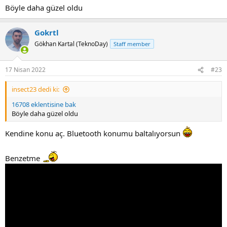
Böyle daha güzel oldu
Gokrtl
Gökhan Kartal (TeknoDay)
Staff member
17 Nisan 2022
#23
insect23 dedi ki:
16708 eklentisine bak
Böyle daha güzel oldu
Kendine konu aç. Bluetooth konumu baltalıyorsun
Benzetme