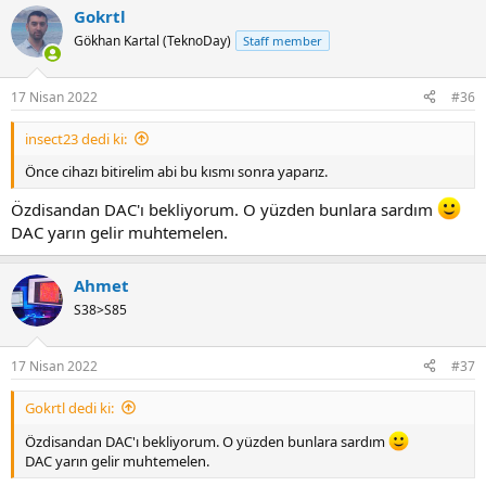
Gokrtl
Gökhan Kartal (TeknoDay)
Staff member
17 Nisan 2022
#36
insect23 dedi ki:
Önce cihazı bitirelim abi bu kısmı sonra yaparız.
Özdisandan DAC'ı bekliyorum. O yüzden bunlara sardım
DAC yarın gelir muhtemelen.
Ahmet
S38>S85
17 Nisan 2022
#37
Gokrtl dedi ki:
Özdisandan DAC'ı bekliyorum. O yüzden bunlara sardım
DAC yarın gelir muhtemelen.