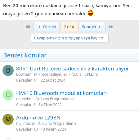
Ben 20 metrekare dükkana girince 1 saat çıkamıyorum. Sen
oraya girsen 2 gün dolanırsın herhalde
First
Last
Önceki
2 of 4
Sonraki
Cevaplamak için giriş yap veya kayıt ol.
Benzer konular
8051 Uart Receive sadece ilk 2 karakteri alıyor
B
Bowman
Mikrodenetleyiciler, FPGA'lar, CPLD'ler
Cevaplar
11
22 Şubat 2024
HM-10 Bluetooth modul at komutları
O
ogunekici
Arduino Programlama
Cevaplar
6
14 Ekim 2022
Arduino ve L298N
M
myilmazlar
Arduino Programlama
Cevaplar
10
13 Kasım 2024