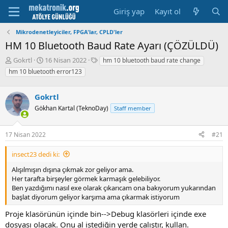
Giriş yap
Kayıt ol
Mikrodenetleyiciler, FPGA'lar, CPLD'ler
HM 10 Bluetooth Baud Rate Ayarı (ÇÖZÜLDÜ)
K
B
E
Gokrtl
16 Nisan 2022
hm 10 bluetooth baud rate change
o
a
t
hm 10 bluetooth error123
n
ş
i
u
l
k
y
Gokrtl
a
e
u
m
t
Gökhan Kartal (TeknoDay)
Staff member
b
a
l
a
t
e
ş
a
r
17 Nisan 2022
#21
l
r
a
i
insect23 dedi ki:
t
h
Alışılmışın dışına çıkmak zor geliyor ama.
a
i
Her tarafta birşeyler görmek karmaşık gelebiliyor.
n
Ben yazdığımı nasıl exe olarak çıkarıcam ona bakıyorum yukarından
başlat diyorum geliyor karşıma ama çıkarmak istiyorum
Proje klasörünün içinde bin-->Debug klasörleri içinde exe
dosyası olacak. Onu al istediğin yerde çalıştır, kullan.