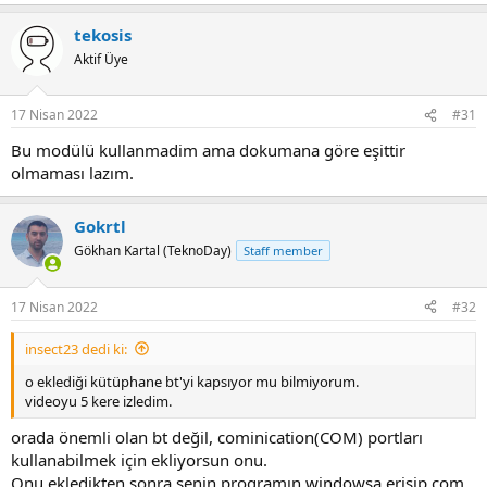
tekosis
Aktif Üye
17 Nisan 2022
#31
Bu modülü kullanmadim ama dokumana göre eşittir
olmaması lazım.
Gokrtl
Gökhan Kartal (TeknoDay)
Staff member
17 Nisan 2022
#32
insect23 dedi ki:
o eklediği kütüphane bt'yi kapsıyor mu bilmiyorum.
videoyu 5 kere izledim.
orada önemli olan bt değil, cominication(COM) portları
kullanabilmek için ekliyorsun onu.
Onu ekledikten sonra senin programın windowsa erişip com