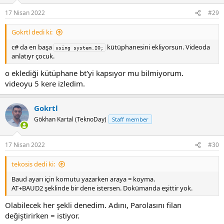
17 Nisan 2022
#29
Gokrtl dedi ki:
c# da en başa
kütüphanesini ekliyorsun. Videoda
using system.IO;
anlatıyr çocuk.
o eklediği kütüphane bt'yi kapsıyor mu bilmiyorum.
videoyu 5 kere izledim.
Gokrtl
Gökhan Kartal (TeknoDay)
Staff member
17 Nisan 2022
#30
tekosis dedi ki:
Baud ayarı için komutu yazarken araya = koyma.
AT+BAUD2 şeklinde bir dene istersen. Dokümanda eşittir yok.
Olabilecek her şekli denedim. Adını, Parolasını filan
değiştirirken = istiyor.