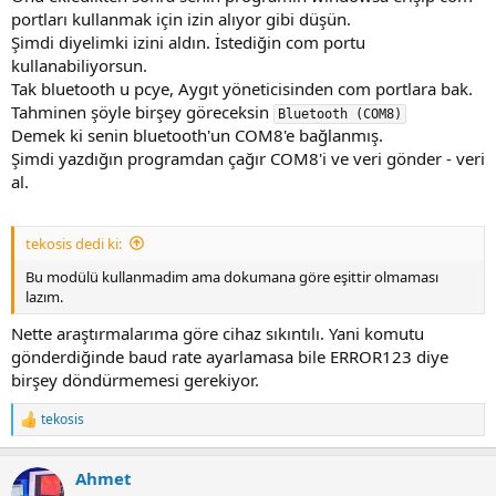
portları kullanmak için izin alıyor gibi düşün.
Şimdi diyelimki izini aldın. İstediğin com portu
kullanabiliyorsun.
Tak bluetooth u pcye, Aygıt yöneticisinden com portlara bak.
Tahminen şöyle birşey göreceksin
Bluetooth (COM8)
Demek ki senin bluetooth'un COM8'e bağlanmış.
Şimdi yazdığın programdan çağır COM8'i ve veri gönder - veri
al.
tekosis dedi ki:
Bu modülü kullanmadim ama dokumana göre eşittir olmaması
lazım.
Nette araştırmalarıma göre cihaz sıkıntılı. Yani komutu
gönderdiğinde baud rate ayarlamasa bile ERROR123 diye
birşey döndürmemesi gerekiyor.
tekosis
R
e
a
Ahmet
c