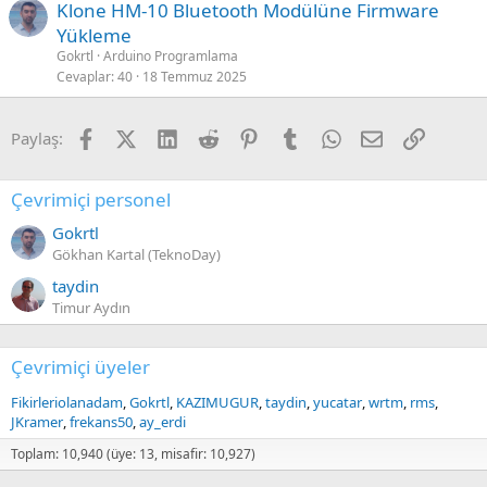
Klone HM-10 Bluetooth Modülüne Firmware
Yükleme
Gokrtl
Arduino Programlama
Cevaplar
40
18 Temmuz 2025
Facebook
X (Twitter)
LinkedIn
Reddit
Pinterest
Tumblr
WhatsApp
E-posta
Link
Paylaş:
Çevrimiçi personel
Gokrtl
Gökhan Kartal (TeknoDay)
taydin
Timur Aydın
Çevrimiçi üyeler
Fikirleriolanadam
Gokrtl
KAZIMUGUR
taydin
yucatar
wrtm
rms
JKramer
frekans50
ay_erdi
Toplam: 10,940 (üye: 13, misafir: 10,927)