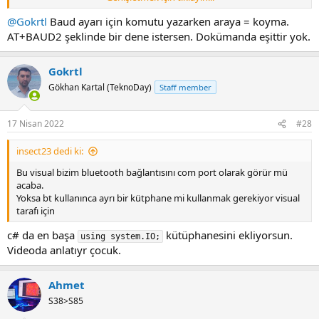
Baud Rate değiştirmek için gerekli kod
0 ile 4 arasında
AT+BAUD=0
seçenek var. Default olarak 4 ama diğer 0-1-2-3 seçeneklere izin
@Gokrtl
Baud ayarı için komutu yazarken araya = koyma.
vermiyor.
AT+BAUD2 şeklinde bir dene istersen. Dokümanda eşittir yok.
16696 eklentisine bak
Gokrtl
16697 eklentisine bak
Gökhan Kartal (TeknoDay)
Staff member
17 Nisan 2022
#28
insect23 dedi ki:
Bu visual bizim bluetooth bağlantısını com port olarak görür mü
acaba.
Yoksa bt kullanınca ayrı bir kütphane mi kullanmak gerekiyor visual
tarafı için
c# da en başa
kütüphanesini ekliyorsun.
using system.IO;
Videoda anlatıyr çocuk.
Ahmet
S38>S85