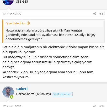
t
S38>S85
i
o
n
17 Nisan 2022
#33
s
:
Gokrtl dedi ki:
Nette araştırmalarıma göre cihaz sıkıntılı. Yani komutu
gönderdiğinde baud rate ayarlamasa bile ERROR123 diye birşey
döndürmemesi gerekiyor.
Satın aldığın mağazanın bir elektronik vidolar yapan birine ait
olduğunu biliyorum.
Bu mağazayla ilgili bir discord sohbetinde elimizden
geldiğince orjinal sorunsuz ürün getirmeye çalışıyoruz
demişti.
Ya sendeki klon ürün yada orjinal ama sorunlu onu tam
kestiremiyorum.
Gokrtl
Gökhan Kartal (TeknoDay)
Staff member
17 Nisan 2022
#34