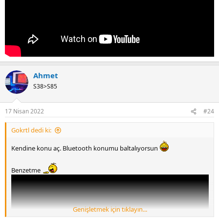
Ahmet
S38>S85
17 Nisan 2022
#24
Gokrtl dedi ki:
Kendine konu aç. Bluetooth konumu baltalıyorsun
Benzetme
Genişletmek için tıklayın...