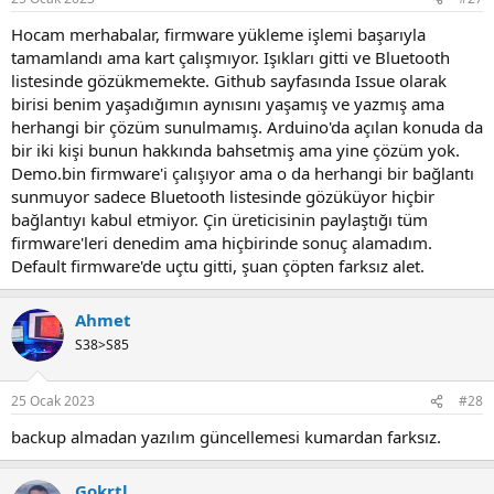
s
:
Hocam merhabalar, firmware yükleme işlemi başarıyla
tamamlandı ama kart çalışmıyor. Işıkları gitti ve Bluetooth
listesinde gözükmemekte. Github sayfasında Issue olarak
birisi benim yaşadığımın aynısını yaşamış ve yazmış ama
herhangi bir çözüm sunulmamış. Arduino'da açılan konuda da
bir iki kişi bunun hakkında bahsetmiş ama yine çözüm yok.
Demo.bin firmware'i çalışıyor ama o da herhangi bir bağlantı
sunmuyor sadece Bluetooth listesinde gözüküyor hiçbir
bağlantıyı kabul etmiyor. Çin üreticisinin paylaştığı tüm
firmware'leri denedim ama hiçbirinde sonuç alamadım.
Default firmware'de uçtu gitti, şuan çöpten farksız alet.
Ahmet
S38>S85
25 Ocak 2023
#28
backup almadan yazılım güncellemesi kumardan farksız.
Gokrtl