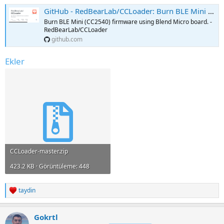
GitHub - RedBearLab/CCLoader: Burn BLE Mini (CC2540) firmware using Blend Micro board.
Burn BLE Mini (CC2540) firmware using Blend Micro board. -
RedBearLab/CCLoader
github.com
Ekler
CCLoader-master.zip
423.2 KB · Görüntüleme: 448
taydin
R
e
a
Gokrtl
c