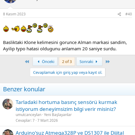
8 Kasım 2023
#40
Basliktaki Klone kelimesini gorunce Alman markasi sandim,
Ayilip typo hatasi oldugunu anlamam 20 saniye surdu.
First
Last
Önceki
2 of 3
Sonraki
Cevaplamak için giriş yap veya kayıt ol.
Benzer konular
Tarladaki hortuma basınç sensörü kurmak
istiyorum deneyimsizim bilgi verir misiniz?
umutcanceylan
Yeni Başlayanlar
Cevaplar
7
7 Mart 2026
Arduino'suz Atmega328P ve DS1307 ile Dijital