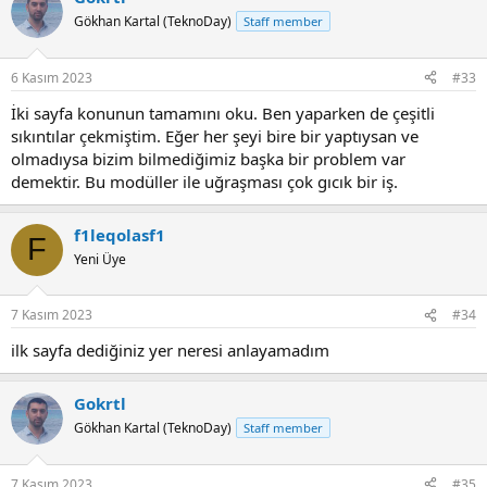
Gökhan Kartal (TeknoDay)
Staff member
6 Kasım 2023
#33
İki sayfa konunun tamamını oku. Ben yaparken de çeşitli
sıkıntılar çekmiştim. Eğer her şeyi bire bir yaptıysan ve
olmadıysa bizim bilmediğimiz başka bir problem var
demektir. Bu modüller ile uğraşması çok gıcık bir iş.
f1leqolasf1
F
Yeni Üye
7 Kasım 2023
#34
ilk sayfa dediğiniz yer neresi anlayamadım
Gokrtl
Gökhan Kartal (TeknoDay)
Staff member
7 Kasım 2023
#35