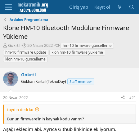
Giriş yap
Kayıt ol
Arduino Programlama
Klone HM-10 Bluetooth Modülüne Firmware
Yükleme
K
B
E
Gokrtl
20 Nisan 2022
hm-10 firmware güncelleme
o
a
t
hm-10 firmware update
klon hm-10 firmware yükleme
n
ş
i
klon hm-10 güncelleme
u
l
k
y
a
e
u
m
t
Gokrtl
b
a
l
Gökhan Kartal (TeknoDay)
Staff member
a
t
e
ş
a
r
l
r
20 Nisan 2022
#21
a
i
t
h
taydin dedi ki:
a
i
n
Bunun firmware'inin kaynak kodu var mı?
Aşağı ekledim abi. Ayrıca Github linkinide ekliyorum.