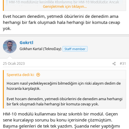
HM-10 modülünüz kesinlikle Klonlanmış bir HM-10 Modülüdür. Ancak
Genişletmek için tıklayın...
orijinal firmware ile...
mekatronik.org
Evet hocam denedim, yetmedi öbürlerini de denedim ama
herhangi bir fark oluşmadı hala herhangi bir komuta cevap
yok.
Gokrtl
Gökhan Kartal (TeknoDay)
Staff member
25 Ocak 2023
#31
Speretta dedi ki:
Hocam nasıl yedekleyeceğimi bilmediğim için riski alayım dedim de
hüsranla karşılaştık.
Evet hocam denedim, yetmedi öbürlerini de denedim ama herhangi
bir fark oluşmadı hala herhangi bir komuta cevap yok.
HM-10 modülü kullanması biraz sıkıntılı bir modül. Geçen
sene kurcalayıp sorunu bu konu içerisinde çözmüştüm.
Başıma gelenleri de tek tek yazdım. Şuanda neler yaptığımı