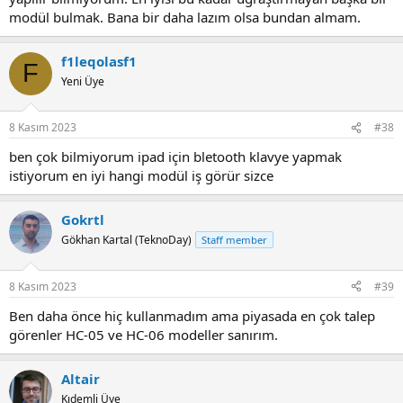
modül bulmak. Bana bir daha lazım olsa bundan almam.
f1leqolasf1
F
Yeni Üye
8 Kasım 2023
#38
ben çok bilmiyorum ipad için bletooth klavye yapmak
istiyorum en iyi hangi modül iş görür sizce
Gokrtl
Gökhan Kartal (TeknoDay)
Staff member
8 Kasım 2023
#39
Ben daha önce hiç kullanmadım ama piyasada en çok talep
görenler HC-05 ve HC-06 modeller sanırım.
Altair
Kıdemli Üye