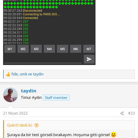
fide
,
umk
ve
taydin
R
e
a
taydin
c
t
Timur Aydın
Staff member
i
o
n
21 Nisan 2022
#23
s
:
Gokrtl dedi ki:
Şuraya da bir test görseli bırakayım. Hoşuma gitti görsel