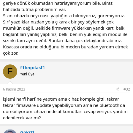
geriye dönük okumadan hatırlayamıyorum bile. Biraz
hafızada tutma problemim var.
Sizin cihazda neyi nasıl yaptığınızı bilmiyoruz, göremiyoruz.
Sırf yazdıklarınızdan yola çıkarak bir şey söylemek çok
mümkün değil. Belkide firmware yüklerken yandı kart, belki
bağlantıları yanlış yaptınız, belki benim yüklediğim modül ile
sizinki tam aynı değil. Bunları daha çok detaylandırabiliriz.
Kısacası orada ne olduğunu bilmeden buradan yardım etmek
çok zor.
f1leqolasf1
F
Yeni Üye
6 Kasım 2023
#32
işlemi harfi harfine yaptım ama cihaz komple gitti. tekrar
tekrar fimaware update yapabiliyorum ama ne bluetooth'da
görebiliyorum cihazı nede at komutları cevap veriyor. yardım
edebilecek var mı?
Gokrtl