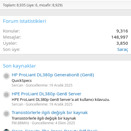
Toplam: 8,935 (üye: 6, misafir: 8,929)
Forum istatistikleri
Konular
9,316
Mesajlar
148,997
Üyeler
3,850
Son üye
Saraç
Son kaynaklar
HP ProLiant DL380p Generation8 (Gen8)
Kaynak ikon/amblem
QuickSpecs
Sercan
Güncellenme:
19 Aralık 2025
HPE ProLiant DL380p Gen8 Server
Kaynak ikon/amblem
HPE ProLiant DL380p Gen8 Server'a ait kullanıcı kılavuzu.
Sercan
Güncellenme:
19 Aralık 2025
Transistörlerle ilgili değişik bir kaynak
Kaynak ikon/amblem
Transistörlerle ilgili değişik bir kaynak
FM.88MHz
Güncellenme:
4 Ekim 2025