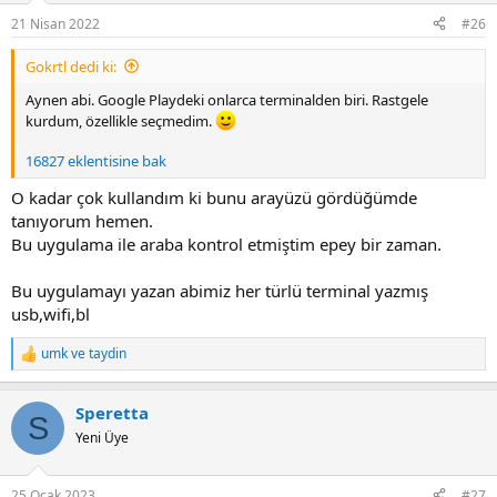
21 Nisan 2022
#26
Gokrtl dedi ki:
Aynen abi. Google Playdeki onlarca terminalden biri. Rastgele
kurdum, özellikle seçmedim.
16827 eklentisine bak
O kadar çok kullandım ki bunu arayüzü gördüğümde
tanıyorum hemen.
Bu uygulama ile araba kontrol etmiştim epey bir zaman.
Bu uygulamayı yazan abimiz her türlü terminal yazmış
usb,wifi,bl
umk
ve
taydin
R
e
a
Speretta
c
S
t
Yeni Üye
i
o
n
25 Ocak 2023
#27