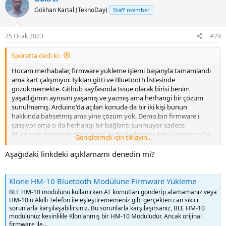
Gökhan Kartal (TeknoDay)
Staff member
25 Ocak 2023
#29
Speretta dedi ki:
Hocam merhabalar, firmware yükleme işlemi başarıyla tamamlandı
ama kart çalışmıyor. Işıkları gitti ve Bluetooth listesinde
gözükmemekte. Github sayfasında Issue olarak birisi benim
yaşadığımın aynısını yaşamış ve yazmış ama herhangi bir çözüm
sunulmamış. Arduino'da açılan konuda da bir iki kişi bunun
hakkında bahsetmiş ama yine çözüm yok. Demo.bin firmware'i
çalışıyor ama o da herhangi bir bağlantı sunmuyor sadece
Bluetooth listesinde gözüküyor hiçbir bağlantıyı kabul etmiyor. Çin
Genişletmek için tıklayın...
üreticisinin paylaştığı tüm firmware'leri denedim ama hiçbirinde
sonuç alamadım. Default firmware'de uçtu gitti, şuan çöpten farksız
Aşağıdaki linkdeki açıklamamı denedin mi?
alet.
Klone HM-10 Bluetooth Modülüne Firmware Yükleme
BLE HM-10 modülünü kullanırken AT komutları gönderip alamamanız veya
HM-10'u Akıllı Telefon ile eşleştirememeniz gibi gerçekten can sıkıcı
sorunlarla karşılaşabilirsiniz. Bu sorunlarla karşılaşırsanız, BLE HM-10
modülünüz kesinlikle Klonlanmış bir HM-10 Modülüdür. Ancak orijinal
firmware ile...