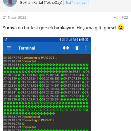
t
Gökhan Kartal (TeknoDay)
Staff member
i
o
n
21 Nisan 2022
#22
s
:
Şuraya da bir test görseli bırakayım. Hoşuma gitti görsel