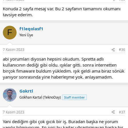
Konuda 2 sayfa mesaj var. Bu 2 sayfanın tamamını okumanı
tavsiye ederim.
f1leqolasf1
F
Yeni Üye
7 Kasım 2023
#36
abi yorumları diyosan hepsini okudum. Spretta adlı
kullanıcının dediği gibi oldu. ışıklar gitti. sonra internetten
birçok fimaware buldum yükledim. ışık geldi ama biraz sönük
yanıyor sonrasında yine haberleşme yok. anlayamadım.
Gokrtl
Gökhan Kartal (TeknoDay)
Staff member
7 Kasım 2023
#37
Yani dediğim gibi çok gıcık bir iş. Buradan başka ne yorum
yapılır bilmiyorum. En iyisi bu kadar uğraştırmayan başka bir