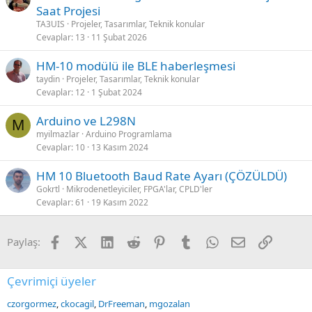
Saat Projesi
TA3UIS
Projeler, Tasarımlar, Teknik konular
Cevaplar
13
11 Şubat 2026
HM-10 modülü ile BLE haberleşmesi
taydin
Projeler, Tasarımlar, Teknik konular
Cevaplar
12
1 Şubat 2024
Arduino ve L298N
M
myilmazlar
Arduino Programlama
Cevaplar
10
13 Kasım 2024
HM 10 Bluetooth Baud Rate Ayarı (ÇÖZÜLDÜ)
Gokrtl
Mikrodenetleyiciler, FPGA'lar, CPLD'ler
Cevaplar
61
19 Kasım 2022
Facebook
X (Twitter)
LinkedIn
Reddit
Pinterest
Tumblr
WhatsApp
E-posta
Link
Paylaş:
Çevrimiçi üyeler
czorgormez
ckocagil
DrFreeman
mgozalan