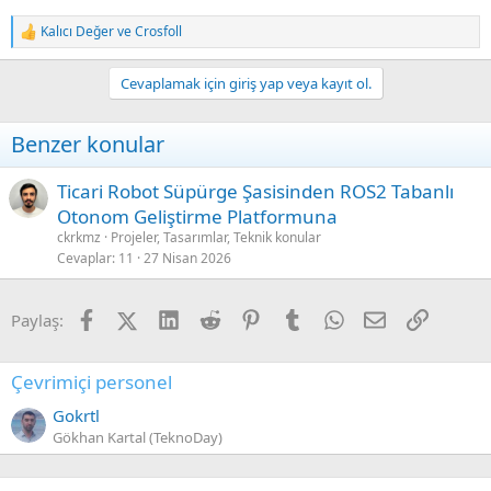
Kalıcı Değer
ve
Crosfoll
R
e
a
Cevaplamak için giriş yap veya kayıt ol.
c
t
i
Benzer konular
o
n
s
Ticari Robot Süpürge Şasisinden ROS2 Tabanlı
:
Otonom Geliştirme Platformuna
ckrkmz
Projeler, Tasarımlar, Teknik konular
Cevaplar
11
27 Nisan 2026
Facebook
X (Twitter)
LinkedIn
Reddit
Pinterest
Tumblr
WhatsApp
E-posta
Link
Paylaş:
Çevrimiçi personel
Gokrtl
Gökhan Kartal (TeknoDay)