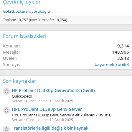
Çevrimiçi üyeler
Gokrtl
ozkarah
yorukoglu
Toplam: 10,757 (üye: 3, misafir: 10,754)
Forum istatistikleri
Konular
9,314
Mesajlar
148,966
Üyeler
3,848
Son üye
bayarelektronik3
Son kaynaklar
HP ProLiant DL380p Generation8 (Gen8)
Kaynak ikon/amblem
QuickSpecs
Sercan
Güncellenme:
19 Aralık 2025
HPE ProLiant DL380p Gen8 Server
Kaynak ikon/amblem
HPE ProLiant DL380p Gen8 Server'a ait kullanıcı kılavuzu.
Sercan
Güncellenme:
19 Aralık 2025
Transistörlerle ilgili değişik bir kaynak
Kaynak ikon/amblem