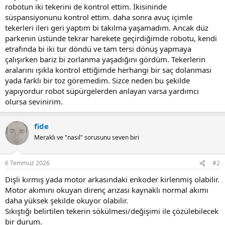
robotun iki tekerini de kontrol ettim. İkisininde
süspansiyonunu kontrol ettim. daha sonra avuç içimle
tekerleri ileri geri yaptım bi takılma yaşamadım. Ancak düz
parkenin üstünde tekrar harekete geçirdiğimde robotu, kendi
etrafında bi iki tur döndü ve tam tersi dönüş yapmaya
çalışırken bariz bi zorlanma yaşadığını gördüm. Tekerlerin
aralarını ışıkla kontrol ettiğimde herhangi bir saç dolanması
yada farklı bir toz göremedim. Sizce neden bu şekilde
yapıyordur robot süpürgelerden anlayan varsa yardımcı
olursa sevinirim.
fide
Meraklı ve "nasıl" sorusunu seven biri
6 Temmuz 2026
#2
Dişli kırmış yada motor arkasındaki enkoder kirlenmiş olabilir.
Motor akımını okuyan direnç arızası kaynaklı normal akımı
daha yüksek şekilde okuyor olabilir.
Sıkıştığı belirtilen tekerin sökülmesi/değişimi ile çözülebilecek
bir durum.