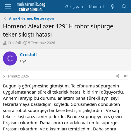
Giriş yap
Kayıt ol
Arıza Giderme, Restorasyon
Homend AlexLazer 1291H robot süpürge
teker sıkıştı hatası
K
B
Crosfoll
5 Temmuz 2026
o
a
n
ş
Crosfoll
C
u
l
Üye
y
a
u
m
b
a
5 Temmuz 2026
#1
a
t
ş
a
Bugün iş görüşmesine gitmiştim. Telefonuma süpürgenin
l
r
uygulamasından sürekli tekerlek hatası bildirimi düşüyordu.
a
i
Annemi arayıp bu durumu anlattım bana sürekli aynı şeyi
t
h
tekrarlamaya başladığını söyledi. Görüşmeden döndükten
a
i
sonra robot süpürgeyi bir kere test için çalıştırdım. Ve sağ
n
teker sıkıştı arızası verip durdu. Bende süpürgeyi ters çeviri
fırçasını çıkardım. Daha sonra ortadaki vakumlu süpürge
fırçasını çıkardım. Ve o kısımları temizledim. Daha sonra