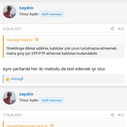
taydin
Timur Aydın
Staff member
6 Ocak 2021
#22
ckocagil dedi ki:
Shieldinge dikkat edilirse, kablolar çok uzun tutulmazsa etmemeli.
Hatta giriş için STP/FTP ethernet kabloları kullanılabilir.
Aynı şartlarda her iki metodu da test edersek iyi olur.
ckocagil
R
e
a
taydin
c
t
Timur Aydın
Staff member
i
o
n
7 Ocak 2021
#23
s
:
cevdetfaikosman dedi ki: