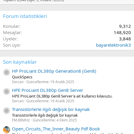
Forum istatistikleri
Konular
9,312
Mesajlar
148,920
Üyeler
3,848
Son üye
bayarelektronik3
Son kaynaklar
HP ProLiant DL380p Generation8 (Gen8)
Kaynak ikon/amblem
QuickSpecs
Sercan
Güncellenme:
19 Aralık 2025
HPE ProLiant DL380p Gen8 Server
Kaynak ikon/amblem
HPE ProLiant DL380p Gen8 Server'a ait kullanıcı kılavuzu.
Sercan
Güncellenme:
19 Aralık 2025
Transistörlerle ilgili değişik bir kaynak
Kaynak ikon/amblem
Transistörlerle ilgili değişik bir kaynak
FM.88MHz
Güncellenme:
4 Ekim 2025
Open_Circuits_The_Inner_Beauty Pdf Book