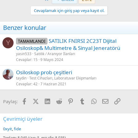
c
t
Cevaplamak için giriş yap veya kayıt ol.
i
o
n
Benzer konular
s
:
SATILIK FNIRSI 2C23T Dijital
TAMAMLANDI
Y
Osiloskop& Multimetre & Sinyal Jeneratörü
yasin533
Satılık / Aranıyor İlanları
Cevaplar
15
9 Mayıs 2024
Osiloskop prob çeşitleri
taydin
Test Cihazları, Laboratuvar Ekipmanları
Cevaplar
42
7 Haziran 2021
Facebook
X (Twitter)
LinkedIn
Reddit
Pinterest
Tumblr
WhatsApp
E-posta
Link
Paylaş:
Çevrimiçi üyeler
0xyit
fide
Toplam: 8,040 (üye: 5, misafir: 8,035)