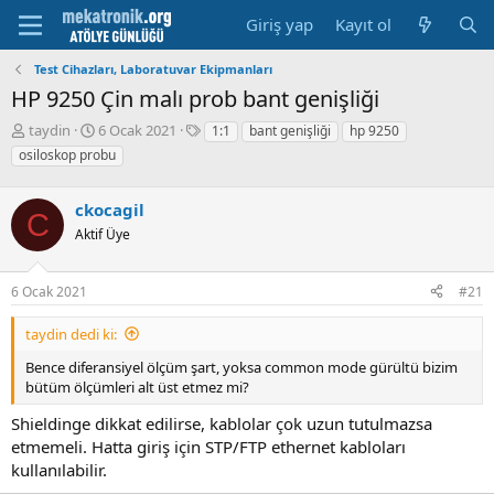
Giriş yap
Kayıt ol
Test Cihazları, Laboratuvar Ekipmanları
HP 9250 Çin malı prob bant genişliği
K
B
E
taydin
6 Ocak 2021
1:1
bant genişliği
hp 9250
o
a
t
osiloskop probu
n
ş
i
u
l
k
y
ckocagil
a
e
C
u
m
t
Aktif Üye
b
a
l
a
t
e
ş
a
r
6 Ocak 2021
#21
l
r
a
i
taydin dedi ki:
t
h
Bence diferansiyel ölçüm şart, yoksa common mode gürültü bizim
a
i
bütüm ölçümleri alt üst etmez mi?
n
Shieldinge dikkat edilirse, kablolar çok uzun tutulmazsa
etmemeli. Hatta giriş için STP/FTP ethernet kabloları
kullanılabilir.