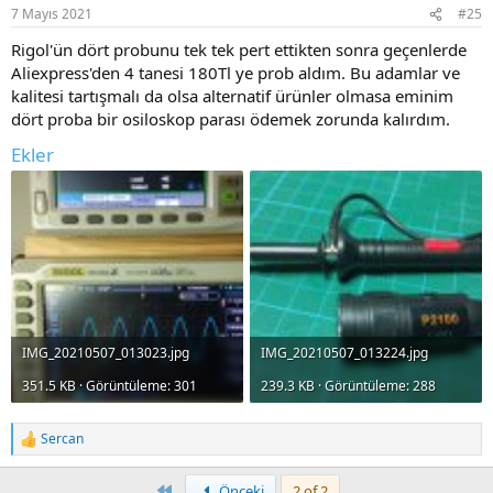
7 Mayıs 2021
#25
Rigol'ün dört probunu tek tek pert ettikten sonra geçenlerde
Aliexpress'den 4 tanesi 180Tl ye prob aldım. Bu adamlar ve
kalitesi tartışmalı da olsa alternatif ürünler olmasa eminim
dört proba bir osiloskop parası ödemek zorunda kalırdım.
Ekler
IMG_20210507_013023.jpg
IMG_20210507_013224.jpg
351.5 KB · Görüntüleme: 301
239.3 KB · Görüntüleme: 288
Sercan
R
e
a
First
Önceki
2 of 2