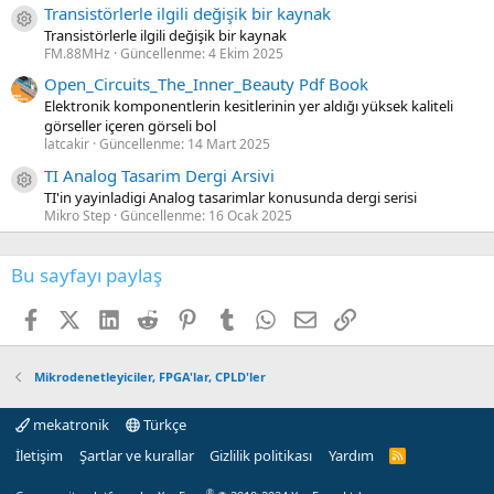
Transistörlerle ilgili değişik bir kaynak
Kaynak ikon/amblem
Transistörlerle ilgili değişik bir kaynak
FM.88MHz
Güncellenme:
4 Ekim 2025
Open_Circuits_The_Inner_Beauty Pdf Book
Elektronik komponentlerin kesitlerinin yer aldığı yüksek kaliteli
görseller içeren görseli bol
latcakir
Güncellenme:
14 Mart 2025
TI Analog Tasarim Dergi Arsivi
Kaynak ikon/amblem
TI'in yayinladigi Analog tasarimlar konusunda dergi serisi
Mikro Step
Güncellenme:
16 Ocak 2025
Bu sayfayı paylaş
Facebook
X (Twitter)
LinkedIn
Reddit
Pinterest
Tumblr
WhatsApp
E-posta
Link
Mikrodenetleyiciler, FPGA'lar, CPLD'ler
mekatronik
Türkçe
İletişim
Şartlar ve kurallar
Gizlilik politikası
Yardım
R
S
S
®