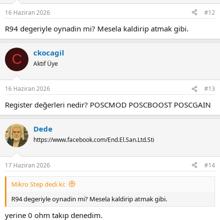
16 Haziran 2026
#12
R94 degeriyle oynadin mi? Mesela kaldirip atmak gibi.
ckocagil
C
Aktif Üye
16 Haziran 2026
#13
Register değerleri nedir? POSCMOD POSCBOOST POSCGAIN
Dede
https://www.facebook.com/End.El.San.Ltd.Sti
17 Haziran 2026
#14
Mikro Step dedi ki:
R94 degeriyle oynadin mi? Mesela kaldirip atmak gibi.
yerine 0 ohm takıp denedim.