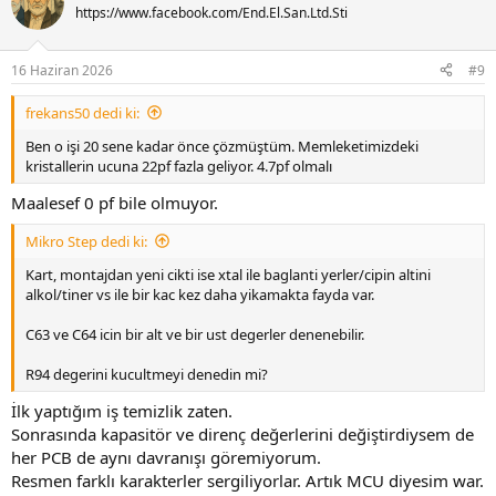
t
https://www.facebook.com/End.El.San.Ltd.Sti
i
o
n
16 Haziran 2026
#9
s
:
frekans50 dedi ki:
Ben o işi 20 sene kadar önce çözmüştüm. Memleketimizdeki
kristallerin ucuna 22pf fazla geliyor. 4.7pf olmalı
Maalesef 0 pf bile olmuyor.
Mikro Step dedi ki:
Kart, montajdan yeni cikti ise xtal ile baglanti yerler/cipin altini
alkol/tiner vs ile bir kac kez daha yikamakta fayda var.
C63 ve C64 icin bir alt ve bir ust degerler denenebilir.
R94 degerini kucultmeyi denedin mi?
İlk yaptığım iş temizlik zaten.
Sonrasında kapasitör ve direnç değerlerini değiştirdiysem de
her PCB de aynı davranışı göremiyorum.
Resmen farklı karakterler sergiliyorlar. Artık MCU diyesim war.