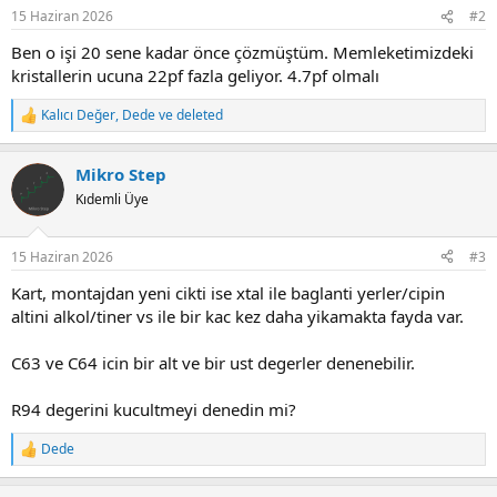
15 Haziran 2026
#2
Ben o işi 20 sene kadar önce çözmüştüm. Memleketimizdeki
kristallerin ucuna 22pf fazla geliyor. 4.7pf olmalı
Kalıcı Değer
,
Dede
ve
deleted
R
e
a
Mikro Step
c
t
Kıdemli Üye
i
o
n
15 Haziran 2026
#3
s
:
Kart, montajdan yeni cikti ise xtal ile baglanti yerler/cipin
altini alkol/tiner vs ile bir kac kez daha yikamakta fayda var.
C63 ve C64 icin bir alt ve bir ust degerler denenebilir.
R94 degerini kucultmeyi denedin mi?
Dede
R
e
a