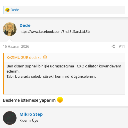
Dede
R
e
a
Dede
c
t
https://www.facebook.com/End.El.San.Ltd.Sti
i
o
n
16 Haziran 2026
#11
s
:
KAZIMUGUR dedi ki:
Ben olsam şüpheli bir işle uğraşacağıma TCXO osilatör koyar devam
ederim.
Tabii bu arada sebebi sürekli kemirirdi düşüncelerimi.
Besleme istemese yaparım
Mikro Step
Kıdemli Üye