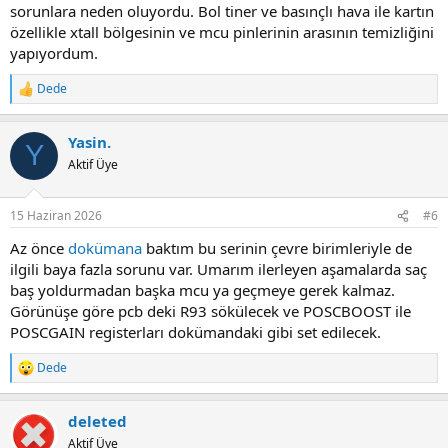
sorunlara neden oluyordu. Bol tiner ve basınçlı hava ile kartın
özellikle xtall bölgesinin ve mcu pinlerinin arasının temizliğini
yapıyordum.
Dede
R
e
a
Yasin.
c
Y
t
Aktif Üye
i
o
n
15 Haziran 2026
#6
s
:
Az önce
dokümana
baktım bu serinin çevre birimleriyle de
ilgili baya fazla sorunu var. Umarım ilerleyen aşamalarda saç
baş yoldurmadan başka mcu ya geçmeye gerek kalmaz.
Görünüşe göre pcb deki R93 sökülecek ve POSCBOOST ile
POSCGAIN registerları dokümandaki gibi set edilecek.
Dede
R
e
a
deleted
c
t
Aktif Üye