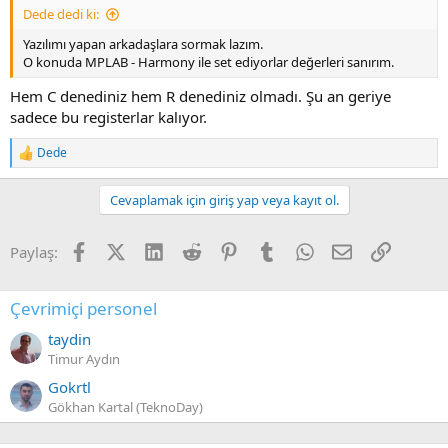
Dede dedi ki:
Yazılımı yapan arkadaşlara sormak lazım.
O konuda MPLAB - Harmony ile set ediyorlar değerleri sanırım.
Hem C denediniz hem R denediniz olmadı. Şu an geriye
sadece bu registerlar kalıyor.
Dede
R
e
a
Cevaplamak için giriş yap veya kayıt ol.
c
t
i
Facebook
X (Twitter)
LinkedIn
Reddit
Pinterest
Tumblr
WhatsApp
E-posta
Link
Paylaş:
o
n
s
:
Çevrimiçi personel
taydin
Timur Aydın
Gokrtl
Gökhan Kartal (TeknoDay)