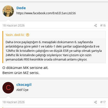
e
a
Dede
c
t
https://www.facebook.com/End.El.San.Ltd.Sti
i
o
n
18 Haziran 2026
#16
s
:
Yasin. dedi ki:
Daha önce paylaştığım 6. mesajdaki dokümanın 6. sayfasında
anlatıldığına göre şekil-1 ve tablo-1 deki şartlar sağlandığında 8 ve
12Mhz lik kristallerin çalıştığını ve düşük ESR ye sahip olmak şartıyla
24Mhz lik kristalinde çalıştığı söyleniyor. Yani çözüm için sizin
şemanızdaki R93 kesinlikle orada olmamalı anlamı çıkıyor.
O döküman MK serisine ait.
Benim ürün MZ serisi.
ckocagil
C
Aktif Üye
18 Haziran 2026
#17