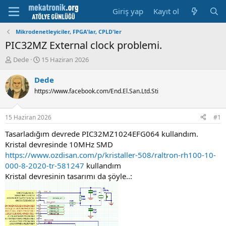
Giriş yap
Kayıt ol
Mikrodenetleyiciler, FPGA'lar, CPLD'ler
PIC32MZ External clock problemi.
K
B
Dede
15 Haziran 2026
o
a
n
ş
Dede
u
l
https://www.facebook.com/End.El.San.Ltd.Sti
y
a
u
m
b
a
15 Haziran 2026
#1
a
t
ş
a
Tasarladığım devrede PIC32MZ1024EFG064 kullandım.
l
r
Kristal devresinde 10MHz SMD
a
i
https://www.ozdisan.com/p/kristaller-508/raltron-rh100-10-
t
h
000-8-2020-tr-581247
kullandım
a
i
Kristal devresinin tasarımı da şöyle..:
n