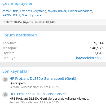
Çevrimiçi üyeler
cem61
fide
Fixer of Everything
taydin
mikail
Fikirleriolanadam
KAZIMUGUR
Gokrtl
yucatar
Toplam: 10,452 (üye: 12, misafir: 10,440)
Forum istatistikleri
Konular
9,314
Mesajlar
148,976
Üyeler
3,848
Son üye
bayarelektronik3
Son kaynaklar
HP ProLiant DL380p Generation8 (Gen8)
Kaynak ikon/amblem
QuickSpecs
Sercan
Güncellenme:
19 Aralık 2025
HPE ProLiant DL380p Gen8 Server
Kaynak ikon/amblem
HPE ProLiant DL380p Gen8 Server'a ait kullanıcı kılavuzu.
Sercan
Güncellenme:
19 Aralık 2025