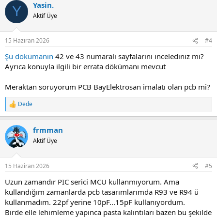
Yasin.
c
Y
t
Aktif Üye
i
o
n
15 Haziran 2026
#4
s
:
Şu dökümanın
42 ve 43 numaralı sayfalarını incelediniz mi?
Ayrıca konuyla ilgili bir errata dökümanı mevcut
Meraktan soruyorum PCB BayElektrosan imalatı olan pcb mi?
Dede
R
e
a
frmman
c
t
Aktif Üye
i
o
n
15 Haziran 2026
#5
s
:
Uzun zamandır PIC serici MCU kullanmıyorum. Ama
kullandığım zamanlarda pcb tasarımlarımda R93 ve R94 ü
kullanmadım. 22pf yerine 10pF...15pF kullanıyordum.
Birde elle lehimleme yapınca pasta kalıntıları bazen bu şekilde