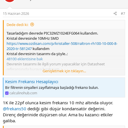
i
o
n
15 Haziran 2026
#7
s
:
Dede dedi ki:
Tasarladığım devrede PIC32MZ1024EFG064 kullandım.
Kristal devresinde 10MHz SMD
https://www.ozdisan.com/p/kristaller-508/raltron-rh100-10-000-8-
2020-tr-581247
kullandım
Kristal devresinin tasarımı da şöyle..:
48100 eklentisine bak
Devrenin tasarımı ile ilgili yorum yapacaklar için Datasheet
referansınıda buraya bırakayım..:
Genişletmek için tıklayın...
48101 eklentisine bak
Kesim Frekansı Hesaplayıcı
Gelelim probleme.
Bir filtrenin sinyalleri zayıflatmaya başladığı frekansı bulun.
Kristal bir türlü rezonansa gelmiyor.
calculinohub.com
5 Adet PCB dizgisinde 1 tanesi sadece sağlıklı çalışıyor.
Eğer C63 ü devreye koymazsam bazı pcb lerde çalışıyor ama genede
1K ile 22pf olunca kesim frekansı 10 mhz altında oluyor.
bazen çalışmadığı da oluyor.
@frekans50
dediği gibi düşür kondansatör değerini.
Bir tanesi warki ne yaptıysam çalıştıramadım.
Direnç değerinide düşürsen olur. Ama bu kazancı etkiler
TH 10MHZ takarak çalıştırdım ama ilk enerjilendiğinde rezonansa
galiba.
gelmiyor maalesef.