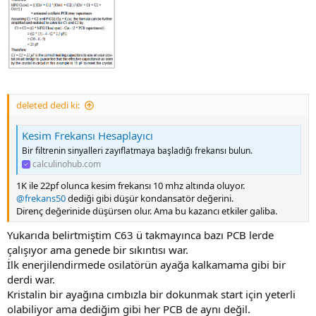
deleted dedi ki:
Kesim Frekansı Hesaplayıcı
Bir filtrenin sinyalleri zayıflatmaya başladığı frekansı bulun.
calculinohub.com
1K ile 22pf olunca kesim frekansı 10 mhz altında oluyor.
@frekans50
dediği gibi düşür kondansatör değerini.
Direnç değerinide düşürsen olur. Ama bu kazancı etkiler galiba.
Yukarıda belirtmiştim C63 ü takmayınca bazı PCB lerde
çalışıyor ama genede bir sıkıntısı war.
İlk enerjilendirmede osilatörün ayağa kalkamama gibi bir
derdi war.
Kristalin bir ayağına cımbızla bir dokunmak start için yeterli
olabiliyor ama dediğim gibi her PCB de aynı değil.