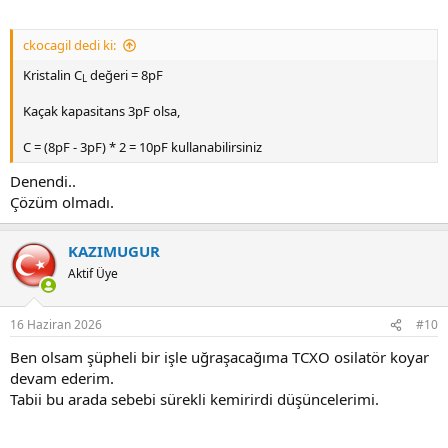
ckocagil dedi ki:
Kristalin C
değeri = 8pF
L
Kaçak kapasitans 3pF olsa,
C = (8pF - 3pF) * 2 = 10pF kullanabilirsiniz
Denendi..
Çözüm olmadı.
KAZIMUGUR
Aktif Üye
16 Haziran 2026
#10
Ben olsam şüpheli bir işle uğraşacağıma TCXO osilatör koyar
devam ederim.
Tabii bu arada sebebi sürekli kemirirdi düşüncelerimi.