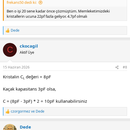
frekans50 dedi ki:
Böyle rastgeleliğin kaynağı ne olabilir?
Artık değiştirmediğim malzeme kalmadı PIC dışında.
Ben o işi 20 sene kadar önce çözmüştüm. Memleketimizdeki
kristallerin ucuna 22pf fazla geliyor. 4.7pf olmalı
PCB tarafıda böyle:
48103 eklentisine bak
Dede
R
Öneri ve tecrübelerinizi paylaşırsanız sevinirim.
e
a
ckocagil
c
C
t
Aktif Üye
i
o
n
15 Haziran 2026
#8
s
:
Kristalin C
değeri = 8pF
L
Kaçak kapasitans 3pF olsa,
C = (8pF - 3pF) * 2 = 10pF kullanabilirsiniz
czorgormez
ve
Dede
R
e
a
Dede
c