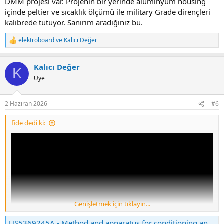
DMM projesi var. Projenin bir yerinde alüminyum housing
içinde peltier ve sıcaklık ölçümü ile military Grade dirençleri
kalibrede tutuyor. Sanırım aradığınız bu.
elektroboard
ve
Kalıcı Değer
R
e
a
Kalıcı Değer
c
K
t
Üye
i
o
n
2 Haziran 2026
#6
s
:
fide dedi ki:
Genişletmek için tıklayın...
US5369245A - Method and apparatus for conditioning an electronic component having a characteristic subject to variation with temperature - Google Patents