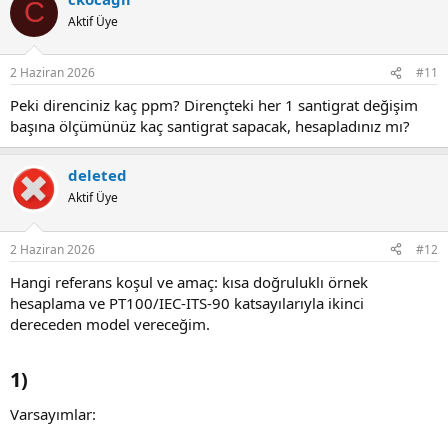
C
Aktif Üye
2 Haziran 2026
#11
Peki direnciniz kaç ppm? Dirençteki her 1 santigrat değişim
başına ölçümünüz kaç santigrat sapacak, hesapladınız mı?
deleted
Aktif Üye
2 Haziran 2026
#12
Hangi referans koşul ve amaç: kısa doğruluklı örnek
hesaplama ve PT100/IEC-ITS-90 katsayılarıyla ikinci
dereceden model vereceğim.
1)​
Varsayımlar: