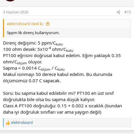
0.392) = 139.2 Ω
3 Haziran 2026
#15
2)​
elektroboard dedi ki:
IEC/ITS-90 altında PT100 için yaygın kullanılan polinom (0 °C
referanslı):R(T) = R0 · [1 + A·T + B·T^2 + C·(T − 100)·T^3] (C yalnızca T <
5ppm lik direnç kullaniyorum.
0 için kullanılır; T ≥ 0 için C terimi ihmal edilir)
Direnç değişimi: 5 ppm/C
kutu
-4
Standart katsayılar (IEC 751 / ITS-90 için, R0 = 100 Ω @ 0 °C):
100 ohm desek: 5x10
ohm/C
kutu
PT100 eğrisini doğrusal kabul edelim. Eğim yaklaşık 0.35
ohm/C
oluyor.
A = 3.9083×10^−3 °C^−1
ölçüm
Sapma = 0.0014 C
/ C
B = −5.775×10^−7 °C^−2
ölçüm
kutu
Makul ısınmayı 50 derece kabul edelim. Bu durumda
C = −4.183×10^−12 °C^−4 (yalnızca T < 0 için)
ölçümümüz 0.07 C sapacak.
T ≥ 0 °C için pratik formül:R(T) = 100 · [1 + A·T + B·T^2]
Soru: bu sapma kabul edilebilir mi? PT100 en üst sınıf
Örnek: T = 100 °CR(100) = 100 · [1 + 3.9083e-3·100 + (−5.775e-
doğrulukta bile olsa bu sapma düşük kalıyor.
7)·100^2]= 100 · [1 + 0.39083 − 0.005775] = 100 · 1.385055 = 138.5055
Ω
Class A PT100 doğruluğu: 0.15 + 0.002 x sıcaklık (bundan
daha iyi doğruluk sınıfları var ama yaygın değil)
Ben birinci eşitliği kullanıyordum hep.
Yapay zekaya sordum geniş aralık için farklı eşitlik
elektroboard
R
kullanılıyormuş.
e
a