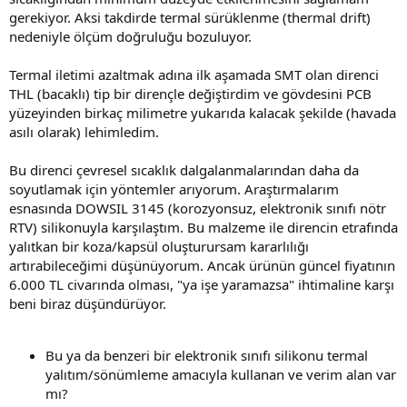
gerekiyor. Aksi takdirde termal sürüklenme (thermal drift)
nedeniyle ölçüm doğruluğu bozuluyor.
Termal iletimi azaltmak adına ilk aşamada SMT olan direnci
THL (bacaklı) tip bir dirençle değiştirdim ve gövdesini PCB
yüzeyinden birkaç milimetre yukarıda kalacak şekilde (havada
asılı olarak) lehimledim.
Bu direnci çevresel sıcaklık dalgalanmalarından daha da
soyutlamak için yöntemler arıyorum. Araştırmalarım
esnasında DOWSIL 3145 (korozyonsuz, elektronik sınıfı nötr
RTV) silikonuyla karşılaştım. Bu malzeme ile direncin etrafında
yalıtkan bir koza/kapsül oluşturursam kararlılığı
artırabileceğimi düşünüyorum. Ancak ürünün güncel fiyatının
6.000 TL civarında olması, "ya işe yaramazsa" ihtimaline karşı
beni biraz düşündürüyor.
Bu ya da benzeri bir elektronik sınıfı silikonu termal
yalıtım/sönümleme amacıyla kullanan ve verim alan var
mı?