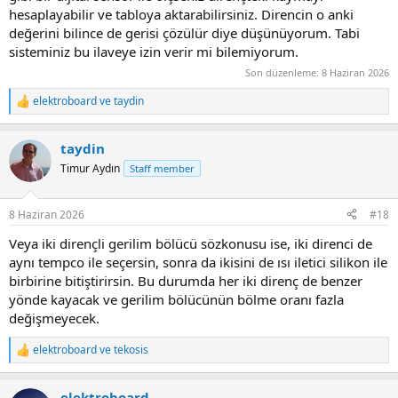
hesaplayabilir ve tabloya aktarabilirsiniz. Direncin o anki
değerini bilince de gerisi çözülür diye düşünüyorum. Tabi
sisteminiz bu ilaveye izin verir mi bilemiyorum.
Son düzenleme:
8 Haziran 2026
elektroboard
ve
taydin
R
e
a
taydin
c
t
Timur Aydın
Staff member
i
o
n
8 Haziran 2026
#18
s
:
Veya iki dirençli gerilim bölücü sözkonusu ise, iki direnci de
aynı tempco ile seçersin, sonra da ikisini de ısı iletici silikon ile
birbirine bitiştirirsin. Bu durumda her iki direnç de benzer
yönde kayacak ve gerilim bölücünün bölme oranı fazla
değişmeyecek.
elektroboard
ve
tekosis
R
e
a
elektroboard
c