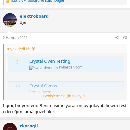
fide
,
elektroboard
ve
Kalıcı Değer
R
e
a
elektroboard
c
t
Üye
i
o
n
2 Haziran 2026
#8
s
:
triyak dedi ki:
Crystal Oven Testing
swharden.com
Crystal Ovens
Crystal Ovens
Genişletmek için tıklayın...
www.qsl.net
İlginç bir yöntem. Benim işime yarar mı uygulayabilirsem test
edeceğim. ama güzel fikir.
ckocagil
C