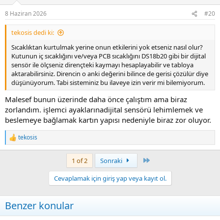
o
n
8 Haziran 2026
#20
s
:
tekosis dedi ki:
Sıcaklıktan kurtulmak yerine onun etkilerini yok etseniz nasıl olur?
Kutunun iç sıcaklığını ve/veya PCB sıcaklığını DS18b20 gibi bir dijital
sensör ile ölçseniz dirençteki kaymayı hesaplayabilir ve tabloya
aktarabilirsiniz. Direncin o anki değerini bilince de gerisi çözülür diye
düşünüyorum. Tabi sisteminiz bu ilaveye izin verir mi bilemiyorum.
Malesef bunun üzerinde daha önce çalıştım ama biraz
zorlandım. işlemci ayaklarınadijital sensörü lehimlemek ve
beslemeye bağlamak kartın yapısı nedeniyle biraz zor oluyor.
tekosis
R
e
a
Last
1 of 2
Sonraki
c
t
Cevaplamak için giriş yap veya kayıt ol.
i
o
n
Benzer konular
s
: