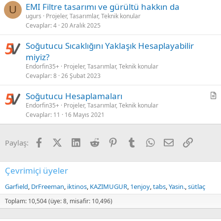
EMI Filtre tasarımı ve gürültü hakkın da
U
ugurs
Projeler, Tasarımlar, Teknik konular
Cevaplar
4
20 Aralık 2025
Soğutucu Sıcaklığını Yaklaşık Hesaplayabilir
miyiz?
Endorfin35+
Projeler, Tasarımlar, Teknik konular
Cevaplar
8
26 Şubat 2023
Soğutucu Hesaplamaları
a
Endorfin35+
Projeler, Tasarımlar, Teknik konular
Cevaplar
11
16 Mayıs 2021
k
a
l
Facebook
X (Twitter)
LinkedIn
Reddit
Pinterest
Tumblr
WhatsApp
E-posta
Link
Paylaş:
e
Çevrimiçi üyeler
Garfield
DrFreeman
iktinos
KAZIMUGUR
1enjoy
tabs
Yasin.
sütlaç
Toplam: 10,504 (üye: 8, misafir: 10,496)