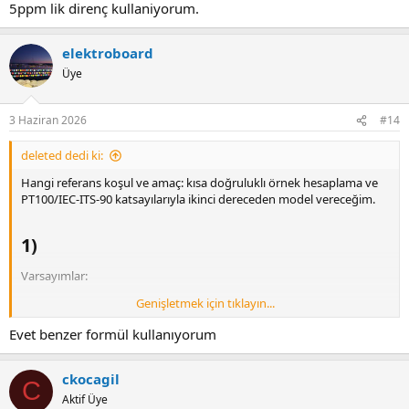
5ppm lik direnç kullaniyorum.
elektroboard
Üye
3 Haziran 2026
#14
deleted dedi ki:
Hangi referans koşul ve amaç: kısa doğruluklı örnek hesaplama ve
PT100/IEC-ITS-90 katsayılarıyla ikinci dereceden model vereceğim.
1)​
Varsayımlar:
Genişletmek için tıklayın...
R0 = 100 Ω @ T0 = 0 °C (PT100)
Evet benzer formül kullanıyorum
α = 0.00392 °C⁻¹
Formül:R(T) = R0 · [1 + α · (T − T0)]
ckocagil
C
Örnek: T = 100 °CR(100) = 100 · [1 + 0.00392·(100 − 0)] = 100 · (1 +
Aktif Üye