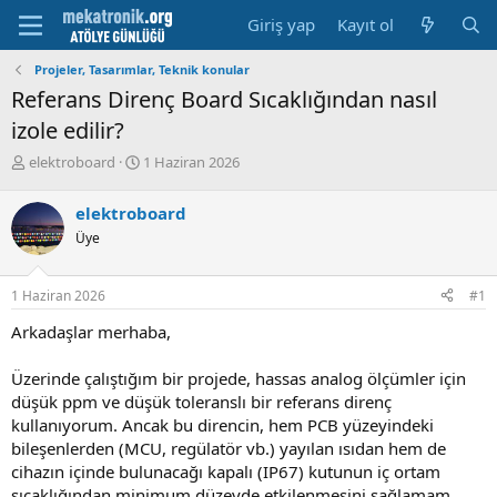
Giriş yap
Kayıt ol
Projeler, Tasarımlar, Teknik konular
Referans Direnç Board Sıcaklığından nasıl
izole edilir?
K
B
elektroboard
1 Haziran 2026
o
a
n
ş
elektroboard
u
l
Üye
y
a
u
m
b
a
1 Haziran 2026
#1
a
t
ş
a
Arkadaşlar merhaba,
l
r
a
i
Üzerinde çalıştığım bir projede, hassas analog ölçümler için
t
h
düşük ppm ve düşük toleranslı bir referans direnç
a
i
n
kullanıyorum. Ancak bu direncin, hem PCB yüzeyindeki
bileşenlerden (MCU, regülatör vb.) yayılan ısıdan hem de
cihazın içinde bulunacağı kapalı (IP67) kutunun iç ortam
sıcaklığından minimum düzeyde etkilenmesini sağlamam