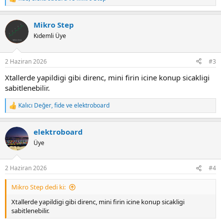
R
e
a
Mikro Step
c
t
Kıdemli Üye
i
o
n
2 Haziran 2026
#3
s
:
Xtallerde yapildigi gibi direnc, mini firin icine konup sicakligi
sabitlenebilir.
Kalıcı Değer
,
fide
ve
elektroboard
R
e
a
elektroboard
c
t
Üye
i
o
n
2 Haziran 2026
#4
s
:
Mikro Step dedi ki:
Xtallerde yapildigi gibi direnc, mini firin icine konup sicakligi
sabitlenebilir.