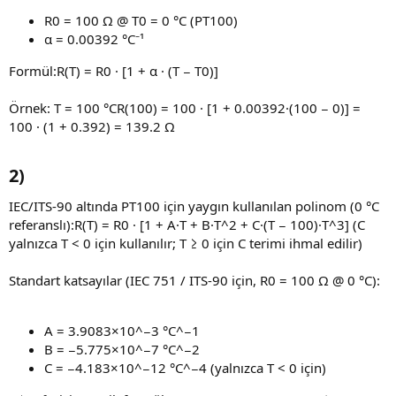
R0 = 100 Ω @ T0 = 0 °C (PT100)
α = 0.00392 °C⁻¹
Formül:R(T) = R0 · [1 + α · (T − T0)]
Örnek: T = 100 °CR(100) = 100 · [1 + 0.00392·(100 − 0)] =
100 · (1 + 0.392) = 139.2 Ω
2)​
IEC/ITS-90 altında PT100 için yaygın kullanılan polinom (0 °C
referanslı):R(T) = R0 · [1 + A·T + B·T^2 + C·(T − 100)·T^3] (C
yalnızca T < 0 için kullanılır; T ≥ 0 için C terimi ihmal edilir)
Standart katsayılar (IEC 751 / ITS-90 için, R0 = 100 Ω @ 0 °C):
A = 3.9083×10^−3 °C^−1
B = −5.775×10^−7 °C^−2
C = −4.183×10^−12 °C^−4 (yalnızca T < 0 için)