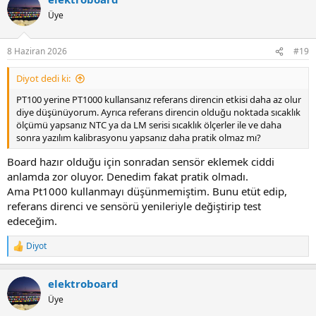
t
Üye
i
o
n
8 Haziran 2026
#19
s
:
Diyot dedi ki:
PT100 yerine PT1000 kullansanız referans direncin etkisi daha az olur
diye düşünüyorum. Ayrıca referans direncin olduğu noktada sıcaklık
ölçümü yapsanız NTC ya da LM serisi sıcaklık ölçerler ile ve daha
sonra yazılım kalibrasyonu yapsanız daha pratik olmaz mı?
Board hazır olduğu için sonradan sensör eklemek ciddi
anlamda zor oluyor. Denedim fakat pratik olmadı.
Ama Pt1000 kullanmayı düşünmemiştim. Bunu etüt edip,
referans direnci ve sensörü yenileriyle değiştirip test
edeceğim.
Diyot
R
e
a
elektroboard
c
t
Üye
i