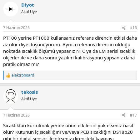
Diyot
c
t
Aktif Üye
i
o
n
7 Haziran 2026
#16
s
:
PT100 yerine PT1000 kullansanız referans direncin etkisi daha
az olur diye düşünüyorum. Ayrıca referans direncin olduğu
noktada sıcaklık ölçümü yapsanız NTC ya da LM serisi sıcaklık
ölçerler ile ve daha sonra yazılım kalibrasyonu yapsanız daha
pratik olmaz mı?
elektroboard
R
e
a
tekosis
c
t
Aktif Üye
i
o
n
7 Haziran 2026
#17
s
:
Sıcaklıktan kurtulmak yerine onun etkilerini yok etseniz nasıl
olur? Kutunun iç sıcaklığını ve/veya PCB sıcaklığını DS18b20
gibi bir dijital sensör ile ölçseniz dirençteki kaymayı