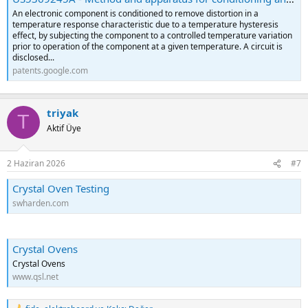
An electronic component is conditioned to remove distortion in a
temperature response characteristic due to a temperature hysteresis
effect, by subjecting the component to a controlled temperature variation
prior to operation of the component at a given temperature. A circuit is
Bu linkte Marco Reps kanalının 8.5 digit CERN açık kaynak DMM
disclosed...
projesi var. Projenin bir yerinde alüminyum housing içinde peltier ve
patents.google.com
sıcaklık ölçümü ile military Grade dirençleri kalibrede tutuyor.
Sanırım aradığınız bu.
triyak
T
Aktif Üye
2 Haziran 2026
#7
Crystal Oven Testing
swharden.com
Crystal Ovens
Crystal Ovens
www.qsl.net