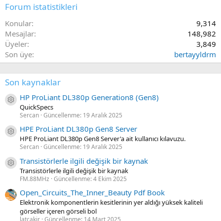
Forum istatistikleri
Konular
9,314
Mesajlar
148,982
Üyeler
3,849
Son üye
bertayyldrm
Son kaynaklar
HP ProLiant DL380p Generation8 (Gen8)
Kaynak ikon/amblem
QuickSpecs
Sercan
Güncellenme:
19 Aralık 2025
HPE ProLiant DL380p Gen8 Server
Kaynak ikon/amblem
HPE ProLiant DL380p Gen8 Server'a ait kullanıcı kılavuzu.
Sercan
Güncellenme:
19 Aralık 2025
Transistörlerle ilgili değişik bir kaynak
Kaynak ikon/amblem
Transistörlerle ilgili değişik bir kaynak
FM.88MHz
Güncellenme:
4 Ekim 2025
Open_Circuits_The_Inner_Beauty Pdf Book
Elektronik komponentlerin kesitlerinin yer aldığı yüksek kaliteli
görseller içeren görseli bol
latcakir
Güncellenme:
14 Mart 2025