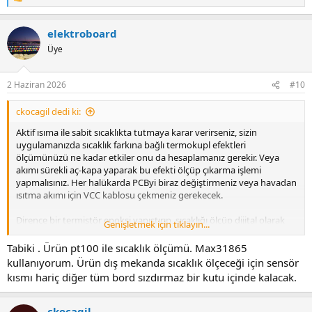
R
e
a
elektroboard
c
t
Üye
i
o
n
2 Haziran 2026
#10
s
:
ckocagil dedi ki:
Aktif ısıma ile sabit sıcaklıkta tutmaya karar verirseniz, sizin
uygulamanızda sıcaklık farkına bağlı termokupl efektleri
ölçümünüzü ne kadar etkiler onu da hesaplamanız gerekir. Veya
akımı sürekli aç-kapa yaparak bu efekti ölçüp çıkarma işlemi
yapmalısınız. Her halükarda PCByi biraz değiştirmeniz veya havadan
ısıtma akımı için VCC kablosu çekmeniz gerekecek.
Dirence bir termistör epoksi yapıştırıp, sıcaklığı ölçüp dijital olarak
Genişletmek için tıklayın...
kompanse etmeyi deneyebilirsiniz. Her cihaz için ayrı kalibrasyon
gerekecek.
Tabiki . Ürün pt100 ile sıcaklık ölçümü. Max31865
kullanıyorum. Ürün dış mekanda sıcaklık ölçeceği için sensör
Veya bu kadar çaba yerine belki de daha pahalı dirençlerle
kısmı hariç diğer tüm bord sızdırmaz bir kutu içinde kalacak.
istediğiniz sonucu alabilirsiniz.
Proje ile ilgili bilgi verebiliyor musunuz?
ckocagil