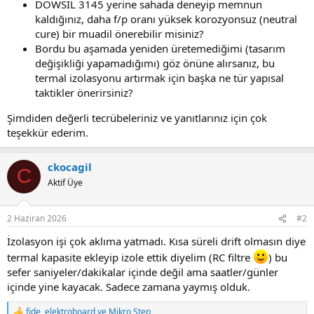
DOWSIL 3145 yerine sahada deneyip memnun
kaldığınız, daha f/p oranı yüksek korozyonsuz (neutral
cure) bir muadil önerebilir misiniz?
Bordu bu aşamada yeniden üretemediğimi (tasarım
değişikliği yapamadığımı) göz önüne alırsanız, bu
termal izolasyonu artırmak için başka ne tür yapısal
taktikler önerirsiniz?
Şimdiden değerli tecrübeleriniz ve yanıtlarınız için çok
teşekkür ederim.
ckocagil
C
Aktif Üye
2 Haziran 2026
#2
İzolasyon işi çok aklıma yatmadı. Kısa süreli drift olmasın diye
termal kapasite ekleyip izole ettik diyelim (RC filtre
) bu
sefer saniyeler/dakikalar içinde değil ama saatler/günler
içinde yine kayacak. Sadece zamana yaymış olduk.
fide
,
elektroboard
ve
Mikro Step