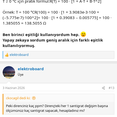
T ≥ 0 °C için pratik formül:R(T) = 100 · [1 + A·T + B·T^2]
Örnek: T = 100 °CR(100) = 100 · [1 + 3.9083e-3·100 +
(−5.775e-7)·100^2]= 100 · [1 + 0.39083 − 0.005775] = 100 ·
1.385055 = 138.5055 Ω
Ben birinci eşitliği kullanıyordum hep.
Yapay zekaya sordum geniş aralık için farklı eşitlik
kullanılıyormuş.
elektroboard
R
e
a
elektroboard
c
t
Üye
i
o
n
3 Haziran 2026
#13
s
:
ckocagil dedi ki:
Peki direnciniz kaç ppm? Dirençteki her 1 santigrat değişim başına
ölçümünüz kaç santigrat sapacak, hesapladınız mı?