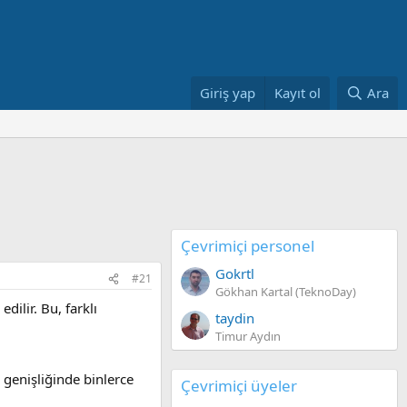
Giriş yap
Kayıt ol
Ara
Çevrimiçi personel
Gokrtl
#21
Gökhan Kartal (TeknoDay)
dilir. Bu, farklı
taydin
Timur Aydın
 genişliğinde binlerce
Çevrimiçi üyeler