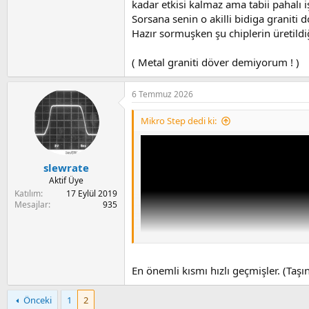
kadar etkisi kalmaz ama tabii pahalı 
Sorsana senin o akilli bidiga graniti
Hazır sormuşken şu chiplerin üretildiğ
( Metal graniti döver demiyorum ! )
6 Temmuz 2026
Mikro Step dedi ki:
slewrate
Aktif Üye
Katılım
17 Eylül 2019
Mesajlar
935
En önemli kısmı hızlı geçmişler. (Taşı
Önceki
1
2