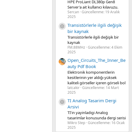
HPE ProLiant DL380p Gen8
Server'a ait kullanıcı kılavuzu.
Sercan
Güncellenme:
19 Aralık
2025
Transistörlerle ilgili değişik
Kaynak ikon/amblem
bir kaynak
Transistörlerle ilgili değişik bir
kaynak
FM.88MHz
Güncellenme:
4 Ekim
2025
Open_Circuits_The_Inner_Be
auty Pdf Book
Elektronik komponentlerin
kesitlerinin yer aldığı yüksek
kaliteli görseller içeren görseli bol
latcakir
Güncellenme:
14 Mart
2025
TI Analog Tasarim Dergi
Kaynak ikon/amblem
Arsivi
TI'in yayinladigi Analog
tasarimlar konusunda dergi serisi
Mikro Step
Güncellenme:
16 Ocak
2025