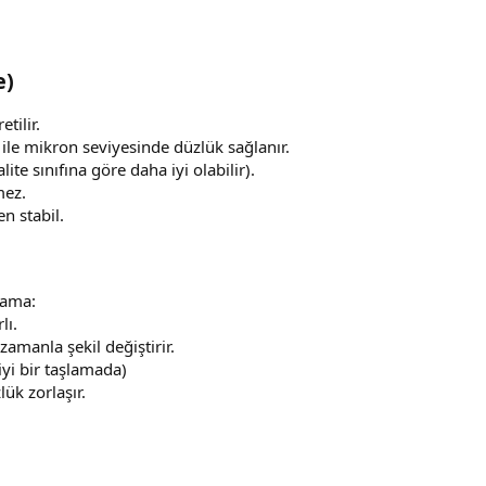
)​
tilir.
ile mikron seviyesinde düzlük sağlanır.
lite sınıfına göre daha iyi olabilir).
mez.
n stabil.
r ama:
lı.
zamanla şekil değiştirir.
iyi bir taşlamada)
k zorlaşır.