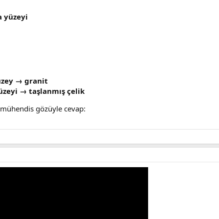
a yüzeyi
üzey → granit
zeyi → taşlanmış çelik
 mühendis gözüyle cevap: