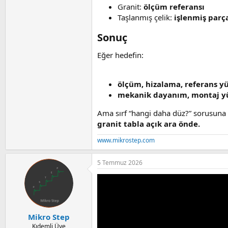
Granit:
ölçüm referansı
Taşlanmış çelik:
işlenmiş parç
Sonuç​
Eğer hedefin:
ölçüm, hizalama, referans y
mekanik dayanım, montaj yü
Ama sırf “hangi daha düz?” sorusuna
granit tabla açık ara önde.
www.mikrostep.com
5 Temmuz 2026
Mikro Step
Kıdemli Üye