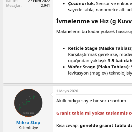
a
i
Katılım
27 Ekim 2022
Çözünürlük:
Sensör ve enkoder
n
Mesajlar
2,941
sayede tabla, nanometre altı adım
İvmelenme ve Hız (g Kuvve
Makinelerin bu kadar yüksek hassasiy
Reticle Stage (Maske Tablası)
Karşılaştırmak gerekirse, modern
uçağından yaklaşık
3.5 kat dah
Wafer Stage (Plaka Tablası):
S
levitasyon (maglev) teknolojisiy
1 Mayıs 2026
Akilli bidiga soyle bir soru sordum.
Granit tabla mi yoksa taslanmis 
Mikro Step
Kısa cevap:
genelde granit tabla d
Kıdemli Üye