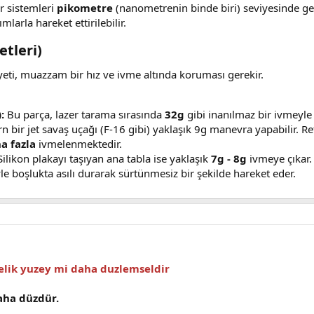
 sistemleri
pikometre
(nanometrenin binde biri) seviyesinde geri
larla hareket ettirilebilir.
tleri)​
eti, muazzam bir hız ve ivme altında koruması gerekir.
:
Bu parça, lazer tarama sırasında
32g
gibi inanılmaz bir ivmeyle
 bir jet savaş uçağı (F-16 gibi) yaklaşık 9g manevra yapabilir. Reti
a fazla
ivmelenmektedir.
ilikon plakayı taşıyan ana tabla ise yaklaşık
7g - 8g
ivmeye çıkar.
le boşlukta asılı durarak sürtünmesiz bir şekilde hareket eder.
celik yuzey mi daha duzlemseldir
aha düzdür.