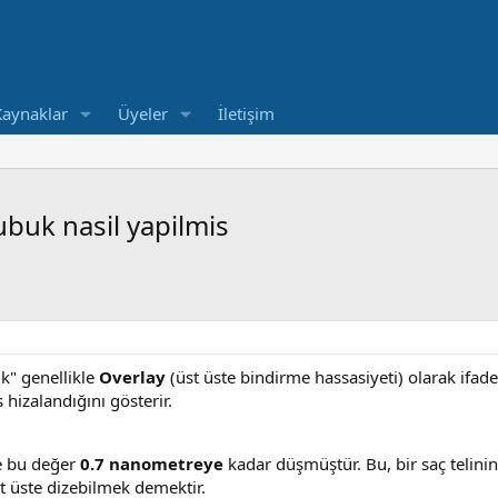
Kaynaklar
Üyeler
İletişim
ubuk nasil yapilmis
k" genellikle
Overlay
(üst üste bindirme hassasiyeti) olarak ifade e
hizalandığını gösterir.
e bu değer
0.7 nanometreye
kadar düşmüştür. Bu, bir saç telinin
t üste dizebilmek demektir.