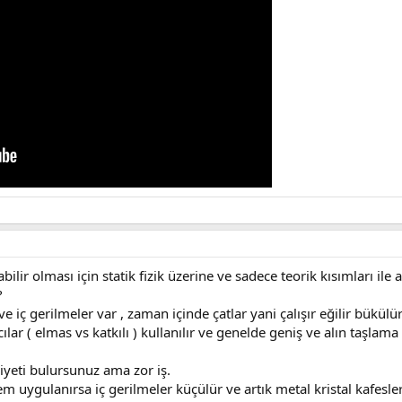
ilir olması için statik fizik üzerine ve sadece teorik kısımları ile an
?
iç gerilmeler var , zaman içinde çatlar yani çalışır eğilir bükülür 
cılar ( elmas vs katkılı ) kullanılır ve genelde geniş ve alın taşlama
yeti bulursunuz ama zor iş.
şlem uygulanırsa iç gerilmeler küçülür ve artık metal kristal kafesle