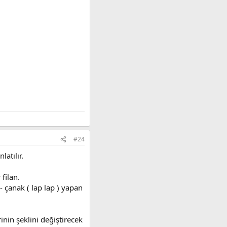
#24
latılır.
filan.
 - çanak ( lap lap ) yapan
rinin şeklini değiştirecek