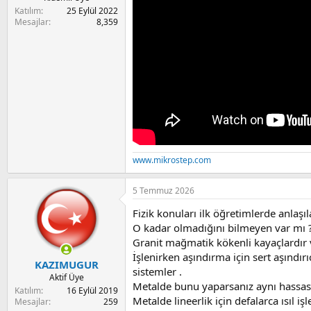
Katılım
25 Eylül 2022
Mesajlar
8,359
www.mikrostep.com
5 Temmuz 2026
Fizik konuları ilk öğretimlerde anlaşılab
O kadar olmadığını bilmeyen var mı 
Granit mağmatik kökenli kayaçlardır ve 
İşlenirken aşındırma için sert aşındırı
KAZIMUGUR
sistemler .
Aktif Üye
Metalde bunu yaparsanız aynı hassasi
Katılım
16 Eylül 2019
Metalde lineerlik için defalarca ısıl i
Mesajlar
259