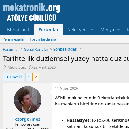
Mekatronik
Forumlar
Neler yeni
Medya
Yeni mesajlar
Forumlarda ara
Forumlar
Genel Konular
Sohbet Odası
Tarihte ilk duzlemsel yuzey hatta duz c
K
B
Mikro Step
22 Mart 2026
o
a
Önceki
1
2
n
ş
u
l
y
a
11 Nisan 2026
u
m
ASML makinelerinde "tekrarlanabilirli
b
a
a
t
katmanların birbirine ne kadar hassas 
ş
a
l
r
czorgormez
a
i
Hassasiyet:
EXE:5200 serisind
t
h
Temporary user
katmanı kusursuz bir şekilde üs