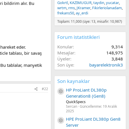
Gokrtl
KAZIMUGUR
taydin
yucatar
 bildirim alır. Bu
wrtm
rms
JKramer
Fikirleriolanadam
frekans50
ay_erdi
Toplam: 11,000 (üye: 13, misafir: 10,987)
Forum istatistikleri
Konular
9,314
 hareket eder.
Mesajlar
148,975
cle tablası, bir savaş
Üyeler
3,848
Son üye
bayarelektronik3
 Bu tablalar, manyetik
Son kaynaklar
#22
HP ProLiant DL380p
Kaynak ikon/amblem
Generation8 (Gen8)
QuickSpecs
Sercan
Güncellenme:
19 Aralık
2025
HPE ProLiant DL380p Gen8
Kaynak ikon/amblem
Server