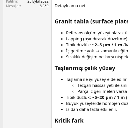
Katılım
25 Eylül 2022
Detaylı ama net:
Mesajlar
8,359
Granit tabla (surface plate
Referans ölçüm yüzeyi olarak üre
Lapping (aşındırarak düzeltme) 
Tipik düzlük:
~2–5 µm / 1 m
(ka
İç gerilme yok → zamanla eğil
Sıcaklık değişimine karşı nispete
Taşlanmış çelik yüzey​
Taşlama ile iyi yüzey elde edili
Tezgah hassasiyeti ile sınır
Parça iç gerilmeleri varsa 
Tipik düzlük:
~5–20 µm / 1 m
(
Büyük yüzeylerde homojen düzlü
Isıdan daha fazla etkilenir.
Kritik fark​