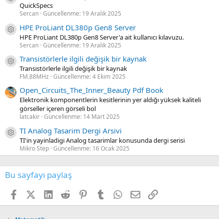
QuickSpecs
Sercan
Güncellenme:
19 Aralık 2025
HPE ProLiant DL380p Gen8 Server
Kaynak ikon/amblem
HPE ProLiant DL380p Gen8 Server'a ait kullanıcı kılavuzu.
Sercan
Güncellenme:
19 Aralık 2025
Transistörlerle ilgili değişik bir kaynak
Kaynak ikon/amblem
Transistörlerle ilgili değişik bir kaynak
FM.88MHz
Güncellenme:
4 Ekim 2025
Open_Circuits_The_Inner_Beauty Pdf Book
Elektronik komponentlerin kesitlerinin yer aldığı yüksek kaliteli
görseller içeren görseli bol
latcakir
Güncellenme:
14 Mart 2025
TI Analog Tasarim Dergi Arsivi
Kaynak ikon/amblem
TI'in yayinladigi Analog tasarimlar konusunda dergi serisi
Mikro Step
Güncellenme:
16 Ocak 2025
Bu sayfayı paylaş
Facebook
X (Twitter)
LinkedIn
Reddit
Pinterest
Tumblr
WhatsApp
E-posta
Link