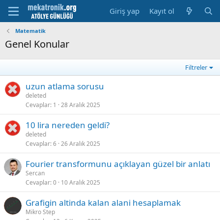
Giriş yap
Kayıt ol
Matematik
Genel Konular
Filtreler
uzun atlama sorusu
deleted
Cevaplar
1
28 Aralık 2025
10 lira nereden geldi?
deleted
Cevaplar
6
26 Aralık 2025
Fourier transformunu açıklayan güzel bir anlatı
Sercan
Cevaplar
0
10 Aralık 2025
Grafigin altinda kalan alani hesaplamak
Mikro Step