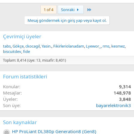
Last
1 of 4
Sonraki
Mesaj göndermek için giriş yap veya kayıt ol.
Çevrimiçi üyeler
tabs
Gökçe
ckocagil
Yasin.
Fikirleriolanadam
Lyewor_
rms
kesmez
biscuitdev
fide
Toplam: 8,414 (üye: 13, misafir: 8,401)
Forum istatistikleri
Konular
9,314
Mesajlar
148,978
Üyeler
3,848
Son üye
bayarelektronik3
Son kaynaklar
HP ProLiant DL380p Generation8 (Gen8)
Kaynak ikon/amblem