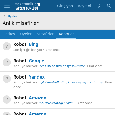
Giriş yap
Kayıt ol
Üyeler
Anlık misafirler
Herkes
Üyeler
Misafirler
Robotlar
Robot:
Bing
Son içeriğe bakıyor
Biraz önce
Robot:
Google
Konuya bakıyor
Free CAD ile step dosyasi uretme
Biraz önce
Robot:
Yandex
Konuya bakıyor
Dijital Kontrollü Güç kaynağı (Beyin Fırtınası)
Biraz
önce
Robot:
Amazon
Konuya bakıyor
Yeni güç kaynağı projesi.
Biraz önce
Robot:
Amazon