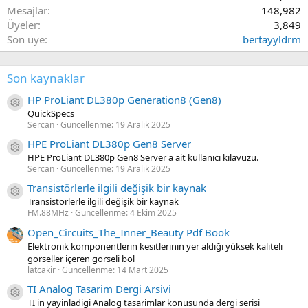
Mesajlar
148,982
Üyeler
3,849
Son üye
bertayyldrm
Son kaynaklar
HP ProLiant DL380p Generation8 (Gen8)
Kaynak ikon/amblem
QuickSpecs
Sercan
Güncellenme:
19 Aralık 2025
HPE ProLiant DL380p Gen8 Server
Kaynak ikon/amblem
HPE ProLiant DL380p Gen8 Server'a ait kullanıcı kılavuzu.
Sercan
Güncellenme:
19 Aralık 2025
Transistörlerle ilgili değişik bir kaynak
Kaynak ikon/amblem
Transistörlerle ilgili değişik bir kaynak
FM.88MHz
Güncellenme:
4 Ekim 2025
Open_Circuits_The_Inner_Beauty Pdf Book
Elektronik komponentlerin kesitlerinin yer aldığı yüksek kaliteli
görseller içeren görseli bol
latcakir
Güncellenme:
14 Mart 2025
TI Analog Tasarim Dergi Arsivi
Kaynak ikon/amblem
TI'in yayinladigi Analog tasarimlar konusunda dergi serisi