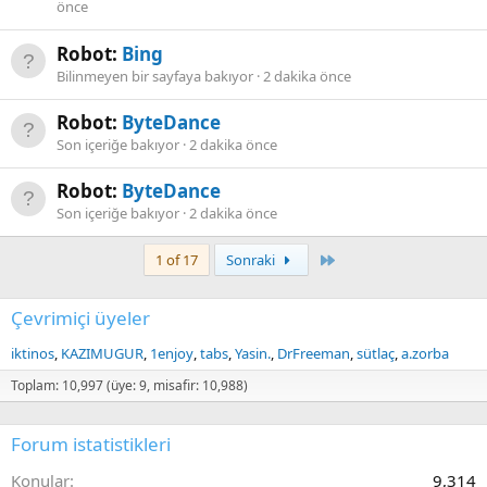
önce
Robot:
Bing
Bilinmeyen bir sayfaya bakıyor
2 dakika önce
Robot:
ByteDance
Son içeriğe bakıyor
2 dakika önce
Robot:
ByteDance
Son içeriğe bakıyor
2 dakika önce
Last
1 of 17
Sonraki
Çevrimiçi üyeler
iktinos
KAZIMUGUR
1enjoy
tabs
Yasin.
DrFreeman
sütlaç
a.zorba
Toplam: 10,997 (üye: 9, misafir: 10,988)
Forum istatistikleri
Konular
9,314