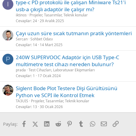
type-c PD protokolü ile çalışan Miniware Ts21'i
I
usb-a çıkışlı adaptör ile çalışır mı?
iktinos
Projeler, Tasarımlar, Teknik konular
Cevaplar
24
29 Aralık 2025
Çayı uzun süre sıcak tutmanın pratik yöntemleri
Sercan
Sohbet Odası
Cevaplar
14
14 Mart 2025
240W SUPERVOOC Adaptör için USB Type-C
P
multimetre test cihazı nereden bulunur?
prada
Test Cihazları, Laboratuvar Ekipmanları
Cevaplar
1
17 Ocak 2024
Siglent Bode Plot Testere Dişi Gürültüsünü
Python ve SCPI ile Kontrol Etmek
TA3UIS
Projeler, Tasarımlar, Teknik konular
Cevaplar
13
30 Ocak 2026
Facebook
X (Twitter)
LinkedIn
Reddit
Pinterest
Tumblr
WhatsApp
E-posta
Link
Paylaş: