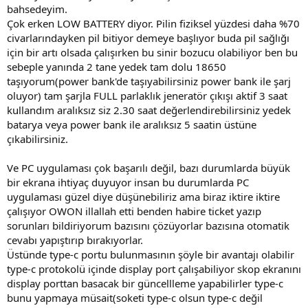
bahsedeyim.
Çok erken LOW BATTERY diyor. Pilin fiziksel yüzdesi daha %70
civarlarındayken pil bitiyor demeye başlıyor buda pil sağlığı
için bir artı olsada çalışırken bu sinir bozucu olabiliyor ben bu
sebeple yanında 2 tane yedek tam dolu 18650
taşıyorum(power bank'de taşıyabilirsiniz power bank ile şarj
oluyor) tam şarjla FULL parlaklık jeneratör çıkışı aktif 3 saat
kullandım aralıksız siz 2.30 saat değerlendirebilirsiniz yedek
batarya veya power bank ile aralıksız 5 saatin üstüne
çıkabilirsiniz.
Ve PC uygulaması çok başarılı değil, bazı durumlarda büyük
bir ekrana ihtiyaç duyuyor insan bu durumlarda PC
uygulaması güzel diye düşünebiliriz ama biraz iktire iktire
çalışıyor OWON illallah etti benden habire ticket yazıp
sorunları bildiriyorum bazısını çözüyorlar bazısına otomatik
cevabı yapıştırıp bırakıyorlar.
Üstünde type-c portu bulunmasının şöyle bir avantajı olabilir
type-c protokolü içinde display port çalışabiliyor skop ekranını
display porttan basacak bir güncellleme yapabilirler type-c
bunu yapmaya müsait(soketi type-c olsun type-c değil