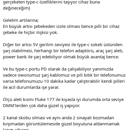
gerçeketen type-c özelliklerini taşıyor cihaz buna
değineceğim)
Gelelim artılarına;
En büyük artısı şebekeden izole olması bence pilli bir cihaz
şebeke ile hiçbir ilişkisi yok.
Diğer bir artısı 5V gerilim seviyesi ile type-c soketi üstünden
şarj olabilmesi, herhangi bir telefon adaptörü, araç şarj aleti,
power bank ile şarj edebiliyor olmak büyük avantaj bence.
Ve bu type-c portu PD olarak da çalışabiliyor yanımızda
sadece owonumuz şarj kablomuz ve pili bitik bir telefonumuz
varsa telefonumuzu 10 dakika kadar çalıştırabilir kendi pilleri
ile acil durumlarda işe yarar.
Ölçü aleti kısmı Fluke 177 ile kıyasla iyi durumda orta seviye
DMM'lerden çok daha güzel iş yapıyor.
2 kanal skobu olması ve aynı anda 2 sinayali bozmadan
kırpmadan görüntülemeside güzel boyutuna aldanmamak
lazım cihazın.