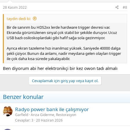
28 Kasım 2022
#8
taydin dedi ki:
Bir de sanırım bu HDS2xx lerde hardware trigger devresi var.
Ekranda görüntülenen sinyal çok stabil bir şekilde duruyor. Ucuz
USB bazlı osiloskoplardaki gibi hafif sağa sola gezinmiyor.
Ayrıca ekran tazeleme hızı inanılmaz yüksek. Saniyede 40000 dalga
şekli çiziyor. Bunun da anlamı, nadir meydana gelen olayları trigger
ile çok daha kısa sürede yakalayabilir.
Ben diyorum abi her elektronikçi bir kez owon tadı almalı
Cevaplamak için giriş yap veya kayıt ol.
Benzer konular
Radyo power bank ile çalışmıyor
Garfield
Arıza Giderme, Restorasyon
Cevaplar
3
20 Haziran 2026