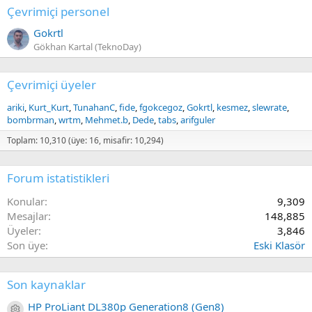
Çevrimiçi personel
Gokrtl
Gökhan Kartal (TeknoDay)
Çevrimiçi üyeler
ariki
Kurt_Kurt
TunahanC
fide
fgokcegoz
Gokrtl
kesmez
slewrate
bombrman
wrtm
Mehmet.b
Dede
tabs
arifguler
Toplam: 10,310 (üye: 16, misafir: 10,294)
Forum istatistikleri
Konular
9,309
Mesajlar
148,885
Üyeler
3,846
Son üye
Eski Klasör
Son kaynaklar
HP ProLiant DL380p Generation8 (Gen8)
Kaynak ikon/amblem