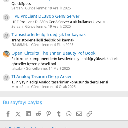
QuickSpecs
Sercan
Güncellenme:
19 Aralık 2025
HPE ProLiant DL380p Gen8 Server
Kaynak ikon/amblem
HPE ProLiant DL380p Gen8 Server'a ait kullanıcı kılavuzu.
Sercan
Güncellenme:
19 Aralık 2025
Transistörlerle ilgili değişik bir kaynak
Kaynak ikon/amblem
Transistörlerle ilgili değişik bir kaynak
FM.88MHz
Güncellenme:
4 Ekim 2025
Open_Circuits_The_Inner_Beauty Pdf Book
Elektronik komponentlerin kesitlerinin yer aldığı yüksek kaliteli
görseller içeren görseli bol
latcakir
Güncellenme:
14 Mart 2025
TI Analog Tasarim Dergi Arsivi
Kaynak ikon/amblem
TI'in yayinladigi Analog tasarimlar konusunda dergi serisi
Mikro Step
Güncellenme:
16 Ocak 2025
Bu sayfayı paylaş
Facebook
X (Twitter)
LinkedIn
Reddit
Pinterest
Tumblr
WhatsApp
E-posta
Link