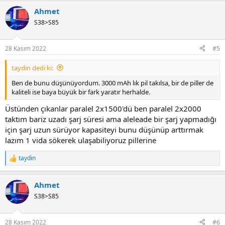
Ahmet
S38>S85
28 Kasım 2022
#5
taydin dedi ki:
Ben de bunu düşünüyordum. 3000 mAh lık pil takılsa, bir de piller de
kaliteli ise baya büyük bir fark yaratır herhalde.
Üstünden çıkanlar paralel 2x1500'dü ben paralel 2x2000
taktım bariz uzadı şarj süresi ama aleleade bir şarj yapmadığı
için şarj uzun sürüyor kapasiteyi bunu düşünüp arttırmak
lazım 1 vida sökerek ulaşabiliyoruz pillerine
taydin
R
e
a
Ahmet
c
t
S38>S85
i
o
n
28 Kasım 2022
#6