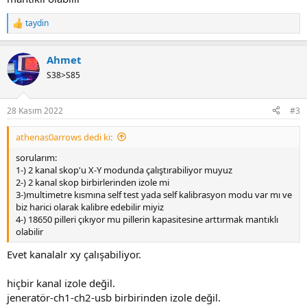
taydin
R
e
a
Ahmet
c
t
S38>S85
i
o
n
28 Kasım 2022
#3
s
:
athenas0arrows dedi ki:
sorularım:
1-) 2 kanal skop'u X-Y modunda çalıştırabiliyor muyuz
2-) 2 kanal skop birbirlerinden izole mi
3-)multimetre kısmına self test yada self kalibrasyon modu var mı ve
biz harici olarak kalibre edebilir miyiz
4-) 18650 pilleri çıkıyor mu pillerin kapasitesine arttırmak mantıklı
olabilir
Evet kanalalr xy çalışabiliyor.
hiçbir kanal izole değil.
jeneratör-ch1-ch2-usb birbirinden izole değil.