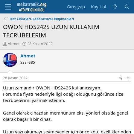
Giriş yap
Kayıt ol
Test Cihazları, Laboratuvar Ekipmanları
OWON HDS242S UZUN KULLANIM
TECRUBELERIM
K
B
Ahmet
28 Kasım 2022
o
a
n
ş
Ahmet
u
l
S38>S85
y
a
u
m
b
a
28 Kasım 2022
#1
a
t
ş
a
Uzun zamandır OWON HDS242S kullanıcısıyım.
l
r
Forumda fiyatı nedeniyle ilgi odağı olduğunu görünce size
a
i
tecrübelerimi yazmak istedim.
t
h
a
i
Genel olarak cihazdan memnunum eksi yönleri olsa'da genel
n
olarak başarılı bir cihaz.
Uzun yazı okumayı sevmeyenler için önce kötü özelliklerinden