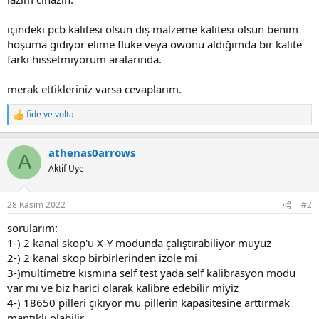
içindeki pcb kalitesi olsun dış malzeme kalitesi olsun benim
hoşuma gidiyor elime fluke veya owonu aldığımda bir kalite
farkı hissetmiyorum aralarında.
merak ettikleriniz varsa cevaplarım.
fide
ve
volta
R
e
a
athenas0arrows
c
A
t
Aktif Üye
i
o
n
28 Kasım 2022
#2
s
:
sorularım:
1-) 2 kanal skop'u X-Y modunda çalıştırabiliyor muyuz
2-) 2 kanal skop birbirlerinden izole mi
3-)multimetre kısmına self test yada self kalibrasyon modu
var mı ve biz harici olarak kalibre edebilir miyiz
4-) 18650 pilleri çıkıyor mu pillerin kapasitesine arttırmak
mantıklı olabilir