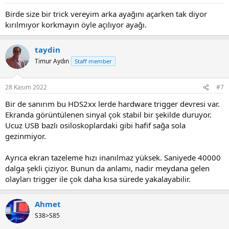
s
:
Birde size bir trick vereyim arka ayağını açarken tak diyor
kırılmıyor korkmayın öyle açılıyor ayağı.
taydin
Timur Aydın
Staff member
28 Kasım 2022
#7
Bir de sanırım bu HDS2xx lerde hardware trigger devresi var.
Ekranda görüntülenen sinyal çok stabil bir şekilde duruyor.
Ucuz USB bazlı osiloskoplardaki gibi hafif sağa sola
gezinmiyor.
Ayrıca ekran tazeleme hızı inanılmaz yüksek. Saniyede 40000
dalga şekli çiziyor. Bunun da anlamı, nadir meydana gelen
olayları trigger ile çok daha kısa sürede yakalayabilir.
Ahmet
S38>S85