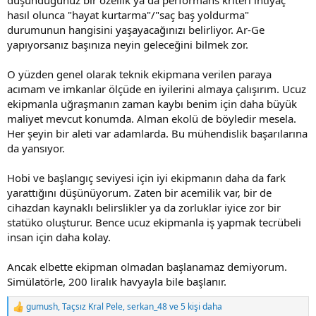
hasıl olunca "hayat kurtarma"/"saç baş yoldurma"
durumunun hangisini yaşayacağınızı belirliyor. Ar-Ge
yapıyorsanız başınıza neyin geleceğini bilmek zor.
O yüzden genel olarak teknik ekipmana verilen paraya
acımam ve imkanlar ölçüde en iyilerini almaya çalışırım. Ucuz
ekipmanla uğraşmanın zaman kaybı benim için daha büyük
maliyet mevcut konumda. Alman ekolü de böyledir mesela.
Her şeyin bir aleti var adamlarda. Bu mühendislik başarılarına
da yansıyor.
Hobi ve başlangıç seviyesi için iyi ekipmanın daha da fark
yarattığını düşünüyorum. Zaten bir acemilik var, bir de
cihazdan kaynaklı belirslikler ya da zorluklar iyice zor bir
statüko oluşturur. Bence ucuz ekipmanla iş yapmak tecrübeli
insan için daha kolay.
Ancak elbette ekipman olmadan başlanamaz demiyorum.
Simülatörle, 200 liralık havyayla bile başlanır.
gumush
,
Taçsız Kral Pele
,
serkan_48
ve 5 kişi daha
R