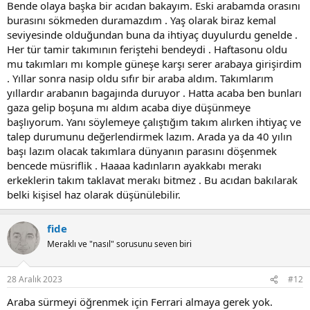
Bende olaya başka bir acıdan bakayım. Eski arabamda orasını
burasını sökmeden duramazdım . Yaş olarak biraz kemal
seviyesinde olduğundan buna da ihtiyaç duyulurdu genelde .
Her tür tamir takımının feriştehi bendeydi . Haftasonu oldu
mu takımları mı komple güneşe karşı serer arabaya girişirdim
. Yıllar sonra nasip oldu sıfır bir araba aldım. Takımlarım
yıllardır arabanın bagajında duruyor . Hatta acaba ben bunları
gaza gelip boşuna mı aldım acaba diye düşünmeye
başlıyorum. Yanı söylemeye çalıştığım takım alırken ihtiyaç ve
talep durumunu değerlendirmek lazım. Arada ya da 40 yılın
başı lazım olacak takımlara dünyanın parasını döşenmek
bencede müsriflik . Haaaa kadınların ayakkabı merakı
erkeklerin takım taklavat merakı bitmez . Bu acıdan bakılarak
belki kişisel haz olarak düşünülebilir.
fide
Meraklı ve "nasıl" sorusunu seven biri
28 Aralık 2023
#12
Araba sürmeyi öğrenmek için Ferrari almaya gerek yok.