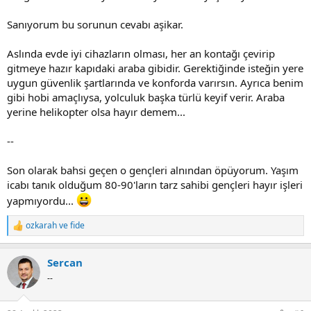
Sanıyorum bu sorunun cevabı aşikar.
Aslında evde iyi cihazların olması, her an kontağı çevirip
gitmeye hazır kapıdaki araba gibidir. Gerektiğinde isteğin yere
uygun güvenlik şartlarında ve konforda varırsın. Ayrıca benim
gibi hobi amaçlıysa, yolculuk başka türlü keyif verir. Araba
yerine helikopter olsa hayır demem...
--
Son olarak bahsi geçen o gençleri alnından öpüyorum. Yaşım
icabı tanık olduğum 80-90'ların tarz sahibi gençleri hayır işleri
yapmıyordu...
ozkarah
ve
fide
R
e
a
Sercan
c
t
--
i
o
n