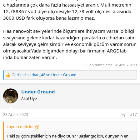
cihazlarında çok daha fazla hassasiyet aranır. Multimetrenin
12,788867 volt diye ölçmesiyle 12,78 volt ölçmesi arasında
3000 USD fark oluyorsa bana lazım olmaz.
Haa nanovolt seviyelerinde ölçümlere ihtiyacım varsa ,o bilgi
seviyesine gelene kadar kazandığım paralarla o cihazları satın
alacak seviyeye gelmişimdir ve ekonomik gücüm vardır sorun
olmayacaktır.Yada bilgimden dolayı bir firmanın ARGE lab
ında bunlar zaten vardır .
Son düzenleme:
28 Aralık 2023
Garfield
,
serkan_48
ve
Under Ground
R
e
a
Under Ground
c
t
Aktif Üye
i
o
n
28 Aralık 2023
#17
s
:
taydin dedi ki:
Peki şu görüştekiler için ne diyorsun? "Başlangıç için, dünyanın en