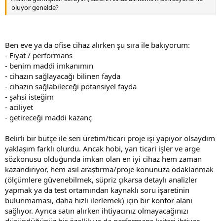
oluyor genelde?
Ben eve ya da ofise cihaz alırken şu sıra ile bakıyorum:
- Fiyat / performans
- benim maddi imkanımın
- cihazın sağlayacağı bilinen fayda
- cihazın sağlabileceği potansiyel fayda
- şahsi isteğim
- aciliyet
- getireceği maddi kazanç
Belirli bir bütçe ile seri üretim/ticari proje işi yapıyor olsaydım
yaklaşım farklı olurdu. Ancak hobi, yarı ticari işler ve arge
sözkonusu olduğunda imkan olan en iyi cihaz hem zaman
kazandırıyor, hem asıl araştırma/proje konunuza odaklanmak
(ölçümlere güvenebilmek, süpriz çıkarsa detaylı analizler
yapmak ya da test ortamından kaynaklı soru işaretinin
bulunmaması, daha hızlı ilerlemek) için bir konfor alanı
sağlıyor. Ayrıca satın alırken ihtiyacınız olmayacağınızı
düşündüğünüz bir özellik ya da performans kriteri ihtiyaç