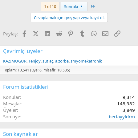
a
Last
1 of 10
Sonraki
c
t
Cevaplamak için giriş yap veya kayıt ol.
i
o
n
Facebook
X (Twitter)
LinkedIn
Reddit
Pinterest
Tumblr
WhatsApp
E-posta
Link
Paylaş:
s
:
Çevrimiçi üyeler
KAZIMUGUR
1enjoy
sütlaç
a.zorba
smyomekatronik
Toplam: 10,541 (üye: 6, misafir: 10,535)
Forum istatistikleri
Konular
9,314
Mesajlar
148,982
Üyeler
3,849
Son üye
bertayyldrm
Son kaynaklar