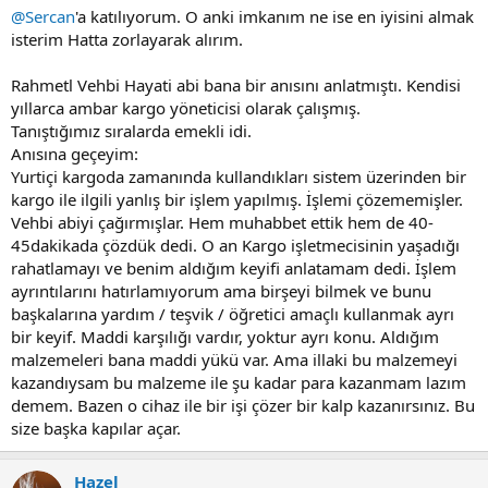
@Sercan
'a katılıyorum. O anki imkanım ne ise en iyisini almak
isterim Hatta zorlayarak alırım.
Rahmetl Vehbi Hayati abi bana bir anısını anlatmıştı. Kendisi
yıllarca ambar kargo yöneticisi olarak çalışmış.
Tanıştığımız sıralarda emekli idi.
Anısına geçeyim:
Yurtiçi kargoda zamanında kullandıkları sistem üzerinden bir
kargo ile ilgili yanlış bir işlem yapılmış. İşlemi çözememişler.
Vehbi abiyi çağırmışlar. Hem muhabbet ettik hem de 40-
45dakikada çözdük dedi. O an Kargo işletmecisinin yaşadığı
rahatlamayı ve benim aldığım keyifi anlatamam dedi. İşlem
ayrıntılarını hatırlamıyorum ama birşeyi bilmek ve bunu
başkalarına yardım / teşvik / öğretici amaçlı kullanmak ayrı
bir keyif. Maddi karşılığı vardır, yoktur ayrı konu. Aldığım
malzemeleri bana maddi yükü var. Ama illaki bu malzemeyi
kazandıysam bu malzeme ile şu kadar para kazanmam lazım
demem. Bazen o cihaz ile bir işi çözer bir kalp kazanırsınız. Bu
size başka kapılar açar.
Hazel