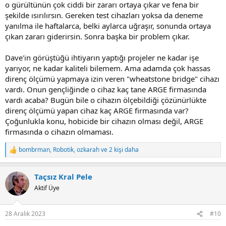
o gürültünün çok ciddi bir zararı ortaya çıkar ve fena bir
şekilde ısırılırsın. Gereken test cihazları yoksa da deneme
yanılma ile haftalarca, belki aylarca uğraşır, sonunda ortaya
çıkan zararı giderirsin. Sonra başka bir problem çıkar.
Dave'in görüştüğü ihtiyarın yaptığı projeler ne kadar işe
yarıyor, ne kadar kaliteli bilemem. Ama adamda çok hassas
direnç ölçümü yapmaya izin veren "wheatstone bridge" cihazı
vardı. Onun gençliğinde o cihaz kaç tane ARGE firmasında
vardı acaba? Bugün bile o cihazın ölçebildiği çözünürlükte
direnç ölçümü yapan cihaz kaç ARGE firmasında var?
Çoğunlukla konu, hobicide bir cihazın olması değil, ARGE
firmasında o cihazın olmaması.
bombrman
,
Robotik
,
ozkarah
ve 2 kişi daha
R
e
a
Taçsız Kral Pele
c
t
Aktif Üye
i
o
n
28 Aralık 2023
#10
s
: