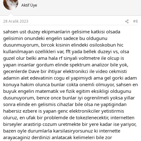
Aktif Üye
28 Aralık 2023
#8
sahsen ust duzey ekipmanlarin gelisime katkisi olsada
gelisimin onundeki engelin sadece bu oldugunu
dusunmuyorum, bircok kisinin elindeki osiloskobun hic
kullanilmayan ozellikleri var, fft yada bellek duzeyi vs, olsa
guzel olur belki ama hala rf sinyali voltmetre ile olcup is
yapan insanlar gordum elinde spektrum analizor bile yok,
gecenlerde Dave bir ihtiyar elektronikci ile video cekmisti
adamin alet edevatinin cogu el yapimiydi ama gel gorki adam
konuya hakim olunca bunlar cokta onemli olmuyor, sahsen en
buyuk engelin matematik ve fizik egitim eksikligi oldugunu
dusunuyorum, bence once bunlar iyi ogrenilmeli yoksa yillar
sonra elinde en gelismis cihazlar bile olsa ne yaptigindan
habersiz ezbere is yapan genc elektronikciler yetistirmis
oluruz, en ufak bir problemde de tokezlenecektir, internetten
birseyler arastirip cozum uretmekte bir yere kadar ise yariyor,
bazen oyle durumlarla karsilasiryorsunuz ki internette
arayacaginiz derdinizi anlatacak kelimeleri bile zor