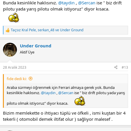
Bunda kesinlikle haklısınız.
@taydin
,
@Sercan
ise " biz drift
pilotu yada yarış pilotu olmak istiyoruz" diyor kısaca.
Taçsız Kral Pele
,
serkan_48
ve
Under Ground
R
e
a
Under Ground
c
t
Aktif Üye
i
o
n
28 Aralık 2023
#13
s
:
fide dedi ki:
Araba sürmeyi öğrenmek için Ferrari almaya gerek yok. Bunda
kesinlikle haklısınız.
@taydin
,
@Sercan
ise " biz drift pilotu yada yarış
pilotu olmak istiyoruz" diyor kısaca.
Bizim memlekette o ihtiyacı tüplü ve öfkeli , ismi kuştan bir 4
tekerli ( otomobil demek iltifat olur ) sağlıyor malesef .