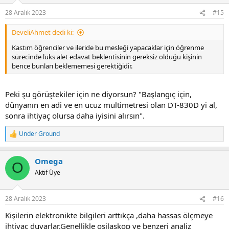
n
28 Aralık 2023
#15
s
:
DeveliAhmet dedi ki:
Kastım öğrenciler ve ileride bu mesleği yapacaklar için öğrenme
sürecinde lüks alet edavat beklentisinin gereksiz olduğu kişinin
bence bunları beklememesi gerektiğidir.
Peki şu görüştekiler için ne diyorsun? "Başlangıç için,
dünyanın en adi ve en ucuz multimetresi olan DT-830D yi al,
sonra ihtiyaç olursa daha iyisini alırsın".
Under Ground
R
e
a
Omega
c
O
t
Aktif Üye
i
o
n
28 Aralık 2023
#16
s
:
Kişilerin elektronikte bilgileri arttıkça ,daha hassas ölçmeye
ihtiyaç duyarlar.Genellikle osilaskop ve benzeri analiz