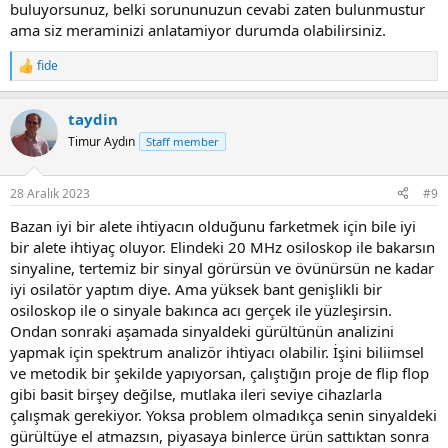
buluyorsunuz, belki sorununuzun cevabi zaten bulunmustur
ama siz meraminizi anlatamiyor durumda olabilirsiniz.
fide
R
e
a
taydin
c
t
Timur Aydın
Staff member
i
o
n
28 Aralık 2023
#9
s
:
Bazan iyi bir alete ihtiyacın olduğunu farketmek için bile iyi
bir alete ihtiyaç oluyor. Elindeki 20 MHz osiloskop ile bakarsın
sinyaline, tertemiz bir sinyal görürsün ve övünürsün ne kadar
iyi osilatör yaptım diye. Ama yüksek bant genişlikli bir
osiloskop ile o sinyale bakınca acı gerçek ile yüzleşirsin.
Ondan sonraki aşamada sinyaldeki gürültünün analizini
yapmak için spektrum analizör ihtiyacı olabilir. İşini biliimsel
ve metodik bir şekilde yapıyorsan, çalıştığın proje de flip flop
gibi basit birşey değilse, mutlaka ileri seviye cihazlarla
çalışmak gerekiyor. Yoksa problem olmadıkça senin sinyaldeki
gürültüye el atmazsın, piyasaya binlerce ürün sattıktan sonra