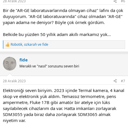
28 Aralık 2023
#6
s
:
Bir de "AR-GE laboratuvarlarında olmayan cihaz" lafını da çok
duyuyorum. "AR-GE laboratuvarında" cihaz olmadan "AR-GE"
yapan adama ne deniyor? Böyle çok örnek gördüm.
Belkide bu yüzden 50 yıllık adam akıllı markamız yok...
Robotik
,
ozkarah
ve
fide
R
e
a
fide
c
t
Meraklı ve "nasıl" sorusunu seven biri
i
o
n
28 Aralık 2023
#7
s
:
Elektroniği seven biriyim. 2023 içinde Termal kamera, 4 kanal
skop ve elektronik yük aldım. Temassız termometre, pens
ampermetre, Fluke 17B gibi amatör bir atelye için lüks
sayılabilecek cihazlarım da var. Hatta imkanları zorlayarak
SDM3055 yada biraz daha zorlayarak SDM3065 almak
niyetim var.