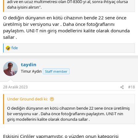
adi ve en ucuz multimetresi olan DT-830D yi al, sonra ihtiyaç olursa
daha iyisini alırsın".
O dediğin dünyanın en kötü cihazının bende 22 sene önce
üretilmiş bir versiyonu var . Daha önce fotoğraflarını
paylaştım. UNI-T nin giriş modellerini kalite olarak donunda
sallar .
fide
R
e
a
taydin
c
t
Timur Aydın
Staff member
i
o
n
28 Aralık 2023
#18
s
:
Under Ground dedi ki:
O dediğin dünyanın en kötü cihazının bende 22 sene önce üretilmiş
bir versiyonu var . Daha önce fotoğraflarını paylaştım. UNI-T nin
giriş modellerini kalite olarak donunda sallar .
Eskisini Çinliler yapmamıştır, o yüzden onun kategorisi