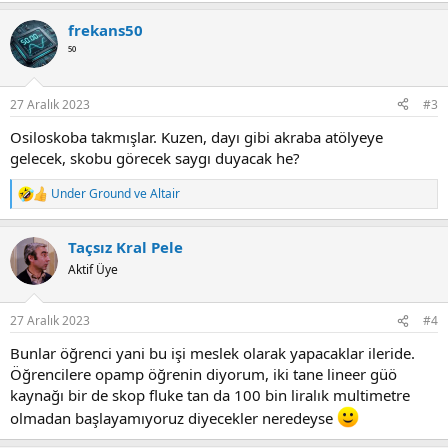
a
frekans50
c
t
⁵⁰
i
o
n
27 Aralık 2023
#3
s
:
Osiloskoba takmışlar. Kuzen, dayı gibi akraba atölyeye
gelecek, skobu görecek saygı duyacak he?
Under Ground
ve
Altair
R
e
a
Taçsız Kral Pele
c
t
Aktif Üye
i
o
n
27 Aralık 2023
#4
s
:
Bunlar öğrenci yani bu işi meslek olarak yapacaklar ileride.
Öğrencilere opamp öğrenin diyorum, iki tane lineer güö
kaynağı bir de skop fluke tan da 100 bin liralık multimetre
olmadan başlayamıyoruz diyecekler neredeyse