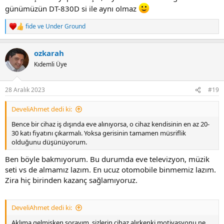
günümüzün DT-830D si ile aynı olmaz
fide
ve
Under Ground
R
e
a
ozkarah
c
t
Kıdemli Üye
i
o
n
28 Aralık 2023
#19
s
:
DeveliAhmet dedi ki:
Bence bir cihaz iş dışında eve alınıyorsa, o cihaz kendisinin en az 20-
30 katı fiyatını çıkarmalı. Yoksa gerisinin tamamen müsriflik
olduğunu düşünüyorum.
Ben böyle bakmıyorum. Bu durumda eve televizyon, müzik
seti vs de almamız lazım. En ucuz otomobile binmemiz lazım.
Zira hiç birinden kazanç sağlamıyoruz.
DeveliAhmet dedi ki:
Aklıma gelmişken sorayım, sizlerin cihaz alırkenki motivasyonu ne