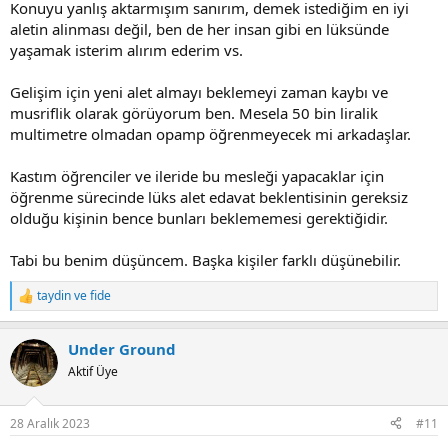
Konuyu yanlış aktarmışım sanırım, demek istediğim en iyi
aletin alinması değil, ben de her insan gibi en lüksünde
yaşamak isterim alırım ederim vs.
Gelişim için yeni alet almayı beklemeyi zaman kaybı ve
musriflik olarak görüyorum ben. Mesela 50 bin liralik
multimetre olmadan opamp öğrenmeyecek mi arkadaşlar.
Kastım öğrenciler ve ileride bu mesleği yapacaklar için
öğrenme sürecinde lüks alet edavat beklentisinin gereksiz
olduğu kişinin bence bunları beklememesi gerektiğidir.
Tabi bu benim düşüncem. Başka kişiler farklı düşünebilir.
taydin
ve
fide
R
e
a
Under Ground
c
t
Aktif Üye
i
o
n
28 Aralık 2023
#11
s
: