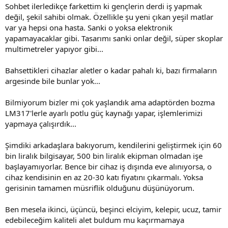
Sohbet ilerledikçe farkettim ki gençlerin derdi iş yapmak
değil, şekil sahibi olmak. Özellikle şu yeni çıkan yeşil matlar
var ya hepsi ona hasta. Sanki o yoksa elektronik
yapamayacaklar gibi. Tasarımı sanki onlar değil, süper skoplar
multimetreler yapıyor gibi...
Bahsettikleri cihazlar aletler o kadar pahalı ki, bazı firmaların
argesinde bile bunlar yok...
Bilmiyorum bizler mi çok yaşlandık ama adaptörden bozma
LM317'lerle ayarlı potlu güç kaynağı yapar, işlemlerimizi
yapmaya çalışırdık...
Şimdiki arkadaşlara bakıyorum, kendilerini geliştirmek için 60
bin liralık bilgisayar, 500 bin liralık ekipman olmadan işe
başlayamıyorlar. Bence bir cihaz iş dışında eve alınıyorsa, o
cihaz kendisinin en az 20-30 katı fiyatını çıkarmalı. Yoksa
gerisinin tamamen müsriflik olduğunu düşünüyorum.
Ben mesela ikinci, üçüncü, beşinci elciyim, kelepir, ucuz, tamir
edebileceğim kaliteli alet buldum mu kaçırmamaya