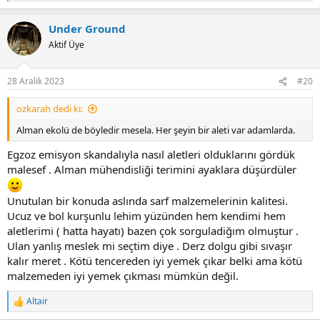
e
a
Under Ground
c
t
Aktif Üye
i
o
n
28 Aralık 2023
#20
s
:
ozkarah dedi ki:
Alman ekolü de böyledir mesela. Her şeyin bir aleti var adamlarda.
Egzoz emisyon skandalıyla nasıl aletleri olduklarını gördük
malesef . Alman mühendisliği terimini ayaklara düşürdüler
Unutulan bir konuda aslında sarf malzemelerinin kalitesi.
Ucuz ve bol kurşunlu lehim yüzünden hem kendimi hem
aletlerimi ( hatta hayatı) bazen çok sorguladiğım olmuştur .
Ulan yanlış meslek mi seçtim diye . Derz dolgu gibi sıvaşır
kalır meret . Kötü tencereden iyi yemek çıkar belki ama kötü
malzemeden iyi yemek çıkması mümkün değil.
Altair
R
e