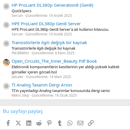
HP ProLiant DL380p Generation8 (Gen8)
Kaynak ikon/amblem
QuickSpecs
Sercan
Güncellenme:
19 Aralık 2025
HPE ProLiant DL380p Gen8 Server
Kaynak ikon/amblem
HPE ProLiant DL380p Gen8 Server'a ait kullanıcı kılavuzu.
Sercan
Güncellenme:
19 Aralık 2025
Transistörlerle ilgili değişik bir kaynak
Kaynak ikon/amblem
Transistörlerle ilgili değişik bir kaynak
FM.88MHz
Güncellenme:
4 Ekim 2025
Open_Circuits_The_Inner_Beauty Pdf Book
Elektronik komponentlerin kesitlerinin yer aldığı yüksek kaliteli
görseller içeren görseli bol
latcakir
Güncellenme:
14 Mart 2025
TI Analog Tasarim Dergi Arsivi
Kaynak ikon/amblem
TI'in yayinladigi Analog tasarimlar konusunda dergi serisi
Mikro Step
Güncellenme:
16 Ocak 2025
Bu sayfayı paylaş
Facebook
X (Twitter)
LinkedIn
Reddit
Pinterest
Tumblr
WhatsApp
E-posta
Link