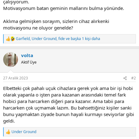
çalışıyorum.
Motivasyonum batan geminin mallarını bulma yönünde.
Aklıma gelmişken sorayım, sizlerin cihaz alırkenki
motivasyonu ne oluyor genelde?
Garfield
,
Under Ground
,
fide
ve başka 1 kişi daha
R
e
a
volta
c
t
Aktif Üye
i
o
n
27 Aralık 2023
#2
s
:
Elbetteki çok pahalı uçuk cihazlara gerek yok ama bir işi hobi
olarak yapanla o işten para kazanan arasındaki temel fark
hobici para harcarken diğeri para kazanır. Ama tabii para
harcarken çok uçmamak lazım. Bu bahsettiğiniz kişiler sanki
bunu yapmaktan ziyade bunun hayali kurmayı seviyorlar gibi
geldi.
Under Ground
R
e