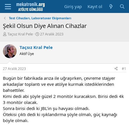
Giriş yap
Kayıt ol
Test Cihazları, Laboratuvar Ekipmanları
Şekil Olsun Diye Alınan Cihazlar
K
B
Taçsız Kral Pele
27 Aralık 2023
o
a
n
ş
Taçsız Kral Pele
u
l
Aktif Üye
y
a
u
m
b
a
27 Aralık 2023
#1
a
t
ş
a
Bugün bir fabrikada arıza ile uğraşırken, çevreme stajyer
l
r
arkadaşlar toplantı ve eve atölye kurmak istediklerinden
a
i
bahsettiler.
t
h
Kimi dedi abi şöyle güzel 2 monitör kuracaksın. Birisi dedi 4k
a
i
n
3 monitör olacak.
Sonra birisi dedi ki JBL'in şu havyası olmadı.
Ötekisi çıktı dedi ki ışıklandırma şöyle olmalı, güç kaynağı
böyle olmalı.