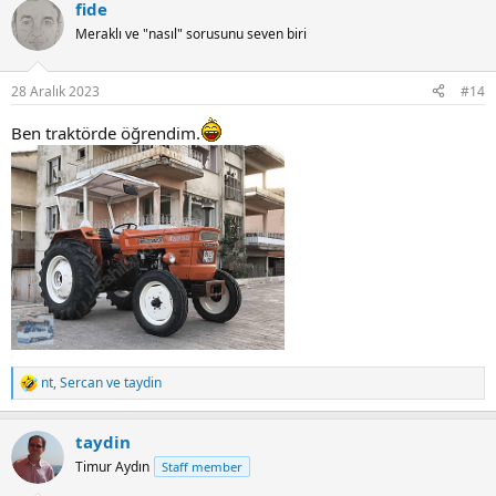
fide
Meraklı ve "nasıl" sorusunu seven biri
28 Aralık 2023
#14
Ben traktörde öğrendim.
nt
,
Sercan
ve
taydin
R
e
a
taydin
c
t
Timur Aydın
Staff member
i
o