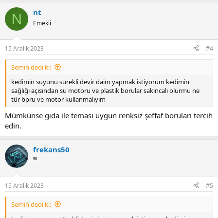
a
nt
c
N
t
Emekli
i
o
n
15 Aralık 2023
#4
s
:
Semih dedi ki:
kedimin suyunu sürekli devir daim yapmak istiyorum kedimin
sağlığı açısından su motoru ve plastik borular sakıncalı olurmu ne
tür bpru ve motor kullanmalıyım
Mümkünse gıda ile teması uygun renksiz şeffaf boruları tercih
edin.
frekans50
⁵⁰
15 Aralık 2023
#5
Semih dedi ki: