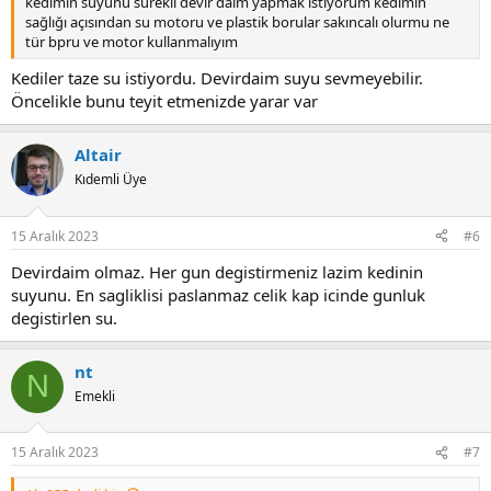
kedimin suyunu sürekli devir daim yapmak istiyorum kedimin
sağlığı açısından su motoru ve plastik borular sakıncalı olurmu ne
tür bpru ve motor kullanmalıyım
Kediler taze su istiyordu. Devirdaim suyu sevmeyebilir.
Öncelikle bunu teyit etmenizde yarar var
Altair
Kıdemli Üye
15 Aralık 2023
#6
Devirdaim olmaz. Her gun degistirmeniz lazim kedinin
suyunu. En sagliklisi paslanmaz celik kap icinde gunluk
degistirlen su.
nt
N
Emekli
15 Aralık 2023
#7