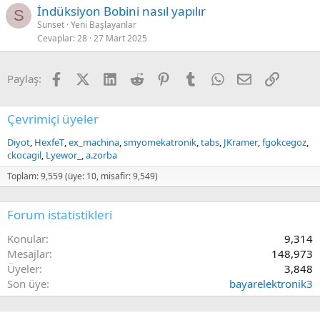
İndüksiyon Bobini nasıl yapılır
S
Sunset
Yeni Başlayanlar
Cevaplar
28
27 Mart 2025
Facebook
X (Twitter)
LinkedIn
Reddit
Pinterest
Tumblr
WhatsApp
E-posta
Link
Paylaş:
Çevrimiçi üyeler
Diyot
HexfeT
ex_machina
smyomekatronik
tabs
JKramer
fgokcegoz
ckocagil
Lyewor_
a.zorba
Toplam: 9,559 (üye: 10, misafir: 9,549)
Forum istatistikleri
Konular
9,314
Mesajlar
148,973
Üyeler
3,848
Son üye
bayarelektronik3