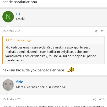
patide paralarlar onu.
nt
N
Emekli
15 Aralık 2023
#9
Alt 255 dedi ki:
Hic kedi beslememssin evde. Ya da miskin yastik gibi birseydi
herhalde seninki. Benim tum kedilerim evi yikan, debelenen
yaratiklardi. Comlek falan koy, "bu ne la? bu ne?" deyip iki patide
paralarlar onu.
haklısın hiç evde yok bahçedeler hepsi
fide
Meraklı ve "nasıl" sorusunu seven biri
15 Aralık 2023
#10