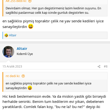
Alt 255 dedi ki:
Devirdaim olmaz. Her gun degistirmeniz lazim kedinin suyunu. En
sagliklisi paslanmaz celik kap icinde gunluk degistirlen su.
en sağlıklısı pişmiş topraktır çelik ne yav sende kedileri iyice
sanayileştirdin
Altair
R
e
a
Altair
c
t
Kıdemli Üye
i
o
n
15 Aralık 2023
#8
s
:
nt dedi ki:
en sağlıklısı pişmiş topraktır çelik ne yav sende kedileri iyice
sanayileştirdin
Hic kedi beslememssin evde. Ya da miskin yastik gibi birseydi
herhalde seninki. Benim tum kedilerim evi yikan, debelenen
yaratiklardi. Comlek falan koy, "bu ne la? bu ne?" deyip iki