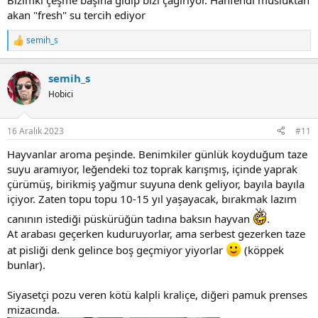
Bizimki çeşme başına gidip bizi çağırıyor. Hanfendi musluktan
akan "fresh" su tercih ediyor
semih_s
R
e
a
semih_s
c
t
Hobici
i
o
n
16 Aralık 2023
#11
s
:
Hayvanlar aroma peşinde. Benimkiler günlük koyduğum taze
suyu aramıyor, leğendeki toz toprak karışmış, içinde yaprak
çürümüş, birikmiş yağmur suyuna denk geliyor, bayıla bayıla
içiyor. Zaten topu topu 10-15 yıl yaşayacak, bırakmak lazım
canının istediği püskürüğün tadına baksın hayvan
.
At arabası geçerken kuduruyorlar, ama serbest gezerken taze
at pisliği denk gelince boş geçmiyor yiyorlar
(köppek
bunlar).
Siyasetçi pozu veren kötü kalpli kraliçe, diğeri pamuk prenses
mizacında.