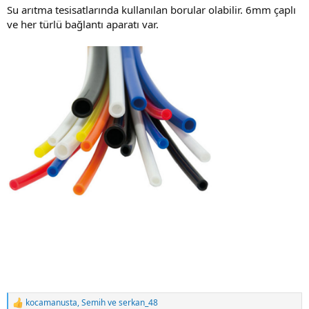
Su arıtma tesisatlarında kullanılan borular olabilir. 6mm çaplı
ve her türlü bağlantı aparatı var.
kocamanusta
,
Semih
ve
serkan_48
R