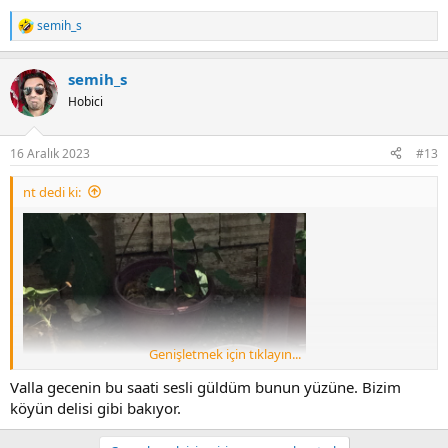
semih_s
R
e
a
semih_s
c
t
Hobici
i
o
n
16 Aralık 2023
#13
s
:
nt dedi ki:
Genişletmek için tıklayın...
Valla gecenin bu saati sesli güldüm bunun yüzüne. Bizim
köyün delisi gibi bakıyor.