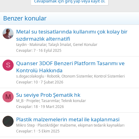
Cevaplamak için giriş yap veya kayıt ol.
Benzer konular
Metal su tesisatlarında kullanımı çok kolay bir
sızdırmazlık alternatifi
taydin
Makinalar, Talaşlı İmalat, Genel Konular
Cevaplar
7
16 Eylül 2025
Quanser 3DOF Benzeri Platform Tasarımı ve
S
Kontrolü Hakkında
s.dogacolakoglu
Robotik, Otonom Sistemler, Kontrol Sistemleri
Cevaplar
10
7 Şubat 2026
Su seviye Prob Şematik hk
M
M_B
Projeler, Tasarımlar, Teknik konular
Cevaplar
18
19 Mart 2026
Plastik malzemelerin metal ile kaplanmasi
Mikro Step
Plastik/diğer malzeme, ekipman tedarik kaynakları
Cevaplar
1
5 Ekim 2025