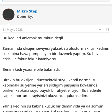
e
a
Mikro Step
c
t
Kıdemli Üye
i
o
n
11 Mayıs 2023
#3
s
:
Bu kedileri anlamak mumkun degil.
Zamaninda oksijen seviyesi yuksek su olusturmak icin kedinin
su kabina hava pompalayan bir duzenek yaptim. Su hava
etkisi ile fokur fokur kayniyordu.
Benim kedi yuzune bile bakmadi.
Birakin bu oksijenli duzenekteki suyu, kendi normal su
kabindaki su yerine yerleri sildigim paspasin kovasinda
biriken kapkara suyu buyuk bir afiyetle iciyor. Bu nedenle
saglikli hortum arayisinizi okuyunca gulumsedim.
Yalniz kedinin su kabina kucuk bir demir vida ya da somun
koyarsaniz suda olusan pas kokusu kedi icin cazip oluyor.