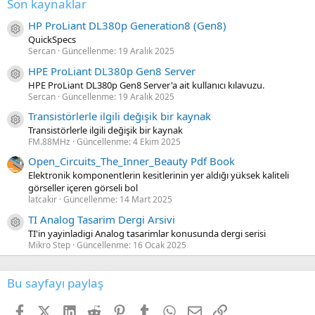
Son kaynaklar
HP ProLiant DL380p Generation8 (Gen8)
Kaynak ikon/amblem
QuickSpecs
Sercan
Güncellenme:
19 Aralık 2025
HPE ProLiant DL380p Gen8 Server
Kaynak ikon/amblem
HPE ProLiant DL380p Gen8 Server'a ait kullanıcı kılavuzu.
Sercan
Güncellenme:
19 Aralık 2025
Transistörlerle ilgili değişik bir kaynak
Kaynak ikon/amblem
Transistörlerle ilgili değişik bir kaynak
FM.88MHz
Güncellenme:
4 Ekim 2025
Open_Circuits_The_Inner_Beauty Pdf Book
Elektronik komponentlerin kesitlerinin yer aldığı yüksek kaliteli
görseller içeren görseli bol
latcakir
Güncellenme:
14 Mart 2025
TI Analog Tasarim Dergi Arsivi
Kaynak ikon/amblem
TI'in yayinladigi Analog tasarimlar konusunda dergi serisi
Mikro Step
Güncellenme:
16 Ocak 2025
Bu sayfayı paylaş
Facebook
X (Twitter)
LinkedIn
Reddit
Pinterest
Tumblr
WhatsApp
E-posta
Link