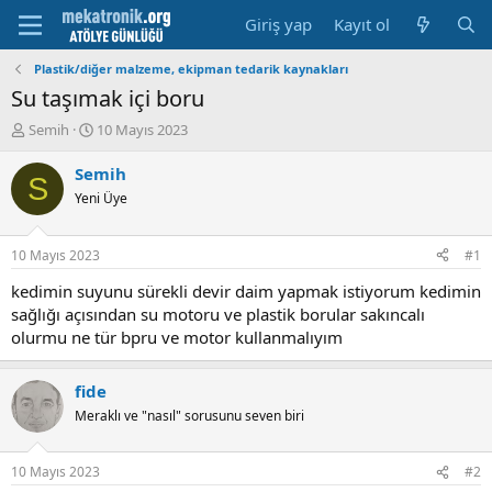
Giriş yap
Kayıt ol
Plastik/diğer malzeme, ekipman tedarik kaynakları
Su taşımak içi boru
K
B
Semih
10 Mayıs 2023
o
a
n
ş
Semih
S
u
l
Yeni Üye
y
a
u
m
b
a
10 Mayıs 2023
#1
a
t
ş
a
kedimin suyunu sürekli devir daim yapmak istiyorum kedimin
l
r
sağlığı açısından su motoru ve plastik borular sakıncalı
a
i
olurmu ne tür bpru ve motor kullanmalıyım
t
h
a
i
n
fide
Meraklı ve "nasıl" sorusunu seven biri
10 Mayıs 2023
#2