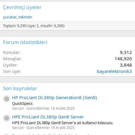
Çevrimiçi üyeler
yucatar
tekmen
Toplam: 9,290 (üye: 2, misafir: 9,288)
Forum istatistikleri
Konular
9,312
Mesajlar
148,920
Üyeler
3,848
Son üye
bayarelektronik3
Son kaynaklar
HP ProLiant DL380p Generation8 (Gen8)
Kaynak ikon/amblem
QuickSpecs
Sercan
Güncellenme:
19 Aralık 2025
HPE ProLiant DL380p Gen8 Server
Kaynak ikon/amblem
HPE ProLiant DL380p Gen8 Server'a ait kullanıcı kılavuzu.
Sercan
Güncellenme:
19 Aralık 2025