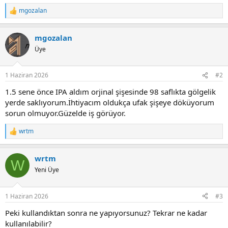
mgozalan
R
e
a
mgozalan
c
t
Üye
i
o
n
1 Haziran 2026
#2
s
:
1.5 sene önce IPA aldım orjinal şişesinde 98 saflıkta gölgelik
yerde saklıyorum.İhtiyacım oldukça ufak şişeye döküyorum
sorun olmuyor.Güzelde iş görüyor.
wrtm
R
e
a
wrtm
c
W
t
Yeni Üye
i
o
n
1 Haziran 2026
#3
s
:
Peki kullandıktan sonra ne yapıyorsunuz? Tekrar ne kadar
kullanılabilir?