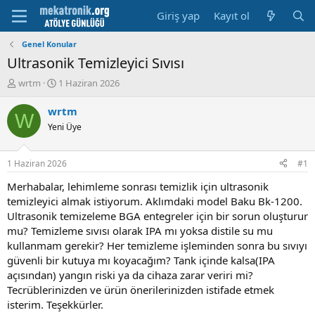
Giriş yap
Kayıt ol
Genel Konular
Ultrasonik Temizleyici Sıvısı
K
B
wrtm
1 Haziran 2026
o
a
n
ş
wrtm
W
u
l
Yeni Üye
y
a
u
m
b
a
1 Haziran 2026
#1
a
t
ş
a
Merhabalar, lehimleme sonrası temizlik için ultrasonik
l
r
temizleyici almak istiyorum. Aklımdaki model Baku Bk-1200.
a
i
Ultrasonik temizeleme BGA entegreler için bir sorun oluşturur
t
h
mu? Temizleme sıvısı olarak IPA mı yoksa distile su mu
a
i
kullanmam gerekir? Her temizleme işleminden sonra bu sıvıyı
n
güvenli bir kutuya mı koyacağım? Tank içinde kalsa(IPA
açısından) yangın riski ya da cihaza zarar veriri mi?
Tecrüblerinizden ve ürün önerilerinizden istifade etmek
isterim. Teşekkürler.