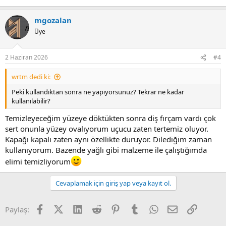
mgozalan
Üye
2 Haziran 2026
#4
wrtm dedi ki:
Peki kullandıktan sonra ne yapıyorsunuz? Tekrar ne kadar
kullanılabilir?
Temizleyeceğim yüzeye döktükten sonra diş fırçam vardı çok
sert onunla yüzey ovalıyorum uçucu zaten tertemiz oluyor.
Kapağı kapalı zaten aynı özellikte duruyor. Dilediğim zaman
kullanıyorum. Bazende yağlı gibi malzeme ile çalıştığımda
elimi temizliyorum
Cevaplamak için giriş yap veya kayıt ol.
Facebook
X (Twitter)
LinkedIn
Reddit
Pinterest
Tumblr
WhatsApp
E-posta
Link
Paylaş: