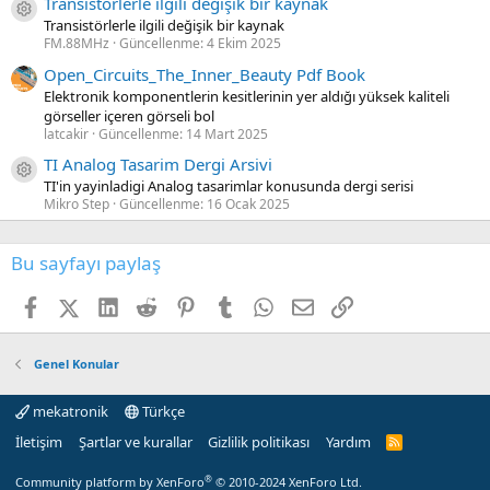
Transistörlerle ilgili değişik bir kaynak
Kaynak ikon/amblem
Transistörlerle ilgili değişik bir kaynak
FM.88MHz
Güncellenme:
4 Ekim 2025
Open_Circuits_The_Inner_Beauty Pdf Book
Elektronik komponentlerin kesitlerinin yer aldığı yüksek kaliteli
görseller içeren görseli bol
latcakir
Güncellenme:
14 Mart 2025
TI Analog Tasarim Dergi Arsivi
Kaynak ikon/amblem
TI'in yayinladigi Analog tasarimlar konusunda dergi serisi
Mikro Step
Güncellenme:
16 Ocak 2025
Bu sayfayı paylaş
Facebook
X (Twitter)
LinkedIn
Reddit
Pinterest
Tumblr
WhatsApp
E-posta
Link
Genel Konular
mekatronik
Türkçe
İletişim
Şartlar ve kurallar
Gizlilik politikası
Yardım
R
S
S
®
Community platform by XenForo
© 2010-2024 XenForo Ltd.