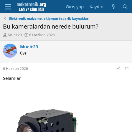
Giriş yap
Kayıt ol
Elektronik malzeme, ekipman tedarik kaynakları
Bu kameralardan nerede bulurum?
K
B
Mucit23
6 Haziran 2026
o
a
n
ş
Mucit23
u
l
Üye
y
a
u
m
b
a
6 Haziran 2026
#1
a
t
ş
a
Selamlar
l
r
a
i
t
h
a
i
n