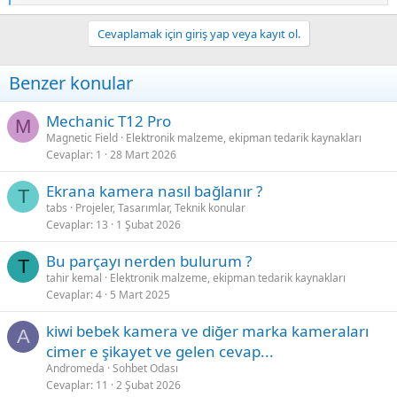
e
a
Cevaplamak için giriş yap veya kayıt ol.
c
t
i
Benzer konular
o
n
s
Mechanic T12 Pro
M
:
Magnetic Field
Elektronik malzeme, ekipman tedarik kaynakları
Cevaplar
1
28 Mart 2026
Ekrana kamera nasıl bağlanır ?
T
tabs
Projeler, Tasarımlar, Teknik konular
Cevaplar
13
1 Şubat 2026
Bu parçayı nerden bulurum ?
T
tahir kemal
Elektronik malzeme, ekipman tedarik kaynakları
Cevaplar
4
5 Mart 2025
kiwi bebek kamera ve diğer marka kameraları
A
cimer e şikayet ve gelen cevap...
Andromeda
Sohbet Odası
Cevaplar
11
2 Şubat 2026