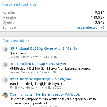
Forum istatistikleri
Konular
9,314
Mesajlar
148,937
Üyeler
3,848
Son üye
bayarelektronik3
Son kaynaklar
HP ProLiant DL380p Generation8 (Gen8)
Kaynak ikon/amblem
QuickSpecs
Sercan
Güncellenme:
19 Aralık 2025
HPE ProLiant DL380p Gen8 Server
Kaynak ikon/amblem
HPE ProLiant DL380p Gen8 Server'a ait kullanıcı kılavuzu.
Sercan
Güncellenme:
19 Aralık 2025
Transistörlerle ilgili değişik bir kaynak
Kaynak ikon/amblem
Transistörlerle ilgili değişik bir kaynak
FM.88MHz
Güncellenme:
4 Ekim 2025
Open_Circuits_The_Inner_Beauty Pdf Book
Elektronik komponentlerin kesitlerinin yer aldığı yüksek kaliteli
görseller içeren görseli bol