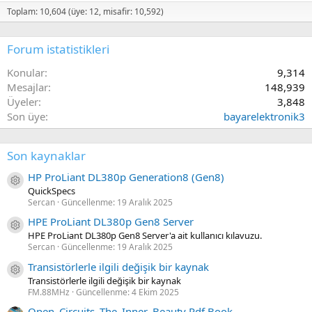
Toplam: 10,604 (üye: 12, misafir: 10,592)
Forum istatistikleri
Konular
9,314
Mesajlar
148,939
Üyeler
3,848
Son üye
bayarelektronik3
Son kaynaklar
HP ProLiant DL380p Generation8 (Gen8)
Kaynak ikon/amblem
QuickSpecs
Sercan
Güncellenme:
19 Aralık 2025
HPE ProLiant DL380p Gen8 Server
Kaynak ikon/amblem
HPE ProLiant DL380p Gen8 Server'a ait kullanıcı kılavuzu.
Sercan
Güncellenme:
19 Aralık 2025
Transistörlerle ilgili değişik bir kaynak
Kaynak ikon/amblem
Transistörlerle ilgili değişik bir kaynak
FM.88MHz
Güncellenme:
4 Ekim 2025
Open_Circuits_The_Inner_Beauty Pdf Book