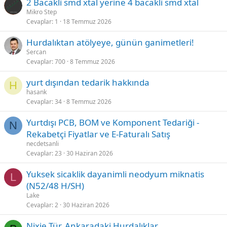
2 Bacakli smd xtal yerine 4 bacakli smd xtal
Mikro Step
Cevaplar
1
18 Temmuz 2026
Hurdalıktan atölyeye, günün ganimetleri!
Sercan
Cevaplar
700
8 Temmuz 2026
yurt dışından tedarik hakkında
H
hasank
Cevaplar
34
8 Temmuz 2026
Yurtdışı PCB, BOM ve Komponent Tedariği -
N
Rekabetçi Fiyatlar ve E-Faturalı Satış
necdetsanli
Cevaplar
23
30 Haziran 2026
Yuksek sicaklik dayanimli neodyum miknatis
L
(N52/48 H/SH)
Lake
Cevaplar
2
30 Haziran 2026
Nixie Tür, Ankaradaki Hurdalıklar