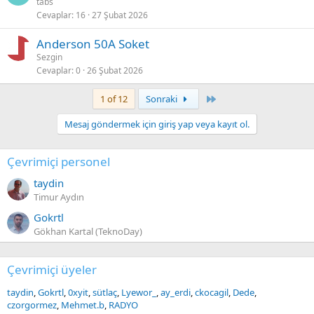
tabs
Cevaplar
16
27 Şubat 2026
Anderson 50A Soket
Sezgin
Cevaplar
0
26 Şubat 2026
Last
1 of 12
Sonraki
Mesaj göndermek için giriş yap veya kayıt ol.
Çevrimiçi personel
taydin
Timur Aydın
Gokrtl
Gökhan Kartal (TeknoDay)
Çevrimiçi üyeler
taydin
Gokrtl
0xyit
sütlaç
Lyewor_
ay_erdi
ckocagil
Dede
czorgormez
Mehmet.b
RADYO