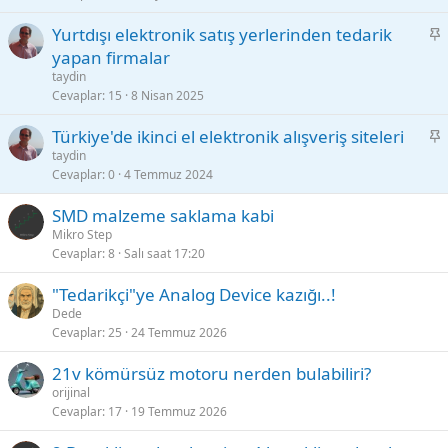
i
S
Yurtdışı elektronik satış yerlerinden tedarik
t
a
yapan firmalar
b
taydin
i
Cevaplar
15
8 Nisan 2025
t
S
Türkiye'de ikinci el elektronik alışveriş siteleri
a
taydin
Cevaplar
0
4 Temmuz 2024
b
i
SMD malzeme saklama kabi
t
Mikro Step
Cevaplar
8
Salı saat 17:20
"Tedarikçi"ye Analog Device kazığı..!
Dede
Cevaplar
25
24 Temmuz 2026
21v kömürsüz motoru nerden bulabiliri?
orijinal
Cevaplar
17
19 Temmuz 2026