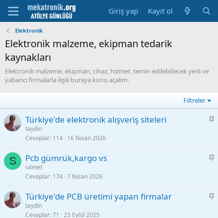
Giriş yap
Kayıt ol
Elektronik
Elektronik malzeme, ekipman tedarik
kaynakları
Elektronik malzeme, ekipman, cihaz, hizmet, temin edilebiliecek yerli ve
yabancı firmalarla ilgili buraya konu açalım.
Filtreler
S
Türkiye'de elektronik alışveriş siteleri
a
taydin
Cevaplar
114
16 Nisan 2026
b
i
S
Pcb gümrük,kargo vs
t
S
a
s4met
Cevaplar
174
7 Nisan 2026
b
i
S
Türkiye'de PCB üretimi yapan firmalar
t
a
taydin
Cevaplar
71
23 Eylül 2025
b