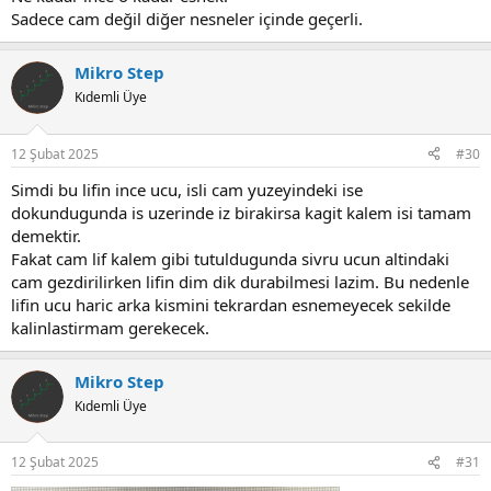
Sadece cam değil diğer nesneler içinde geçerli.
Mikro Step
Kıdemli Üye
12 Şubat 2025
#30
Simdi bu lifin ince ucu, isli cam yuzeyindeki ise
dokundugunda is uzerinde iz birakirsa kagit kalem isi tamam
demektir.
Fakat cam lif kalem gibi tutuldugunda sivru ucun altindaki
cam gezdirilirken lifin dim dik durabilmesi lazim. Bu nedenle
lifin ucu haric arka kismini tekrardan esnemeyecek sekilde
kalinlastirmam gerekecek.
Mikro Step
Kıdemli Üye
12 Şubat 2025
#31