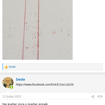
Dede
R
e
a
Dede
c
t
https://www.facebook.com/End.El.San.Ltd.Sti
i
o
n
12 Şubat 2025
#29
s
:
Ne kadar ince o kadar esnek.