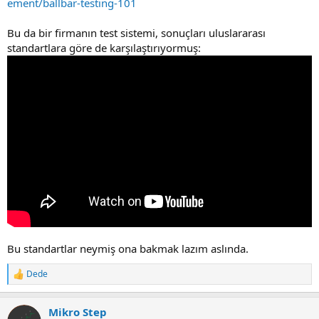
ement/ballbar-testing-101
Bu da bir firmanın test sistemi, sonuçları uluslararası
standartlara göre de karşılaştırıyormuş:
Bu standartlar neymiş ona bakmak lazım aslında.
Dede
R
e
a
Mikro Step
c