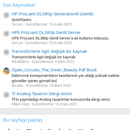
Son kaynaklar
HP ProLiant DL380p Generation8 (Gen8)
Kaynak ikon/amblem
QuickSpecs
Sercan
Güncellenme:
19 Aralık 2025
HPE ProLiant DL380p Gen8 Server
Kaynak ikon/amblem
HPE ProLiant DL380p Gen8 Server'a ait kullanıcı kılavuzu.
Sercan
Güncellenme:
19 Aralık 2025
Transistörlerle ilgili değişik bir kaynak
Kaynak ikon/amblem
Transistörlerle ilgili değişik bir kaynak
FM.88MHz
Güncellenme:
4 Ekim 2025
Open_Circuits_The_Inner_Beauty Pdf Book
Elektronik komponentlerin kesitlerinin yer aldığı yüksek kaliteli
görseller içeren görseli bol
latcakir
Güncellenme:
14 Mart 2025
TI Analog Tasarim Dergi Arsivi
Kaynak ikon/amblem
TI'in yayinladigi Analog tasarimlar konusunda dergi serisi
Mikro Step
Güncellenme:
16 Ocak 2025
Bu sayfayı paylaş