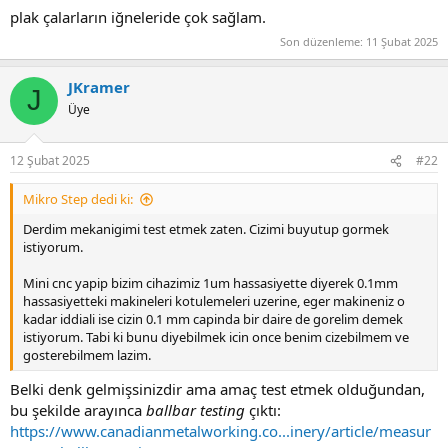
plak çalarların iğneleride çok sağlam.
Son düzenleme:
11 Şubat 2025
JKramer
J
Üye
12 Şubat 2025
#22
Mikro Step dedi ki:
Derdim mekanigimi test etmek zaten. Cizimi buyutup gormek
istiyorum.
Mini cnc yapip bizim cihazimiz 1um hassasiyette diyerek 0.1mm
hassasiyetteki makineleri kotulemeleri uzerine, eger makineniz o
kadar iddiali ise cizin 0.1 mm capinda bir daire de gorelim demek
istiyorum. Tabi ki bunu diyebilmek icin once benim cizebilmem ve
gosterebilmem lazim.
Belki denk gelmişsinizdir ama amaç test etmek olduğundan,
bu şekilde arayınca
ballbar testing
çıktı:
https://www.canadianmetalworking.co...inery/article/measur