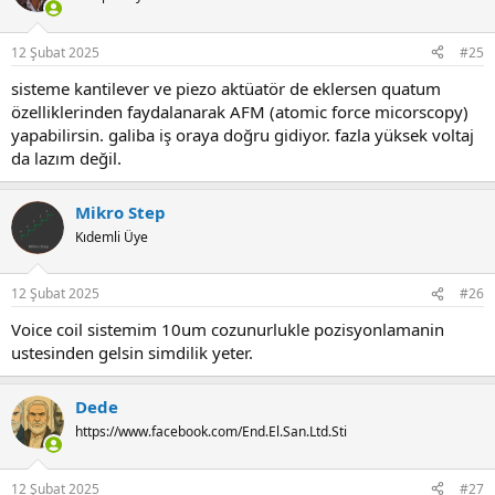
12 Şubat 2025
#25
sisteme kantilever ve piezo aktüatör de eklersen quatum
özelliklerinden faydalanarak AFM (atomic force micorscopy)
yapabilirsin. galiba iş oraya doğru gidiyor. fazla yüksek voltaj
da lazım değil.
Mikro Step
Kıdemli Üye
12 Şubat 2025
#26
Voice coil sistemim 10um cozunurlukle pozisyonlamanin
ustesinden gelsin simdilik yeter.
Dede
https://www.facebook.com/End.El.San.Ltd.Sti
12 Şubat 2025
#27