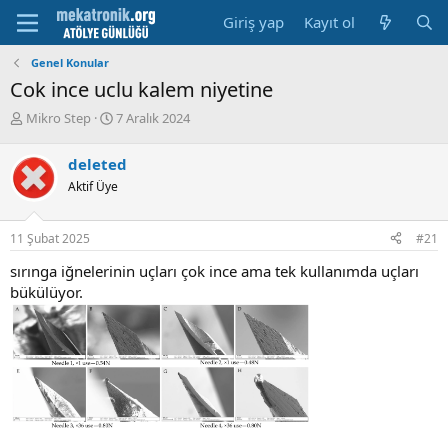
Giriş yap
Kayıt ol
Genel Konular
Cok ince uclu kalem niyetine
K
B
Mikro Step
7 Aralık 2024
o
a
n
ş
deleted
u
l
Aktif Üye
y
a
u
m
b
a
11 Şubat 2025
#21
a
t
ş
a
sırınga iğnelerinin uçları çok ince ama tek kullanımda uçları
l
r
bükülüyor.
a
i
t
h
a
i
n