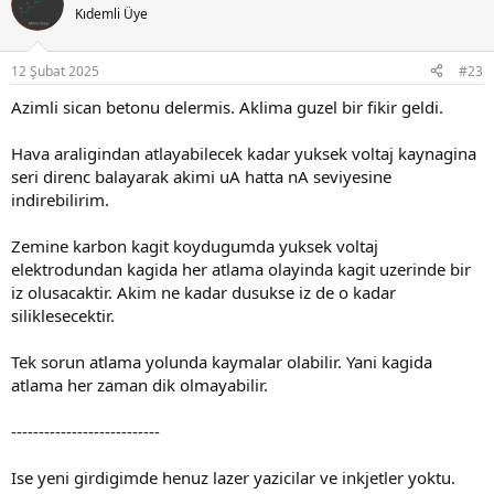
t
Kıdemli Üye
i
o
n
12 Şubat 2025
#23
s
:
Azimli sican betonu delermis. Aklima guzel bir fikir geldi.
Hava araligindan atlayabilecek kadar yuksek voltaj kaynagina
seri direnc balayarak akimi uA hatta nA seviyesine
indirebilirim.
Zemine karbon kagit koydugumda yuksek voltaj
elektrodundan kagida her atlama olayinda kagit uzerinde bir
iz olusacaktir. Akim ne kadar dusukse iz de o kadar
siliklesecektir.
Tek sorun atlama yolunda kaymalar olabilir. Yani kagida
atlama her zaman dik olmayabilir.
---------------------------
Ise yeni girdigimde henuz lazer yazicilar ve inkjetler yoktu.