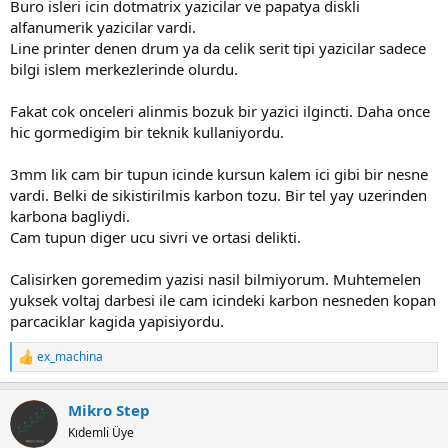
Buro isleri icin dotmatrix yazicilar ve papatya diskli
alfanumerik yazicilar vardi.
Line printer denen drum ya da celik serit tipi yazicilar sadece
bilgi islem merkezlerinde olurdu.
Fakat cok onceleri alinmis bozuk bir yazici ilgincti. Daha once
hic gormedigim bir teknik kullaniyordu.
3mm lik cam bir tupun icinde kursun kalem ici gibi bir nesne
vardi. Belki de sikistirilmis karbon tozu. Bir tel yay uzerinden
karbona bagliydi.
Cam tupun diger ucu sivri ve ortasi delikti.
Calisirken goremedim yazisi nasil bilmiyorum. Muhtemelen
yuksek voltaj darbesi ile cam icindeki karbon nesneden kopan
parcaciklar kagida yapisiyordu.
ex_machina
R
e
a
Mikro Step
c
t
Kıdemli Üye
i