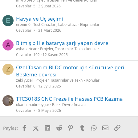
Mikro Step
İşletim Sistemleri ve Genel Konular
Cevaplar
5
3 Şubat 2026
Havya ve Uç seçimi
E
erenim0
Test Cihazları, Laboratuvar Ekipmanları
Cevaplar
7
31 Mart 2026
Bitmiş pil ile batarya şarjı yapan devre
A
ayhanarican
Projeler, Tasarımlar, Teknik konular
Cevaplar
192
12 Kasım 2025
Özel Tasarım BLDC motor için sürücü ve geri
Z
Besleme devresi
zeki yücel
Projeler, Tasarımlar ve Teknik Konular
Cevaplar
0
12 Eylül 2025
TTC3018S CNC Freze ile Hassas PCB Kazıma
okanbahadirsoygur
Baskı Devre İmalatı
Cevaplar
7
8 Mayıs 2026
Facebook
X (Twitter)
LinkedIn
Reddit
Pinterest
Tumblr
WhatsApp
E-posta
Link
Paylaş: