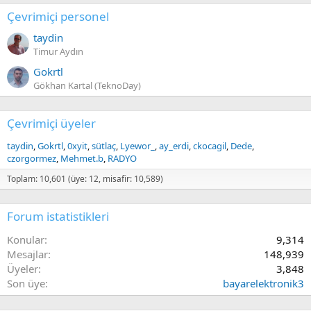
Çevrimiçi personel
taydin
Timur Aydın
Gokrtl
Gökhan Kartal (TeknoDay)
Çevrimiçi üyeler
taydin
Gokrtl
0xyit
sütlaç
Lyewor_
ay_erdi
ckocagil
Dede
czorgormez
Mehmet.b
RADYO
Toplam: 10,601 (üye: 12, misafir: 10,589)
Forum istatistikleri
Konular
9,314
Mesajlar
148,939
Üyeler
3,848
Son üye
bayarelektronik3