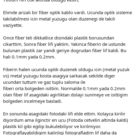
Elimde arizali bir fiber optik kablo vardi. Ucunda optik sisteme
takilabilmesi icin metal yuzugu olan duzenegi de takili
vaziyette.
Once fiber teli dikkatlice disindaki plastik borusundan
cikarttim. Sonra fiber lifi yaktim. Yakinca fiberin de ustunde
bulunan plastik zar yandi geriye dogrudan fiber lif kaldi. Bu
hali 0.1mm yada 0.2mm.
Fiberin halen ucunda optik duzenek oldugu icin (metal yuzuk
vs) metal yuzugu bosta asagiya sarkacak sekilde diger
ucundan tuttum ve gaz tuplu saloma ile
fiberi orta bolgeden isittim. Normalde 0.1mm yada 0.2mm
olan fiber lif asagidaki agirliktan dolayi sunmeye ve isittigim
bolgeden incelmeye basladi.
En sonunda asagidaki fotodaki lifi elde ettim. Kolayca kirilir
diyordum ama ilginctir en ucu (Fotoda cetvelin altinda kaldi)
plastik kil gibi egilip bukulebiliyor ve kirilmiyor.
Fotograflayabildigim kalinligi fotografladim lif daha da