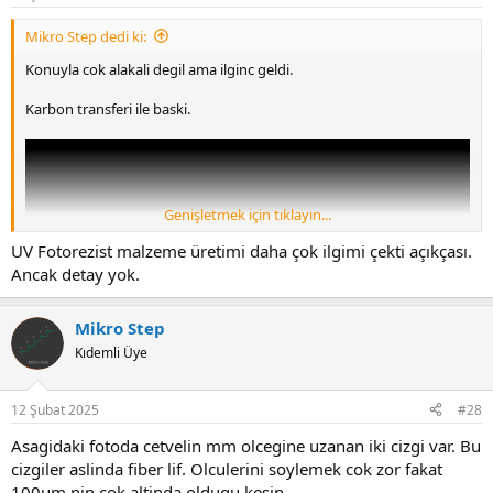
Mikro Step dedi ki:
Konuyla cok alakali degil ama ilginc geldi.
Karbon transferi ile baski.
Genişletmek için tıklayın...
UV Fotorezist malzeme üretimi daha çok ilgimi çekti açıkçası.
Ancak detay yok.
Mikro Step
Kıdemli Üye
12 Şubat 2025
#28
Asagidaki fotoda cetvelin mm olcegine uzanan iki cizgi var. Bu
cizgiler aslinda fiber lif. Olculerini soylemek cok zor fakat
100um nin cok altinda oldugu kesin,