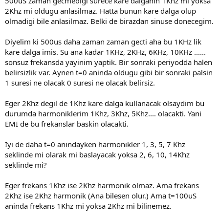
500uS zaman gecmedigi surece kare dalganin 1Khz mi yoksa
2Khz mi oldugu anlasilmaz. Hatta bunun kare dalga olup
olmadigi bile anlasilmaz. Belki de birazdan sinuse donecegim.
Diyelim ki 500us daha zaman zaman gecti aha bu 1KHz lik
kare dalga imis. Su ana kadar 1KHz, 2KHz, 6KHz, 10KHz ......
sonsuz frekansda yayinim yaptik. Bir sonraki periyodda halen
belirsizlik var. Aynen t=0 aninda oldugu gibi bir sonraki palsin
1 suresi ne olacak 0 suresi ne olacak belirsiz.
Eger 2Khz degil de 1Khz kare dalga kullanacak olsaydim bu
durumda harmoniklerim 1Khz, 3Khz, 5Khz.... olacakti. Yani
EMI de bu frekanslar baskin olacakti.
Iyi de daha t=0 anindayken harmonikler 1, 3, 5, 7 Khz
seklinde mi olarak mi baslayacak yoksa 2, 6, 10, 14Khz
seklinde mi?
Eger frekans 1Khz ise 2Khz harmonik olmaz. Ama frekans
2Khz ise 2Khz harmonik (Ana bilesen olur.) Ama t=100uS
aninda frekans 1Khz mi yoksa 2Khz mi bilinemez.