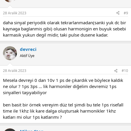
28 Aralık 2023
#9
daha sinyal periyodik olarak tekrarlanmadan(sanki yuk dc bir
kaynaga baglanmis gibi) olusan harmonigin en buyuk sebebi
karmasik yukun degil midir, taki pulse dusene kadar.
devreci
Aktif Üye
28 Aralık 2023
#10
Mesela devreyi 0 dan 10v 1 ps de çıkardık ve böylece kaldık
ne olur ? 1ps 3ps ... lik harmoniler diğelim devremiz 1ps
sinyalleri taşıyabiliyor
ben basit bir örnek vereyim düz tel şimdi bu tele 1ps risefall
time ile 1khz lik kare dalga oluştursak harmonikler 1khz
katları mi olur 1ps katlarımı ?