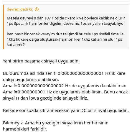
devreci dedi ki:
Mesela devreyi 0 dan 10v 1 ps de çıkardık ve böylece kaldık ne olur ?
1ps 3ps ... lik harmoniler diğelim devremiz 1ps sinyalleri taşıyabiliyor
ben basit bir örnek vereyim düz tel şimdi bu tele 1ps risefall time ile
1khz lik kare dalga oluştursak harmonikler 1khz katları mi olur 1ps
katlarımı ?
Yani birim basamak sinyali uyguladin.
Bu durumda aslinda sen f=0.0000000000000001 Hzlik kare
dalga uygulamis olabilirsin.
Ama f=0.0000000000000002 Hz de uygulamis da olabilirsin.
Ama f=0.000000001 Hz de uygulamis olabilirsin. Bunu ancak
sinyal H dan lowa gectiginde anlayabiliriz.
Belkide sonsuzda sifira ineceksin yani DC bir sinyal uyguladin.
Bilemeyiz. Ama bu yazdigim sinyallerin her birisinin
harmonikleri farklidir.