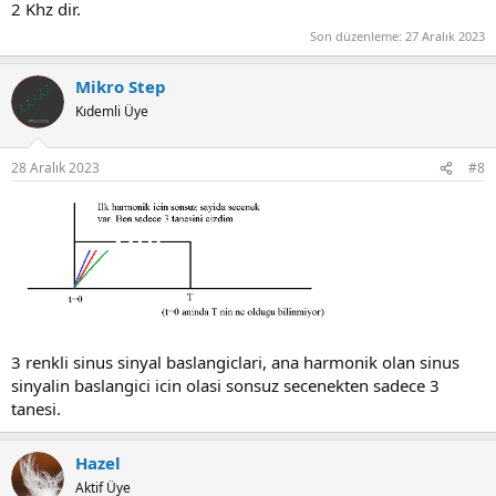
2 Khz dir.
Son düzenleme:
27 Aralık 2023
Mikro Step
Kıdemli Üye
28 Aralık 2023
#8
3 renkli sinus sinyal baslangiclari, ana harmonik olan sinus
sinyalin baslangici icin olasi sonsuz secenekten sadece 3
tanesi.
Hazel
Aktif Üye