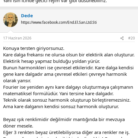
Yani isin icinde gecici rejim var gibi dusunebiliriz.
Dede
https://www.facebook.com/End.El.San.Ltd.Sti
17 Haziran 2026
#20
Konuya tersten giriyorsunuz.
Kare dalga frekansı ne olursa olsun bir elektirik alan oluşturur.
Elektirik hesap yapmaz bulduğu yoldan yürür.
Bunun harmonikleri ise çevresel etkileridir. Kare dalga kendisi
gene kare dalgadır ama çevresel etkileri çevreye harmonik
olarak yansır.
Fourier ise yeniden aynı kare dalgayı oluşturmaya çalışmanın
matematiksel formülüdür. Yani tersine kare dalgadır.
Teknik olarak sonsuz harmonik oluşturup birleştiremezsiniz.
Ama kare dalganın kendisi sonsuz harmonik oluşturur.
Beyaz ışık renklimidir değilmidir mantığında bir mevzuya
döner mesele.
Eğer 3 renkten beyaz üretilebiliyorsa diğer ara renkler ne iş.