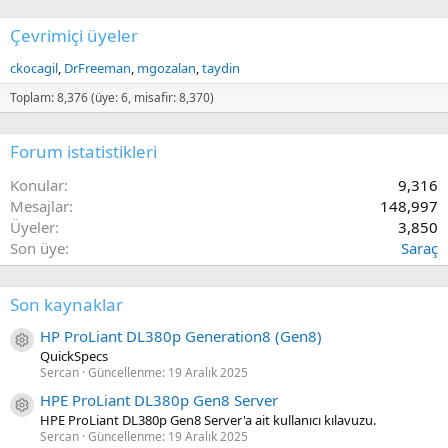
Çevrimiçi üyeler
ckocagil
DrFreeman
mgozalan
taydin
Toplam: 8,376 (üye: 6, misafir: 8,370)
Forum istatistikleri
Konular
9,316
Mesajlar
148,997
Üyeler
3,850
Son üye
Saraç
Son kaynaklar
HP ProLiant DL380p Generation8 (Gen8)
Kaynak ikon/amblem
QuickSpecs
Sercan
Güncellenme:
19 Aralık 2025
HPE ProLiant DL380p Gen8 Server
Kaynak ikon/amblem
HPE ProLiant DL380p Gen8 Server'a ait kullanıcı kılavuzu.
Sercan
Güncellenme:
19 Aralık 2025