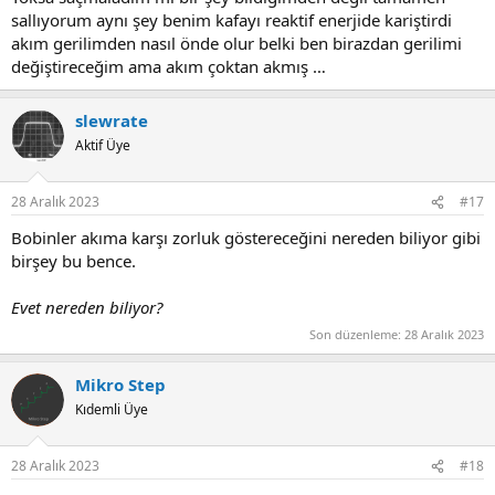
sallıyorum aynı şey benim kafayı reaktif enerjide kariştirdi
akım gerilimden nasıl önde olur belki ben birazdan gerilimi
değiştireceğim ama akım çoktan akmış …
slewrate
Aktif Üye
28 Aralık 2023
#17
Bobinler akıma karşı zorluk göstereceğini nereden biliyor gibi
birşey bu bence.
Evet nereden biliyor?
Son düzenleme:
28 Aralık 2023
Mikro Step
Kıdemli Üye
28 Aralık 2023
#18