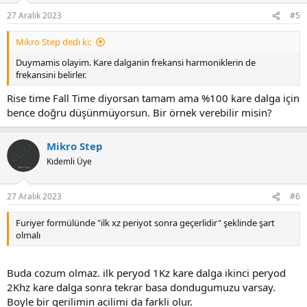
27 Aralık 2023
#5
Mikro Step dedi ki:
Duymamis olayim. Kare dalganin frekansi harmoniklerin de
frekansini belirler.
Rise time Fall Time diyorsan tamam ama %100 kare dalga için
bence doğru düşünmüyorsun. Bir örnek verebilir misin?
Mikro Step
Kıdemli Üye
27 Aralık 2023
#6
Furiyer formülünde "ilk xz periyot sonra geçerlidir" şeklinde şart
olmalı
Buda cozum olmaz. ilk peryod 1Kz kare dalga ikinci peryod
2Khz kare dalga sonra tekrar basa dondugumuzu varsay.
Boyle bir gerilimin acilimi da farkli olur.