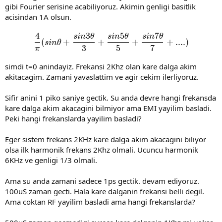
gibi Fourier serisine acabiliyoruz. Akimin genligi basitlik
acisindan 1A olsun.
4
3
5
7
s
i
n
θ
s
i
n
θ
s
i
n
θ
\frac{4}{\pi}(sin\theta+\f
(
+
+
+
+
.
.
.
.
)
s
i
n
θ
3
5
7
π
simdi t=0 anindayiz. Frekansi 2Khz olan kare dalga akim
akitacagim. Zamani yavaslattim ve agir cekim ilerliyoruz.
Sifir anini 1 piko saniye gectik. Su anda devre hangi frekansda
kare dalga akim akacagini bilmiyor ama EMI yayilim basladi.
Peki hangi frekanslarda yayilim basladi?
Eger sistem frekans 2KHz kare dalga akim akacagini biliyor
olsa ilk harmonik frekans 2Khz olmali. Ucuncu harmonik
6KHz ve genligi 1/3 olmali.
Ama su anda zamani sadece 1ps gectik. devam ediyoruz.
100uS zaman gecti. Hala kare dalganin frekansi belli degil.
Ama coktan RF yayilim basladi ama hangi frekanslarda?