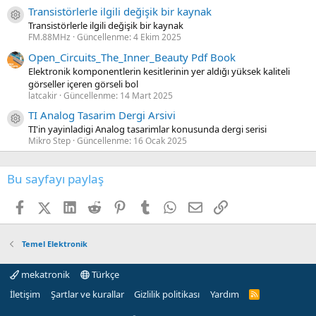
Transistörlerle ilgili değişik bir kaynak
Kaynak ikon/amblem
Transistörlerle ilgili değişik bir kaynak
FM.88MHz
Güncellenme:
4 Ekim 2025
Open_Circuits_The_Inner_Beauty Pdf Book
Elektronik komponentlerin kesitlerinin yer aldığı yüksek kaliteli
görseller içeren görseli bol
latcakir
Güncellenme:
14 Mart 2025
TI Analog Tasarim Dergi Arsivi
Kaynak ikon/amblem
TI'in yayinladigi Analog tasarimlar konusunda dergi serisi
Mikro Step
Güncellenme:
16 Ocak 2025
Bu sayfayı paylaş
Facebook
X (Twitter)
LinkedIn
Reddit
Pinterest
Tumblr
WhatsApp
E-posta
Link
Temel Elektronik
mekatronik
Türkçe
İletişim
Şartlar ve kurallar
Gizlilik politikası
Yardım
R
S
S