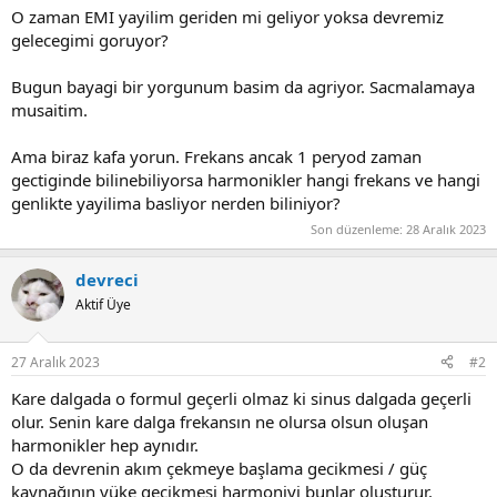
O zaman EMI yayilim geriden mi geliyor yoksa devremiz
gelecegimi goruyor?
Bugun bayagi bir yorgunum basim da agriyor. Sacmalamaya
musaitim.
Ama biraz kafa yorun. Frekans ancak 1 peryod zaman
gectiginde bilinebiliyorsa harmonikler hangi frekans ve hangi
genlikte yayilima basliyor nerden biliniyor?
Son düzenleme:
28 Aralık 2023
devreci
Aktif Üye
27 Aralık 2023
#2
Kare dalgada o formul geçerli olmaz ki sinus dalgada geçerli
olur. Senin kare dalga frekansın ne olursa olsun oluşan
harmonikler hep aynıdır.
O da devrenin akım çekmeye başlama gecikmesi / güç
kaynağının yüke gecikmesi harmoniyi bunlar oluşturur.