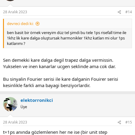
28 Aralık 2023
#14
devreci dedi ki:
ben basit bir örnek vereyim düz tel şimdi bu tele 1ps risefall time ile
1khz lik kare dalga oluştursak harmonikler 1khz katları mi olur 1ps
katlarımı ?
Sen demekki kare dalga degil trapez dalga vermissin.
Yukselen ve inen kanarlar ucgen seklinde ama cok dar.
Bu sinyalin Fourier serisi ile kare dalganin Fouirer serisi
kesinlikle farkli ama bayagi benziyorlardir.
elektorronikci
Üye
28 Aralık 2023
#15
t=1ps anında gözlemlenen her ne ise (bir unit step