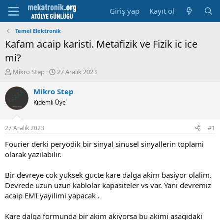
Giriş yap
Kayıt ol
Temel Elektronik
Kafam acaip karisti. Metafizik ve Fizik ic ice
mi?
K
B
Mikro Step
27 Aralık 2023
o
a
n
ş
Mikro Step
u
l
Kıdemli Üye
y
a
u
m
b
a
27 Aralık 2023
#1
a
t
ş
a
Fourier derki peryodik bir sinyal sinusel sinyallerin toplami
l
r
olarak yazilabilir.
a
i
t
h
Bir devreye cok yuksek gucte kare dalga akim basiyor olalim.
a
i
Devrede uzun uzun kablolar kapasiteler vs var. Yani devremiz
n
acaip EMI yayilimi yapacak .
Kare dalga formunda bir akim akiyorsa bu akimi asagidaki