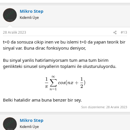
Mikro Step
Kıdemli Üye
28 Aralık 2023
#13
t=0 da sonsuza cikip inen ve bu islemi t=0 da yapan teorik bir
sinyal var. Buna dirac fonksiyonu deniyor,
Bu sinyal yanlis hatirlamiyorsam tum ama tum birim
genlikteki sinusel sinyallerin toplami ile olusturuluyordu.
∞
\frac{1}{\pi}\sum_{n=1}^{
1
1
∑
(
+
)
c
o
s
n
x
2
π
=
1
n
Belki hatalidir ama buna benzer bir sey.
Son düzenleme:
28 Aralık 2023
Mikro Step
Kıdemli Üye