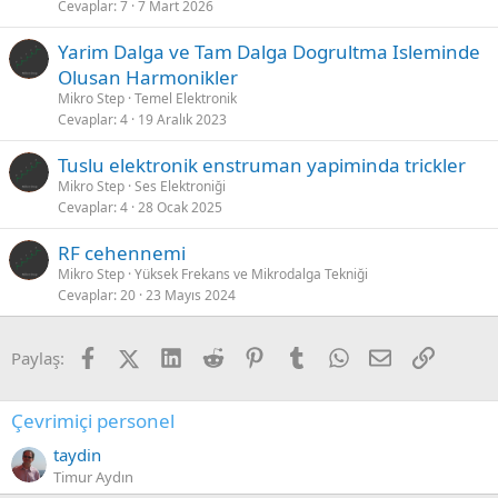
Cevaplar
7
7 Mart 2026
Yarim Dalga ve Tam Dalga Dogrultma Isleminde
Olusan Harmonikler
Mikro Step
Temel Elektronik
Cevaplar
4
19 Aralık 2023
Tuslu elektronik enstruman yapiminda trickler
Mikro Step
Ses Elektroniği
Cevaplar
4
28 Ocak 2025
RF cehennemi
Mikro Step
Yüksek Frekans ve Mikrodalga Tekniği
Cevaplar
20
23 Mayıs 2024
Facebook
X (Twitter)
LinkedIn
Reddit
Pinterest
Tumblr
WhatsApp
E-posta
Link
Paylaş:
Çevrimiçi personel
taydin
Timur Aydın