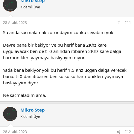
Mikro Step
Kıdemli Üye
28 Aralık 2023
#11
Su anda sacmalamak zorundayim cunku cevabim yok.
Devre bana bir bakiyor ve bu herif bana 2Khz kare
uygulayacak ben de t=0 anindan itibaren 2Khz kare dalga
harmonikleri yaymaya basliyayim diyor.
Yada bana bakiyor yok bu herif 1.5 Khz ucgen dalga verecek
bana. t=0 dan itibaren ben su su su harmonikleri yaymaya
baslayayim diyor.
Ne sacmaladim ama.
Mikro Step
Kıdemli Üye
28 Aralık 2023
#12