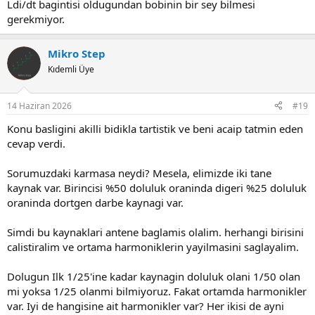
Ldi/dt bagintisi oldugundan bobinin bir sey bilmesi
gerekmiyor.
Mikro Step
Kıdemli Üye
14 Haziran 2026
#19
Konu basligini akilli bidikla tartistik ve beni acaip tatmin eden
cevap verdi.
Sorumuzdaki karmasa neydi? Mesela, elimizde iki tane
kaynak var. Birincisi %50 doluluk oraninda digeri %25 doluluk
oraninda dortgen darbe kaynagi var.
Simdi bu kaynaklari antene baglamis olalim. herhangi birisini
calistiralim ve ortama harmoniklerin yayilmasini saglayalim.
Dolugun Ilk 1/25'ine kadar kaynagin doluluk olani 1/50 olan
mi yoksa 1/25 olanmi bilmiyoruz. Fakat ortamda harmonikler
var. Iyi de hangisine ait harmonikler var? Her ikisi de ayni