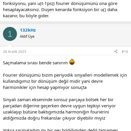
fonksiyonu, yani u(t-1ps)) fourier dönüşümünü ona göre
hesaplayacaksınız. Düşen kenarda fonksiyon bir u() daha
kazanır, bu böyle gider.
132kHz
1
Aktif Üye
28 Aralık 2023
#16
Saçmalama sırası bende sanırım
Fourier dönüşümü bizim periyodik sinyalleri modellemek için
kullandıgımız bir dönüşüm değil midir yani devre
harmonikler için hesap yapmıyor sonuçta
Sinyali zaman ekseninde sonsuz parçaya bölsek her bir
parçadan diğerine geçerken devre uygun tepkiyi veriyor
uzaklaşıp bütüne baktıgımızda harmoniğin fourierini
aldiğimizda doğru frekanslar çıkıyor diyebilir miyiz
Yoksa saçmaladım mı bir şey bildiğimden değil tamamen