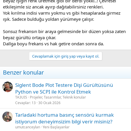
Beyaz ışığın renk üretmek gibi bir derdi yokki..! Çevresel
etkileşimle siz ancak ayırp dağıtabilirsiniz renkleri.
Yok kırılma indisi varmı yokmu vs gibi hesaplarada girmez
ışık. Sadece bulduğu yoldan yürümeye çalışır.
Sonsuz frekansın bir araya gelmesinde bir düzen yoksa zaten
beyaz gürültü ortaya çıkar.
Dallga boyu frekans vs hak getire ondan sonra da.
Cevaplamak için giriş yap veya kayıt ol.
Benzer konular
Siglent Bode Plot Testere Dişi Gürültüsünü
Python ve SCPI ile Kontrol Etmek
TA3UIS
Projeler, Tasarımlar, Teknik konular
Cevaplar
13
30 Ocak 2026
Tarladaki hortuma basınç sensörü kurmak
istiyorum deneyimsizim bilgi verir misiniz?
umutcanceylan
Yeni Başlayanlar