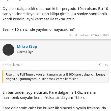
Oyle bir dalga sekli dusunun ki bir peryodu 10sn olsun. Bu 10
saniye icinde sinyal kiliktan kiliga girsin. 10 saniye sonra artik
kendi kendini ayni karmasa ile tekrar etsin.
Eee ilk 10 sn icinde yayilim olmayacak mi?
Son düzenleme:
27 Aralık 2023
Mikro Step
Kıdemli Üye
27 Aralık 2023
#7
Rise time Fall Time diyorsan tamam ama %100 kare dalga için bence
doğru düşünmüyorsun. Bir örnek verebilir misin?
En basitinden soyle dusun. Kare dalgamiz 1Khz ise ana
harmonik sinyalin kendi frekansinda yani 1Khz dir.
Kare dalgamiz 2Khz ise bu kez ilk sinusel sinyalin frekansi da