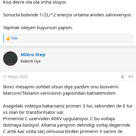
kisa devre ola ola imha oluyor.
Sonucta bobinde 1/2Li^2 enerjisi ortama aniden saliniveriyor.
Yapmak isteyen buyursun yapsin.
fide
R
e
a
Mikro Step
c
t
Kıdemli Üye
i
o
n
21 Mayıs 2024
#3
s
:
Ikinci mesajimi sohbet olsun diye yazdim onu bosverin.
Marconi/Teslanin vericisinin yapisindan bahsetmistim.
Asagidaki videoya bakarsaniz primeri 3 tur, sekonderi de 6 tur
vs olan bir transformator var.
Primerine C uzerinden 40KV uygulaniyor. C bu voltaja
dolmaya basliyor. Atlama yariginin delindigi voltaj degerinde
C artik kac volta sarj olmussa birden primerin 3 sarimi ile