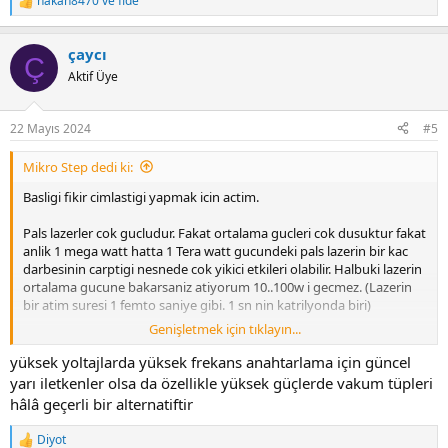
hakan8470
ve
fide
R
e
a
çaycı
c
Ç
t
Aktif Üye
i
o
n
22 Mayıs 2024
#5
s
:
Mikro Step dedi ki:
Basligi fikir cimlastigi yapmak icin actim.
Pals lazerler cok gucludur. Fakat ortalama gucleri cok dusuktur fakat
anlik 1 mega watt hatta 1 Tera watt gucundeki pals lazerin bir kac
darbesinin carptigi nesnede cok yikici etkileri olabilir. Halbuki lazerin
ortalama gucune bakarsaniz atiyorum 10..100w i gecmez. (Lazerin
bir atim suresi 1 femto saniye gibi. 1 sn nin katrilyonda biri)
Genişletmek için tıklayın...
Cok dusuk guclu transistorlerle surekli RF yayacagimiza pals lazerde
oldugu gibi megawatt guclerde pals salan RF yapsak diye hayal
yüksek yoltajlarda yüksek frekans anahtarlama için güncel
ettim.
yarı iletkenler olsa da özellikle yüksek güçlerde vakum tüpleri
hâlâ geçerli bir alternatiftir
Aslinda bu calismayi yanlis hatirlamiyorsam Tesla yada Marconi
yapmisti. Ustelik elektronik komponentlerin olmadigi zamanda.
Diyot
R