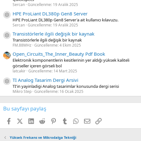
Sercan
Güncellenme:
19 Aralık 2025
HPE ProLiant DL380p Gen8 Server
Kaynak ikon/amblem
HPE ProLiant DL380p Gen8 Server'a ait kullanıcı kılavuzu.
Sercan
Güncellenme:
19 Aralık 2025
Transistörlerle ilgili değişik bir kaynak
Kaynak ikon/amblem
Transistörlerle ilgili değişik bir kaynak
FM.88MHz
Güncellenme:
4 Ekim 2025
Open_Circuits_The_Inner_Beauty Pdf Book
Elektronik komponentlerin kesitlerinin yer aldığı yüksek kaliteli
görseller içeren görseli bol
latcakir
Güncellenme:
14 Mart 2025
TI Analog Tasarim Dergi Arsivi
Kaynak ikon/amblem
TI'in yayinladigi Analog tasarimlar konusunda dergi serisi
Mikro Step
Güncellenme:
16 Ocak 2025
Bu sayfayı paylaş
Facebook
X (Twitter)
LinkedIn
Reddit
Pinterest
Tumblr
WhatsApp
E-posta
Link
Yüksek Frekans ve Mikrodalga Tekniği