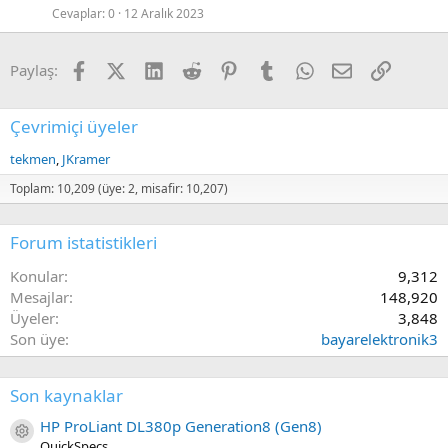
Cevaplar
0
12 Aralık 2023
Facebook
X (Twitter)
LinkedIn
Reddit
Pinterest
Tumblr
WhatsApp
E-posta
Link
Paylaş:
Çevrimiçi üyeler
tekmen
JKramer
Toplam: 10,209 (üye: 2, misafir: 10,207)
Forum istatistikleri
Konular
9,312
Mesajlar
148,920
Üyeler
3,848
Son üye
bayarelektronik3
Son kaynaklar
HP ProLiant DL380p Generation8 (Gen8)
Kaynak ikon/amblem
QuickSpecs