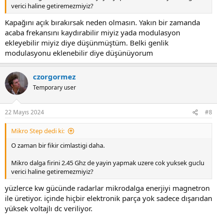
tabii olacaktir.
verici haline getiremezmiyiz?
Fakat pals mantigi kullanmak icin nispeten cok daha ucuza 1Mhz de
Kapağını açık bırakırsak neden olmasın. Yakın bir zamanda
anahtalarma yapacak 1000v'a dayanabilecek bir MOS bulabiliriz.
acaba frekansını kaydırabilir miyiz yada modulasyon
ekleyebilir miyiz diye düşünmüştüm. Belki genlik
Bir LC devresine 300v genlikte bir darbe uygulayalim. Boylece bu
modulasyonu eklenebilir diye düşünüyorum
tank devresini L ve C yi ayarlayarak istedigimiz frekansda
salindirabiliriz. Genligi yuksek tuttum ki gucumuz yuksek olsun.
czorgormez
Darbenin suresi a olsun. Bu darbe kendisini b olarak tekrarlasin.
Temporary user
Bizim akilli bidiktan Fourier acilimi yapmasini istedim.
22 Mayıs 2024
#8
Bana asagidaki cevabi verdi.
Mikro Step dedi ki:
Dikdörtgen Palsin Tanımı
O zaman bir fikir cimlastigi daha.
Dikdörtgen pals, genellikle bir dizi periyodik dikdörtgen darbe
Mikro dalga firini 2.45 Ghz de yayin yapmak uzere cok yuksek guclu
olarak tanımlanır. Bu palsin genliği 11, genişliği a, ve periyodu b
verici haline getiremezmiyiz?
olsun. Pals fonksiyonu ()p(t), şu şekilde tanımlanabilir:
yüzlerce kw gücünde radarlar mikrodalga enerjiyi magnetron
1 & 0 \leq t < a \\0 & a \leq t < b\end{cases} \]Bu sinyal periyodik
ile üretiyor. içinde hiçbir elektronik parça yok sadece dışarıdan
olarak tekrar eder.### Fourier Serisi ile TemsiliPeriyodik bir sinyalin
yüksek voltajlı dc veriliyor.
Fourier serisi, sonsuz sayıda sinüzoidal fonksiyonun toplamı olarak
ifade edilir. Bu serinin katsayıları sinyalin frekans bileşenlerini temsil