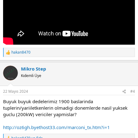
hakan8470
R
e
a
Mikro Step
c
t
Kıdemli Üye
i
o
n
22 Mayıs 2024
#4
s
:
Buyuk buyuk dedelerimiz 1900 baslarinda
tuplerin/yariiletkenlerin olmadigi donemlerde nasil yuksek
guclu (200kW) vericiler yapmislar?
http://oz6gh.byethost33.com/marconi_tx.htm?i=1