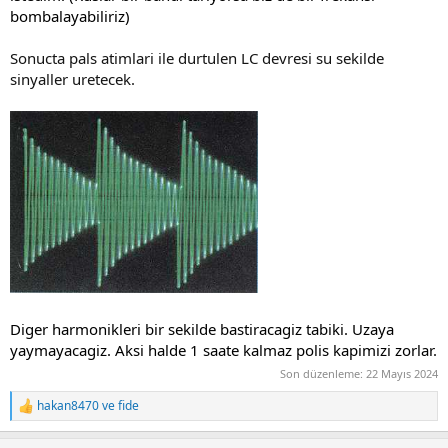
bombalayabiliriz)
Sonucta pals atimlari ile durtulen LC devresi su sekilde
sinyaller uretecek.
Diger harmonikleri bir sekilde bastiracagiz tabiki. Uzaya
yaymayacagiz. Aksi halde 1 saate kalmaz polis kapimizi zorlar.
Son düzenleme:
22 Mayıs 2024
hakan8470
ve
fide
R
e
a