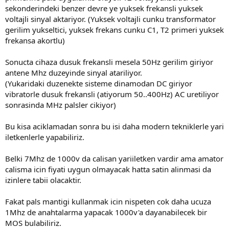
sekonderindeki benzer devre ye yuksek frekansli yuksek
voltajli sinyal aktariyor. (Yuksek voltajli cunku transformator
gerilim yukseltici, yuksek frekans cunku C1, T2 primeri yuksek
frekansa akortlu)
Sonucta cihaza dusuk frekansli mesela 50Hz gerilim giriyor
antene Mhz duzeyinde sinyal atariliyor.
(Yukaridaki duzenekte sisteme dinamodan DC giriyor
vibratorle dusuk frekansli (atiyorum 50..400Hz) AC uretiliyor
sonrasinda MHz palsler cikiyor)
Bu kisa aciklamadan sonra bu isi daha modern tekniklerle yari
iletkenlerle yapabiliriz.
Belki 7Mhz de 1000v da calisan yariiletken vardir ama amator
calisma icin fiyati uygun olmayacak hatta satin alinmasi da
izinlere tabii olacaktir.
Fakat pals mantigi kullanmak icin nispeten cok daha ucuza
1Mhz de anahtalarma yapacak 1000v'a dayanabilecek bir
MOS bulabiliriz.