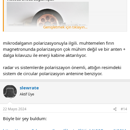
Genişletmek için tıklayın...
mikrodalganın polarizasyonuyla ilgili. muhtemelen fırın
magnetronunda polarizasyon çok mühim değil ve bir anten +
https://www.newcomen.com/wp-
dalga kılavuzu ile enerji kabine aktarılıyor.
content/uploads/2020/05/Magnetron_PhotoCredit_PhilipJudkin_19
20x1080.jpg
radar vs sistemlerde polariszayon önemli, attığın resimdeki
aşağıdaki resimde gene yalıtkan var.Anoda bağlı değil.
sistem de circular polarizasyon antenine benziyor.
slewrate
Aktif Üye
22 Mayıs 2024
#14
Böyle bir şey buldum: