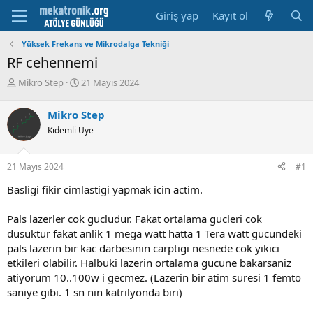
Giriş yap
Kayıt ol
Yüksek Frekans ve Mikrodalga Tekniği
RF cehennemi
K
B
Mikro Step
21 Mayıs 2024
o
a
n
ş
Mikro Step
u
l
Kıdemli Üye
y
a
u
m
b
a
21 Mayıs 2024
#1
a
t
ş
a
Basligi fikir cimlastigi yapmak icin actim.
l
r
a
i
Pals lazerler cok gucludur. Fakat ortalama gucleri cok
t
h
dusuktur fakat anlik 1 mega watt hatta 1 Tera watt gucundeki
a
i
n
pals lazerin bir kac darbesinin carptigi nesnede cok yikici
etkileri olabilir. Halbuki lazerin ortalama gucune bakarsaniz
atiyorum 10..100w i gecmez. (Lazerin bir atim suresi 1 femto
saniye gibi. 1 sn nin katrilyonda biri)