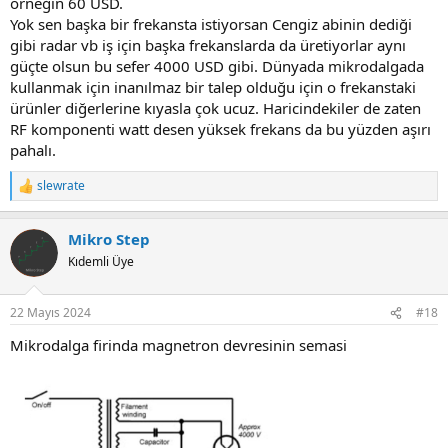
örneğin 60 USD.
Yok sen başka bir frekansta istiyorsan Cengiz abinin dediği
gibi radar vb iş için başka frekanslarda da üretiyorlar aynı
güçte olsun bu sefer 4000 USD gibi. Dünyada mikrodalgada
kullanmak için inanılmaz bir talep olduğu için o frekanstaki
ürünler diğerlerine kıyasla çok ucuz. Haricindekiler de zaten
RF komponenti watt desen yüksek frekans da bu yüzden aşırı
pahalı.
slewrate
R
e
a
Mikro Step
c
t
Kıdemli Üye
i
o
n
22 Mayıs 2024
#18
s
:
Mikrodalga firinda magnetron devresinin semasi