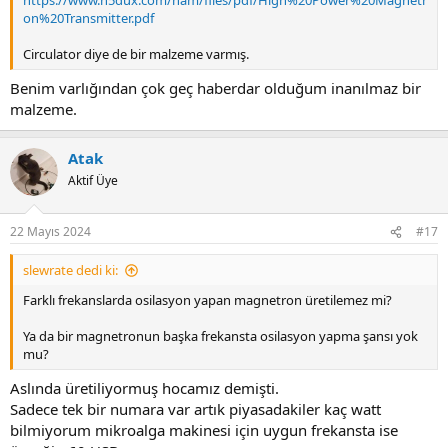
https://www.n5dux.com/ham/files/pdf/High%20Power%20Magnetr
on%20Transmitter.pdf
Circulator diye de bir malzeme varmış.
Benim varlığından çok geç haberdar olduğum inanılmaz bir
malzeme.
Atak
Aktif Üye
22 Mayıs 2024
#17
slewrate dedi ki:
Farklı frekanslarda osilasyon yapan magnetron üretilemez mi?
Ya da bir magnetronun başka frekansta osilasyon yapma şansı yok
mu?
Aslında üretiliyormuş hocamız demişti.
Sadece tek bir numara var artık piyasadakiler kaç watt
bilmiyorum mikroalga makinesi için uygun frekansta ise