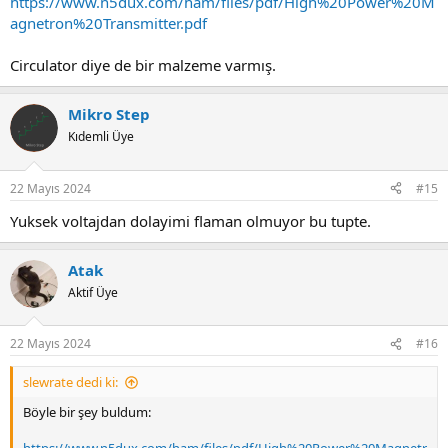
https://www.n5dux.com/ham/files/pdf/High%20Power%20M
agnetron%20Transmitter.pdf
Circulator diye de bir malzeme varmış.
Mikro Step
Kıdemli Üye
22 Mayıs 2024
#15
Yuksek voltajdan dolayimi flaman olmuyor bu tupte.
Atak
Aktif Üye
22 Mayıs 2024
#16
slewrate dedi ki:
Böyle bir şey buldum: