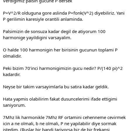
Verdigimiz palsin gucune P dersek
P=V^2/R olduguna gore aslinda P=fonk(V^2) diyebiliriz. Yani
P gerilimin karesiyle orantili anlaminda.
Palsimizin de sonsuza kadar degil de atiyorum 100
harmonige yayildigini varsayalim.
O halde 100 harmonigin her birisinin gucunun toplami P
olmalidir.
Peki bizim 70'inci harmonigimizin gucu nedir? P/(140 pi)^2
kadardir.
Neyse bir takim varsayimlarla bu satira kadar geldik.
Hata yapmis olabilirim fakat dusuncelerimi ifade ettigimi
saniyorum.
7Mhz lik harmonikle 7Mhz RF ortamini cehenneme cevirmek
icin a ne olmali, b ne olmali, P ne yapilabilir diye sormak
istedim. (Ruslar bir bandi tariyorsa biz de bir frekansi