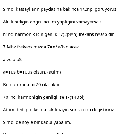
Simdi katsayilarin paydasina bakinca 1/2npi goruyoruz.
Akilli bidigin dogru acilim yaptigini varsayarsak
n'inci harmonik icin genlik 1/(2pi*n) frekans n*a/b dir.
7 Mhz frekansimizda 7=n*a/b olacak.
a ve b uS
a=1us b=10us olsun. (attim)
Bu durumda n=70 olacaktir.
70'inci harmonigin genligi ise 1/(140pi)
Attim dedigim kisma takilmayin sonra onu degistiririz.
Simdi de soyle bir kabul yapalim.