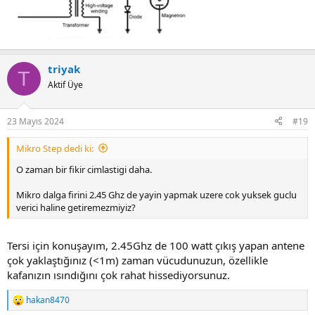
triyak
T
Aktif Üye
23 Mayıs 2024
#19
Mikro Step dedi ki:
O zaman bir fikir cimlastigi daha.
Mikro dalga firini 2.45 Ghz de yayin yapmak uzere cok yuksek guclu
verici haline getiremezmiyiz?
Tersi için konuşayım, 2.45Ghz de 100 watt çıkış yapan antene
çok yaklaştığınız (<1m) zaman vücudunuzun, özellikle
kafanızın ısındığını çok rahat hissediyorsunuz.
hakan8470
R