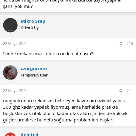
a=1us b=10us olsun. (attim)
şansı yok mu?
Bu durumda n=70 olacaktir.
Mikro Step
70'inci harmonigin genligi ise 1/(140pi)
Kıdemli Üye
Attim dedigim kisma takilmayin sonra onu degistiririz.
22 Mayıs 2024
#10
Simdi de soyle bir kabul yapalim.
Icinde mekanizmasi olursa neden olmasin?
Verdigimiz palsin gucune P dersek
P=V^2/R olduguna gore aslinda P=fonk(V^2) diyebiliriz. Yani P
czorgormez
gerilimin karesiyle orantili anlaminda.
Temporary user
Palsimizin de sonsuza kadar degil de atiyorum 100 harmonige
yayildigini varsayalim.
22 Mayıs 2024
#11
O halde 100 harmonigin her birisinin gucunun toplami P olmalidir.
magnetronun frekansını belirleyen kavitenin fiziksel yapısı,
300 ghz kadar yapılabiliyormuş. ama herhalde pratikte
Peki bizim 70'inci harmonigimizin gucu nedir? P/(140 pi)^2 kadardir.
boşluklar çok ufak olur. o kadar ufak alan içinden de yüksek
güçler üretilirse bu defa soğutma problemleri başlar.
Neyse bir takim varsayimlarla bu satira kadar geldik.
Hata yapmis olabilirim fakat dusuncelerimi ifade ettigimi saniyorum.
deleted