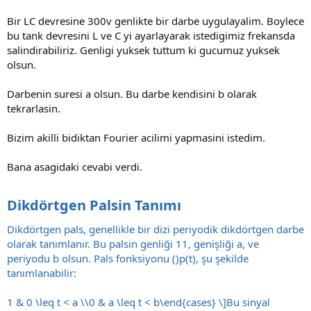
Bir LC devresine 300v genlikte bir darbe uygulayalim. Boylece
bu tank devresini L ve C yi ayarlayarak istedigimiz frekansda
salindirabiliriz. Genligi yuksek tuttum ki gucumuz yuksek
olsun.
Darbenin suresi a olsun. Bu darbe kendisini b olarak
tekrarlasin.
Bizim akilli bidiktan Fourier acilimi yapmasini istedim.
Bana asagidaki cevabi verdi.
Dikdörtgen Palsin Tanımı
Dikdörtgen pals, genellikle bir dizi periyodik dikdörtgen darbe
olarak tanımlanır. Bu palsin genliği 11, genişliği a, ve
periyodu b olsun. Pals fonksiyonu ()p(t), şu şekilde
tanımlanabilir:
1 & 0 \leq t < a \\0 & a \leq t < b\end{cases} \]Bu sinyal