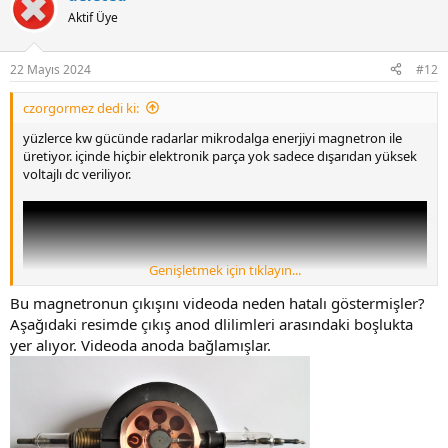
Aktif Üye
7Mhz lik harmonikle 7Mhz RF ortamini cehenneme cevirmek icin a
ne olmali, b ne olmali, P ne yapilabilir diye sormak istedim. (Ruslar
bir bandi tariyorsa biz de bir frekansi bombalayabiliriz)
22 Mayıs 2024
#12
Sonucta pals atimlari ile durtulen LC devresi su sekilde sinyaller
czorgormez dedi ki:
uretecek.
yüzlerce kw gücünde radarlar mikrodalga enerjiyi magnetron ile
33872 eklentisine bak
üretiyor. içinde hiçbir elektronik parça yok sadece dışarıdan yüksek
voltajlı dc veriliyor.
Diger harmonikleri bir sekilde bastiracagiz tabiki. Uzaya
yaymayacagiz. Aksi halde 1 saate kalmaz polis kapimizi zorlar.
Genişletmek için tıklayın...
Bu magnetronun çıkışını videoda neden hatalı göstermişler?
Aşağıdaki resimde çıkış anod dlilimleri arasındaki boşlukta
yer alıyor. Videoda anoda bağlamışlar.