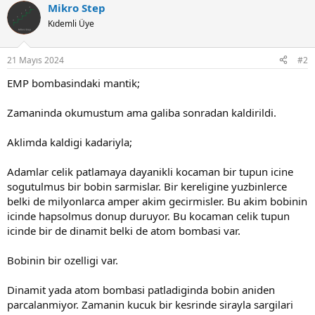
Mikro Step
c
t
Kıdemli Üye
i
o
n
21 Mayıs 2024
#2
s
:
EMP bombasindaki mantik;
Zamaninda okumustum ama galiba sonradan kaldirildi.
Aklimda kaldigi kadariyla;
Adamlar celik patlamaya dayanikli kocaman bir tupun icine
sogutulmus bir bobin sarmislar. Bir kereligine yuzbinlerce
belki de milyonlarca amper akim gecirmisler. Bu akim bobinin
icinde hapsolmus donup duruyor. Bu kocaman celik tupun
icinde bir de dinamit belki de atom bombasi var.
Bobinin bir ozelligi var.
Dinamit yada atom bombasi patladiginda bobin aniden
parcalanmiyor. Zamanin kucuk bir kesrinde sirayla sargilari