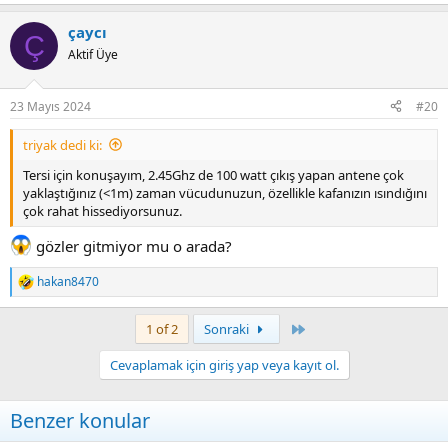
e
a
çaycı
c
Ç
t
Aktif Üye
i
o
n
23 Mayıs 2024
#20
s
:
triyak dedi ki:
Tersi için konuşayım, 2.45Ghz de 100 watt çıkış yapan antene çok
yaklaştığınız (<1m) zaman vücudunuzun, özellikle kafanızın ısındığını
çok rahat hissediyorsunuz.
gözler gitmiyor mu o arada?
hakan8470
R
e
a
Last
1 of 2
Sonraki
c
t
Cevaplamak için giriş yap veya kayıt ol.
i
o
n
Benzer konular
s
: