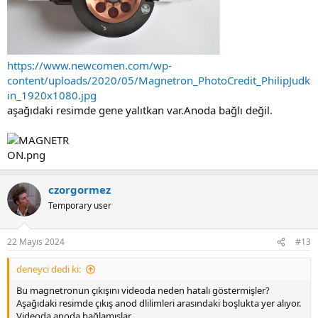
hatta evrende odaklanmış mikrodalga enerjisi üreten yıldızlar var.
muhtemelen toplam enerjisi aklımınzın almayacağı bir seviyededir.
Pulsar - Vikipedi
https://www.newcomen.com/wp-
tr.wikipedia.org
content/uploads/2020/05/Magnetron_PhotoCredit_PhilipJudk
in_1920x1080.jpg
aşağıdaki resimde gene yalıtkan var.Anoda bağlı değil.
czorgormez
Temporary user
22 Mayıs 2024
#13
deneyci dedi ki:
Bu magnetronun çıkışını videoda neden hatalı göstermişler?
Aşağıdaki resimde çıkış anod dlilimleri arasındaki boşlukta yer alıyor.
Videoda anoda bağlamışlar.