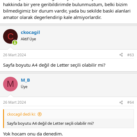
hakkinda bir yere geribildirimde bulunmustum, belki bizim
bilmedigimiz bir durum vardir, yada bu sekilde baski alanlari
amator olarak degerlendirip kale almiyorlardir.
ckocagil
C
Aktif Üye
26 Mart 2024
#63
Sayfa boyutu A4 değil de Letter seçili olabilir mi?
M_B
M
Üye
26 Mart 2024
#64
ckocagil dedi ki:
Sayfa boyutu A4 değil de Letter seçili olabilir mi?
Yok hocam onu da denedim.