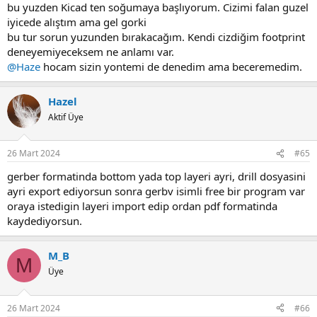
bu yuzden Kicad ten soğumaya başlıyorum. Cizimi falan guzel
iyicede alıştım ama gel gorki
bu tur sorun yuzunden bırakacağım. Kendi cizdiğim footprint
deneyemiyeceksem ne anlamı var.
@Haze
hocam sizin yontemi de denedim ama beceremedim.
Hazel
Aktif Üye
26 Mart 2024
#65
gerber formatinda bottom yada top layeri ayri, drill dosyasini
ayri export ediyorsun sonra gerbv isimli free bir program var
oraya istedigin layeri import edip ordan pdf formatinda
kaydediyorsun.
M_B
M
Üye
26 Mart 2024
#66