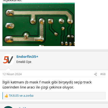
Endorfin35+
Emekli Üye
12 Nisan 2024
#68
İlgili katmanı (b mask f mask gibi birşeydi) seçip track
üzerinden line aracı ile çizgi çekince oluyor.
TA3UIS
ve
a.zorba
R
e
a