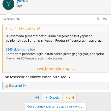
yörük
c
Y
t
Üye
i
o
n
24 Nisan 2026
#69
s
:
Endorfin35+ dedi ki:
Bu aşamada şemamız hazır. Sırada bileşenlerin kılıf yapılarını
belirlemek var. Bunun için "Assign Footprint" penceresini açıyoruz.
6345 eklentisine bak
Footprints penceresi açıldınktan sonra (biraz geç açılıyor) Footprint
Viewer ve 3D Viewe araçlarınıda açalım.
Genişletmek için tıklayın...
6346 eklentisine bak
Çok teşekkürler elinize emeğinize sağlık
Şema çiziminde diyotları doğrudan 4007 olarak seçtiğim için kılıf
yapısı seçili olarak geldi. Aynı durum lm317 içinde geçerli. Diğer
Endorfin35+
R
bileşenler için kılıf yapısını seçmem gerekiyor.
e
a
First
Önceki
4 of 4
6347 eklentisine bak
c
t
Cevaplamak için giriş yap veya kayıt ol.
i
6348 eklentisine bak