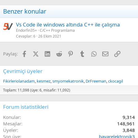
o
n
Tüm kılıf yapılıları tayin edildikten sonra "Apply, Save Schematic &
Benzer konular
s
Continue" butonuna basılır ve şema çizim ekranına geri dönülür.
:
6349 eklentisine bak
Vs Code ile windows altında C++ ile çalışma
Endorfin35+
C/C++ Programlama
Netlist aracı çalıştırılarak netlist dosyası kaydedilir.
Cevaplar
6
26 Ekim 2021
6350 eklentisine bak
Facebook
X (Twitter)
LinkedIn
Reddit
Pinterest
Tumblr
WhatsApp
E-posta
Link
Paylaş:
Bu aşamaya gelindiğinde çizim bölümü ile işimiz artık bitti. Pcb
tasarım aracını (5 nulo simge) çalıştırıyoruz.
Çevrimiçi üyeler
6351 eklentisine bak
Fikirleriolanadam
kesmez
smyomekatronik
DrFreeman
ckocagil
Pcb bölümünde öncelikle netlist dosyamızı çağırıyoruz.
Toplam: 11,098 (üye: 6, misafir: 11,092)
6352 eklentisine bak
Forum istatistikleri
"Update Pcb" butonu ile devremizde bulunan bileşenleri
Konular
9,314
aralarındaki bağlar ile birlikte bordumuza ekliyoruz.
Mesajlar
148,961
6353 eklentisine bak
Üyeler
3,848
Son üye
bayarelektronik3