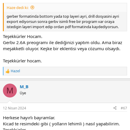
Haze dedi ki:
gerber formatinda bottom yada top layeri ayri, drill dosyasini ayri
export ediyorsun sonra gerbv isimli free bir program var oraya
istedigin layeri import edip ordan pdf formatinda kaydediyorsun.
Teşekkürler Hocam.
Gerbv 2.6A preogramı ile dediğinizi yaptım oldu. Ama biraz
meşakketli oluyor. Keşke bir eklentisi veya cözumu olsaydı.
Teşekkürler hocam.
Hazel
R
e
a
M_B
c
M
t
Üye
i
o
n
12 Nisan 2024
#67
s
:
Herkese hayırlı bayramlar.
Kicad te resimdeki gibi ( yolların lehimli ) nasıl yapabilirim.
Teşekkürler.