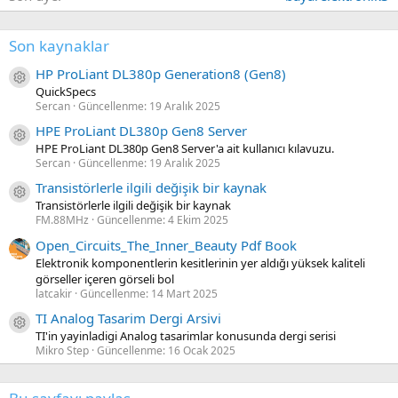
Bu aşamada bileşenlerimizin neye benzediğini görmek için 3D
Son kaynaklar
görünüme bakabiliriz.
HP ProLiant DL380p Generation8 (Gen8)
Kaynak ikon/amblem
6355 eklentisine bak
QuickSpecs
Sercan
Güncellenme:
19 Aralık 2025
6356 eklentisine bak
HPE ProLiant DL380p Gen8 Server
Kaynak ikon/amblem
HPE ProLiant DL380p Gen8 Server'a ait kullanıcı kılavuzu.
Sercan
Güncellenme:
19 Aralık 2025
Transistörlerle ilgili değişik bir kaynak
Kaynak ikon/amblem
Transistörlerle ilgili değişik bir kaynak
FM.88MHz
Güncellenme:
4 Ekim 2025
Open_Circuits_The_Inner_Beauty Pdf Book
Elektronik komponentlerin kesitlerinin yer aldığı yüksek kaliteli
görseller içeren görseli bol
latcakir
Güncellenme:
14 Mart 2025
TI Analog Tasarim Dergi Arsivi
Kaynak ikon/amblem
TI'in yayinladigi Analog tasarimlar konusunda dergi serisi
Mikro Step
Güncellenme:
16 Ocak 2025