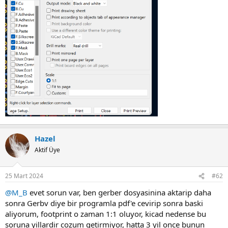
Hazel
Aktif Üye
25 Mart 2024
#62
@M_B
evet sorun var, ben gerber dosyasinina aktarip daha
sonra Gerbv diye bir programla pdf'e cevirip sonra baski
aliyorum, footprint o zaman 1:1 oluyor, kicad nedense bu
soruna yillardir cozum getirmiyor, hatta 3 yil once bunun