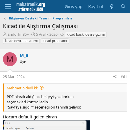
Giriş yap
Kayıt ol
Bilgisayar Destekli Tasarım Programları
Kicad ile Alıştırma Çalışması
K
B
E
Endorfin35+
5 Aralık 2020
kicad baskı devre çizimi
o
a
t
kicad devre tasarımı
kicad programı
n
ş
i
u
l
k
y
M_B
a
e
M
u
m
t
Üye
b
a
l
a
t
e
ş
a
r
25 Mart 2024
#61
l
r
a
i
Mehmet.b dedi ki:
t
h
PDF olarak aldığınız belgeyi yazdırırken
a
i
seçenekleri kontrol edin.
n
"Sayfaya sığdır" seçeneği ön tanımlı geliyor.
Hocam default gelen ekran