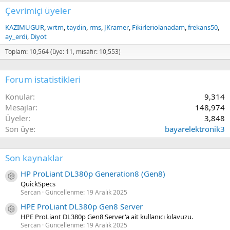
Çevrimiçi üyeler
KAZIMUGUR
wrtm
taydin
rms
JKramer
Fikirleriolanadam
frekans50
ay_erdi
Diyot
Toplam: 10,564 (üye: 11, misafir: 10,553)
Forum istatistikleri
Konular
9,314
Mesajlar
148,974
Üyeler
3,848
Son üye
bayarelektronik3
Son kaynaklar
HP ProLiant DL380p Generation8 (Gen8)
Kaynak ikon/amblem
QuickSpecs
Sercan
Güncellenme:
19 Aralık 2025
HPE ProLiant DL380p Gen8 Server
Kaynak ikon/amblem
HPE ProLiant DL380p Gen8 Server'a ait kullanıcı kılavuzu.
Sercan
Güncellenme:
19 Aralık 2025