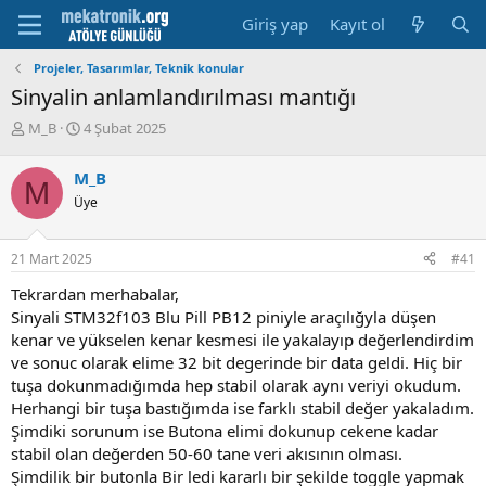
Giriş yap
Kayıt ol
Projeler, Tasarımlar, Teknik konular
Sinyalin anlamlandırılması mantığı
K
B
M_B
4 Şubat 2025
o
a
n
ş
M_B
M
u
l
Üye
y
a
u
m
b
a
21 Mart 2025
#41
a
t
ş
a
Tekrardan merhabalar,
l
r
Sinyali STM32f103 Blu Pill PB12 piniyle araçılığyla düşen
a
i
kenar ve yükselen kenar kesmesi ile yakalayıp değerlendirdim
t
h
ve sonuc olarak elime 32 bit degerinde bir data geldi. Hiç bir
a
i
n
tuşa dokunmadığımda hep stabil olarak aynı veriyi okudum.
Herhangi bir tuşa bastığımda ise farklı stabil değer yakaladım.
Şimdiki sorunum ise Butona elimi dokunup cekene kadar
stabil olan değerden 50-60 tane veri akısının olması.
Şimdilik bir butonla Bir ledi kararlı bir şekilde toggle yapmak