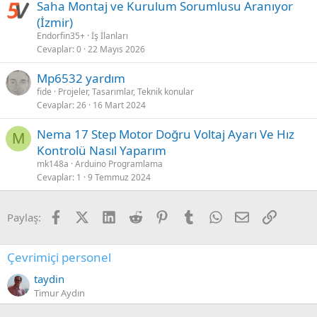
Saha Montaj ve Kurulum Sorumlusu Aranıyor
(İzmir)
Endorfin35+
İş İlanları
Cevaplar
0
22 Mayıs 2026
Mp6532 yardım
fide
Projeler, Tasarımlar, Teknik konular
Cevaplar
26
16 Mart 2024
Nema 17 Step Motor Doğru Voltaj Ayarı Ve Hız
M
Kontrolü Nasıl Yaparım
mk148a
Arduino Programlama
Cevaplar
1
9 Temmuz 2024
Facebook
X (Twitter)
LinkedIn
Reddit
Pinterest
Tumblr
WhatsApp
E-posta
Link
Paylaş:
Çevrimiçi personel
taydin
Timur Aydın