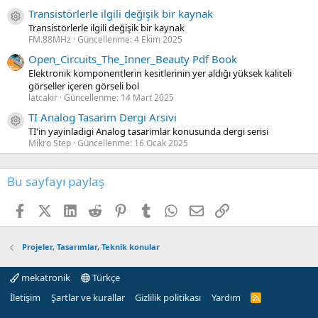
Transistörlerle ilgili değişik bir kaynak
Kaynak ikon/amblem
Transistörlerle ilgili değişik bir kaynak
FM.88MHz
Güncellenme:
4 Ekim 2025
Open_Circuits_The_Inner_Beauty Pdf Book
Elektronik komponentlerin kesitlerinin yer aldığı yüksek kaliteli
görseller içeren görseli bol
latcakir
Güncellenme:
14 Mart 2025
TI Analog Tasarim Dergi Arsivi
Kaynak ikon/amblem
TI'in yayinladigi Analog tasarimlar konusunda dergi serisi
Mikro Step
Güncellenme:
16 Ocak 2025
Bu sayfayı paylaş
Facebook
X (Twitter)
LinkedIn
Reddit
Pinterest
Tumblr
WhatsApp
E-posta
Link
Projeler, Tasarımlar, Teknik konular
mekatronik
Türkçe
İletişim
Şartlar ve kurallar
Gizlilik politikası
Yardım
R
S
S