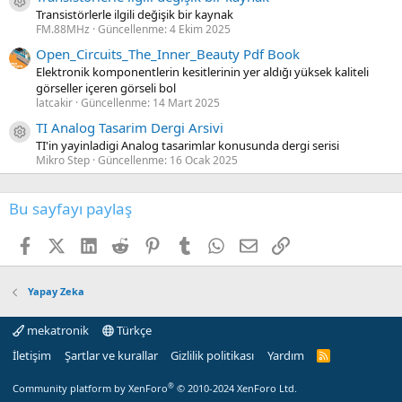
Kaynak ikon/amblem
Transistörlerle ilgili değişik bir kaynak
FM.88MHz
Güncellenme:
4 Ekim 2025
Open_Circuits_The_Inner_Beauty Pdf Book
Elektronik komponentlerin kesitlerinin yer aldığı yüksek kaliteli
görseller içeren görseli bol
latcakir
Güncellenme:
14 Mart 2025
TI Analog Tasarim Dergi Arsivi
Kaynak ikon/amblem
TI'in yayinladigi Analog tasarimlar konusunda dergi serisi
Mikro Step
Güncellenme:
16 Ocak 2025
Bu sayfayı paylaş
Facebook
X (Twitter)
LinkedIn
Reddit
Pinterest
Tumblr
WhatsApp
E-posta
Link
Yapay Zeka
mekatronik
Türkçe
İletişim
Şartlar ve kurallar
Gizlilik politikası
Yardım
R
S
S
®
Community platform by XenForo
© 2010-2024 XenForo Ltd.