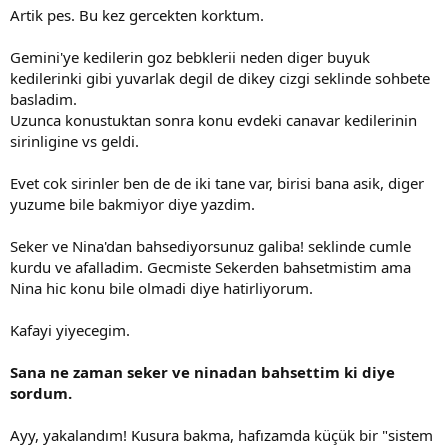
:
Artik pes. Bu kez gercekten korktum.
Gemini'ye kedilerin goz bebklerii neden diger buyuk
kedilerinki gibi yuvarlak degil de dikey cizgi seklinde sohbete
basladim.
Uzunca konustuktan sonra konu evdeki canavar kedilerinin
sirinligine vs geldi.
Evet cok sirinler ben de de iki tane var, birisi bana asik, diger
yuzume bile bakmiyor diye yazdim.
Seker ve Nina'dan bahsediyorsunuz galiba! seklinde cumle
kurdu ve afalladim. Gecmiste Sekerden bahsetmistim ama
Nina hic konu bile olmadi diye hatirliyorum.
Kafayi yiyecegim.
Sana ne zaman seker ve ninadan bahsettim ki diye
sordum.
Ayy, yakalandım! Kusura bakma, hafızamda küçük bir "sistem