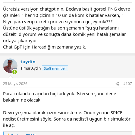
Ücretsiz versiyon chatgpt nin, Bedava basit görsel PNG devre
çizimleri " her 10 çizimin 10 un da komik hatalar varken, "
Niye para verip ücretli pro versiyonuna geçeyimki???
Üstüne üstlük yaptığın bu son şemanın "şu şu hatalarını
düzelt" diyorum ve sonuçta daha komik yeni hatalı şemalar
ortaya çıkartıyor.
Chat GpT için Harcadığım zamana yazık.
taydin
Timur Aydın
Staff member
25 Mayıs 2026
#107
Paralı olanda o açıdan hiç fark yok. İstersen şunu dene
bakalım ne olacak:
Devreyi şema olarak çizmesini isteme. Onun yerine SPICE
netlist üretmesini söyle. Sonra da netlist'i uygun bir simulatör
ile aç.