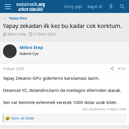
Giriş yap
Kayıt ol
Yapay Zeka
Yapay zekadan ilk kez bu kadar cok korktum.
K
B
Mikro Step
11 Ekim 2025
o
a
n
ş
Mikro Step
u
l
Kıdemli Üye
y
a
u
m
b
a
4 Mayıs 2026
#101
a
t
ş
a
Yapay Zekanin GPU giderlerini karsilamasi lazim.
l
r
a
i
Desenize YZ, dolandiricilarin da meslegini ellerinden alacak.
t
h
a
i
n
Sen var benimle evlenmek verecek 1000 dolar ucak bileti.
Son düzenleme:
4 Mayıs 2026
Yasin.
ve
Dede
R
e