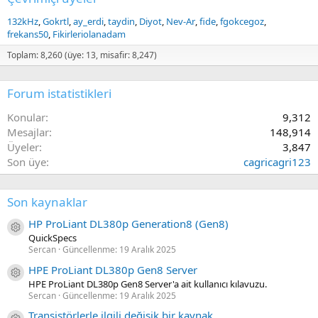
132kHz
Gokrtl
ay_erdi
taydin
Diyot
Nev-Ar
fide
fgokcegoz
frekans50
Fikirleriolanadam
Toplam: 8,260 (üye: 13, misafir: 8,247)
Forum istatistikleri
Konular
9,312
Mesajlar
148,914
Üyeler
3,847
Son üye
cagricagri123
Son kaynaklar
HP ProLiant DL380p Generation8 (Gen8)
Kaynak ikon/amblem
QuickSpecs
Sercan
Güncellenme:
19 Aralık 2025
HPE ProLiant DL380p Gen8 Server
Kaynak ikon/amblem
HPE ProLiant DL380p Gen8 Server'a ait kullanıcı kılavuzu.
Sercan
Güncellenme:
19 Aralık 2025
Transistörlerle ilgili değişik bir kaynak