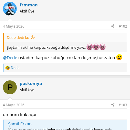
a
frmman
c
t
Aktif Üye
i
o
n
4 Mayıs 2026
#102
s
:
Dede dedi ki:
Şeytanın aklına karpuz kabuğu düşürme yaw..
@Dede
üstadım karpuz kabuğu çoktan düşmüştür zaten
Dede
R
e
a
paskomya
c
P
t
Aktif Üye
i
o
n
4 Mayıs 2026
#103
s
:
umarım link açar
Şamil Erkan
“Ben yapay zekanın tehlikelerinden çok doğal aptallık konusunda