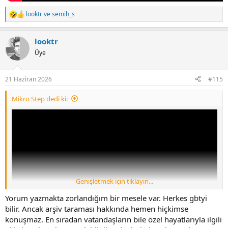
looktr
ve
semih_s
R
e
a
looktr
c
t
Üye
i
o
n
21 Haziran 2026
#115
s
:
Mikro Step dedi ki:
Genişletmek için tıklayın...
Yorum yazmakta zorlandığım bir mesele var. Herkes gbtyi
bilir. Ancak arşiv taraması hakkında hemen hiçkimse
konuşmaz. En sıradan vatandaşların bile özel hayatlarıyla ilgili