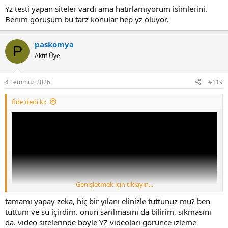
Yz testi yapan siteler vardı ama hatırlamıyorum isimlerini.
Benim görüşüm bu tarz konular hep yz oluyor.
paskomya
P
Aktif Üye
4 Temmuz 2026
#119
fide dedi ki:
Genişletmek için tıklayın...
tamamı yapay zeka, hiç bir yılanı elinizle tuttunuz mu? ben
tuttum ve su içirdim. onun sarılmasını da bilirim, sıkmasını
da. video sitelerinde böyle YZ videoları görünce izleme