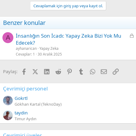
Cevaplamak için giriş yap veya kayıt ol.
Benzer konular
L
İnsanlığın Son İcadı: Yapay Zeka Bizi Yok Mu
A
o
Edecek?
c
ayhanarican
Yapay Zeka
k
Cevaplar
1
30 Aralık 2025
e
d
Facebook
X (Twitter)
LinkedIn
Reddit
Pinterest
Tumblr
WhatsApp
E-posta
Link
Paylaş:
Çevrimiçi personel
Gokrtl
Gökhan Kartal (TeknoDay)
taydin
Timur Aydın
Çevrimiçi üyeler