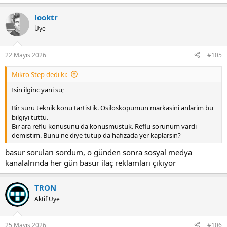
looktr
Üye
22 Mayıs 2026
#105
Mikro Step dedi ki:
Isin ilginc yani su;
Bir suru teknik konu tartistik. Osiloskopumun markasini anlarim bu
bilgiyi tuttu.
Bir ara reflu konusunu da konusmustuk. Reflu sorunum vardi
demistim. Bunu ne diye tutup da hafizada yer kaplarsin?
basur soruları sordum, o günden sonra sosyal medya
kanalalrında her gün basur ilaç reklamları çıkıyor
TRON
Aktif Üye
25 Mayıs 2026
#106