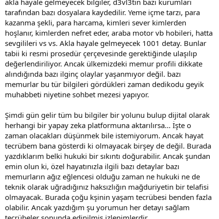
akla hayale gelmeyecek bilgiler, d3vl3tin bazı kurumları
tarafından bazı dosyalara kaydedilir. Yeme içme tarzı, para
kazanma şekli, para harcama, kimleri sever kimlerden
hoşlanır, kimlerden nefret eder, araba motor vb hobileri, hatta
sevgilileri vs vs. Akla hayale gelmeyecek 1001 detay. Bunlar
tabii ki resmi prosedür çerçevesinde gerektiğinde ulaşılıp
değerlendiriliyor. Ancak ülkemizdeki memur profili dikkate
alındığında bazı ilginç olaylar yaşanmıyor değil. bazı
memurlar bu tür bilgileri gördükleri zaman dedikodu geyik
muhabbeti niyetine sohbet mezesi yapıyor.
Şimdi gün gelir tüm bu bilgiler bir yolunu bulup dijital olarak
herhangi bir yapay zeka platformuna aktarılırsa... İşte o
zaman olacakları düşünmek bile istemiyorum. Ancak hayat
tecrübem bana gösterdi ki olmayacak birşey de değil. Burada
yazdıklarım belki hukuki bir sıkıntı doğurabilir. Ancak şundan
emin olun ki, özel hayatınızla ilgili bazı detaylar bazı
memurların ağız eğlencesi olduğu zaman ne hukuki ne de
teknik olarak uğradığınız haksızlığın mağduriyetin bir telafisi
olmayacak. Burada çoğu kşinin yaşam tecrübesi benden fazla
olabilir. Ancak yazdığım şu yorumun her detayı sağlam
tecrübeler sonunda edinilmiş izlenimlerdir.