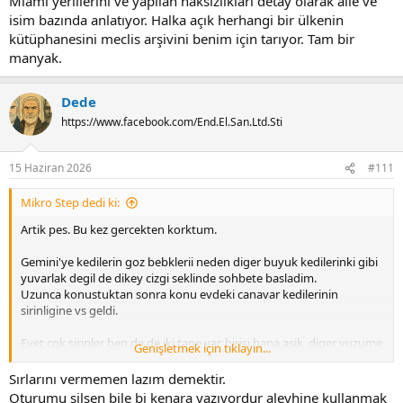
Miami yerlilerini ve yapılan haksızlıkları detay olarak aile ve
isim bazında anlatıyor. Halka açık herhangi bir ülkenin
kütüphanesini meclis arşivini benim için tarıyor. Tam bir
manyak.
Dede
https://www.facebook.com/End.El.San.Ltd.Sti
15 Haziran 2026
#111
Mikro Step dedi ki:
Artik pes. Bu kez gercekten korktum.
Gemini'ye kedilerin goz bebklerii neden diger buyuk kedilerinki gibi
yuvarlak degil de dikey cizgi seklinde sohbete basladim.
Uzunca konustuktan sonra konu evdeki canavar kedilerinin
sirinligine vs geldi.
Evet cok sirinler ben de de iki tane var, birisi bana asik, diger yuzume
Genişletmek için tıklayın...
bile bakmiyor diye yazdim.
Sırlarını vermemen lazım demektir.
Seker ve Nina'dan bahsediyorsunuz galiba! seklinde cumle kurdu ve
Oturumu silsen bile bi kenara yazıyordur aleyhine kullanmak