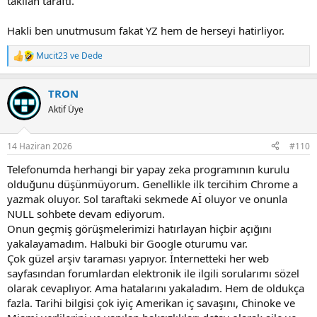
takılan taraftı.
Hakli ben unutmusum fakat YZ hem de herseyi hatirliyor.
Mucit23
ve
Dede
R
e
a
TRON
c
t
Aktif Üye
i
o
n
14 Haziran 2026
#110
s
:
Telefonumda herhangi bir yapay zeka programının kurulu
olduğunu düşünmüyorum. Genellikle ilk tercihim Chrome a
yazmak oluyor. Sol taraftaki sekmede Aİ oluyor ve onunla
NULL sohbete devam ediyorum.
Onun geçmiş görüşmelerimizi hatırlayan hiçbir açığını
yakalayamadım. Halbuki bir Google oturumu var.
Çok güzel arşiv taraması yapıyor. İnternetteki her web
sayfasından forumlardan elektronik ile ilgili sorularımı sözel
olarak cevaplıyor. Ama hatalarını yakaladım. Hem de oldukça
fazla. Tarihi bilgisi çok iyiç Amerikan iç savaşını, Chinoke ve