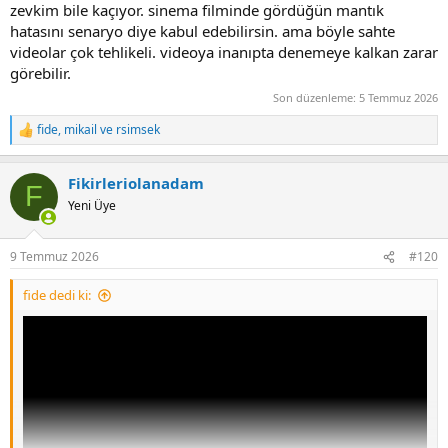
zevkim bile kaçıyor. sinema filminde gördüğün mantık
Bu video yapay zeka mı çözemedim.
hatasını senaryo diye kabul edebilirsin. ama böyle sahte
Birkaç videoda kuzu ve koyunların kulakları anormal uzun olması
videolar çok tehlikeli. videoya inanıpta denemeye kalkan zarar
dikkatimi çekti ama arka taraftaki kuzu/koyunlarda da aynı şekilde
görebilir.
olunca yöreye özgü bit tür olabilir diye aklıma geldi ama hal ayapay
Son düzenleme:
5 Temmuz 2026
zeka mı yoksa gerçek mi bilemedim.
fide
,
mikail
ve
rsimsek
R
e
a
Fikirleriolanadam
c
F
t
Yeni Üye
i
o
n
9 Temmuz 2026
#120
s
:
fide dedi ki: