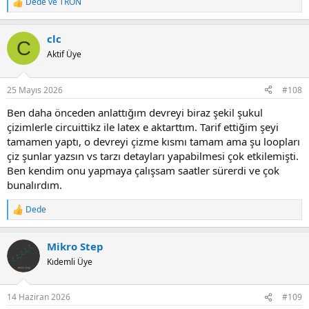
Dede
ve
TRON
R
e
a
clc
c
C
t
Aktif Üye
i
o
n
25 Mayıs 2026
#108
s
:
Ben daha önceden anlattığım devreyi biraz şekil şukul
çizimlerle circuittikz ile latex e aktarttım. Tarif ettiğim şeyi
tamamen yaptı, o devreyi çizme kısmı tamam ama şu loopları
çiz şunlar yazsın vs tarzı detayları yapabilmesi çok etkilemişti.
Ben kendim onu yapmaya çalışsam saatler sürerdi ve çok
bunalırdım.
Dede
R
e
a
Mikro Step
c
t
Kıdemli Üye
i
o
n
14 Haziran 2026
#109
s