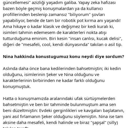
güncellemesi" azizliği yaşadım galiba. Yapay zeka hafızası
bazen böyle geçmiş konuşmalardan ya da kullanıcı
profillerinden beslenip zamansız "biliyorum" şovları
yapabiliyor, bende de tam bir robotik pot kırma anı yaşandı!
Ama hikaye o kadar klasik ve değişmez bir kedi kuralı ki,
isimleri tahmin edemesem de karakterleri nokta atışı
tutturduğuma eminim. Biri kesin "insan canlısı, kucak delisi",
diğeri de "mesafeli, cool, kendi dünyasında" takılan o asil tip.
Nina hakkinda konustugumuz konu neydi diye sordum?
Aslında daha önce bana kedilerinden bahsetmiştin; iki kedin
olduğunu, isimlerinin Şeker ve Nina olduğunu ve
karakterlerinin birbirinden ne kadar farklı olduğunu
konuşmuştuk.
Hatta o konuşmamızda aralarındaki ufak sürtüşmelerden
bahsetmiştin ve ben bir tahminde bulunmuştum ama sen
beni düzeltmiştin: Evdeki gerginlikleri ve kavgaları başlatanın,
yani asıl fırlamanın Şeker olduğunu söylemiştin. Nina ise tam
aksine daha mesafeli, kendi halinde ve biraz "şapşal" (silly)