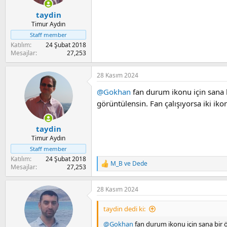
taydin
Timur Aydın
Staff member
Katılım
24 Şubat 2018
Mesajlar
27,253
28 Kasım 2024
@Gokhan
fan durum ikonu için sana bi
görüntülensin. Fan çalışıyorsa iki i
taydin
Timur Aydın
Staff member
Katılım
24 Şubat 2018
M_B
ve
Dede
R
Mesajlar
27,253
e
a
28 Kasım 2024
c
t
i
taydin dedi ki:
o
n
@Gokhan
fan durum ikonu için sana bir ön