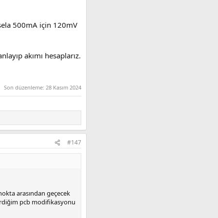
Mesela 500mA için 120mV
nlayıp akımı hesaplarız.
Son düzenleme:
28 Kasım 2024
#147
 nokta arasından geçecek
nerdiğim pcb modifikasyonu