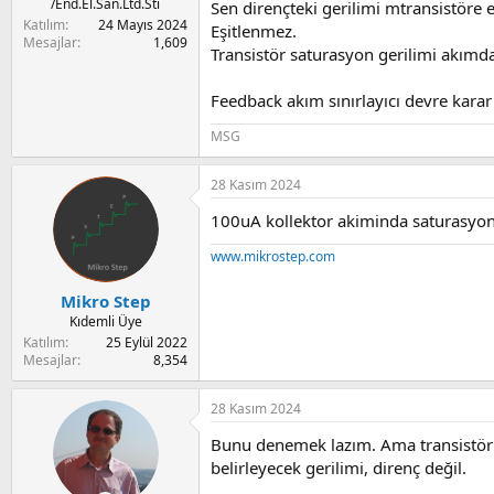
a
i
/End.El.San.Ltd.Sti
Sen dirençteki gerilimi mtransistöre e
n
Katılım
24 Mayıs 2024
Eşitlenmez.
Mesajlar
1,609
Transistör saturasyon gerilimi akımd
Feedback akım sınırlayıcı devre karar
MSG
28 Kasım 2024
100uA kollektor akiminda saturasyon
www.mikrostep.com
Mikro Step
Kıdemli Üye
Katılım
25 Eylül 2022
Mesajlar
8,354
28 Kasım 2024
Bunu denemek lazım. Ama transistör s
belirleyecek gerilimi, direnç değil.