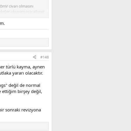
30mV civarı olmasını
ir değer okuyamayacağımız
ım.
n önceden mesela 0-15A
 olacağını hesaplamak. Bu
eğerlerini bulmak.
0mV ise 1A için iki katı
#148
aplarız.
her türlü kayma, aynen
laka yararı olacaktır.
ngs" değil de normal
 ettiğim birşey değil,
ir sonraki revizyona