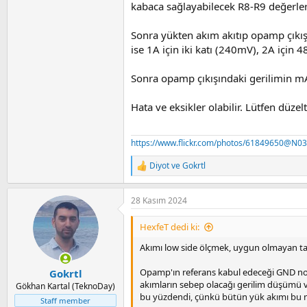
kabaca sağlayabilecek R8-R9 değerle
Sonra yükten akım akıtıp opamp çıkı
ise 1A için iki katı (240mV), 2A için
Sonra opamp çıkışındaki gerilimin m
Hata ve eksikler olabilir. Lütfen düzel
https://www.flickr.com/photos/61849650@N03
Diyot
ve
Gokrtl
R
e
a
28 Kasım 2024
c
t
i
HexfeT dedi ki:
o
n
Akımı low side ölçmek, uygun olmayan ta
s
:
Opamp'ın referans kabul edeceği GND nokt
Gokrtl
akımların sebep olacağı gerilim düşümü 
Gökhan Kartal (TeknoDay)
bu yüzdendi, çünkü bütün yük akımı bu 
Staff member