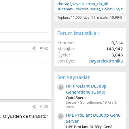
ckocagil
taydin
ercan_elo_bil
TunahanC
tekosis
sütlaç
Gokrtl
0xyit
Toplam: 11,005 (üye: 11, misafir: 10,994)
Forum istatistikleri
Konular
9,314
#142
Mesajlar
148,942
Üyeler
3,848
Son üye
bayarelektronik3
Son kaynaklar
HP ProLiant DL380p
Kaynak ikon/amblem
Generation8 (Gen8)
QuickSpecs
Sercan
Güncellenme:
19 Aralık
#143
2025
HPE ProLiant DL380p Gen8
. O yüzden de transistör
Kaynak ikon/amblem
Server
HPE ProLiant DL380p Gen8