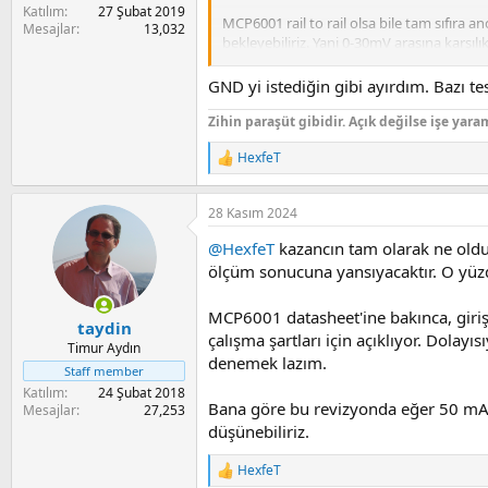
Katılım
27 Şubat 2019
MCP6001 rail to rail olsa bile tam sıfıra 
Mesajlar
13,032
bekleyebiliriz. Yani 0-30mV arasına kar
için akımı sıfır kabul edebiliriz.
GND yi istediğin gibi ayırdım. Bazı te
MCP6001 in kazancını belirleyen dirençle
gibi. ölçüm aralığımızı belirlemek. Maks
Zihin paraşüt gibidir. Açık değilse işe yara
gerilimi ADC nin 0-5V olan skalasına otu
HexfeT
R
Sonra yükten akım akıtıp opamp çıkışının 
e
a
(240mV) olmalı. Buraya kadar sorun yoksa
28 Kasım 2024
c
t
Sonra opamp çıkışındaki gerilimin mA baş
@HexfeT
kazancın tam olarak ne oldu
i
o
ölçüm sonucuna yansıyacaktır. O yüzde
Hata ve eksik olabilir. Varsa düzeltelim.
n
s
MCP6001 datasheet'ine bakınca, giriş
:
taydin
çalışma şartları için açıklıyor. Dolay
Timur Aydın
denemek lazım.
Staff member
Katılım
24 Şubat 2018
Bana göre bu revizyonda eğer 50 mA 
Mesajlar
27,253
düşünebiliriz.
HexfeT
R