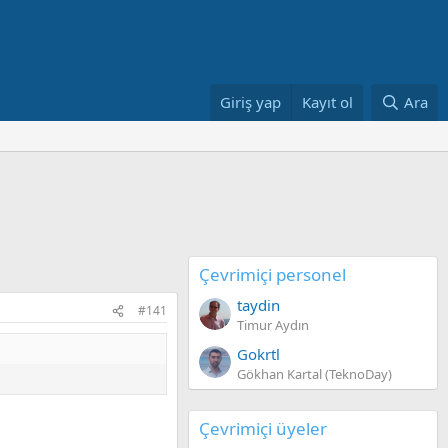
Giriş yap
Kayıt ol
Ara
Çevrimiçi personel
taydin
#141
Timur Aydın
Gokrtl
Gökhan Kartal (TeknoDay)
Çevrimiçi üyeler