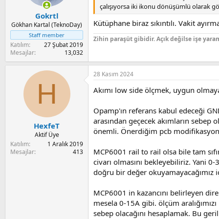
s
çalışıyorsa iki ikonu dönüşümlü olarak g
:
Gokrtl
Kütüphane biraz sıkıntılı. Vakit ayı
Gökhan Kartal (TeknoDay)
Staff member
Zihin paraşüt gibidir. Açık değilse işe yara
Katılım
27 Şubat 2019
Mesajlar
13,032
28 Kasım 2024
H
Akımı low side ölçmek, uygun olmaya
Opamp'ın referans kabul edeceği GND 
arasından geçecek akımların sebep o
HexfeT
önemli. Önerdiğim pcb modifikasyon
Aktif Üye
Katılım
1 Aralık 2019
MCP6001 rail to rail olsa bile tam sı
Mesajlar
413
civarı olmasını bekleyebiliriz. Yani
doğru bir değer okuyamayacağımız için
MCP6001 in kazancını belirleyen dire
mesela 0-15A gibi. ölçüm aralığımızı
sebep olacağını hesaplamak. Bu geril