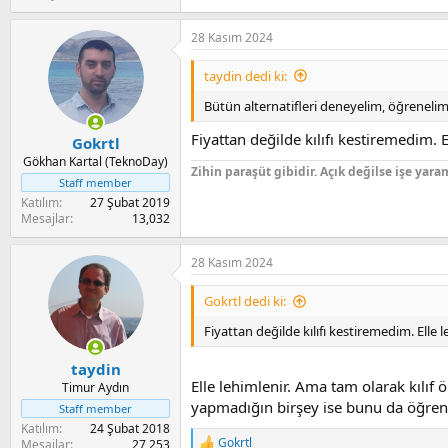
28 Kasım 2024
taydin dedi ki:
Bütün alternatifleri deneyelim, öğrenelim.
Fiyattan değilde kılıfı kestiremedim.
Gokrtl
Gökhan Kartal (TeknoDay)
Zihin paraşüt gibidir. Açık değilse işe yara
Staff member
Katılım
27 Şubat 2019
Mesajlar
13,032
28 Kasım 2024
Gokrtl dedi ki:
Fiyattan değilde kılıfı kestiremedim. Elle
taydin
Elle lehimlenir. Ama tam olarak kılıf
Timur Aydın
yapmadığın birşey ise bunu da öğren
Staff member
Katılım
24 Şubat 2018
Gokrtl
Mesajlar
27,253