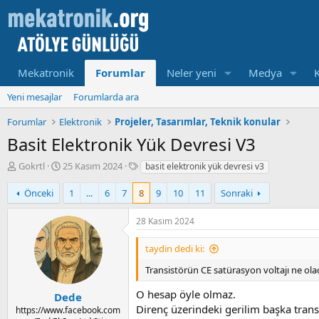
Mekatronik
Forumlar
Neler yeni
Medya
Yeni mesajlar
Forumlarda ara
Forumlar
Elektronik
Projeler, Tasarımlar, Teknik konular
Basit Elektronik Yük Devresi V3
K
B
E
Gokrtl
25 Kasım 2024
basit elektronik yük devresi v3
o
a
t
n
ş
i
Önceki
1
...
6
7
8
9
10
11
Sonraki
u
l
k
y
a
e
28 Kasım 2024
u
m
t
b
a
l
taydin dedi ki:
a
t
e
ş
a
r
Transistörün CE satürasyon voltajı ne olac
l
r
O hesap öyle olmaz.
a
i
Dede
t
h
Direnç üzerindeki gerilim başka trans
https://www.facebook.com