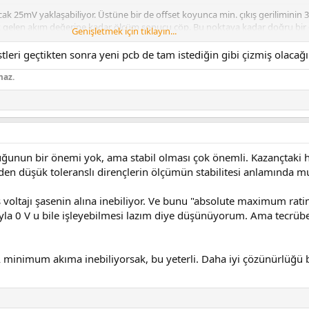
ancak 25mV yaklaşabiliyor. Üstüne bir de offset koyunca min. çıkış geriliminin 
şılık gelen akım değerine kadar ölçüm sonucu çöp. Bu noktaya kadar doğru b
Genişletmek için tıklayın...
stleri geçtikten sonra yeni pcb de tam istediğin gibi çizmiş olacağ
rin toleranslarının önemi yok. Kazancı kabaca hesaplasak yeter. Mühim ola
. değer olan 15A in sönt dirençler üzerinde ne kadar gerilim düşümüne sebep
maz.
rtacak opamp kazancını belirlemek. Bu kazancı kabaca sağlayabilecek R8-R9 d
akıma göre doğrusal çıkış verip vermediğine bakabiliriz. Mesela 500mA için 12
 artık top ADC de.
ına kaç mV değiştiğini bulup, bunu ham ADC okuması ile oranlayıp akımı hes
ğunun bir önemi yok, ama stabil olması çok önemli. Kazançtaki 
n düşük toleranslı dirençlerin ölçümün stabilitesi anlamında mut
 voltajı şasenin alına inebiliyor. Ve bunu "absolute maximum rati
ısıyla 0 V u bile işleyebilmesi lazım diye düşünüyorum. Ama tecrübe
minimum akıma inebiliyorsak, bu yeterli. Daha iyi çözünürlüğü b