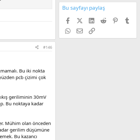
Bu sayfayı paylaş
Facebook
X (Twitter)
LinkedIn
Reddit
Pinterest
Tum
WhatsApp
E-posta
Link
#146
kmamalı. Bu iki nokta
yüzden pcb çizimi çok
çıkış geriliminin 30mV
öp. Bu noktaya kadar
ter. Mühim olan önceden
 kadar gerilim düşümüne
lemek. Bu kazancı