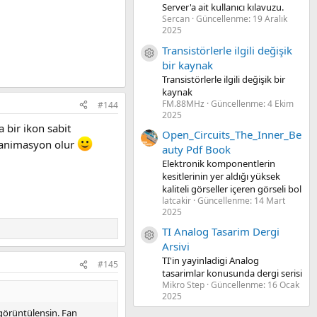
Server'a ait kullanıcı kılavuzu.
Sercan
Güncellenme:
19 Aralık
2025
Transistörlerle ilgili değişik
Kaynak ikon/amblem
bir kaynak
Transistörlerle ilgili değişik bir
kaynak
FM.88MHz
Güncellenme:
4 Ekim
#144
2025
a bir ikon sabit
Open_Circuits_The_Inner_Be
r animasyon olur
auty Pdf Book
Elektronik komponentlerin
kesitlerinin yer aldığı yüksek
kaliteli görseller içeren görseli bol
latcakir
Güncellenme:
14 Mart
2025
TI Analog Tasarim Dergi
Kaynak ikon/amblem
Arsivi
TI'in yayinladigi Analog
#145
tasarimlar konusunda dergi serisi
Mikro Step
Güncellenme:
16 Ocak
2025
t görüntülensin. Fan