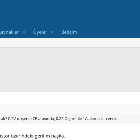
Kaynaklar
Üyeler
İletişim
ak? 0.2V düşerse CE arasında, 0.22 Ω şönt ile 1A akıma izin verir.
istör üzerindeki gerilim başka.