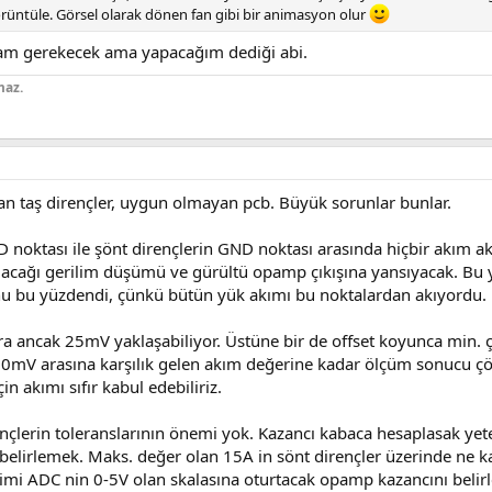
örüntüle. Görsel olarak dönen fan gibi bir animasyon olur
rmam gerekecek ama yapacağım dediği abi.
maz.
n taş dirençler, uygun olmayan pcb. Büyük sorunlar bunlar.
noktası ile şönt dirençlerin GND noktası arasında hiçbir akım a
lacağı gerilim düşümü ve gürültü opamp çıkışına yansıyacak. Bu 
u bu yüzdendi, çünkü bütün yük akımı bu noktalardan akıyordu.
fıra ancak 25mV yaklaşabiliyor. Üstüne bir de offset koyunca min. 
 0-30mV arasına karşılık gelen akım değerine kadar ölçüm sonucu ç
 akımı sıfır kabul edebiliriz.
nçlerin toleranslarının önemi yok. Kazancı kabaca hesaplasak ye
 belirlemek. Maks. değer olan 15A in sönt dirençler üzerinde ne
imi ADC nin 0-5V olan skalasına oturtacak opamp kazancını belir