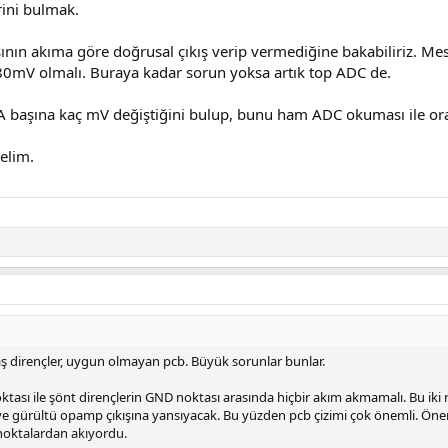
rini bulmak.
şının akıma göre doğrusal çıkış verip vermediğine bakabiliriz. 
 480mV olmalı. Buraya kadar sorun yoksa artık top ADC de.
A başına kaç mV değiştiğini bulup, bunu ham ADC okuması ile ora
telim.
ş dirençler, uygun olmayan pcb. Büyük sorunlar bunlar.
ası ile şönt dirençlerin GND noktası arasında hiçbir akım akmamalı. Bu iki
ve gürültü opamp çıkışına yansıyacak. Bu yüzden pcb çizimi çok önemli. Ö
noktalardan akıyordu.