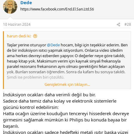
Dede
c
t
https://www.facebook.com/End.El.San.Ltd.Sti
i
o
n
10 Haziran 2024
#28
s
:
harun dedi ki:
Taşlar yerine oturuyor
@Dede
hocam, bilgi için teşekkür ederim. Ben
de bir indüksiyon ısıtıcı yapmak istiyordum. Onlarca video izledim
ama herkes devreyi ezberden yapıyor. O değerler neye göre takıldı,
hesap kitap yok. Maksimum verim için kaynak sinyali frekansıyla
paralel rezonans frekansının aynı olması gerektiğini felan açıklayan
yok. Bunları sonradan öğrendim. Sonra da kafam bu soruya takıldı.
Şimdi ise problemin biri çözüldü.
Genişletmek için tıklayın...
Benim aklımda indüksiyonlu mangal yapmak var. Mangal derken
ısıtıcı bobinin içine yuvarlak boru yerleştirmek.
İndüksiyon ocakları daha verimli değil bu bir.
İndüksiyon bu yuvarlak boruyu ısıtacak. Isınan bu borunun içine de
Sadece daha temiz daha kolay ve elektronik sistemlerle
şiş kebapları koymak istiyorum.
gücünü kontrol edebilirsin:
Yani etler bir yere değmeden pişsin istiyorum. Isı her yerinde olacak.
Hatta ocağın üzerine kouduğun tencereyi hissederek devreye
Çevirmene gerek kalmayacak.
girmesini sağlamak mümkün ki Philips bu konuda bayaa bir
Tabi yağ damlayan hazneli felan olacak.
başarılı.
Bunun için ayarlanabilir frekanslı yapacağım. 200-250 C sıcaklıkta 30
dakika ısınsın yeter.
İndüksiyon ocakları sadece hedefteki metali ısıtır başka yüzei