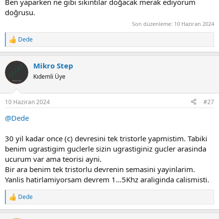
Ben yaparken ne gibi sıkıntılar doğacak merak ediyorum
doğrusu.
Son düzenleme:
10 Haziran 2024
Dede
R
e
a
Mikro Step
c
t
Kıdemli Üye
i
o
n
10 Haziran 2024
#27
s
:
@Dede
30 yil kadar once (c) devresini tek tristorle yapmistim. Tabiki
benim ugrastigim guclerle sizin ugrastiginiz gucler arasinda
ucurum var ama teorisi ayni.
Bir ara benim tek tristorlu devrenin semasini yayinlarim.
Yanlis hatirlamiyorsam devrem 1...5Khz araliginda calismisti.
Dede
R
e
a