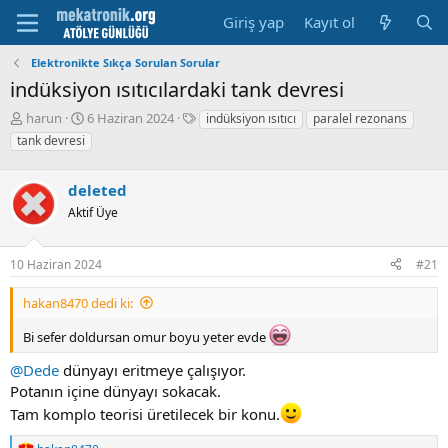
Giriş yap
Kayıt ol
Elektronikte Sıkça Sorulan Sorular
indüksiyon ısıtıcılardaki tank devresi
K
B
E
harun
6 Haziran 2024
indüksiyon ısıtıcı
paralel rezonans
o
a
t
tank devresi
n
ş
i
u
l
k
y
deleted
a
e
u
m
t
Aktif Üye
b
a
l
a
t
e
ş
a
r
10 Haziran 2024
#21
l
r
a
i
hakan8470 dedi ki:
t
h
a
i
Bi sefer doldursan omur boyu yeter evde
n
@Dede
dünyayı eritmeye çalışıyor.
Potanın içine dünyayı sokacak.
Tam komplo teorisi üretilecek bir konu.