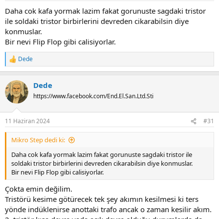
Daha cok kafa yormak lazim fakat gorunuste sagdaki tristor
ile soldaki tristor birbirlerini devreden cikarabilsin diye
konmuslar.
Bir nevi Flip Flop gibi calisiyorlar.
Dede
R
e
a
Dede
c
t
https://www.facebook.com/End.El.San.Ltd.Sti
i
o
n
11 Haziran 2024
#31
s
:
Mikro Step dedi ki:
Daha cok kafa yormak lazim fakat gorunuste sagdaki tristor ile
soldaki tristor birbirlerini devreden cikarabilsin diye konmuslar.
Bir nevi Flip Flop gibi calisiyorlar.
Çokta emin değilim.
Tristörü kesime götürecek tek şey akımın kesilmesi ki ters
yönde indüklenirse anottaki trafo ancak o zaman kesilir akım.