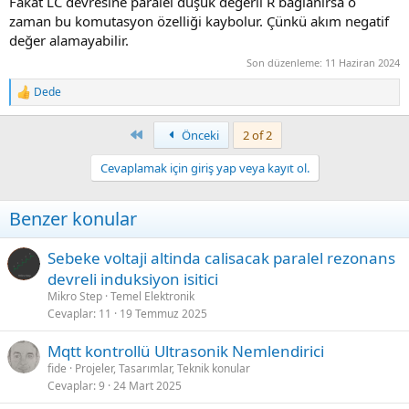
Fakat LC devresine paralel düşük değerli R bağlanırsa o
zaman bu komutasyon özelliği kaybolur. Çünkü akım negatif
değer alamayabilir.
Son düzenleme:
11 Haziran 2024
Dede
R
e
a
First
Önceki
2 of 2
c
t
Cevaplamak için giriş yap veya kayıt ol.
i
o
n
Benzer konular
s
:
Sebeke voltaji altinda calisacak paralel rezonans
devreli induksiyon isitici
Mikro Step
Temel Elektronik
Cevaplar
11
19 Temmuz 2025
Mqtt kontrollü Ultrasonik Nemlendirici
fide
Projeler, Tasarımlar, Teknik konular
Cevaplar
9
24 Mart 2025