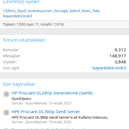
Çevrimiçi üyeler
132kHz
Diyot
kudretuzuner
ckocagil
Gokrtl
Yasin.
fide
bayarelektronik3
Toplam: 7,930 (üye: 11, misafir: 7,919)
Forum istatistikleri
Konular
9,312
Mesajlar
148,917
Üyeler
3,848
Son üye
bayarelektronik3
Son kaynaklar
HP ProLiant DL380p Generation8 (Gen8)
Kaynak ikon/amblem
QuickSpecs
Sercan
Güncellenme:
19 Aralık 2025
HPE ProLiant DL380p Gen8 Server
Kaynak ikon/amblem
HPE ProLiant DL380p Gen8 Server'a ait kullanıcı kılavuzu.
Sercan
Güncellenme:
19 Aralık 2025