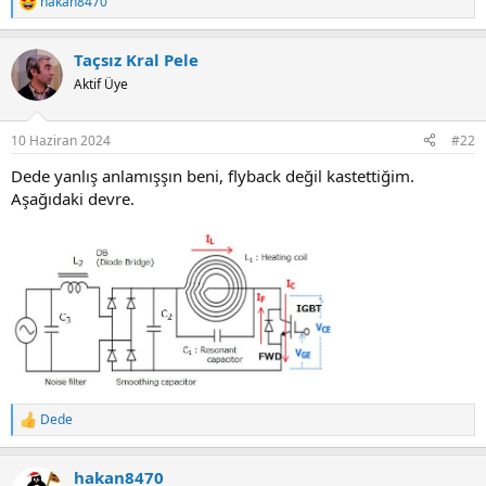
hakan8470
R
e
a
Taçsız Kral Pele
c
t
Aktif Üye
i
o
n
10 Haziran 2024
#22
s
:
Dede yanlış anlamışşın beni, flyback değil kastettiğim.
Aşağıdaki devre.
Dede
R
e
a
hakan8470
c