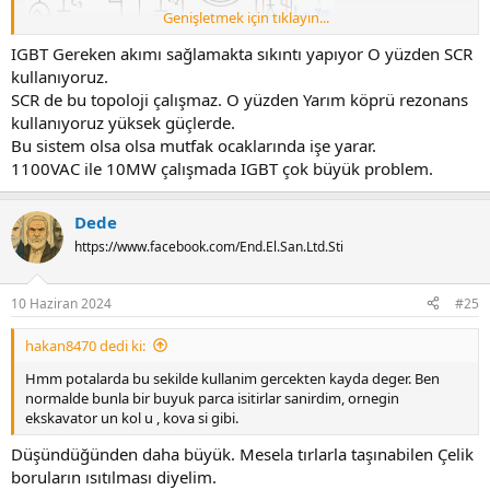
Genişletmek için tıklayın...
IGBT Gereken akımı sağlamakta sıkıntı yapıyor O yüzden SCR
kullanıyoruz.
SCR de bu topoloji çalışmaz. O yüzden Yarım köprü rezonans
kullanıyoruz yüksek güçlerde.
Bu sistem olsa olsa mutfak ocaklarında işe yarar.
1100VAC ile 10MW çalışmada IGBT çok büyük problem.
Dede
https://www.facebook.com/End.El.San.Ltd.Sti
10 Haziran 2024
#25
hakan8470 dedi ki:
Hmm potalarda bu sekilde kullanim gercekten kayda deger. Ben
normalde bunla bir buyuk parca isitirlar sanirdim, ornegin
ekskavator un kol u , kova si gibi.
Düşündüğünden daha büyük. Mesela tırlarla taşınabilen Çelik
boruların ısıtılması diyelim.