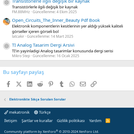
Transistörlerle ilgili değişik bir kaynak
Kaynak ikon/amblem
Transistörlerle ilgili değişik bir kaynak
FM.88MHz
Güncellenme:
4 Ekim 2025
Open_Circuits_The_Inner_Beauty Pdf Book
Elektronik komponentlerin kesitlerinin yer aldığı yüksek kaliteli
görseller içeren görseli bol
latcakir
Güncellenme:
14 Mart 2025
TI Analog Tasarim Dergi Arsivi
Kaynak ikon/amblem
TI'in yayinladigi Analog tasarimlar konusunda dergi serisi
Mikro Step
Güncellenme:
16 Ocak 2025
Bu sayfayı paylaş
Facebook
X (Twitter)
LinkedIn
Reddit
Pinterest
Tumblr
WhatsApp
E-posta
Link
Elektronikte Sıkça Sorulan Sorular
mekatronik
Türkçe
İletişim
Şartlar ve kurallar
Gizlilik politikası
Yardım
R
S
S
®
Community platform by XenForo
© 2010-2024 XenForo Ltd.