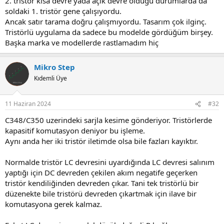
2. tristör kısa devre yada açık devre olduğu durumlarda da
soldaki 1. tristör gene çalışıyordu.
Ancak satır tarama doğru çalışmıyordu. Tasarım çok ilginç.
Tristörlü uygulama da sadece bu modelde gördüğüm birşey.
Başka marka ve modellerde rastlamadım hiç
Mikro Step
Kıdemli Üye
11 Haziran 2024
#32
C348/C350 uzerindeki sarjla kesime gönderiyor. Tristörlerde
kapasitif komutasyon deniyor bu işleme.
Aynı anda her iki tristör iletimde olsa bile fazları kayıktır.
Normalde tristör LC devresini uyardığında LC devresi salınım
yaptığı için DC devreden çekilen akım negatife geçerken
tristör kendiliğinden devreden çıkar. Tani tek tristörlü bir
düzenekte bile tristörü devreden çıkartmak için ilave bir
komutasyona gerek kalmaz.