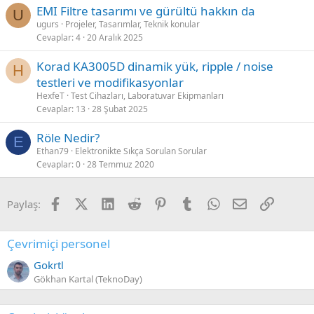
EMI Filtre tasarımı ve gürültü hakkın da
U
ugurs
Projeler, Tasarımlar, Teknik konular
Cevaplar
4
20 Aralık 2025
Korad KA3005D dinamik yük, ripple / noise
H
testleri ve modifikasyonlar
HexfeT
Test Cihazları, Laboratuvar Ekipmanları
Cevaplar
13
28 Şubat 2025
Röle Nedir?
E
Ethan79
Elektronikte Sıkça Sorulan Sorular
Cevaplar
0
28 Temmuz 2020
Facebook
X (Twitter)
LinkedIn
Reddit
Pinterest
Tumblr
WhatsApp
E-posta
Link
Paylaş:
Çevrimiçi personel
Gokrtl
Gökhan Kartal (TeknoDay)