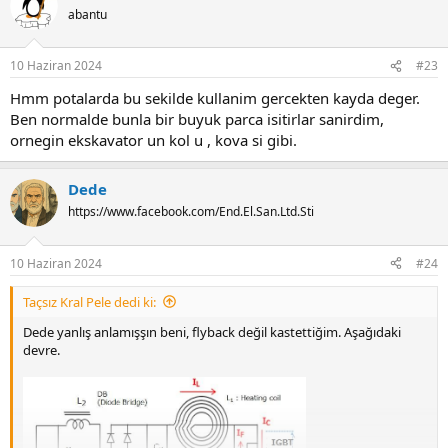
t
abantu
i
o
n
10 Haziran 2024
#23
s
:
Hmm potalarda bu sekilde kullanim gercekten kayda deger.
Ben normalde bunla bir buyuk parca isitirlar sanirdim,
ornegin ekskavator un kol u , kova si gibi.
Dede
https://www.facebook.com/End.El.San.Ltd.Sti
10 Haziran 2024
#24
Taçsız Kral Pele dedi ki:
Dede yanlış anlamışşın beni, flyback değil kastettiğim. Aşağıdaki
devre.