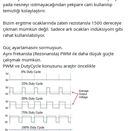
Şimdi kafama bir soru daha takıldı
yada nesneyi ısıtmayacağından yekpare cam kullanılıp
Bu sıcaklığı düşürmenin tek yolu frekansı azaltmak mıdır? Ama
temizliği kolaylaştırır.
frekans eşitlenmezse de verim düşecek.
Yani verimi düşürmeden 30 dakika boyunca 200-250 C de
Bizim ergitme ocaklarında zaten rezistansla 1500 dereceye
ısıtmanın yolu yok mu?
çıkman mümkün değil. Sadece ark ocakları indüksiyom gibi
12 Volt 16 Amper LED trafosu ile besleyeceğim.
rahat kullanılabiliyor.
Besleme gerilimini düşürsem sıcaklık da düşer ama yine de verim
kaybına uğrar mıyım?
Güç ayarlamasını sormuşsun.
Piyasaya bakıyorum hepsi normal rezistanslı mangallar. Birçok
Aynı frekansta (Rezonansta) PWM ile daha düşük güçte
İndüksiyonlu ocak var ama indüksiyonlu mangal bulamadım.
çalışmak mümkün.
İndüksiyon ısıtıcı normal rezidanslara göre daha verimliyse neden
PWM ve DutyCycle konusunu araştır öncelikle
indüksiyonlu mangal yapmıyorlar?
Demek ki fazla kullanışlı değil ki yapmıyorlar diye düşünüyorum.
Ben yaparken ne gibi sıkıntılar doğacak merak ediyorum doğrusu.