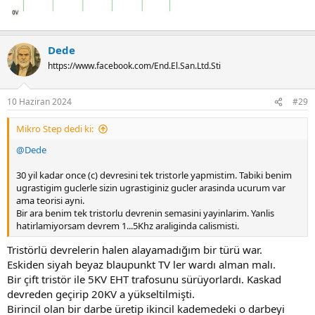
Dede
https://www.facebook.com/End.El.San.Ltd.Sti
10 Haziran 2024
#29
Mikro Step dedi ki:
@Dede
30 yil kadar once (c) devresini tek tristorle yapmistim. Tabiki benim
ugrastigim guclerle sizin ugrastiginiz gucler arasinda ucurum var
ama teorisi ayni.
Bir ara benim tek tristorlu devrenin semasini yayinlarim. Yanlis
hatirlamiyorsam devrem 1...5Khz araliginda calismisti.
Tristörlü devrelerin halen alayamadığım bir türü war.
Eskiden siyah beyaz blaupunkt TV ler wardı alman malı.
Bir çift tristör ile 5KV EHT trafosunu sürüyorlardı. Kaskad
devreden geçirip 20KV a yükseltilmişti.
Birincil olan bir darbe üretip ikincil kademedeki o darbeyi