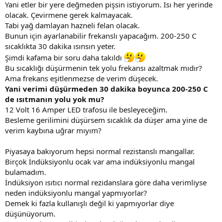
Yani etler bir yere değmeden pişsin istiyorum. Isı her yerinde
olacak. Çevirmene gerek kalmayacak.
Tabi yağ damlayan hazneli felan olacak.
Bunun için ayarlanabilir frekanslı yapacağım. 200-250 C
sıcaklıkta 30 dakika ısınsın yeter.
Şimdi kafama bir soru daha takıldı
Bu sıcaklığı düşürmenin tek yolu frekansı azaltmak mıdır?
Ama frekans eşitlenmezse de verim düşecek.
Yani verimi düşürmeden 30 dakika boyunca 200-250 C
de ısıtmanın yolu yok mu?
12 Volt 16 Amper LED trafosu ile besleyeceğim.
Besleme gerilimini düşürsem sıcaklık da düşer ama yine de
verim kaybına uğrar mıyım?
Piyasaya bakıyorum hepsi normal rezistanslı mangallar.
Birçok İndüksiyonlu ocak var ama indüksiyonlu mangal
bulamadım.
İndüksiyon ısıtıcı normal rezidanslara göre daha verimliyse
neden indüksiyonlu mangal yapmıyorlar?
Demek ki fazla kullanışlı değil ki yapmıyorlar diye
düşünüyorum.