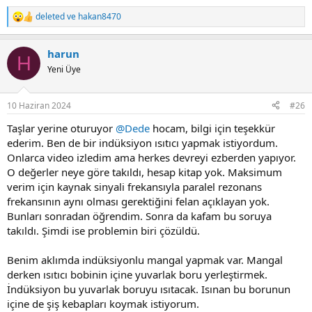
deleted
ve
hakan8470
R
e
a
harun
c
H
t
Yeni Üye
i
o
n
10 Haziran 2024
#26
s
:
Taşlar yerine oturuyor
@Dede
hocam, bilgi için teşekkür
ederim. Ben de bir indüksiyon ısıtıcı yapmak istiyordum.
Onlarca video izledim ama herkes devreyi ezberden yapıyor.
O değerler neye göre takıldı, hesap kitap yok. Maksimum
verim için kaynak sinyali frekansıyla paralel rezonans
frekansının aynı olması gerektiğini felan açıklayan yok.
Bunları sonradan öğrendim. Sonra da kafam bu soruya
takıldı. Şimdi ise problemin biri çözüldü.
Benim aklımda indüksiyonlu mangal yapmak var. Mangal
derken ısıtıcı bobinin içine yuvarlak boru yerleştirmek.
İndüksiyon bu yuvarlak boruyu ısıtacak. Isınan bu borunun
içine de şiş kebapları koymak istiyorum.