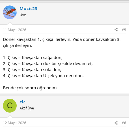
a
Mucit23
c
t
Üye
i
o
n
11 Mayıs 2026
#5
s
:
Döner kavşaktan 1. çıkışa ilerleyin. Yada döner kavşaktan 3.
çıkışa ilerleyin.
1. Çıkış = Kavşaktan sağa dön,
2. Çıkış = Kavşaktan düz bir şekilde devam et,
3. Çıkış = Kavşaktan sola dön,
4. Çıkış = Kavşaktan U çek yada geri dön,
Bende çok sonra öğrendim.
clc
C
Aktif Üye
12 Mayıs 2026
#6