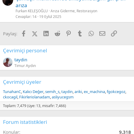
arıza
Furkan KELEŞOĞLU
Arıza Giderme, Restorasyon
Cevaplar
14
19 Eylül 2025
Facebook
X (Twitter)
LinkedIn
Reddit
Pinterest
Tumblr
WhatsApp
E-posta
Link
Paylaş:
Çevrimiçi personel
taydin
Timur Aydın
Çevrimiçi üyeler
TunahanC
Kalıcı Değer
semih_s
taydin
ariki
ex_machina
fgokcegoz
ckocagil
Fikirleriolanadam
asliyucegsm
Toplam: 7,479 (üye: 13, misafir: 7,466)
Forum istatistikleri
Konular
9,318