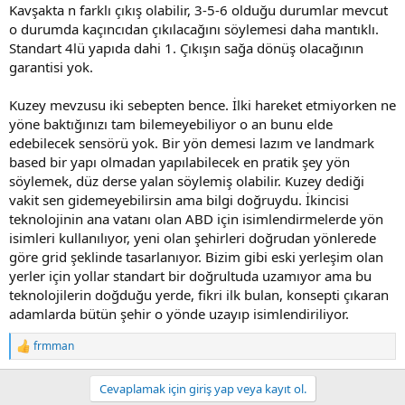
Kavşakta n farklı çıkış olabilir, 3-5-6 olduğu durumlar mevcut
o durumda kaçıncıdan çıkılacağını söylemesi daha mantıklı.
Standart 4lü yapıda dahi 1. Çıkışın sağa dönüş olacağının
garantisi yok.
Kuzey mevzusu iki sebepten bence. İlki hareket etmiyorken ne
yöne baktığınızı tam bilemeyebiliyor o an bunu elde
edebilecek sensörü yok. Bir yön demesi lazım ve landmark
based bir yapı olmadan yapılabilecek en pratik şey yön
söylemek, düz derse yalan söylemiş olabilir. Kuzey dediği
vakit sen gidemeyebilirsin ama bilgi doğruydu. İkincisi
teknolojinin ana vatanı olan ABD için isimlendirmelerde yön
isimleri kullanılıyor, yeni olan şehirleri doğrudan yönlerede
göre grid şeklinde tasarlanıyor. Bizim gibi eski yerleşim olan
yerler için yollar standart bir doğrultuda uzamıyor ama bu
teknolojilerin doğduğu yerde, fikri ilk bulan, konsepti çıkaran
adamlarda bütün şehir o yönde uzayıp isimlendiriliyor.
frmman
R
e
a
Cevaplamak için giriş yap veya kayıt ol.
c