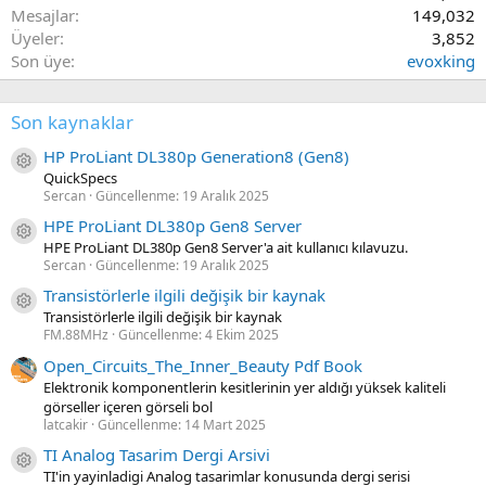
Mesajlar
149,032
Üyeler
3,852
Son üye
evoxking
Son kaynaklar
HP ProLiant DL380p Generation8 (Gen8)
Kaynak ikon/amblem
QuickSpecs
Sercan
Güncellenme:
19 Aralık 2025
HPE ProLiant DL380p Gen8 Server
Kaynak ikon/amblem
HPE ProLiant DL380p Gen8 Server'a ait kullanıcı kılavuzu.
Sercan
Güncellenme:
19 Aralık 2025
Transistörlerle ilgili değişik bir kaynak
Kaynak ikon/amblem
Transistörlerle ilgili değişik bir kaynak
FM.88MHz
Güncellenme:
4 Ekim 2025
Open_Circuits_The_Inner_Beauty Pdf Book
Elektronik komponentlerin kesitlerinin yer aldığı yüksek kaliteli
görseller içeren görseli bol
latcakir
Güncellenme:
14 Mart 2025
TI Analog Tasarim Dergi Arsivi
Kaynak ikon/amblem
TI'in yayinladigi Analog tasarimlar konusunda dergi serisi