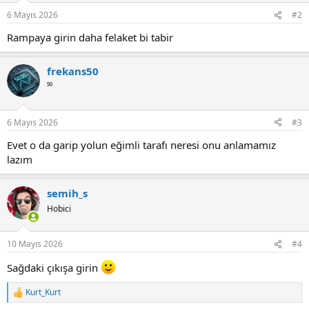
n
6 Mayıs 2026
#2
s
:
Rampaya girin daha felaket bi tabir
frekans50
⁵⁰
6 Mayıs 2026
#3
Evet o da garip yolun eğimli tarafı neresi onu anlamamız
lazım
semih_s
Hobici
10 Mayıs 2026
#4
Sağdaki çıkışa girin
Kurt_Kurt
R
e