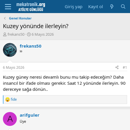
Giriş yap
Kayıt ol
Genel Konular
Kuzey yönünde ilerleyin?
K
B
frekans50
6 Mayıs 2026
o
a
n
ş
frekans50
u
l
⁵⁰
y
a
u
m
b
a
6 Mayıs 2026
#1
a
t
ş
a
Kuzey güney neresi devamlı bunu mu takip edeceğim? Daha
l
r
insancıl bir ifade olması gerekir. Saat 12 yönünde ilerleyin. 90
a
i
dereceye sağa dönün..
t
h
a
i
fide
R
n
e
a
arifguler
c
A
t
Üye
i
o