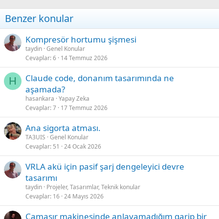
t
i
Benzer konular
o
n
s
Kompresör hortumu şişmesi
:
taydin
Genel Konular
Cevaplar
6
14 Temmuz 2026
Claude code, donanım tasarımında ne
H
aşamada?
hasankara
Yapay Zeka
Cevaplar
7
17 Temmuz 2026
Ana sigorta atması.
TA3UIS
Genel Konular
Cevaplar
51
24 Ocak 2026
VRLA akü için pasif şarj dengeleyici devre
tasarımı
taydin
Projeler, Tasarımlar, Teknik konular
Cevaplar
16
24 Mayıs 2026
Çamaşır makinesinde anlayamadığım garip bir