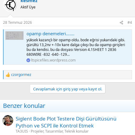
kesmez
c
t
Aktif Üye
i
o
n
28 Temmuz 2026
#4
s
:
opamp denemeleri…….
yüksek kazançlı bir opamp oldu. bode eğrisi yukarıdaki gibi.
gürültü 13,2nv +-10v kare dalga çıkışı bu da opamp girişleri
bu da kendisi. bu da dosyası Version 4.1SHEET 1 2836
680WIRE -832 -640 -129…
ltspicefiles.wordpress.com
czorgormez
R
e
a
Cevaplamak için giriş yap veya kayıt ol.
c
t
i
Benzer konular
o
n
s
Siglent Bode Plot Testere Dişi Gürültüsünü
:
Python ve SCPI ile Kontrol Etmek
TA3UIS
Projeler, Tasarımlar, Teknik konular