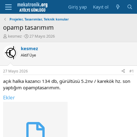
Giriş yap
Kayıt ol
Projeler, Tasarımlar, Teknik konular
opamp tasarımım
K
B
kesmez
27 Mayıs 2026
o
a
n
ş
kesmez
u
l
Aktif Üye
y
a
u
m
b
a
27 Mayıs 2026
#1
a
t
ş
a
açık halka kazancı 134 db, gürültüsü 5.2nv / karekök hz. son
l
r
yaptığım opamptasarımım.
a
i
t
h
Ekler
a
i
n