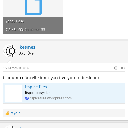
yeno31.asc
7.2 KB · Görüntüleme: 33
kesmez
Aktif Üye
16 Temmuz 2026
#3
blogumu güncelledim ziyaret ve yorum beklerim.
ltspice files
ltspice dosyalar
ltspicefiles.wordpress.com
taydin
R
e
a