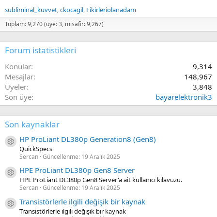
subliminal_kuvvet
ckocagil
Fikirleriolanadam
Toplam: 9,270 (üye: 3, misafir: 9,267)
Forum istatistikleri
Konular
9,314
Mesajlar
148,967
Üyeler
3,848
Son üye
bayarelektronik3
Son kaynaklar
HP ProLiant DL380p Generation8 (Gen8)
Kaynak ikon/amblem
QuickSpecs
Sercan
Güncellenme:
19 Aralık 2025
HPE ProLiant DL380p Gen8 Server
Kaynak ikon/amblem
HPE ProLiant DL380p Gen8 Server'a ait kullanıcı kılavuzu.
Sercan
Güncellenme:
19 Aralık 2025
Transistörlerle ilgili değişik bir kaynak
Kaynak ikon/amblem
Transistörlerle ilgili değişik bir kaynak