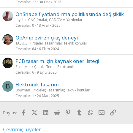
Cevaplar
13
30 Ocak 2026
OnShape fiyatlandırma politikasında değişiklik
taydin
CNC İmalat, CAD/CAM Yazılımları
Cevaplar
0
13 Aralık 2025
OpAmp eviren çıkış deneyi
TA3UIS
Projeler, Tasarımlar, Teknik konular
Cevaplar
64
6 Ekim 2024
PCB tasarım için kaynak öneri isteği
Enes Malik Çatak
Temel Elektronik
Cevaplar
6
9 Eylül 2025
Elektronik Tasarım
B
Bowman
Projeler, Tasarımlar, Teknik konular
Cevaplar
1
24 Mart 2025
Facebook
X (Twitter)
LinkedIn
Reddit
Pinterest
Tumblr
WhatsApp
E-posta
Link
Paylaş:
Çevrimiçi üyeler