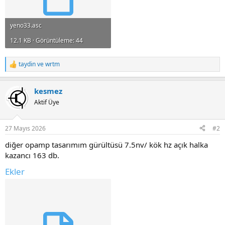
yeno33.asc
12.1 KB · Görüntüleme: 44
taydin
ve
wrtm
R
e
a
kesmez
c
t
Aktif Üye
i
o
n
27 Mayıs 2026
#2
s
:
diğer opamp tasarımım gürültüsü 7.5nv/ kök hz açık halka
kazancı 163 db.
Ekler