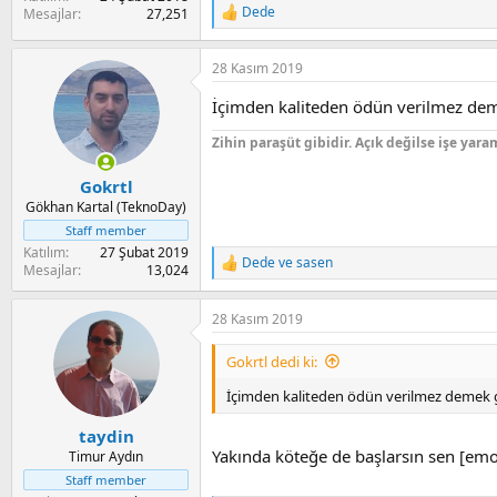
Dede
Mesajlar
27,251
R
e
a
28 Kasım 2019
c
t
İçimden kaliteden ödün verilmez de
i
o
Zihin paraşüt gibidir. Açık değilse işe yara
n
s
:
Gokrtl
Gökhan Kartal (TeknoDay)
Staff member
Katılım
27 Şubat 2019
Dede
ve
sasen
R
Mesajlar
13,024
e
a
28 Kasım 2019
c
t
i
Gokrtl dedi ki:
o
n
İçimden kaliteden ödün verilmez demek 
s
:
taydin
Yakında köteğe de başlarsın sen [emo
Timur Aydın
Staff member