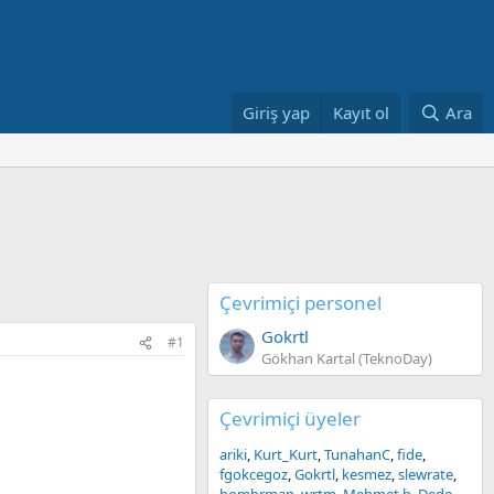
Giriş yap
Kayıt ol
Ara
Çevrimiçi personel
Gokrtl
#1
Gökhan Kartal (TeknoDay)
Çevrimiçi üyeler
ariki
Kurt_Kurt
TunahanC
fide
fgokcegoz
Gokrtl
kesmez
slewrate