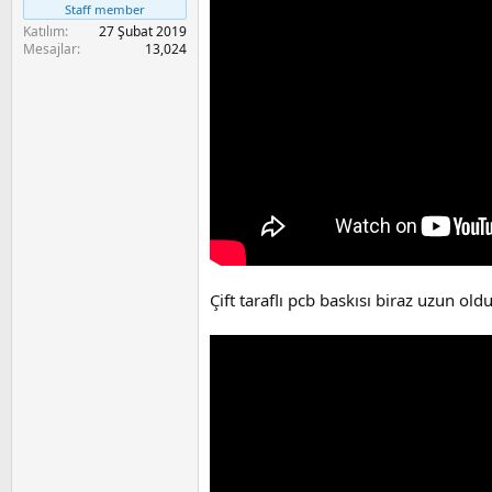
a
i
Staff member
n
Katılım
27 Şubat 2019
Mesajlar
13,024
Çift taraflı pcb baskısı biraz uzun old