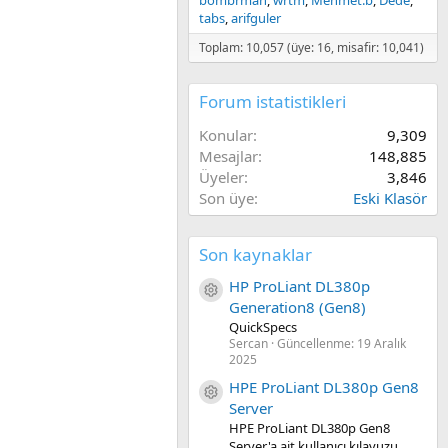
bombrman
wrtm
Mehmet.b
Dede
tabs
arifguler
Toplam: 10,057 (üye: 16, misafir: 10,041)
Forum istatistikleri
Konular
9,309
Mesajlar
148,885
Üyeler
3,846
Son üye
Eski Klasör
Son kaynaklar
HP ProLiant DL380p
Kaynak ikon/amblem
Generation8 (Gen8)
QuickSpecs
Sercan
Güncellenme:
19 Aralık
2025
HPE ProLiant DL380p Gen8
Kaynak ikon/amblem
Server
HPE ProLiant DL380p Gen8
Server'a ait kullanıcı kılavuzu.