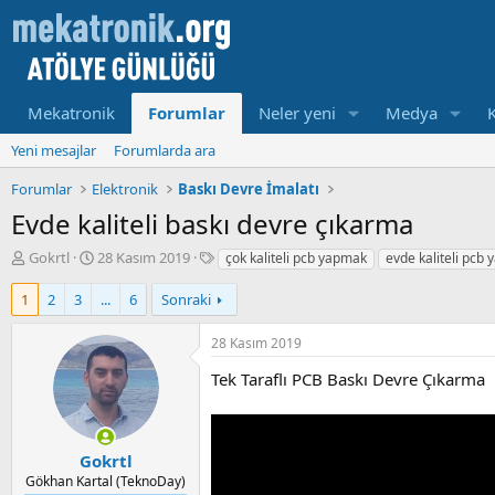
Mekatronik
Forumlar
Neler yeni
Medya
Yeni mesajlar
Forumlarda ara
Forumlar
Elektronik
Baskı Devre İmalatı
Evde kaliteli baskı devre çıkarma
K
B
E
Gokrtl
28 Kasım 2019
çok kaliteli pcb yapmak
evde kaliteli pcb
o
a
t
n
ş
i
1
2
3
...
6
Sonraki
u
l
k
y
a
e
28 Kasım 2019
u
m
t
b
a
l
Tek Taraflı PCB Baskı Devre Çıkarma
a
t
e
ş
a
r
l
r
a
i
Gokrtl
t
h
Gökhan Kartal (TeknoDay)