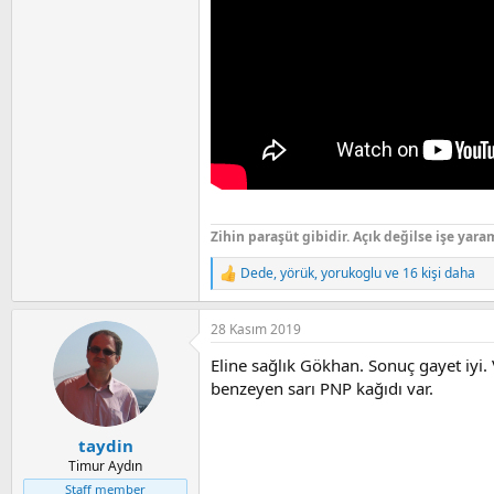
Zihin paraşüt gibidir. Açık değilse işe yara
Dede
,
yörük
,
yorukoglu
ve 16 kişi daha
R
e
a
28 Kasım 2019
c
t
Eline sağlık Gökhan. Sonuç gayet iyi
i
o
benzeyen sarı PNP kağıdı var.
n
s
:
taydin
Timur Aydın
Staff member