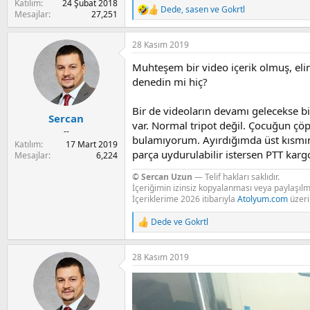
Katılım
24 Şubat 2018
Dede
,
sasen
ve
Gokrtl
R
Mesajlar
27,251
e
a
28 Kasım 2019
c
t
Muhteşem bir video içerik olmuş, elin
i
o
denedin mi hiç?
n
s
Bir de videoların devamı gelecekse b
:
Sercan
var. Normal tripot değil. Çocuğun çö
--
bulamıyorum. Ayırdığımda üst kısmın
Katılım
17 Mart 2019
parça uydurulabilir istersen PTT kargo
Mesajlar
6,224
© Sercan Uzun
— Telif hakları saklıdır.
İçeriğimin izinsiz kopyalanması veya paylaşılma
İçeriklerime 2026 itibarıyla
Atolyum.com
üzer
Dede
ve
Gokrtl
R
e
a
28 Kasım 2019
c
t
i
o
n