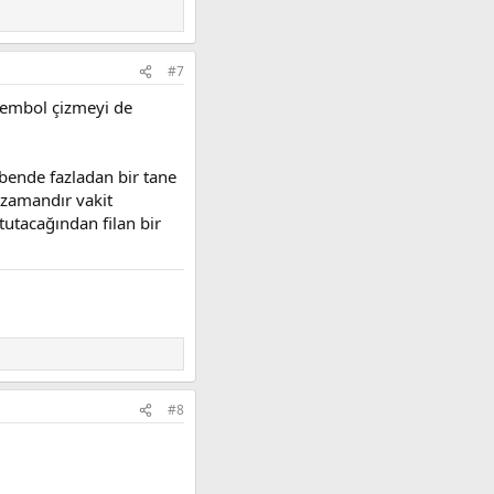
#7
 sembol çizmeyi de
bende fazladan bir tane
 zamandır vakit
utacağından filan bir
#8