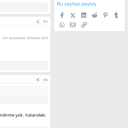
Bu sayfayı paylaş
Facebook
X (Twitter)
LinkedIn
Reddit
Pinterest
Tum
#3
WhatsApp
E-posta
Link
Son düzenleme:
28 Kasım 2019
#4
lendirme yok. Yukarıdaki