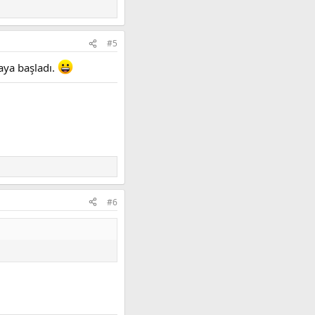
#5
aya başladı.
#6