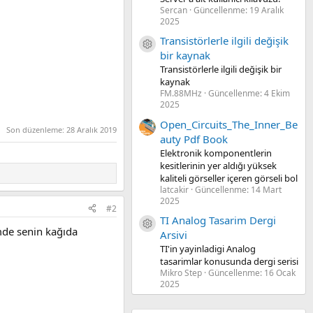
Sercan
Güncellenme:
19 Aralık
2025
Transistörlerle ilgili değişik
Kaynak ikon/amblem
bir kaynak
Transistörlerle ilgili değişik bir
kaynak
FM.88MHz
Güncellenme:
4 Ekim
2025
Open_Circuits_The_Inner_Be
Son düzenleme:
28 Aralık 2019
auty Pdf Book
Elektronik komponentlerin
kesitlerinin yer aldığı yüksek
kaliteli görseller içeren görseli bol
latcakir
Güncellenme:
14 Mart
2025
#2
TI Analog Tasarim Dergi
Kaynak ikon/amblem
mde senin kağıda
Arsivi
TI'in yayinladigi Analog
tasarimlar konusunda dergi serisi
Mikro Step
Güncellenme:
16 Ocak
2025