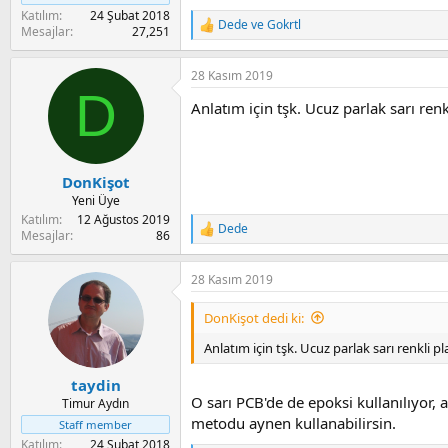
Katılım
24 Şubat 2018
Dede
ve
Gokrtl
R
Mesajlar
27,251
e
a
28 Kasım 2019
c
D
t
Anlatım için tşk. Ucuz parlak sarı ren
i
o
n
s
:
DonKişot
Yeni Üye
Katılım
12 Ağustos 2019
Dede
R
Mesajlar
86
e
a
28 Kasım 2019
c
t
i
DonKişot dedi ki:
o
n
Anlatım için tşk. Ucuz parlak sarı renkli p
s
:
taydin
O sarı PCB'de de epoksi kullanılıyor,
Timur Aydın
metodu aynen kullanabilirsin.
Staff member
Katılım
24 Şubat 2018