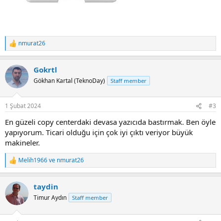
nmurat26
R
e
a
Gokrtl
c
t
Gökhan Kartal (TeknoDay)
Staff member
i
o
n
1 Şubat 2024
#3
s
:
En güzeli copy centerdaki devasa yazıcıda bastırmak. Ben öyle
yapıyorum. Ticari olduğu için çok iyi çıktı veriyor büyük
makineler.
Melih1966
ve
nmurat26
R
e
a
taydin
c
t
Timur Aydın
Staff member
i
o
n