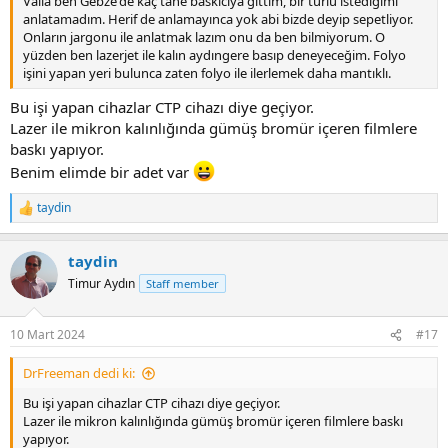
Valla ben Gebze'de kaç tane baskıcıya gittim, bir türlü istediğimi
anlatamadım. Herif de anlamayınca yok abi bizde deyip sepetliyor.
Onların jargonu ile anlatmak lazım onu da ben bilmiyorum. O
yüzden ben lazerjet ile kalın aydıngere basıp deneyeceğim. Folyo
işini yapan yeri bulunca zaten folyo ile ilerlemek daha mantıklı.
Bu işi yapan cihazlar CTP cihazı diye geçiyor.
Lazer ile mikron kalınlığında gümüş bromür içeren filmlere
baskı yapıyor.
Benim elimde bir adet var
taydin
R
e
a
taydin
c
t
Timur Aydın
Staff member
i
o
n
10 Mart 2024
#17
s
:
DrFreeman dedi ki:
Bu işi yapan cihazlar CTP cihazı diye geçiyor.
Lazer ile mikron kalınlığında gümüş bromür içeren filmlere baskı
yapıyor.