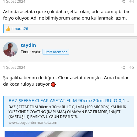
1 Şubat 2024
#4
s
:
Aslında asetata göre çok daha şeffaf olan, adeta cam gibi bir
folyo oluyor. Adı ne bilmiyorum ama onu kullanmak lazım.
nmurat26
R
e
a
taydin
c
t
Timur Aydın
Staff member
i
o
n
1 Şubat 2024
#5
s
:
Şu galiba benim dediğim. Clear asetat demişler. Ama bunlar
da koca ruloyu satıyor
BAZ ŞEFFAF CLEAR ASETAT FİLM 90cmx20mt RULO 0,1mm KALINLIK - Kopitek Kağıt
BAZ ŞEFFAF FİLM 90cm x 30mt RULO 0,1MM (100 MICRON) KALINLIK
YÜZEYİNDE COATING (KAPLAMA) OLMAYAN BAZ FİLMDİR, INKJET
(KARTUŞLU) BASKIYA UYGUN DEĞİLDİR.
www.copycentermarket.com