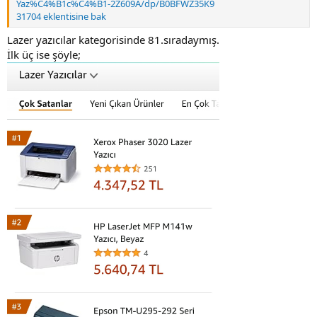
Yaz%C4%B1c%C4%B1-2Z609A/dp/B0BFWZ35K9
31704 eklentisine bak
Lazer yazıcılar kategorisinde 81.sıradaymış.
İlk üç ise şöyle;