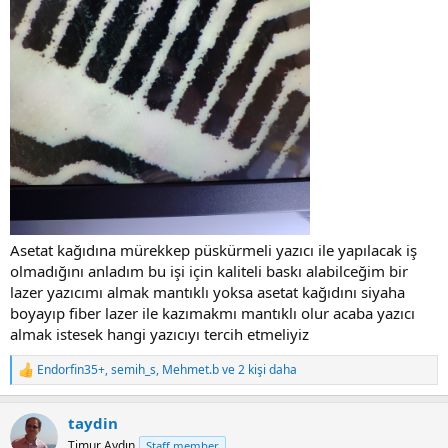
Asetat kağıdına mürekkep püskürmeli yazıcı ile yapılacak iş
olmadığını anladım bu işi için kaliteli baskı alabilceğim bir
lazer yazıcımı almak mantıklı yoksa asetat kağıdını siyaha
boyayıp fiber lazer ile kazımakmı mantıklı olur acaba yazıcı
almak istesek hangi yazıcıyı tercih etmeliyiz
Endorfin35+
,
semih_s
,
Mehmet.b
ve 2 kişi daha
R
e
a
taydin
c
t
Timur Aydın
Staff member