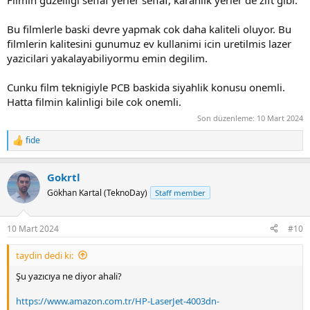
Bu filmlerle baski devre yapmak cok daha kaliteli oluyor. Bu
filmlerin kalitesini gunumuz ev kullanimi icin uretilmis lazer
yazicilari yakalayabiliyormu emin degilim.
Cunku film teknigiyle PCB baskida siyahlik konusu onemli.
Hatta filmin kalinligi bile cok onemli.
Son düzenleme:
10 Mart 2024
fide
R
e
a
Gokrtl
c
t
Gökhan Kartal (TeknoDay)
Staff member
i
o
n
10 Mart 2024
#10
s
:
taydin dedi ki:
Şu yazıcıya ne diyor ahali?
https://www.amazon.com.tr/HP-LaserJet-4003dn-