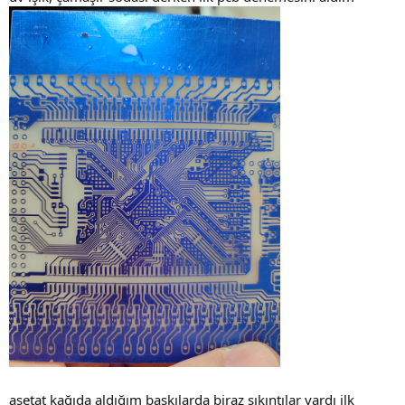
asetat kağıda aldığım baskılarda biraz sıkıntılar vardı ilk