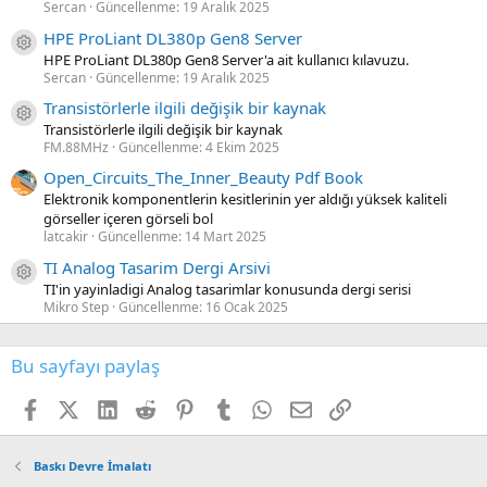
Sercan
Güncellenme:
19 Aralık 2025
HPE ProLiant DL380p Gen8 Server
Kaynak ikon/amblem
HPE ProLiant DL380p Gen8 Server'a ait kullanıcı kılavuzu.
Sercan
Güncellenme:
19 Aralık 2025
Transistörlerle ilgili değişik bir kaynak
Kaynak ikon/amblem
Transistörlerle ilgili değişik bir kaynak
FM.88MHz
Güncellenme:
4 Ekim 2025
Open_Circuits_The_Inner_Beauty Pdf Book
Elektronik komponentlerin kesitlerinin yer aldığı yüksek kaliteli
görseller içeren görseli bol
latcakir
Güncellenme:
14 Mart 2025
TI Analog Tasarim Dergi Arsivi
Kaynak ikon/amblem
TI'in yayinladigi Analog tasarimlar konusunda dergi serisi
Mikro Step
Güncellenme:
16 Ocak 2025
Bu sayfayı paylaş
Facebook
X (Twitter)
LinkedIn
Reddit
Pinterest
Tumblr
WhatsApp
E-posta
Link
Baskı Devre İmalatı