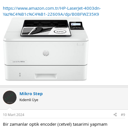
https://www.amazon.com.tr/HP-LaserJet-4003dn-
Yaz%C4%B1c%C4%B1-2Z609A/dp/B0BFWZ35K9
Mikro Step
Kıdemli Üye
10 Mart 2024
#9
Bir zamanlar optik encoder (cetvel) tasarimi yapmam