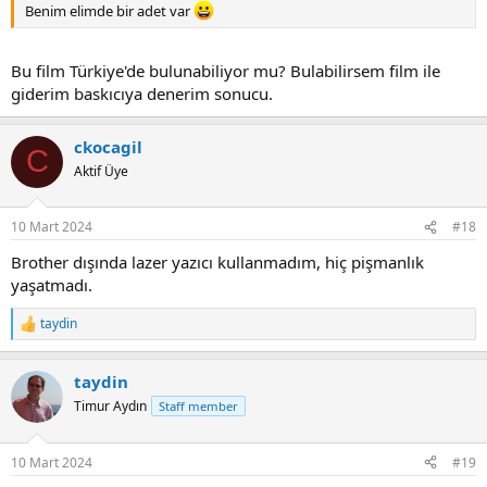
Benim elimde bir adet var
Bu film Türkiye'de bulunabiliyor mu? Bulabilirsem film ile
giderim baskıcıya denerim sonucu.
ckocagil
C
Aktif Üye
10 Mart 2024
#18
Brother dışında lazer yazıcı kullanmadım, hiç pişmanlık
yaşatmadı.
taydin
R
e
a
taydin
c
t
Timur Aydın
Staff member
i
o
n
10 Mart 2024
#19
s