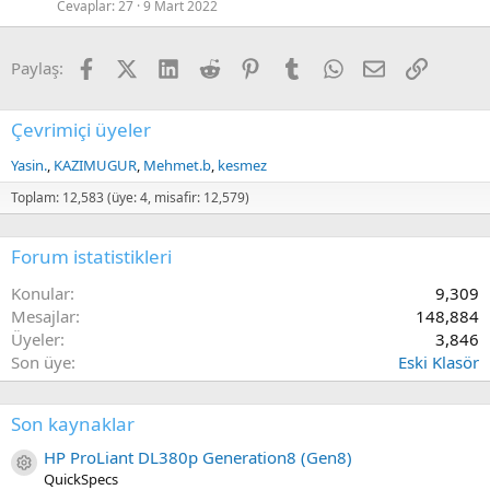
Cevaplar
27
9 Mart 2022
Facebook
X (Twitter)
LinkedIn
Reddit
Pinterest
Tumblr
WhatsApp
E-posta
Link
Paylaş:
Çevrimiçi üyeler
Yasin.
KAZIMUGUR
Mehmet.b
kesmez
Toplam: 12,583 (üye: 4, misafir: 12,579)
Forum istatistikleri
Konular
9,309
Mesajlar
148,884
Üyeler
3,846
Son üye
Eski Klasör
Son kaynaklar
HP ProLiant DL380p Generation8 (Gen8)
Kaynak ikon/amblem
QuickSpecs