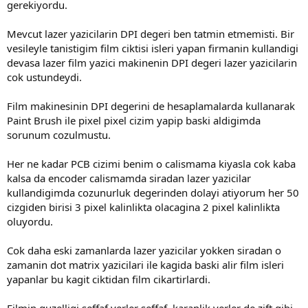
gerekiyordu.
Mevcut lazer yazicilarin DPI degeri ben tatmin etmemisti. Bir
vesileyle tanistigim film ciktisi isleri yapan firmanin kullandigi
devasa lazer film yazici makinenin DPI degeri lazer yazicilarin
cok ustundeydi.
Film makinesinin DPI degerini de hesaplamalarda kullanarak
Paint Brush ile pixel pixel cizim yapip baski aldigimda
sorunum cozulmustu.
Her ne kadar PCB cizimi benim o calismama kiyasla cok kaba
kalsa da encoder calismamda siradan lazer yazicilar
kullandigimda cozunurluk degerinden dolayi atiyorum her 50
cizgiden birisi 3 pixel kalinlikta olacagina 2 pixel kalinlikta
oluyordu.
Cok daha eski zamanlarda lazer yazicilar yokken siradan o
zamanin dot matrix yazicilari ile kagida baski alir film isleri
yapanlar bu kagit ciktidan film cikartirlardi.
Filmin guzelligi seffaf yerler seffaf, karanlik yerler de zift gibi.