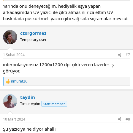
Yarında onu deneyeceğim, hediyelik eşya yapan
arkadaşımdan UV yazıcı ile çıktı almasını rica ettim UV
baskıdada püskürtmeli yazıcı gibi sağ sola sıçramalar mevcut
czorgormez
Temporary user
1 Şubat 2024
#7
interpolasyonsuz 1200x1200 dpi çıktı veren lazerler iş
görüyor.
nmurat26
R
e
a
taydin
c
t
Timur Aydın
Staff member
i
o
n
10 Mart 2024
#8
s
:
Şu yazıcıya ne diyor ahali?