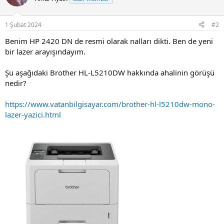
i
o
n
1 Şubat 2024
#2
s
:
Benim HP 2420 DN de resmi olarak nalları dikti. Ben de yeni
bir lazer arayışındayım.
Şu aşağıdaki Brother HL-L5210DW hakkında ahalinin görüşü
nedir?
https://www.vatanbilgisayar.com/brother-hl-l5210dw-mono-
lazer-yazici.html