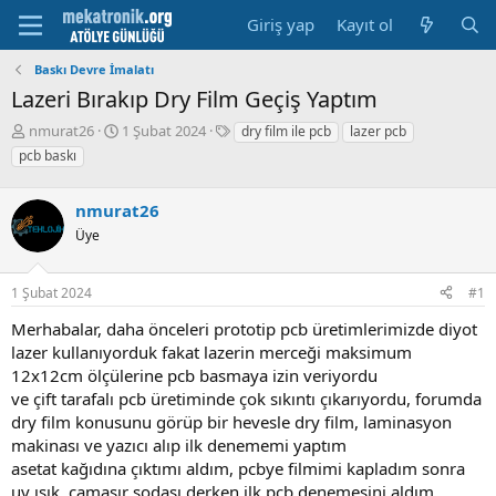
Giriş yap
Kayıt ol
Baskı Devre İmalatı
Lazeri Bırakıp Dry Film Geçiş Yaptım
K
B
E
nmurat26
1 Şubat 2024
dry film ile pcb
lazer pcb
o
a
t
pcb baskı
n
ş
i
u
l
k
y
nmurat26
a
e
u
m
t
Üye
b
a
l
a
t
e
ş
a
r
1 Şubat 2024
#1
l
r
Merhabalar, daha önceleri prototip pcb üretimlerimizde diyot
a
i
t
h
lazer kullanıyorduk fakat lazerin merceği maksimum
a
i
12x12cm ölçülerine pcb basmaya izin veriyordu
n
ve çift tarafalı pcb üretiminde çok sıkıntı çıkarıyordu, forumda
dry film konusunu görüp bir hevesle dry film, laminasyon
makinası ve yazıcı alıp ilk denememi yaptım
asetat kağıdına çıktımı aldım, pcbye filmimi kapladım sonra
uv ışık, çamaşır sodası derken ilk pcb denemesini aldım