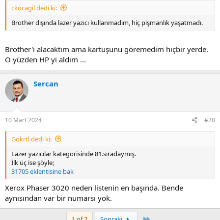
:
ckocagil dedi ki:
Brother dışında lazer yazıcı kullanmadım, hiç pişmanlık yaşatmadı.
Brother'i alacaktım ama kartuşunu göremedim hiçbir yerde.
O yüzden HP yi aldım ...
Sercan
--
10 Mart 2024
#20
Gokrtl dedi ki:
Lazer yazıcılar kategorisinde 81.sıradaymış.
İlk üç ise şöyle;
31705 eklentisine bak
Xerox Phaser 3020 neden listenin en başında. Bende
aynısından var bir numarsı yok.
Last
1 of 2
Sonraki