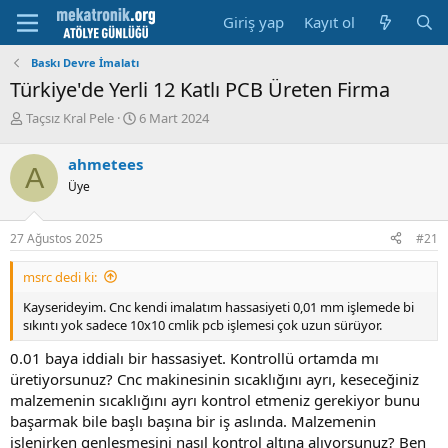
Giriş yap
Kayıt ol
Baskı Devre İmalatı
Türkiye'de Yerli 12 Katlı PCB Üreten Firma
K
B
Taçsız Kral Pele
6 Mart 2024
o
a
n
ş
ahmetees
A
u
l
Üye
y
a
u
m
b
a
27 Ağustos 2025
#21
a
t
ş
a
msrc dedi ki:
l
r
a
i
Kayserideyim. Cnc kendi imalatım hassasiyeti 0,01 mm işlemede bi
t
h
sıkıntı yok sadece 10x10 cmlik pcb işlemesi çok uzun sürüyor.
a
i
n
0.01 baya iddialı bir hassasiyet. Kontrollü ortamda mı
üretiyorsunuz? Cnc makinesinin sıcaklığını ayrı, keseceğiniz
malzemenin sıcaklığını ayrı kontrol etmeniz gerekiyor bunu
başarmak bile başlı başına bir iş aslında. Malzemenin
işlenirken genleşmesini nasıl kontrol altına alıyorsunuz? Ben