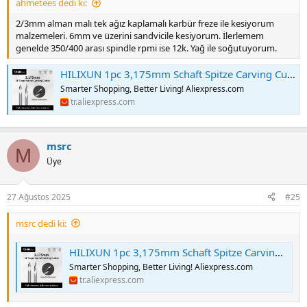
ahmetees dedi ki:
2/3mm alman malı tek ağız kaplamalı karbür freze ile kesiyorum
malzemeleri. 6mm ve üzerini sandvicile kesiyorum. İlerlemem
genelde 350/400 arası spindle rpmi ise 12k. Yağ ile soğutuyorum.
HILIXUN 1pc 3,175mm Schaft Spitze Carving Cutter 20/30/45/60 Grad Fräser Wolfram Hartmetall Router Bit PCB 3D Gravur Bit - AliExpress 1420
Smarter Shopping, Better Living! Aliexpress.com
tr.aliexpress.com
msrc
M
Üye
27 Ağustos 2025
#25
msrc dedi ki:
HILIXUN 1pc 3,175mm Schaft Spitze Carving Cutter 20/30/45/60 Grad Fräser Wolfram Hartmetall Router Bit PCB 3D Gravur Bit - AliExpress 1420
Smarter Shopping, Better Living! Aliexpress.com
tr.aliexpress.com