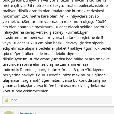
metre çift yüz 36 metre kare tekyüz imal edebilecek, işletme
maliyeti düşük oranda olan imalathane kurmak(Yerleşkesi
maximum 250 metre kare olan).Anlık ihtiyaçlara cevap
vermek için.Seri üretim yapmadan maximum ölçüşü 20x30
cm olan ebatta ve maximum 10 adet olacak şekilde prototip
ihtiayçlarına cevap vercek işletmeyi kurmak.Eğer
araştıramlarım beni yanıltmıyorsa bu tarz bir işletme ile 5
veya 10 adet 10x10 cm olan baskılı devreyi çinden şipariş
edip elimize ulaşma bedeline (plaket +nakliye +gümrük bedeli
gibi değere) ülkemizde imal edebilir diye
düşünüyorum.Burda amaç yurt dışı bağımlılığını azaltmak ve
üretimden sonra elimize ulaşma zamanını en aza
indirmek(Tahmini şipariş 1 gün + İmalat 3 gün +Türkiyenin
her yerine nakliye 3 gün. Hedef elimize maximum 7 günde
ulaşmasını sağlamak).Eğer hatam varsa bu konuda çalışma
yapan arkadaşlar varsa lütfen beni uyarmak ve aydınlatma
konusunda çekinmesinler.
Dede
R
e
a
ahmetees
c