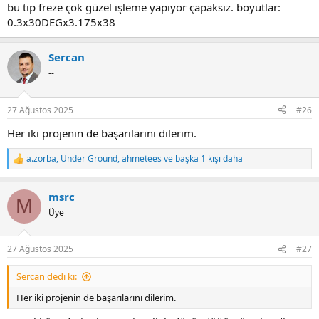
bu tip freze çok güzel işleme yapıyor çapaksız. boyutlar:
0.3x30DEGx3.175x38
Sercan
--
27 Ağustos 2025
#26
Her iki projenin de başarılarını dilerim.
a.zorba
,
Under Ground
,
ahmetees
ve başka 1 kişi daha
R
e
a
msrc
c
M
t
Üye
i
o
n
27 Ağustos 2025
#27
s
:
Sercan dedi ki:
Her iki projenin de başarılarını dilerim.