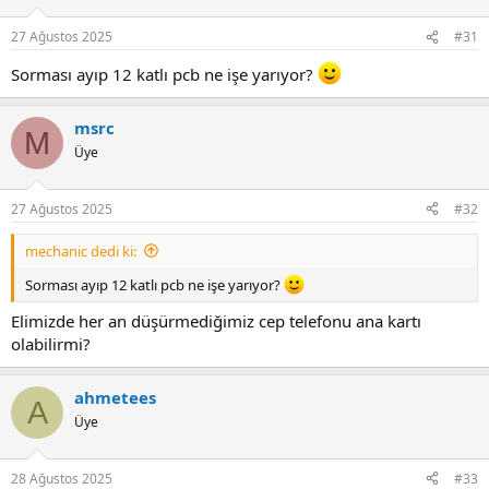
o
n
27 Ağustos 2025
#31
s
:
Sorması ayıp 12 katlı pcb ne işe yarıyor?
msrc
M
Üye
27 Ağustos 2025
#32
mechanic dedi ki:
Sorması ayıp 12 katlı pcb ne işe yarıyor?
Elimizde her an düşürmediğimiz cep telefonu ana kartı
olabilirmi?
ahmetees
A
Üye
28 Ağustos 2025
#33