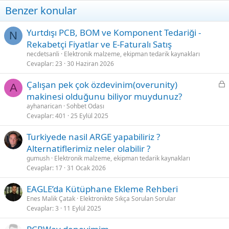
Benzer konular
Yurtdışı PCB, BOM ve Komponent Tedariği -
N
Rekabetçi Fiyatlar ve E-Faturalı Satış
necdetsanli
Elektronik malzeme, ekipman tedarik kaynakları
Cevaplar
23
30 Haziran 2026
L
Çalışan pek çok özdevinim(overunity)
A
o
makinesi olduğunu biliyor muydunuz?
c
ayhanarican
Sohbet Odası
k
Cevaplar
401
25 Eylül 2025
e
Turkiyede nasil ARGE yapabiliriz ?
d
Alternatiflerimiz neler olabilir ?
gumush
Elektronik malzeme, ekipman tedarik kaynakları
Cevaplar
17
31 Ocak 2026
EAGLE’da Kütüphane Ekleme Rehberi
Enes Malik Çatak
Elektronikte Sıkça Sorulan Sorular
Cevaplar
3
11 Eylül 2025