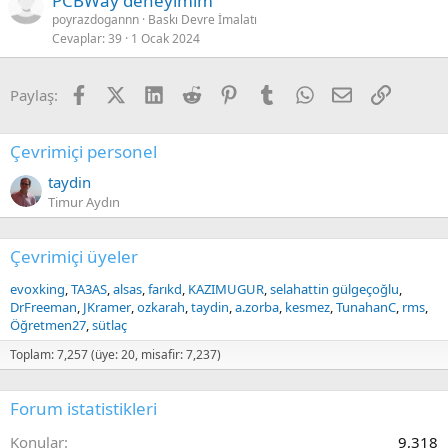
PCBWay deneyimim
poyrazdogannn
Baskı Devre İmalatı
Cevaplar
39
1 Ocak 2024
Facebook
X (Twitter)
LinkedIn
Reddit
Pinterest
Tumblr
WhatsApp
E-posta
Link
Paylaş:
Çevrimiçi personel
taydin
Timur Aydın
Çevrimiçi üyeler
evoxking
TA3AS
alsas
farıkd
KAZIMUGUR
selahattin gülgeçoğlu
DrFreeman
JKramer
ozkarah
taydin
a.zorba
kesmez
TunahanC
rms
Öğretmen27
sütlaç
Toplam: 7,257 (üye: 20, misafir: 7,237)
Forum istatistikleri
Konular
9,318