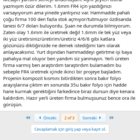
yazmışım özür dilerim. 1.6mm FR4 için yazdığınızı
varsayıyorum ama yinede yanlışınız var. Hammadde pahalı
çoğu firma 100 den fazla stok açmıyor/tutmuyor özdisanda
tanesi 6/7 doları buluyordu. Şuan ne durumda bilmiyorum.
Zaten olay 1.6mm ile üretmek değil 1.6mm ile tek yüz veya
iki yüz üretirsiniz/üretirim/üretiriz 4/6/8 gibi katlara
gözünüzü diktiğinizde ne demek istediğimi tam olarak
anlayacaksınız. Yurt dışından hammaddeyi getirtme işi baya
pahalıya mal oluyor ben yandım siz yanmayın. Yerli üreten
firma varmış ben araştırdım taraştırdım bulamadım bu
sebeple FR4 üretmek içinde ikinci bir projeye başladım.
Projenin kompozit kısmını bitirdikten sonra bakır folyo
arayışlarına çıktım en sonunda 35u bakır folyo için hadde
hane kurmak gerektiğini farkedince biraz dursun diye kenara
kaldırdım. Hazır yerli üreten firma bulmuşsunuz bence ora ile
görüşün.
First
Last
Önceki
2 of 3
Sonraki
Cevaplamak için giriş yap veya kayıt ol.