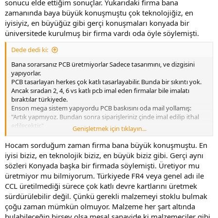
sonucu elde ettiğim sonuçlar. Yukarıdaki firma bana
zamanında baya büyük konuşmuştu çok teknolojiğiz, en
iyisiyiz, en büyüğüz gibi gerçi konuşmaları konyada bir
üniversitede kurulmuş bir firma vardı oda öyle söylemişti.
Dede dedi ki:
Bana sorarsanız PCB üretmiyorlar Sadece tasarımını, ve dizgisini
yapıyorlar.
PCB tasarlayan herkes çok katlı tasarlayabilir. Bunda bir sıkıntı yok.
Ancak sıradan 2, 4, 6 vs katlı pcb imal eden firmalar bile imalatı
bıraktılar türkiyede.
Enson mega sistem yapıyordu PCB baskısını oda mail yollamış:
"Artık yapmıyoz. Bundan sonra siparişleriniz çinde imal edilip ithal
edilecektir."
Genişletmek için tıklayın...
diye.. 2024, 7. ay itibarı ile...
Kavram ve anlam kargaşası wardır mutlaka haberde ve haber
Hocam sorduğum zaman firma bana büyük konuşmuştu. En
kaynaklarında.
iyisi biziz, en teknolojik biziz, en büyük biziz gibi. Gerçi aynı
sözleri Konyada başka bir firmada söylemişti. Üretiyor mu
43522 eklentisine bak
üretmiyor mu bilmiyorum. Türkiyede FR4 veya genel adı ile
CCL üretilmediği sürece çok katlı devre kartlarını üretmek
sürdürülebilir değil. Çünkü gerekli malzemeyi stoklu bulmak
çoğu zaman mümkün olmuyor. Malzeme her şart altında
bulabileceğin birşey olsa mesal sanayide ki malzemeciler gibi