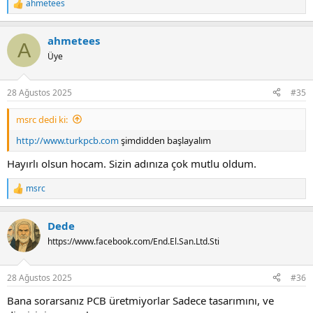
ahmetees
R
e
a
ahmetees
c
A
t
Üye
i
o
n
28 Ağustos 2025
#35
s
:
msrc dedi ki:
http://www.turkpcb.com
şimdidden başlayalım
Hayırlı olsun hocam. Sizin adınıza çok mutlu oldum.
msrc
R
e
a
Dede
c
t
https://www.facebook.com/End.El.San.Ltd.Sti
i
o
n
28 Ağustos 2025
#36
s
:
Bana sorarsanız PCB üretmiyorlar Sadece tasarımını, ve