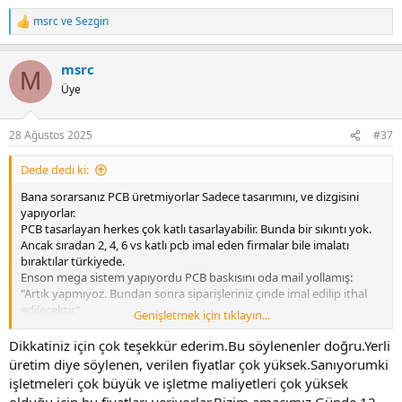
msrc
ve
Sezgin
R
e
a
msrc
c
M
t
Üye
i
o
n
28 Ağustos 2025
#37
s
:
Dede dedi ki:
Bana sorarsanız PCB üretmiyorlar Sadece tasarımını, ve dizgisini
yapıyorlar.
PCB tasarlayan herkes çok katlı tasarlayabilir. Bunda bir sıkıntı yok.
Ancak sıradan 2, 4, 6 vs katlı pcb imal eden firmalar bile imalatı
bıraktılar türkiyede.
Enson mega sistem yapıyordu PCB baskısını oda mail yollamış:
"Artık yapmıyoz. Bundan sonra siparişleriniz çinde imal edilip ithal
edilecektir."
Genişletmek için tıklayın...
diye.. 2024, 7. ay itibarı ile...
Kavram ve anlam kargaşası wardır mutlaka haberde ve haber
Dikkatiniz için çok teşekkür ederim.Bu söylenenler doğru.Yerli
kaynaklarında.
üretim diye söylenen, verilen fiyatlar çok yüksek.Sanıyorumki
işletmeleri çok büyük ve işletme maliyetleri çok yüksek
43522 eklentisine bak
olduğu için bu fiyatları veriyorlar.Bizim amacımız Günde 12