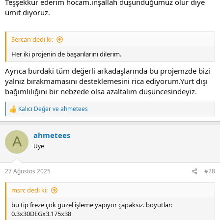
Teşşekkür ederim hocam.inşallah düşündüğümüz olur diye
ümit diyoruz.
Sercan dedi ki:
Her iki projenin de başarılarını dilerim.
Ayrıca burdaki tüm değerli arkadaşlarında bu projemzde bizi
yalnız bırakmamasını desteklemesini rica ediyorum.Yurt dışı
bağımlılığını bir nebzede olsa azaltalım düşüncesindeyiz.
Kalıcı Değer
ve
ahmetees
R
e
a
ahmetees
c
A
t
Üye
i
o
n
27 Ağustos 2025
#28
s
:
msrc dedi ki:
bu tip freze çok güzel işleme yapıyor çapaksız. boyutlar:
0.3x30DEGx3.175x38