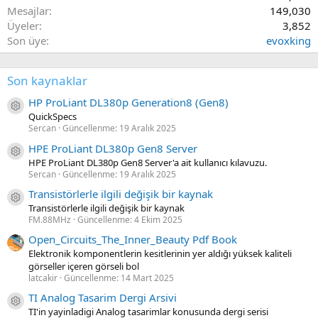
Mesajlar
149,030
Üyeler
3,852
Son üye
evoxking
Son kaynaklar
HP ProLiant DL380p Generation8 (Gen8)
Kaynak ikon/amblem
QuickSpecs
Sercan
Güncellenme:
19 Aralık 2025
HPE ProLiant DL380p Gen8 Server
Kaynak ikon/amblem
HPE ProLiant DL380p Gen8 Server'a ait kullanıcı kılavuzu.
Sercan
Güncellenme:
19 Aralık 2025
Transistörlerle ilgili değişik bir kaynak
Kaynak ikon/amblem
Transistörlerle ilgili değişik bir kaynak
FM.88MHz
Güncellenme:
4 Ekim 2025
Open_Circuits_The_Inner_Beauty Pdf Book
Elektronik komponentlerin kesitlerinin yer aldığı yüksek kaliteli
görseller içeren görseli bol
latcakir
Güncellenme:
14 Mart 2025
TI Analog Tasarim Dergi Arsivi
Kaynak ikon/amblem
TI'in yayinladigi Analog tasarimlar konusunda dergi serisi