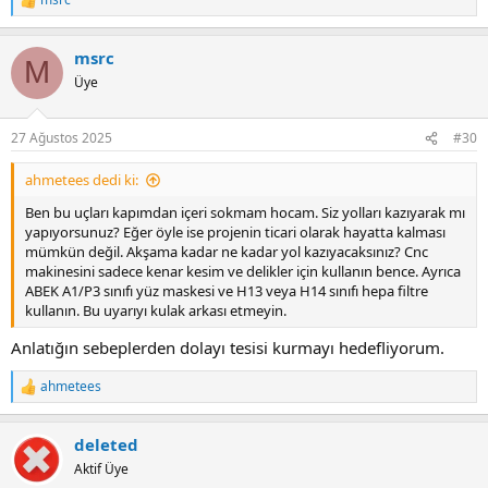
R
e
a
msrc
c
M
t
Üye
i
o
n
27 Ağustos 2025
#30
s
:
ahmetees dedi ki:
Ben bu uçları kapımdan içeri sokmam hocam. Siz yolları kazıyarak mı
yapıyorsunuz? Eğer öyle ise projenin ticari olarak hayatta kalması
mümkün değil. Akşama kadar ne kadar yol kazıyacaksınız? Cnc
makinesini sadece kenar kesim ve delikler için kullanın bence. Ayrıca
ABEK A1/P3 sınıfı yüz maskesi ve H13 veya H14 sınıfı hepa filtre
kullanın. Bu uyarıyı kulak arkası etmeyin.
Anlatığın sebeplerden dolayı tesisi kurmayı hedefliyorum.
ahmetees
R
e
a
deleted
c
t
Aktif Üye
i