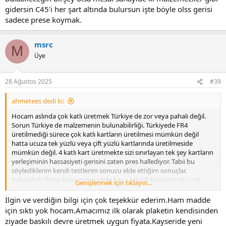
gidersin C45'i her şart altında bulursun işte böyle olss gerisi
sadece prese koymak.
msrc
M
Üye
28 Ağustos 2025
#39
ahmetees dedi ki:
Hocam aslında çok katlı üretmek Türkiye de zor veya pahalı değil.
Sorun Türkiye de malzemenin bulunabilirliği. Türkiyede FR4
üretilmediği sürece çok katlı kartların üretilmesi mümkün değil
hatta ucuza tek yüzlü veya çift yüzlü kartlarında üretilmeside
mümkün değil. 4 katlı kart üretmekte sizi sınırlayan tek şey kartların
yerleşiminin hassasiyeti gerisini zaten pres hallediyor. Tabii bu
söylediklerim kendi testlerim sonucu elde ettiğim sonuçlar.
Yukarıdaki firma bana zamanında baya büyük konuşmuştu çok
Genişletmek için tıklayın...
teknolojiğiz, en iyisiyiz, en büyüğüz gibi gerçi konuşmaları konyada
bir üniversitede kurulmuş bir firma vardı oda öyle söylemişti.
İlgin ve verdiğin bilgi için çok teşekkür ederim.Ham madde
için sıktı yok hocam.Amacımız ilk olarak plaketin kendisinden
Hocam sorduğum zaman firma bana büyük konuşmuştu. En iyisi
ziyade baskılı devre üretmek uygun fiyata.Kayseride yeni
biziz, en teknolojik biziz, en büyük biziz gibi. Gerçi aynı sözleri