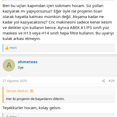
Ben bu uçları kapımdan içeri sokmam hocam. Siz yolları
kazıyarak mı yapıyorsunuz? Eğer öyle ise projenin ticari
olarak hayatta kalması mümkün değil. Akşama kadar ne
kadar yol kazıyacaksınız? Cnc makinesini sadece kenar kesim
ve delikler için kullanın bence. Ayrıca ABEK A1/P3 sınıfı yüz
maskesi ve H13 veya H14 sınıfı hepa filtre kullanın. Bu uyarıyı
kulak arkası etmeyin.
msrc
R
e
a
ahmetees
c
A
t
Üye
i
o
n
27 Ağustos 2025
#29
s
:
Sercan dedi ki:
Her iki projenin de başarılarını dilerim.
Teşekkürler hocam, kolay gelsin.
msrc