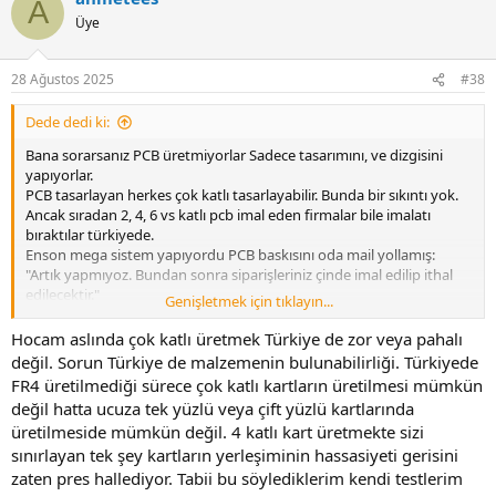
A
t
Üye
i
o
n
28 Ağustos 2025
#38
s
:
Dede dedi ki:
Bana sorarsanız PCB üretmiyorlar Sadece tasarımını, ve dizgisini
yapıyorlar.
PCB tasarlayan herkes çok katlı tasarlayabilir. Bunda bir sıkıntı yok.
Ancak sıradan 2, 4, 6 vs katlı pcb imal eden firmalar bile imalatı
bıraktılar türkiyede.
Enson mega sistem yapıyordu PCB baskısını oda mail yollamış:
"Artık yapmıyoz. Bundan sonra siparişleriniz çinde imal edilip ithal
edilecektir."
Genişletmek için tıklayın...
diye.. 2024, 7. ay itibarı ile...
Kavram ve anlam kargaşası wardır mutlaka haberde ve haber
Hocam aslında çok katlı üretmek Türkiye de zor veya pahalı
kaynaklarında.
değil. Sorun Türkiye de malzemenin bulunabilirliği. Türkiyede
FR4 üretilmediği sürece çok katlı kartların üretilmesi mümkün
43522 eklentisine bak
değil hatta ucuza tek yüzlü veya çift yüzlü kartlarında
üretilmeside mümkün değil. 4 katlı kart üretmekte sizi
sınırlayan tek şey kartların yerleşiminin hassasiyeti gerisini
zaten pres hallediyor. Tabii bu söylediklerim kendi testlerim