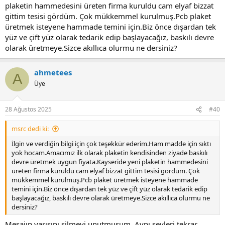
plaketin hammedesini üreten firma kuruldu cam elyaf bizzat
Konyada başka bir firmada söylemişti. Üretiyor mu üretmiyor mu
gittim tesisi gördüm. Çok mükkemmel kurulmuş.Pcb plaket
bilmiyorum. Türkiyede FR4 veya genel adı ile CCL üretilmediği
üretmek isteyene hammade temini için.Biz önce dışardan tek
sürece çok katlı devre kartlarını üretmek sürdürülebilir değil. Çünkü
gerekli malzemeyi stoklu bulmak çoğu zaman mümkün olmuyor.
yüz ve çift yüz olarak tedarik edip başlayacağız, baskılı devre
Malzeme her şart altında bulabileceğin birşey olsa mesal sanayide ki
olarak üretmeye.Sizce akıllıca olurmu ne dersiniz?
malzemeciler gibi gidersin C45'i her şart altında bulursun işte böyle
olss gerisi sadece prese koymak.
ahmetees
A
Üye
28 Ağustos 2025
#40
msrc dedi ki:
İlgin ve verdiğin bilgi için çok teşekkür ederim.Ham madde için sıktı
yok hocam.Amacımız ilk olarak plaketin kendisinden ziyade baskılı
devre üretmek uygun fiyata.Kayseride yeni plaketin hammedesini
üreten firma kuruldu cam elyaf bizzat gittim tesisi gördüm. Çok
mükkemmel kurulmuş.Pcb plaket üretmek isteyene hammade
temini için.Biz önce dışardan tek yüz ve çift yüz olarak tedarik edip
başlayacağız, baskılı devre olarak üretmeye.Sizce akıllıca olurmu ne
dersiniz?
Mesajın yarısını silmeyi unutmuşum. Aynı şeyleri tekrar