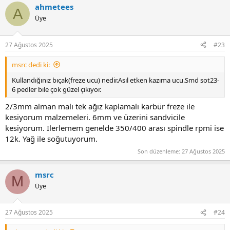
ahmetees
c
A
t
Üye
i
o
n
27 Ağustos 2025
#23
s
:
msrc dedi ki:
Kullandığınız bıçak(freze ucu) nedir.Asıl etken kazıma ucu.Smd sot23-
6 pedler bile çok güzel çıkıyor.
2/3mm alman malı tek ağız kaplamalı karbür freze ile
kesiyorum malzemeleri. 6mm ve üzerini sandvicile
kesiyorum. İlerlemem genelde 350/400 arası spindle rpmi ise
12k. Yağ ile soğutuyorum.
Son düzenleme:
27 Ağustos 2025
msrc
M
Üye
27 Ağustos 2025
#24