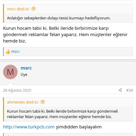
msrc dedi ki:
Anlatığın sebeplerden dolayı tesisi kurmayı hedefliyorum.
Kurun hocam tabii ki. Belki ileride birbirimize karşı
göndermeli reklamlar felan yaparız. Hem müşteriler eğlenir
hemde biz.
msrc
R
e
a
msrc
c
M
t
Üye
i
o
n
28 Ağustos 2025
#34
s
:
ahmetees dedi ki:
Kurun hocam tabii ki. Belki ileride birbirimize karşı göndermeli
reklamlar felan yaparız. Hem müşteriler eğlenir hemde biz.
http://www.turkpcb.com
şimdidden başlayalım