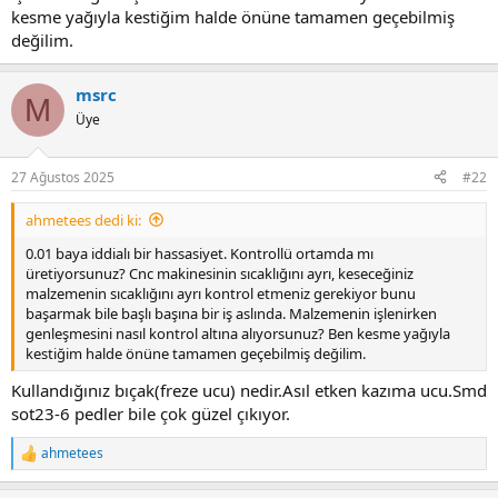
kesme yağıyla kestiğim halde önüne tamamen geçebilmiş
değilim.
msrc
M
Üye
27 Ağustos 2025
#22
ahmetees dedi ki:
0.01 baya iddialı bir hassasiyet. Kontrollü ortamda mı
üretiyorsunuz? Cnc makinesinin sıcaklığını ayrı, keseceğiniz
malzemenin sıcaklığını ayrı kontrol etmeniz gerekiyor bunu
başarmak bile başlı başına bir iş aslında. Malzemenin işlenirken
genleşmesini nasıl kontrol altına alıyorsunuz? Ben kesme yağıyla
kestiğim halde önüne tamamen geçebilmiş değilim.
Kullandığınız bıçak(freze ucu) nedir.Asıl etken kazıma ucu.Smd
sot23-6 pedler bile çok güzel çıkıyor.
ahmetees
R
e
a